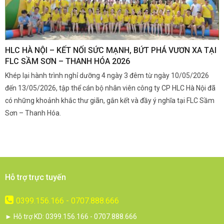
,
HLC HÀ NỘI – KẾT NỐI SỨC MẠNH, BỨT PHÁ VƯƠN XA TẠI
K
FLC SẦM SƠN – THANH HÓA 2026
Q
Khép lại hành trình nghỉ dưỡng 4 ngày 3 đêm từ ngày 10/05/2026
G
và
đến 13/05/2026, tập thể cán bộ nhân viên công ty CP HLC Hà Nội đã
đ
i.
có những khoảnh khắc thư giãn, gắn kết và đầy ý nghĩa tại FLC Sầm
s
Sơn – Thanh Hóa.
c
Hỗ trợ trực tuyến
0399.156.166 - 0707.888.666
► Hỗ trợ KD: 0399.156.166 - 0707.888.666