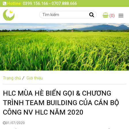
Hotline:
0399.156.166 - 0707.888.666
(0)
Trang chủ
/
Giới thiệu
HLC MÙA HÈ BIỂN GỌI & CHƯƠNG
TRÌNH TEAM BUILDING CỦA CÁN BỘ
CÔNG NV HLC NĂM 2020
31/07/2020