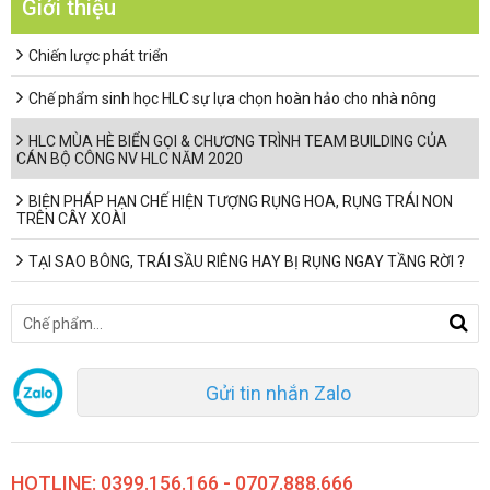
Giới thiệu
Chiến lược phát triển
Chế phẩm sinh học HLC sự lựa chọn hoàn hảo cho nhà nông
HLC MÙA HÈ BIỂN GỌI & CHƯƠNG TRÌNH TEAM BUILDING CỦA
CÁN BỘ CÔNG NV HLC NĂM 2020
BIỆN PHÁP HẠN CHẾ HIỆN TƯỢNG RỤNG HOA, RỤNG TRÁI NON
TRÊN CÂY XOÀI
TẠI SAO BÔNG, TRÁI SẦU RIÊNG HAY BỊ RỤNG NGAY TẦNG RỜI ?
Gửi tin nhắn Zalo
HOTLINE: 0399.156.166 - 0707.888.666