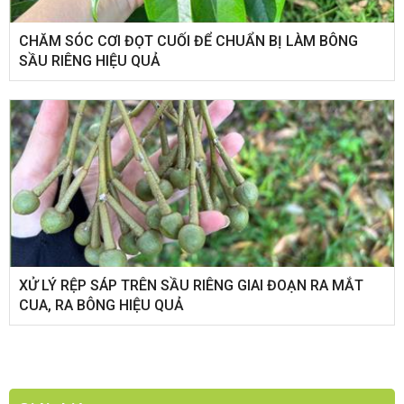
CHĂM SÓC CƠI ĐỌT CUỐI ĐỂ CHUẨN BỊ LÀM BÔNG
SẦU RIÊNG HIỆU QUẢ
XỬ LÝ RỆP SÁP TRÊN SẦU RIÊNG GIAI ĐOẠN RA MẮT
CUA, RA BÔNG HIỆU QUẢ