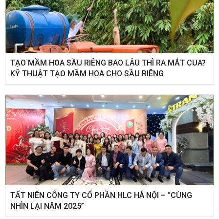
TẠO MẦM HOA SẦU RIÊNG BAO LÂU THÌ RA MẮT CUA?
KỸ THUẬT TẠO MẦM HOA CHO SẦU RIÊNG
​TẤT NIÊN CÔNG TY CỔ PHẦN HLC HÀ NỘI – “CÙNG
NHÌN LẠI NĂM 2025”