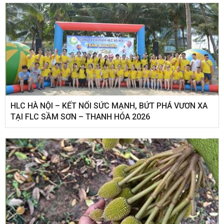
HLC HÀ NỘI – KẾT NỐI SỨC MẠNH, BỨT PHÁ VƯƠN XA
TẠI FLC SẦM SƠN – THANH HÓA 2026