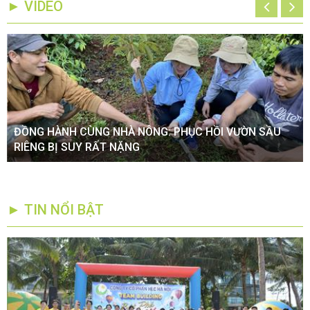
► VIDEO
ĐỒNG HÀNH CÙNG NHÀ NÔNG: PHỤC HỒI VƯỜN SẦU
RIÊNG BỊ SUY RẤT NẶNG
► TIN NỔI BẬT