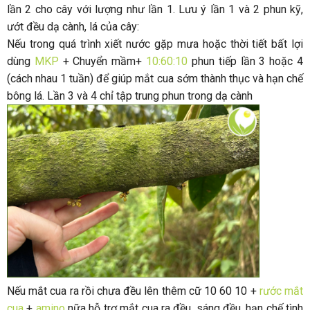
lần 2 cho cây với lượng như lần 1. Lưu ý lần 1 và 2 phun kỹ,
ướt đều dạ cành, lá của cây:
Nếu trong quá trình xiết nước gặp mưa hoặc thời tiết bất lợi
dùng
MKP
+ Chuyển mầm+
10:60:10
phun tiếp lần 3 hoặc 4
(cách nhau 1 tuần) để giúp mắt cua sớm thành thục và hạn chế
bông lá. Lần 3 và 4 chỉ tập trung phun trong dạ cành
Nếu mắt cua ra rồi chưa đều lên thêm cữ 10 60 10 +
rước mắt
cua
+
amino
nữa hỗ trợ mắt cua ra đều, sáng đều, hạn chế tình