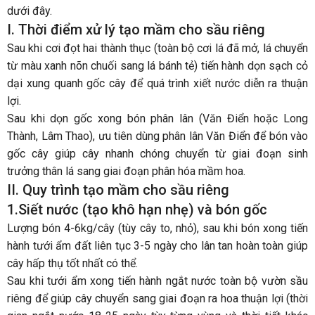
dưới đây.
I. Thời điểm xử lý tạo mầm cho sầu riêng
Sau khi cơi đọt hai thành thục (toàn bộ cơi lá đã mở, lá chuyển
từ màu xanh nõn chuối sang lá bánh tẻ) tiến hành dọn sạch cỏ
dại xung quanh gốc cây để quá trình xiết nước diễn ra thuận
lợi.
Sau khi dọn gốc xong bón phân lân (Văn Điển hoặc Long
Thành, Lâm Thao), ưu tiên dùng phân lân Văn Điển để bón vào
gốc cây giúp cây nhanh chóng chuyển từ giai đoạn sinh
trưởng thân lá sang giai đoạn phân hóa mầm hoa.
II. Quy trình tạo mầm cho sầu riêng
1.Siết nước (tạo khô hạn nhẹ) và bón gốc
Lượng bón 4-6kg/cây (tùy cây to, nhỏ), sau khi bón xong tiến
hành tưới ẩm đất liên tục 3-5 ngày cho lân tan hoàn toàn giúp
cây hấp thụ tốt nhất có thể.
Sau khi tưới ẩm xong tiến hành ngắt nước toàn bộ vườn sầu
riêng để giúp cây chuyển sang giai đoạn ra hoa thuận lợi (thời