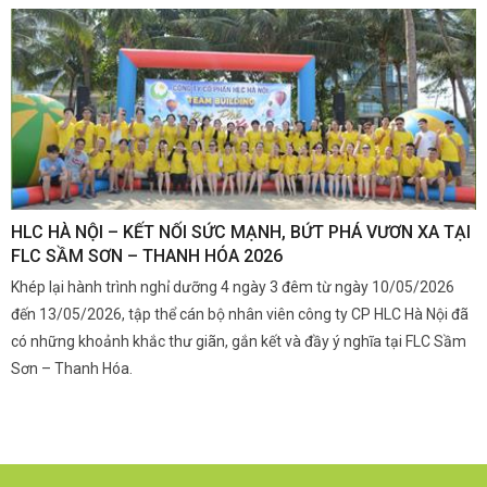
,
HLC HÀ NỘI – KẾT NỐI SỨC MẠNH, BỨT PHÁ VƯƠN XA TẠI
K
FLC SẦM SƠN – THANH HÓA 2026
Q
Khép lại hành trình nghỉ dưỡng 4 ngày 3 đêm từ ngày 10/05/2026
G
và
đến 13/05/2026, tập thể cán bộ nhân viên công ty CP HLC Hà Nội đã
đ
i.
có những khoảnh khắc thư giãn, gắn kết và đầy ý nghĩa tại FLC Sầm
s
Sơn – Thanh Hóa.
c