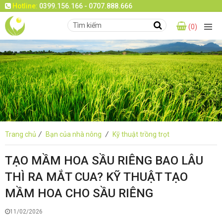
Hotline:
0399.156.166 - 0707.888.666
(0)
Trang chủ
/
Bạn của nhà nông
/
Kỹ thuật trồng trọt
TẠO MẦM HOA SẦU RIÊNG BAO LÂU
THÌ RA MẮT CUA? KỸ THUẬT TẠO
MẦM HOA CHO SẦU RIÊNG
11/02/2026