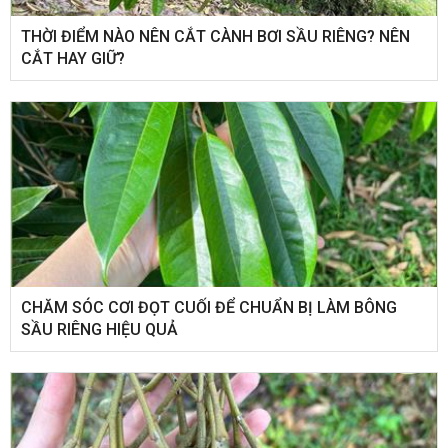
THỜI ĐIỂM NÀO NÊN CẮT CÀNH BƠI SẦU RIÊNG? NÊN
CẮT HAY GIỮ?
CHĂM SÓC CƠI ĐỌT CUỐI ĐỂ CHUẨN BỊ LÀM BÔNG
SẦU RIÊNG HIỆU QUẢ