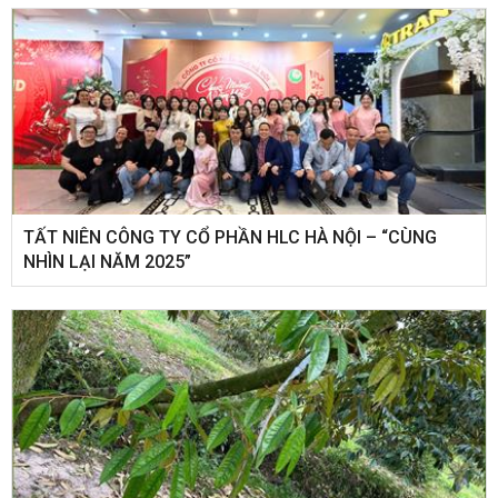
​TẤT NIÊN CÔNG TY CỔ PHẦN HLC HÀ NỘI – “CÙNG
NHÌN LẠI NĂM 2025”