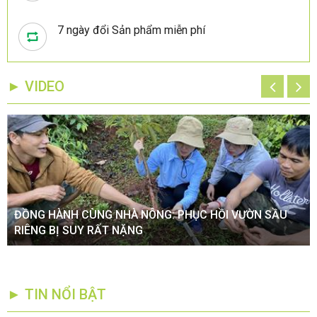
7 ngày đổi Sản phẩm miễn phí
► VIDEO
ĐỒNG HÀNH CÙNG NHÀ NÔNG: PHỤC HỒI VƯỜN SẦU
RIÊNG BỊ SUY RẤT NẶNG
► TIN NỔI BẬT