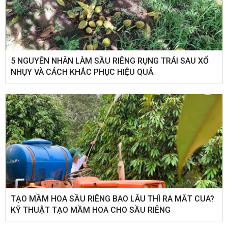
5 NGUYÊN NHÂN LÀM SẦU RIÊNG RỤNG TRÁI SAU XỔ
NHỤY VÀ CÁCH KHẮC PHỤC HIỆU QUẢ
TẠO MẦM HOA SẦU RIÊNG BAO LÂU THÌ RA MẮT CUA?
KỸ THUẬT TẠO MẦM HOA CHO SẦU RIÊNG