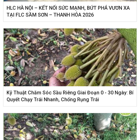
HLC HÀ NỘI – KẾT NỐI SỨC MẠNH, BỨT PHÁ VƯƠN XA
TẠI FLC SẦM SƠN – THANH HÓA 2026
Kỹ Thuật Chăm Sóc Sầu Riêng Giai Đoạn 0 - 30 Ngày: Bí
Quyết Chạy Trái Nhanh, Chống Rụng Trái