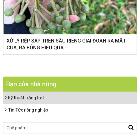
XỬ LÝ RỆP SÁP TRÊN SẦU RIÊNG GIAI ĐOẠN RA MẮT
CUA, RA BÔNG HIỆU QUẢ
Bạn của nhà nông
Kỹ thuật trồng trọt
Tin Tức nông nghiệp