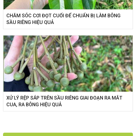
CHĂM SÓC CƠI ĐỌT CUỐI ĐỂ CHUẨN BỊ LÀM BÔNG
SẦU RIÊNG HIỆU QUẢ
XỬ LÝ RỆP SÁP TRÊN SẦU RIÊNG GIAI ĐOẠN RA MẮT
CUA, RA BÔNG HIỆU QUẢ