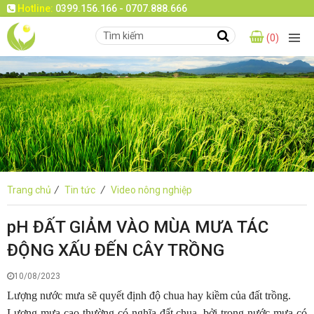
Hotline:
0399.156.166 - 0707.888.666
(0)
Trang chủ
/
Tin tức
/
Video nông nghiệp
pH ĐẤT GIẢM VÀO MÙA MƯA TÁC
ĐỘNG XẤU ĐẾN CÂY TRỒNG
10/08/2023
Lượng nước mưa sẽ quyết định độ chua hay kiềm của đất trồng.
Lượng mưa cao thường có nghĩa đất chua, bởi trong nước mưa có