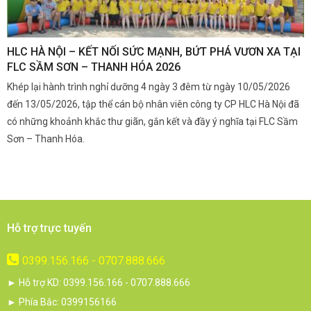
,
HLC HÀ NỘI – KẾT NỐI SỨC MẠNH, BỨT PHÁ VƯƠN XA TẠI
K
FLC SẦM SƠN – THANH HÓA 2026
Q
Khép lại hành trình nghỉ dưỡng 4 ngày 3 đêm từ ngày 10/05/2026
G
và
đến 13/05/2026, tập thể cán bộ nhân viên công ty CP HLC Hà Nội đã
đ
i.
có những khoảnh khắc thư giãn, gắn kết và đầy ý nghĩa tại FLC Sầm
s
Sơn – Thanh Hóa.
c
Hỗ trợ trực tuyến
0399.156.166 - 0707.888.666
► Hỗ trợ KD: 0399.156.166 - 0707.888.666
► Phía Bắc: 0399156166