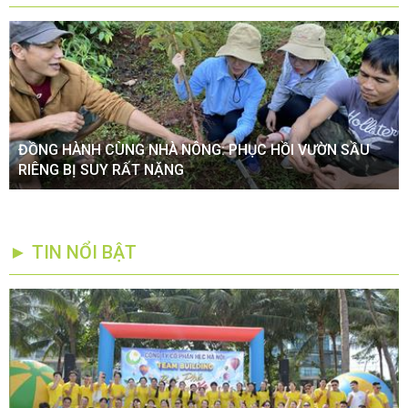
ĐỒNG HÀNH CÙNG NHÀ NÔNG: PHỤC HỒI VƯỜN SẦU
RIÊNG BỊ SUY RẤT NẶNG
► TIN NỔI BẬT