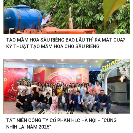
TẠO MẦM HOA SẦU RIÊNG BAO LÂU THÌ RA MẮT CUA?
KỸ THUẬT TẠO MẦM HOA CHO SẦU RIÊNG
​TẤT NIÊN CÔNG TY CỔ PHẦN HLC HÀ NỘI – “CÙNG
NHÌN LẠI NĂM 2025”