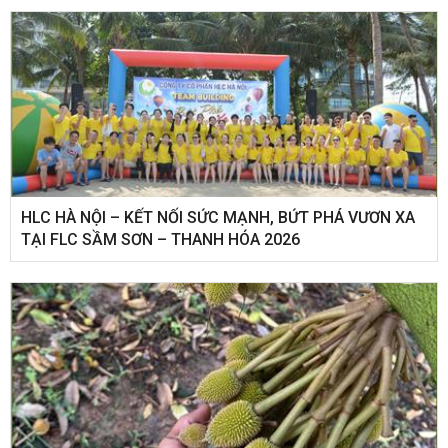
HLC HÀ NỘI – KẾT NỐI SỨC MẠNH, BỨT PHÁ VƯƠN XA
TẠI FLC SẦM SƠN – THANH HÓA 2026