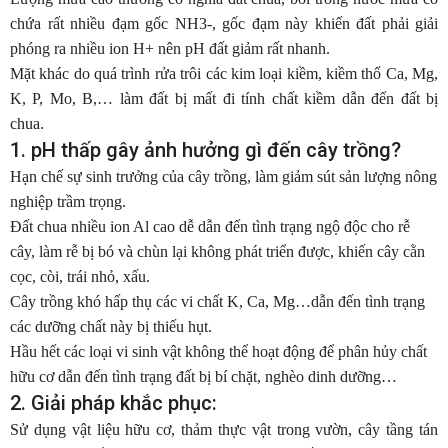
chứa rất nhiều đạm gốc NH3-, gốc đạm này khiến đất phải giải
phóng ra nhiều ion H+ nên pH đất giảm rất nhanh.
Mặt khác do quá trình rửa trôi các kim loại kiềm, kiềm thổ Ca, Mg,
K, P, Mo, B,… làm đất bị mất đi tính chất kiềm dẫn đến đất bị
chua.
1. pH thấp gây ảnh hưởng gì đến cây trồng?
Hạn chế sự sinh trưởng của cây trồng, làm giảm sút sản lượng nông
nghiệp trầm trọng.
Đất chua nhiều ion Al cao dễ dẫn đến tình trạng ngộ độc cho rễ
cây, làm rễ bị bó và chùn lại không phát triển được, khiến cây cằn
cọc, còi, trái nhỏ, xấu.
Cây trồng khó hấp thụ các vi chất K, Ca, Mg…dẫn đến tình trạng
các dưỡng chất này bị thiếu hụt.
Hầu hết các loại vi sinh vật không thể hoạt động để phân hủy chất
hữu cơ dẫn đến tình trạng đất bị bí chặt, nghèo dinh dưỡng…
2. Giải pháp khắc phục:
Sử dụng vật liệu hữu cơ, thảm thực vật trong vườn, cây tầng tán