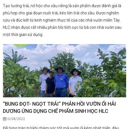
Tạo tướng trái, nở hộc cho sầu riêng là sản phẩm được đánh giá là
phù hợp cho giai đoạn nuôi trái, kéo lớn trái cho sầu. Được nghiên
cứu và đúc kết từ kinh nghiệm thực tế của các nhà vườn miền Tây.
HLC nhận được rất nhiều phản hồi tích cực từ bà con nhà vườn sau
một thời gian sử dụng.
“BUNG ĐỌT- NGỌT TRÁI” PHẢN HỒI VƯỜN ỔI HẢI
DƯƠNG ỨNG DỤNG CHẾ PHẨM SINH HỌC HLC
10/08/2022
Đã từng trăn trở khi chăm sóc tốt mà vườn ổi kém phát triển, đậu