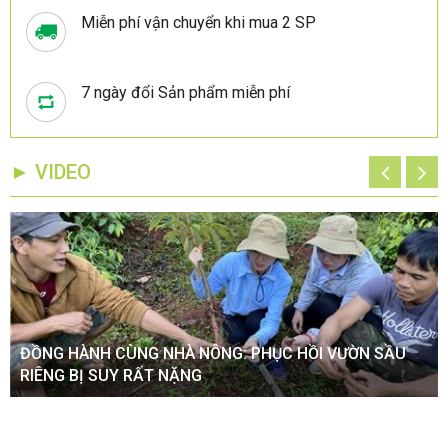
Miễn phí vận chuyển khi mua 2 SP
7 ngày đổi Sản phẩm miễn phí
► VIDEO
ĐỒNG HÀNH CÙNG NHÀ NÔNG: PHỤC HỒI VƯỜN SẦU
RIÊNG BỊ SUY RẤT NẶNG