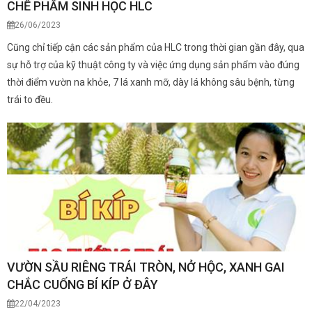
CHẾ PHẨM SINH HỌC HLC
26/06/2023
Cũng chỉ tiếp cận các sản phẩm của HLC trong thời gian gần đây, qua
sự hỗ trợ của kỹ thuật công ty và việc ứng dụng sản phẩm vào đúng
thời điểm vườn na khỏe, 7 lá xanh mỡ, dày lá không sâu bệnh, từng
trái to đều.
VƯỜN SẦU RIÊNG TRÁI TRÒN, NỞ HỘC, XANH GAI
CHẮC CUỐNG BÍ KÍP Ở ĐÂY
22/04/2023