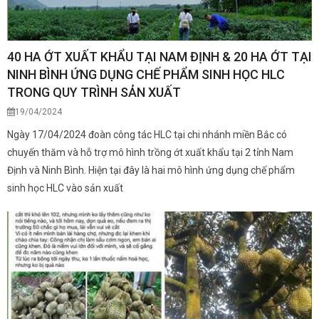
40 HA ỚT XUẤT KHẨU TẠI NAM ĐỊNH & 20 HA ỚT TẠI
NINH BÌNH ỨNG DỤNG CHẾ PHẨM SINH HỌC HLC
TRONG QUY TRÌNH SẢN XUẤT
19/04/2024
Ngày 17/04/2024 đoàn công tác HLC tại chi nhánh miền Bắc có
chuyến thăm và hỗ trợ mô hình trồng ớt xuất khẩu tại 2 tỉnh Nam
Định và Ninh Bình. Hiện tại đây là hai mô hình ứng dụng chế phẩm
sinh học HLC vào sản xuất