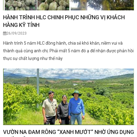
HÀNH TRÌNH HLC CHINH PHỤC NHỮNG VỊ KHÁCH
HÀNG KỸ TÍNH
26/09/2023
Hành trình 5 năm HLC đồng hành, chia sẻ khó khăn, niềm vui và
thành quả cùng anh chị. Phải mất 5 năm đó ạ để nhận được phản hồi
thực sự chất lượng như thế này
VƯỜN NA ĐAM RÔNG “XANH MƯỚT” NHỜ ỨNG DỤNG