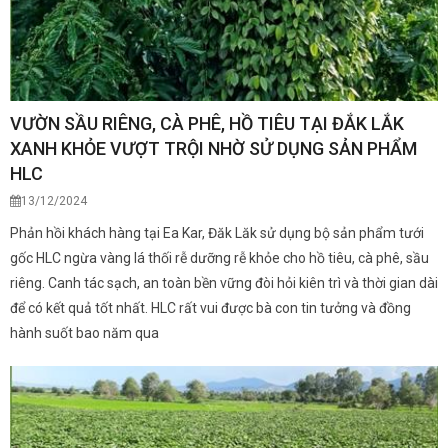
VƯỜN SẦU RIÊNG, CÀ PHÊ, HỒ TIÊU TẠI ĐẮK LẮK
XANH KHỎE VƯỢT TRỘI NHỜ SỬ DỤNG SẢN PHẨM
HLC
13/12/2024
Phản hồi khách hàng tại Ea Kar, Đăk Lăk sử dụng bộ sản phẩm tưới
gốc HLC ngừa vàng lá thối rễ dưỡng rễ khỏe cho hồ tiêu, cà phê, sầu
riêng. Canh tác sạch, an toàn bền vững đòi hỏi kiên trì và thời gian dài
để có kết quả tốt nhất. HLC rất vui được bà con tin tưởng và đồng
hành suốt bao năm qua