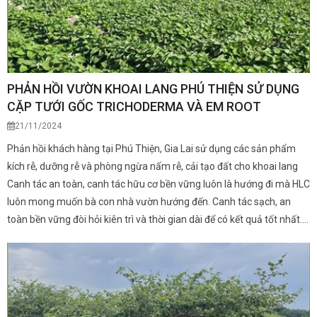
PHẢN HỒI VƯỜN KHOAI LANG PHÚ THIỆN SỬ DỤNG
CẶP TƯỚI GỐC TRICHODERMA VÀ EM ROOT
21/11/2024
Phản hồi khách hàng tại Phú Thiện, Gia Lai sử dụng các sản phẩm
kích rễ, dưỡng rễ và phòng ngừa nấm rễ, cải tạo đất cho khoai lang
Canh tác an toàn, canh tác hữu cơ bền vững luôn là hướng đi mà HLC
luôn mong muốn bà con nhà vườn hướng đến. Canh tác sạch, an
toàn bền vững đòi hỏi kiên trì và thời gian dài để có kết quả tốt nhất.
HLC rất vui được bà con tin tưởng và đồng hành suốt bao năm qua