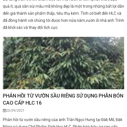
quả ít, quả sần sùi mẫu mã không đẹp là một trong những bất lợi dẫn
đến giá thành sản phẩm thấp, tiêu thụ kém. Tình cờ biết đến HLC và
đã đồng hành với chúng tôi được hơn nửa năm,vườn ổi nhà anh Trình
đã khởi sắc và thay đổi tích cực.
PHẢN HỒI TỪ VƯỜN SẦU RIÊNG SỬ DỤNG PHÂN BÓN
CAO CẤP HLC 16
25/09/2021
Phản hồi từ vườn sầu riêng của anh Trần Ngọc Hưng tại Đăk Mil, Đăk
Nông sử dụng Chế Phẩm Sinh Học HLC. Phân bón hữu cơ cao cấp