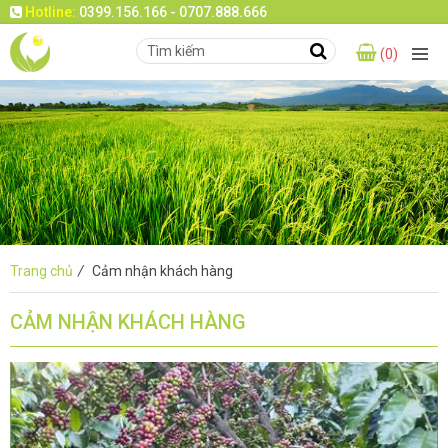
Hotline:
0399.156.166 - 0707.888.666
(0)
Trang chủ
/
Cảm nhận khách hàng
CẢM NHẬN KHÁCH HÀNG