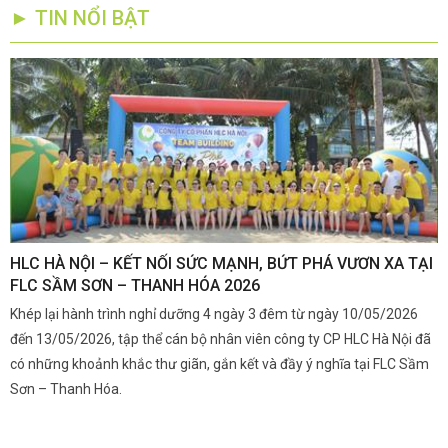
► TIN NỔI BẬT
,
HLC HÀ NỘI – KẾT NỐI SỨC MẠNH, BỨT PHÁ VƯƠN XA TẠI
K
FLC SẦM SƠN – THANH HÓA 2026
Q
Khép lại hành trình nghỉ dưỡng 4 ngày 3 đêm từ ngày 10/05/2026
G
và
đến 13/05/2026, tập thể cán bộ nhân viên công ty CP HLC Hà Nội đã
đ
i.
có những khoảnh khắc thư giãn, gắn kết và đầy ý nghĩa tại FLC Sầm
s
Sơn – Thanh Hóa.
c