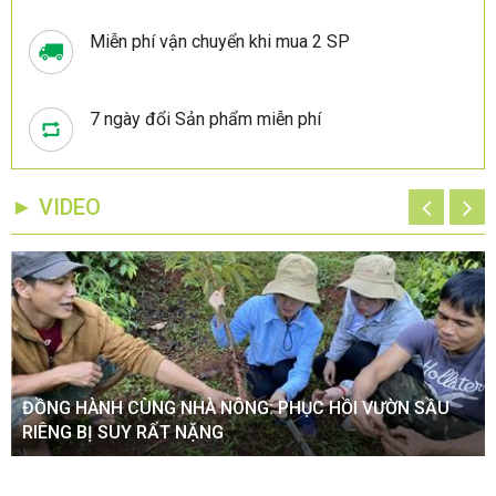
Miễn phí vận chuyển khi mua 2 SP
7 ngày đổi Sản phẩm miễn phí
► VIDEO
ĐỒNG HÀNH CÙNG NHÀ NÔNG: PHỤC HỒI VƯỜN SẦU
RIÊNG BỊ SUY RẤT NẶNG