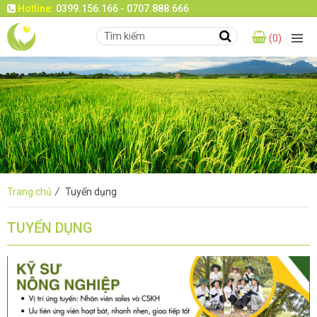
Hotline:
0399.156.166 - 0707.888.666
(0)
Trang chủ
/
Tuyển dụng
TUYỂN DỤNG