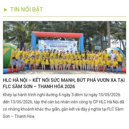
► TIN NỔI BẬT
,
HLC HÀ NỘI – KẾT NỐI SỨC MẠNH, BỨT PHÁ VƯƠN XA TẠI
K
FLC SẦM SƠN – THANH HÓA 2026
Q
Khép lại hành trình nghỉ dưỡng 4 ngày 3 đêm từ ngày 10/05/2026
G
và
đến 13/05/2026, tập thể cán bộ nhân viên công ty CP HLC Hà Nội đã
đ
i.
có những khoảnh khắc thư giãn, gắn kết và đầy ý nghĩa tại FLC Sầm
s
Sơn – Thanh Hóa.
c