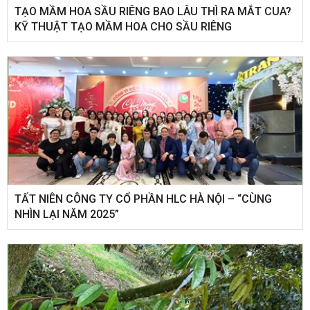
TẠO MẦM HOA SẦU RIÊNG BAO LÂU THÌ RA MẮT CUA?
KỸ THUẬT TẠO MẦM HOA CHO SẦU RIÊNG
​TẤT NIÊN CÔNG TY CỔ PHẦN HLC HÀ NỘI – “CÙNG
NHÌN LẠI NĂM 2025”