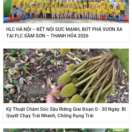
HLC HÀ NỘI – KẾT NỐI SỨC MẠNH, BỨT PHÁ VƯƠN XA
TẠI FLC SẦM SƠN – THANH HÓA 2026
Kỹ Thuật Chăm Sóc Sầu Riêng Giai Đoạn 0 - 30 Ngày: Bí
Quyết Chạy Trái Nhanh, Chống Rụng Trái