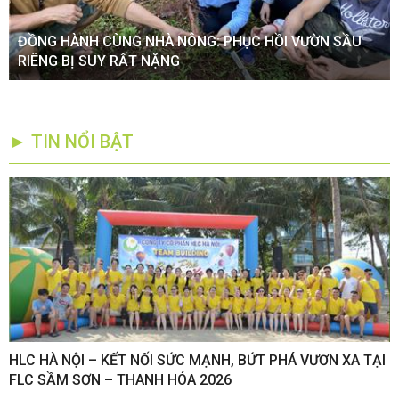
ĐỒNG HÀNH CÙNG NHÀ NÔNG: PHỤC HỒI VƯỜN SẦU
RIÊNG BỊ SUY RẤT NẶNG
► TIN NỔI BẬT
,
HLC HÀ NỘI – KẾT NỐI SỨC MẠNH, BỨT PHÁ VƯƠN XA TẠI
K
FLC SẦM SƠN – THANH HÓA 2026
Q