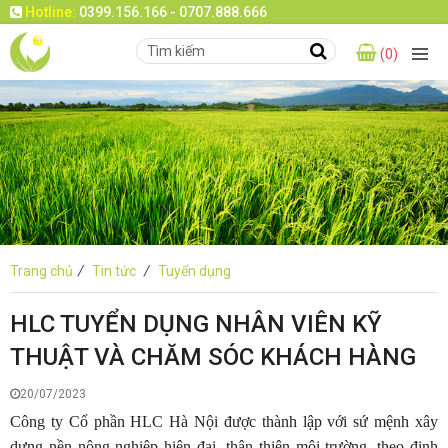
Hotline:
0399.156.166 - 0707.888.666
(0)
Trang chủ
/
Tin tức
/
Tuyển dụng
HLC TUYỂN DỤNG NHÂN VIÊN KỸ
THUẬT VÀ CHĂM SÓC KHÁCH HÀNG
20/07/2023
Công ty Cổ phần HLC Hà Nội được thành lập với sứ mệnh xây
dựng nền nông nghiệp hiện đại, thân thiện môi trường, theo định