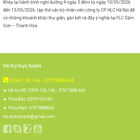
Khép lại hành trình nghỉ dưỡng 4 ngày 3 đêm từ ngày 10/05/2026
G
và
đến 13/05/2026, tập thể cán bộ nhân viên công ty CP HLC Hà Nội đã
đ
i.
có những khoảnh khắc thư giãn, gắn kết và đầy ý nghĩa tại FLC Sầm
s
Sơn – Thanh Hóa.
c
Hỗ trợ trực tuyến
0399.156.166 - 0707.888.666
► Hỗ trợ KD: 0399.156.166 - 0707.888.666
► Phía Bắc: 0399156166
► Phía Nam: 0707888666
hlc.kinhdoanh@gmail.com