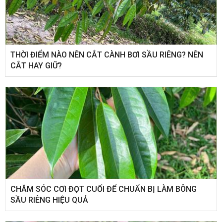
THỜI ĐIỂM NÀO NÊN CẮT CÀNH BƠI SẦU RIÊNG? NÊN
CẮT HAY GIỮ?
CHĂM SÓC CƠI ĐỌT CUỐI ĐỂ CHUẨN BỊ LÀM BÔNG
SẦU RIÊNG HIỆU QUẢ