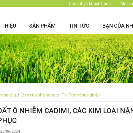
Cảm nhận khách hàng
Mô hìn
I THIỆU
SẢN PHẨM
TIN TỨC
BẠN CỦA N
rang chủ
/
Bạn của nhà nông
/
Tin Tức nông nghiệp
ĐẤT Ô NHIỄM CADIMI, CÁC KIM LOẠI N
PHỤC
26/06/2024