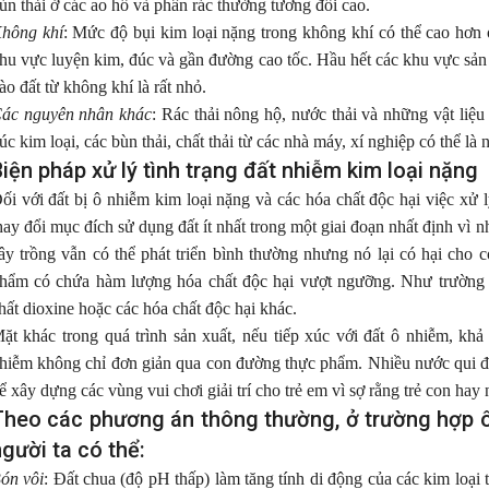
ùn thải ở các ao hồ và phân rác thường tương đối cao.
hông khí
: Mức độ bụi kim loại nặng trong không khí có thể cao hơn
hu vực luyện kim, đúc và gần đường cao tốc. Hầu hết các khu vực sả
ào đất từ không khí là rất nhỏ.
ác nguyên nhân khác
: Rác thải nông hộ, nước thải và những vật liệu
úc kim loại, các bùn thải, chất thải từ các nhà máy, xí nghiệp có thể là
iện pháp xử lý tình trạng đất nhiễm kim loại nặng
ối với đất bị ô nhiễm kim loại nặng và các hóa chất độc hại việc xử
hay đổi mục đích sử dụng đất ít nhất trong một giai đoạn nhất định vì 
ây trồng vẫn có thể phát triển bình thường nhưng nó lại có hại cho 
hẩm có chứa hàm lượng hóa chất độc hại vượt ngưỡng. Như trường 
huật Chăm Sóc Sầu Riêng Giai
5 NGUYÊN NHÂN LÀM SẦU R
hất dioxine hoặc các hóa chất độc hại khác.
 0 - 30 Ngày: Bí Quyết Chạy Trái
RỤNG TRÁI SAU XỔ NHỤY VÀ
h, Chống Rụng Trái
KHẮC PHỤC HIỆU QUẢ
ặt khác trong quá trình sản xuất, nếu tiếp xúc với đất ô nhiễm, khả
hiễm không chỉ đơn giản qua con đường thực phẩm. Nhiều nước qui đị
đoạn sầu riêng từ lúc dứt nhụy đến 30
Sau khi sầu riêng xổ nhụy và đậu tr
ể xây dựng các vùng vui chơi giải trí cho trẻ em vì sợ rằng trẻ con hay 
tuổi được ví như giai đoạn "nuôi con
nhà vườn gặp tình trạng rụng trái
Theo các phương án thông thường, ở trường hợp ô
 Trái non lúc này rất nhạy cảm, dễ
loạt. Đây là giai đoạn cây rất nhạy
gười ta có thể:
nếu gặp sốc nhiệt hoặc đi đọt. Để trái
cần dinh dưỡng, nước hoặc thời tiế
cực nhanh, xanh gai, tròn hộc, bà con
đổi đột ngột cũng có thể khiến cây 
ón vôi
: Đất chua (độ pH thấp) làm tăng tính di động của các kim loại