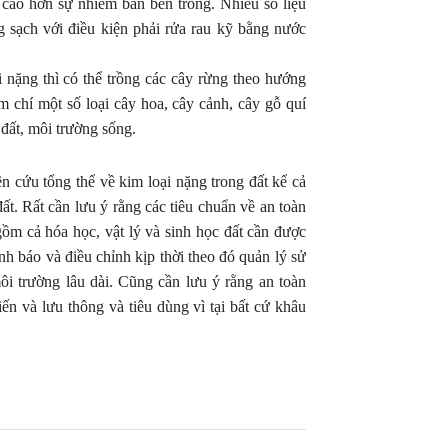
cao hơn sự nhiễm bẩn bên trong. Nhiều số liệu
 sạch với điều kiện phải rửa rau kỹ bằng nước
i nặng thì có thể trồng các cây rừng theo hướng
m chí một số loại cây hoa, cây cảnh, cây gỗ quí
đất, môi trường sống.
ên cứu tổng thể về kim loại nặng trong đất kể cả
ất. Rất cần lưu ý rằng các tiêu chuẩn về an toàn
ồm cả hóa học, vật lý và sinh học đất cần được
ảnh báo và điều chỉnh kịp thời theo đó quản lý sử
ôi trường lâu dài. Cũng cần lưu ý rằng an toàn
ến và lưu thông và tiêu dùng vì tại bất cứ khâu