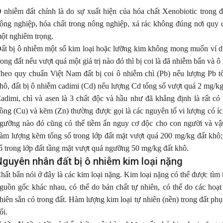
 nhiễm đất chính là do sự xuất hiện của hóa chất Xenobiotic trong 
ông nghiệp, hóa chất trong nông nghiệp, xả rác không đúng nơi quy 
ột nghiêm trọng.
ất bị ô nhiễm một số kim loại hoặc lưỡng kim không mong muốn ví dụ
rong đất nếu vượt quá một giá trị nào đó thì bị coi là đã nhiễm bẩn và ô
heo quy chuẩn Việt Nam đất bị coi ô nhiễm chì (Pb) nếu lượng Pb tổ
hô, đất bị ô nhiễm cadimi (Cd) nếu lượng Cd tổng số vượt quá 2 mg/kg
adimi, chì và asen là 3 chất độc và hầu như đã khẳng định là rất có
ồng (Cu) và kẽm (Zn) thường được gọi là các nguyên tố vi lượng có í
gưỡng nào đó cũng có thể tiềm ẩn nguy cơ độc cho con người và vật
àm lượng kẽm tổng số trong lớp đất mặt vượt quá 200 mg/kg đất khô;
ố trong lớp đất tầng mặt vượt quá ngưỡng 50 mg/kg đất khô.
Nguyên nhân đất bị ô nhiễm kim loại nặng
hất bẩn nói ở đây là các kim loại nặng. Kim loại nặng có thể được tìm 
guồn gốc khác nhau, có thể do bản chất tự nhiên, có thể do các hoạ
hiên sẵn có trong đất. Hàm lượng kim loại tự nhiên (nền) trong đất phụ
ổi.