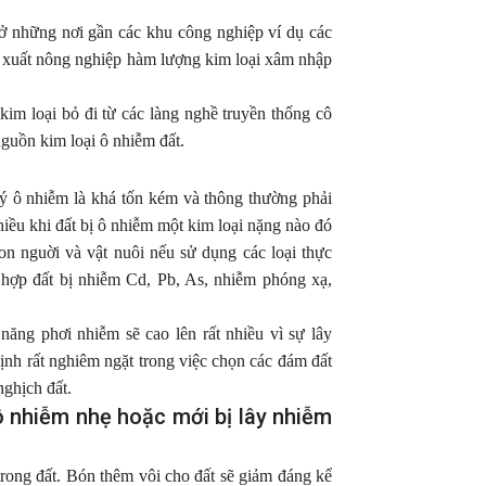
 ở những nơi gần các khu công nghiệp ví dụ các
n xuất nông nghiệp hàm lượng kim loại xâm nhập
 kim loại bỏ đi từ các làng nghề truyền thống cô
 nguồn kim loại ô nhiễm đất.
 lý ô nhiễm là khá tốn kém và thông thường phải
nhiều khi đất bị ô nhiễm một kim loại nặng nào đó
con nguời và vật nuôi nếu sử dụng các loại thực
hợp đất bị nhiễm Cd, Pb, As, nhiễm phóng xạ,
IÊNG
TẠO MẦM HOA SẦU RIÊNG BAO LÂU
TẤT NIÊN CÔNG
 CÁCH
THÌ RA MẮT CUA? KỸ THUẬT TẠO
HÀ NỘI – “CÙNG
MẦM HOA CHO SẦU RIÊNG
2025”
 năng phơi nhiễm sẽ cao lên rất nhiều vì sự lây
nh rất nghiêm ngặt trong việc chọn các đám đất
ái, nhiều
Xử lý tạo mầm hoa cho sầu riêng là giai
Tối ngày 07/02/202
nghịch đất.
 non hàng
đoạn quan trọng quyết định đến năng suất
ràng của những ngà
 nhiễm nhẹ hoặc mới bị lây nhiễm
 cảm, chỉ
và chất lượng vụ mùa. Nếu thực hiện đúng
xuân đang ngập tr
t thay
kỹ thuật, cây sẽ ra hoa đồng loạt, hạn chế
Công ty Cổ phần HL
bỏ trái.
nghịch vụ, tăng tỷ lệ đậu trái và giúp nhà
buổi tiệc Tất niên 
 trong đất. Bón thêm vôi cho đất sẽ giảm đáng kể