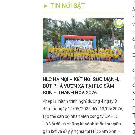
b
► TIN NỔI BẬT
K
k
v
C
đ
B
Đ
t
c
p
RÊN SẦU RIÊNG
HLC HÀ NỘI – KẾT NỐI SỨC MẠNH,
Kỹ T
c
ẮT CUA, RA BÔNG
BỨT PHÁ VƯƠN XA TẠI FLC SẦM
Đoạn
SƠN – THANH HÓA 2026
Nhan
M
n
ra mắt cua, ra bông là
Khép lại hành trình nghỉ dưỡng 4 ngày 3
Giai 
đ
 lớn đến năng suất đầu
đêm từ ngày 10/05/2026 đến 13/05/2026,
ngày 
ng là lúc rệp sáp xuất
tập thể cán bộ nhân viên công ty CP HLC
mọn".
n
h, khiến nhiều nhà vườn
Hà Nội đã có những khoảnh khắc thư giãn,
rụng 
 lý kịp thời.
gắn kết và đầy ý nghĩa tại FLC Sầm Sơn –
chạy 
B