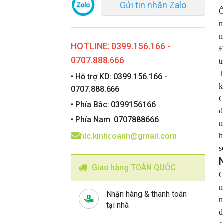
Gửi tin nhắn Zalo
Ô
n
m
HOTLINE: 0399.156.166 -
Đ
0707.888.666
t
T
• Hỗ trợ KD: 0399.156.166 -
k
0707.888.666
C
• Phía Bắc: 0399156166
đ
• Phía Nam: 0707888666
n
hlc.kinhdoanh@gmail.com
h
s
Giao hàng TOÀN QUỐC
C
n
Nhận hàng & thanh toán
n
tại nhà
đ