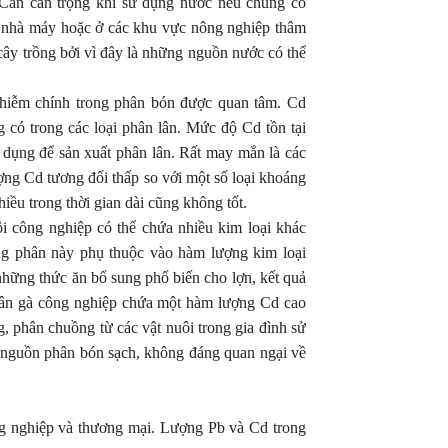
 Cần cẩn trọng khi sử dụng nước nếu chúng có
c nhà máy hoặc ở các khu vực nông nghiệp thâm
cây trồng bởi vì đây là những nguồn nước có thể
nhiễm chính trong phân bón được quan tâm. Cd
 có trong các loại phân lân. Mức độ Cd tồn tại
 dụng để sản xuất phân lân. Rất may mắn là các
ượng Cd tương đối thấp so với một số loại khoáng
ều trong thời gian dài cũng không tốt.
i công nghiệp có thể chứa nhiều kim loại khác
ng phân này phụ thuộc vào hàm lượng kim loại
những thức ăn bổ sung phổ biến cho lợn, kết quả
hân gà công nghiệp chứa một hàm lượng Cd cao
HỒ
g, phân chuồng từ các vật nuôi trong gia đình sử
HỎE
VƯỜN TÁO NINH THUẬN PHẢN
ột nguồn phân bón sạch, không đáng quan ngại về
SẢN
HỒI SỬ DỤNG SẢN PHẨM SINH
pH ĐẤT GIẢM 
HỌC HLC
ĐỘNG XẤU ĐẾ
ông nghiệp và thương mại. Lượng Pb và Cd trong