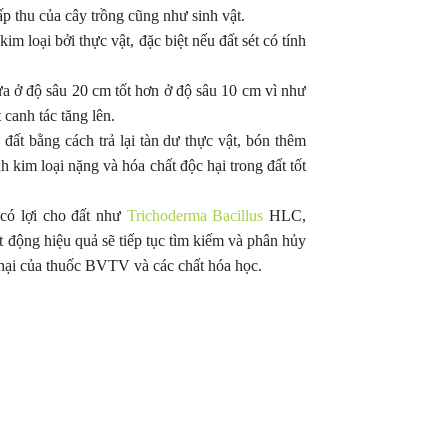
vườn chủ động thời điểm thu hoạch.
đầy cảm xúc, khép 
p thu của cây trồng cũng như sinh vật.
với nhiều dấu ấn đá
im loại bởi thực vật, đặc biệt nếu đất sét có tính
bừa ở độ sâu 20 cm tốt hơn ở độ sâu 10 cm vì như
 canh tác tăng lên.
 đất bằng cách trả lại tàn dư thực vật, bón thêm
 kim loại nặng và hóa chất độc hại trong đất tốt
 có lợi cho đất như
Trichoderma Bacillus
HLC,
ạt động hiệu quả sẽ tiếp tục tìm kiếm và phân hủy
hại của thuốc BVTV và các chất hóa học.