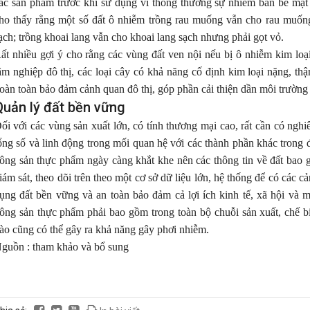
ác sản phẩm trước khi sử dụng vì thông thường sự nhiễm bẩn bề mặt 
ho thấy rằng một số đất ô nhiễm trồng rau muống vẫn cho rau muống
ạch; trồng khoai lang vẫn cho khoai lang sạch nhưng phải gọt vỏ.
ất nhiều gợi ý cho rằng các vùng đất ven nội nếu bị ô nhiễm kim loạ
âm nghiệp đô thị, các loại cây có khả năng cố định kim loại nặng, thậ
oàn toàn bảo đảm cảnh quan đô thị, góp phần cải thiện dần môi trường 
Quản lý đất bền vững
ối với các vùng sản xuất lớn, có tính thương mại cao, rất cần có nghi
ổng số và linh động trong mối quan hệ với các thành phần khác trong đ
ông sản thực phẩm ngày càng khắt khe nên các thông tin về đất bao g
iám sát, theo dõi trên theo một cơ sở dữ liệu lớn, hệ thống để có các c
ụng đất bền vững và an toàn bảo đảm cả lợi ích kinh tế, xã hội và m
ông sản thực phẩm phải bao gồm trong toàn bộ chuỗi sản xuất, chế bi
ào cũng có thể gây ra khả năng gây phơi nhiễm.
guồn : tham khảo và bổ sung