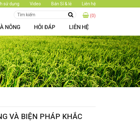
h sử dụng
Video
Bán Sỉ & lẻ
Liên hệ
(0)
HÀ NÔNG
HỎI ĐÁP
LIÊN HỆ
ẶNG VÀ BIỆN PHÁP KHẮC