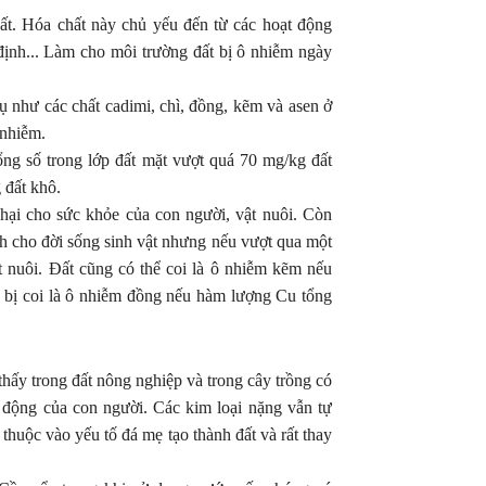
đất. Hóa chất này chủ yếu đến từ các hoạt động
định... Làm cho môi trường đất bị ô nhiễm ngày
 như các chất cadimi, chì, đồng, kẽm và asen ở
 nhiễm.
ng số trong lớp đất mặt vượt quá 70 mg/kg đất
 đất khô.
 hại cho sức khỏe của con người, vật nuôi. Còn
ch cho đời sống sinh vật nhưng nếu vượt qua một
 nuôi. Đất cũng có thể coi là ô nhiễm kẽm nếu
 bị coi là ô nhiễm đồng nếu hàm lượng Cu tổng
thấy trong đất nông nghiệp và trong cây trồng có
t động của con người. Các kim loại nặng vẫn tự
 thuộc vào yếu tố đá mẹ tạo thành đất và rất thay