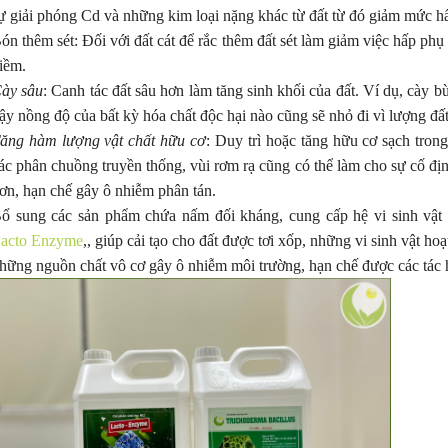
ắm vững kỹ thuật chăm sóc "đúng và
ự giải phóng Cd và những kim loại nặng khác từ đất từ đó giảm mức hấ
ưới đây nhé
ón thêm sét: Đối với đất cát để rắc thêm đất sét làm giảm việc hấp phụ k
iềm.
ày sâu
: Canh tác đất sâu hơn làm tăng sinh khối của đất. Ví dụ, cày 
ậy nồng độ của bất kỳ hóa chất độc hại nào cũng sẽ nhỏ đi vì lượng đất
ăng hàm lượng vật chất hữu cơ
: Duy trì hoặc tăng hữu cơ sạch trong
ác phân chuồng truyền thống, vùi rơm rạ cũng có thể làm cho sự cố định
ơn, hạn chế gây ô nhiễm phân tán.
ổ sung các sản phẩm chứa nấm đối kháng, cung cấp hệ vi sinh vật
acto Enzyme
,, giúp cải tạo cho đất được tơi xốp, những vi sinh vật ho
hững nguồn chất vô cơ gây ô nhiễm môi trường, hạn chế được các tác 