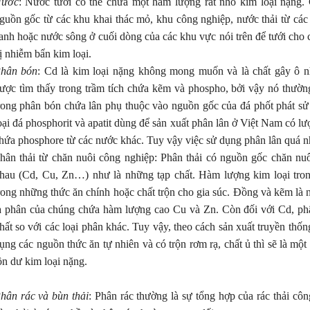
ước
: Nước tưới có thể chứa một hàm lượng rất nhỏ kim loại nặng.
guồn gốc từ các khu khai thác mỏ, khu công nghiệp, nước thải từ cá
anh hoặc nước sông ở cuối dòng của các khu vực nói trên để tưới cho 
ị nhiễm bẩn kim loại.
hân bón
: Cd là kim loại nặng không mong muốn và là chất gây ô 
ược tìm thấy trong trầm tích chứa kẽm và phospho, bởi vậy nó thường
rong phân bón chứa lân phụ thuộc vào nguồn gốc của đá phốt phát sử
oại đá phosphorit và apatit dùng để sản xuất phân lân ở Việt Nam có l
hứa phosphore từ các nước khác. Tuy vậy việc sử dụng phân lân quá nhi
hân thải từ chăn nuôi công nghiệp: Phân thải có nguồn gốc chăn nuô
hau (Cd, Cu, Zn…) như là những tạp chất. Hàm lượng kim loại tro
rong những thức ăn chính hoặc chất trộn cho gia súc. Đồng và kẽm là 
à phân của chúng chứa hàm lượng cao Cu và Zn. Còn đối với Cd, p
VƯỜN SẦU RIÊNG, CÀ PHÊ, 
hất so với các loại phân khác. Tuy vậy, theo cách sản xuất truyền thốn
TIÊU TẠI ĐẮK LẮK XANH K
NG HÀNH CÙNG NHÀ NÔNG:
ụng các nguồn thức ăn tự nhiên và có trộn rơm rạ, chất ủ thì sẽ là m
VƯỢT TRỘI NHỜ SỬ DỤNG 
 LÝ CHO CÂY TRỒNG RA NHIỀU
PHẨM HLC
, ĐẬU NHIỀU TRÁI
ồn dư kim loại nặng.
hân rác và bùn thải
: Phân rác thường là sự tổng hợp của rác thải c