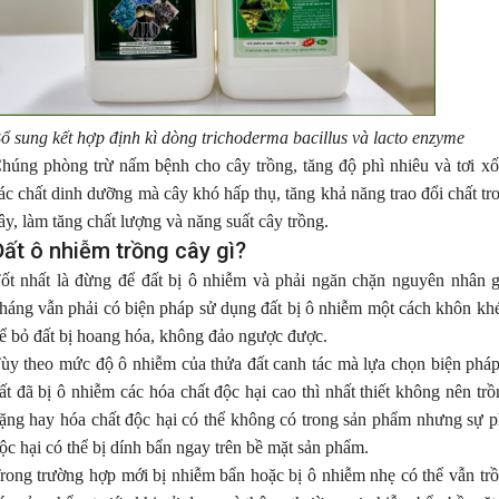
ổ sung kết hợp định kì dòng trichoderma bacillus và lacto enzyme
húng phòng trừ nấm bệnh cho cây trồng, tăng độ phì nhiêu và tơi xố
ác chất dinh dưỡng mà cây khó hấp thụ, tăng khả năng trao đổi chất tr
ây, làm tăng chất lượng và năng suất cây trồng.
Đất ô nhiễm trồng cây gì?
ốt nhất là đừng để đất bị ô nhiễm và phải ngăn chặn nguyên nhân 
háng vẫn phải có biện pháp sử dụng đất bị ô nhiễm một cách khôn khé
ể bỏ đất bị hoang hóa, không đảo ngược được.
ùy theo mức độ ô nhiễm của thửa đất canh tác mà lựa chọn biện pháp 
ất đã bị ô nhiễm các hóa chất độc hại cao thì nhất thiết không nên tr
ặng hay hóa chất độc hại có thể không có trong sản phẩm nhưng sự ph
ộc hại có thể bị dính bẩn ngay trên bề mặt sản phẩm.
rong trường hợp mới bị nhiễm bẩn hoặc bị ô nhiễm nhẹ có thể vẫn trồn