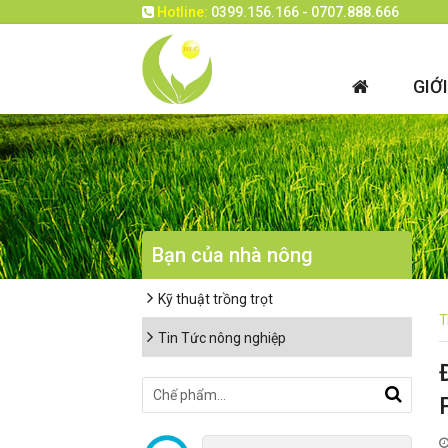
Hotline:
0399.156.166 - 0707.888.666
GIỚ
Bạn của nhà nông
Kỹ thuật trồng trọt
T
Tin Tức nông nghiệp