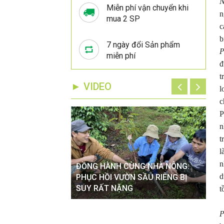
N
Miễn phí vận chuyển khi
n
mua 2 SP
c
b
7 ngày đổi Sản phẩm
P
miễn phí
đ
t
► VIDEO
l
c
P
n
t
l
n
ĐỒNG HÀNH CÙNG NHÀ NÔNG:
ĐỒ
d
VÀO MÙA MƯA TÁC
PHỤC HỒI VƯỜN SẦU RIÊNG BỊ
XỬ
 CÂY TRỒNG
SUY RẤT NẶNG
HOA
t
P