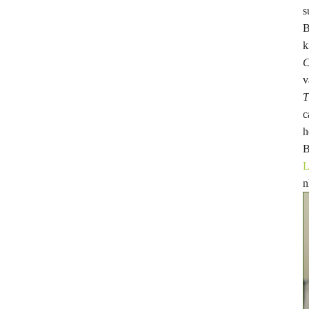
Thanh Hóa.
cần n
s
đủ" d
B
k
C
v
T
c
h
B
L
n