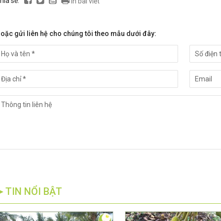
hia sẻ:
In bài viết
oặc gửi liên hệ cho chúng tôi theo mẫu dưới đây:
►TIN NỔI BẬT