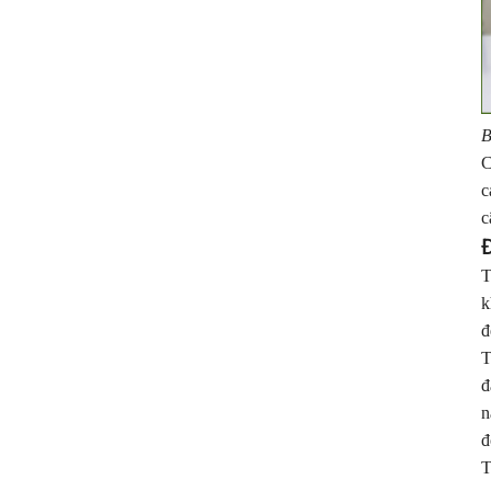
B
C
c
c
T
k
đ
T
đ
n
đ
T