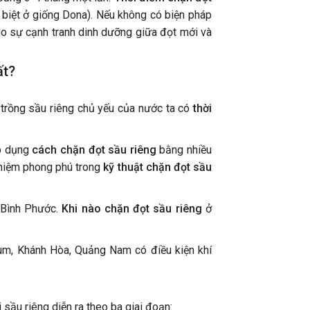
c biệt ở giống Dona). Nếu không có biện pháp
 do sự cạnh tranh dinh dưỡng giữa đọt mới và
ất?
 trồng sầu riêng chủ yếu của nước ta có
thời
áp dụng
cách chặn đọt sầu riêng
bằng nhiều
ghiệm phong phú trong
kỹ thuật chặn đọt sầu
 Bình Phước.
Khi nào chặn đọt sầu riêng
ở
HỒ
HỎE
VƯỜN TÁO NINH THUẬN PHẢN
SẢN
HỒI SỬ DỤNG SẢN PHẨM SINH
pH ĐẤT GIẢM 
um, Khánh Hòa, Quảng Nam có điều kiện khí
HỌC HLC
ĐỘNG XẤU ĐẾ
sầu riêng diễn ra theo ba giai đoạn: