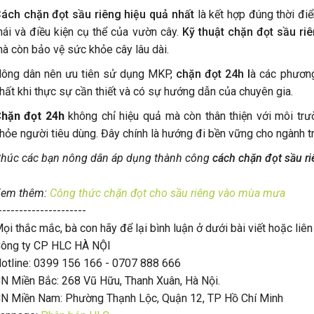
ách chặn đọt sầu riêng hiệu quả nhất
là kết hợp đúng thời đi
hái và điều kiện cụ thể của vườn cây.
Kỹ thuật chặn đọt sầu ri
à còn bảo vệ sức khỏe cây lâu dài.
ông dân nên ưu tiên sử dụng MKP,
chặn đọt 24h l
à các phương
hất khi thực sự cần thiết và có sự hướng dẫn của chuyên gia.
hặn đọt 24h
không chỉ hiệu quả mà còn thân thiện với môi t
hỏe người tiêu dùng. Đây chính là hướng đi bền vững cho ngành t
húc các bạn nông dân áp dụng thành công
cách chặn đọt sầu r
em thêm:
Công thức chặn đọt cho sầu riêng vào mùa mưa
---------------------
ọi thắc mắc, bà con hãy để lại bình luận ở dưới bài viết hoặc li
ông ty CP HLC HÀ NỘI
otline: 0399 156 166 - 0707 888 666
N Miền Bắc: 268 Vũ Hữu, Thanh Xuân, Hà Nội.
N Miền Nam: Phường Thạnh Lộc, Quận 12, TP Hồ Chí Minh