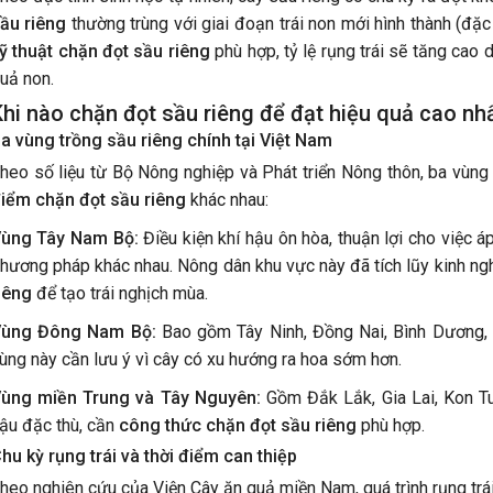
ầu riêng
thường trùng với giai đoạn trái non mới hình thành (đặ
ỹ thuật chặn đọt sầu riêng
phù hợp, tỷ lệ rụng trái sẽ tăng cao
uả non.
Khi nào chặn đọt sầu riêng để đạt hiệu quả cao nh
a vùng trồng sầu riêng chính tại Việt Nam
heo số liệu từ Bộ Nông nghiệp và Phát triển Nông thôn, ba vùng
iểm chặn đọt sầu riêng
khác nhau:
ùng Tây Nam Bộ:
Điều kiện khí hậu ôn hòa, thuận lợi cho việc 
hương pháp khác nhau. Nông dân khu vực này đã tích lũy kinh n
iêng
để tạo trái nghịch mùa.
ùng Đông Nam Bộ:
Bao gồm Tây Ninh, Đồng Nai, Bình Dương,
VƯỜN SẦU RIÊNG, CÀ PHÊ, 
ùng này cần lưu ý vì cây có xu hướng ra hoa sớm hơn.
TIÊU TẠI ĐẮK LẮK XANH K
NG HÀNH CÙNG NHÀ NÔNG:
VƯỢT TRỘI NHỜ SỬ DỤNG 
 LÝ CHO CÂY TRỒNG RA NHIỀU
ùng miền Trung và Tây Nguyên:
Gồm Đắk Lắk, Gia Lai, Kon T
PHẨM HLC
, ĐẬU NHIỀU TRÁI
ậu đặc thù, cần
công thức chặn đọt sầu riêng
phù hợp.
hu kỳ rụng trái và thời điểm can thiệp
heo nghiên cứu của Viện Cây ăn quả miền Nam, quá trình rụng trái 