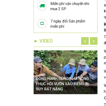
Miễn phí vận chuyển khi
s
mua 2 SP
k
q
7 ngày đổi Sản phẩm
miễn phí
B
T
► VIDEO
đ
V
p
r
V
v
ĐỒNG HÀNH CÙNG NHÀ NÔNG:
ĐỒ
VÀO MÙA MƯA TÁC
PHỤC HỒI VƯỜN SẦU RIÊNG BỊ
XỬ
V
 CÂY TRỒNG
SUY RẤT NẶNG
HOA
h
C
T