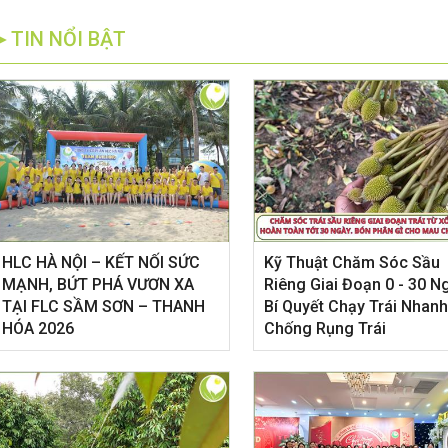
►TIN NỔI BẬT
HLC HÀ NỘI – KẾT NỐI SỨC
Kỹ Thuật Chăm Sóc Sầu
MẠNH, BỨT PHÁ VƯƠN XA
Riêng Giai Đoạn 0 - 30 N
TẠI FLC SẦM SƠN – THANH
Bí Quyết Chạy Trái Nhanh
HÓA 2026
Chống Rụng Trái