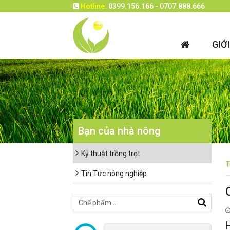
Hotline:
0399.156.166 - 0707.888.666
GIỚ
Bạn của nhà nông
Kỹ thuật trồng trọt
T
Tin Tức nông nghiệp