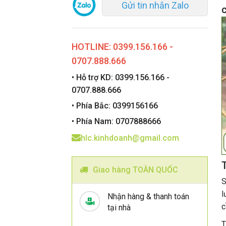
Gửi tin nhắn Zalo
HOTLINE: 0399.156.166 -
0707.888.666
• Hỗ trợ KD: 0399.156.166 -
0707.888.666
• Phía Bắc: 0399156166
• Phía Nam: 0707888666
hlc.kinhdoanh@gmail.com
T
Giao hàng TOÀN QUỐC
S
l
Nhận hàng & thanh toán
c
tại nhà
T