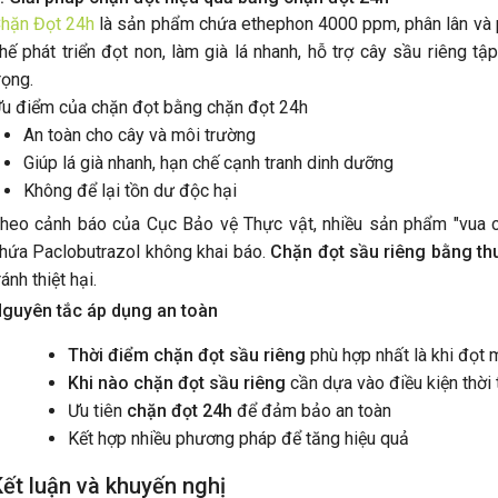
ắm vững kỹ thuật chăm sóc "đúng và
hặn Đọt 24h
là sản phẩm chứa ethephon 4000 ppm, phân lân và p
ưới đây nhé
hế phát triển đọt non, làm già lá nhanh, hỗ trợ cây sầu riêng tậ
rọng.
u điểm của chặn đọt bằng chặn đọt 24h
An toàn cho cây và môi trường
Giúp lá già nhanh, hạn chế cạnh tranh dinh dưỡng
Không để lại tồn dư độc hại
heo cảnh báo của Cục Bảo vệ Thực vật, nhiều sản phẩm "vua chặ
hứa Paclobutrazol không khai báo.
Chặn đọt sầu riêng bằng th
ránh thiệt hại.
guyên tắc áp dụng an toàn
Thời điểm chặn đọt sầu riêng
phù hợp nhất là khi đọt 
Khi nào chặn đọt sầu riêng
cần dựa vào điều kiện thời t
Ưu tiên
chặn đọt 24h
để đảm bảo an toàn
Kết hợp nhiều phương pháp để tăng hiệu quả
Kết luận và khuyến nghị