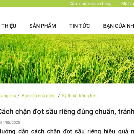
Cảm nhận khách hàng
Mô hìn
I THIỆU
SẢN PHẨM
TIN TỨC
BẠN CỦA N
rang chủ
/
Bạn của nhà nông
/
Kỹ thuật trồng trọt
Cách chặn đọt sầu riêng đúng chuẩn, tránh
24/05/2025
Hướng dẫn cách chặn đọt sầu riêng hiệu quả n