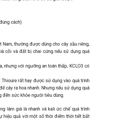
đúng cách)
iệt Nam, thường được dùng cho cây sầu riêng,
già cỗi và đất bị chai cứng nếu sử dụng quá
oa, nhưng với ngưỡng an toàn thấp, KCLO3 có
IÊNG
TẠO MẦM HOA SẦU RIÊNG BAO LÂU
TẤT NIÊN CÔNG
t Thioure rất hay được sử dụng vào quá trình
 CÁCH
THÌ RA MẮT CUA? KỸ THUẬT TẠO
HÀ NỘI – “CÙNG
 để cây ra hoa nhanh. Nhưng nếu sử dụng quá
MẦM HOA CHO SẦU RIÊNG
2025”
g đến sức khỏe người tiêu dùng.
ái, nhiều
Xử lý tạo mầm hoa cho sầu riêng là giai
Tối ngày 07/02/202
 non hàng
đoạn quan trọng quyết định đến năng suất
ràng của những ngà
g làm già lá nhanh và kali ức chế quá trình
 cảm, chỉ
và chất lượng vụ mùa. Nếu thực hiện đúng
xuân đang ngập tr
 hiệu quả với một số thời điểm thời tiết bất
t thay
kỹ thuật, cây sẽ ra hoa đồng loạt, hạn chế
Công ty Cổ phần HL
bỏ trái.
nghịch vụ, tăng tỷ lệ đậu trái và giúp nhà
buổi tiệc Tất niên 