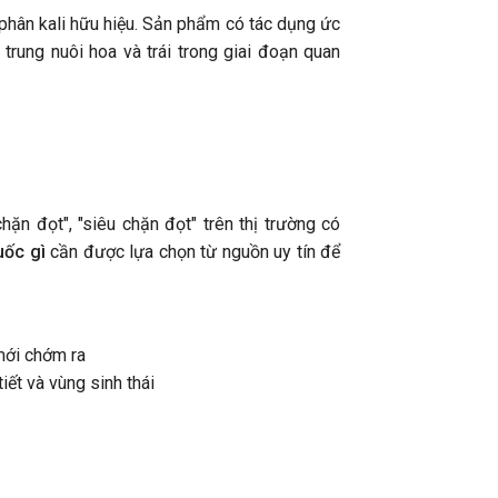
vườn chủ động thời điểm thu hoạch.
đầy cảm xúc, khép 
hân kali hữu hiệu. Sản phẩm có tác dụng ức
với nhiều dấu ấn đá
p trung nuôi hoa và trái trong giai đoạn quan
n đọt", "siêu chặn đọt" trên thị trường có
uốc gì
cần được lựa chọn từ nguồn uy tín để
mới chớm ra
iết và vùng sinh thái