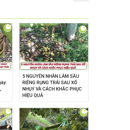
5 NGUYÊN NHÂN LÀM SẦU
gày:
RIÊNG RỤNG TRÁI SAU XỔ
,
NHỤY VÀ CÁCH KHẮC PHỤC
HIỆU QUẢ