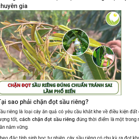
chuyên gia
ại sao phải chặn đọt sầu riêng?
ầu riêng là loại cây ăn quả có yêu cầu khắt khe về điều kiện đất
ượng tốt,
cách chặn đọt sầu riêng
đúng thời điểm là một trong 
ần nắm vững.
heo đặc tính sinh học tự nhiên, cây sầu riêng có chu kỳ ra đọt k