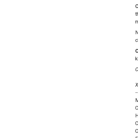
C
t
m
N
c
C
k
C
X
-
M
C
H
C
C