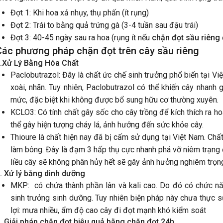
Đợt 1: Khi hoa xả nhụy, thụ phấn (ít rụng)
Đợt 2: Trái to bằng quả trứng gà (3-4 tuần sau đậu trái)
Đợt 3: 40-45 ngày sau ra hoa (rụng ít nếu
chặn đọt sầu riêng
Các phương pháp chặn đọt trên cây sầu riêng
.Xử Lý Bằng Hóa Chất
Paclobutrazol: Đây là chất ức chế sinh trưởng phổ biến tại V
xoài, nhãn. Tuy nhiên, Paclobutrazol có thể khiến cây nhanh 
mức, đặc biệt khi không được bổ sung hữu cơ thường xuyên.
KCLO3: Có tính chất gây sốc cho cây trồng để kích thích ra h
thể gây hiện tượng cháy lá, ảnh hưởng đến sức khỏe cây.
huật Chăm Sóc Sầu Riêng Giai
5 NGUYÊN NHÂN LÀM SẦU R
Thioure là chất hiện nay đã bị cấm sử dụng tại Việt Nam. Chấ
 0 - 30 Ngày: Bí Quyết Chạy Trái
RỤNG TRÁI SAU XỔ NHỤY VÀ
làm bông. Đây là đạm 3 hấp thụ cực nhanh phá vỡ niêm trạng
h, Chống Rụng Trái
KHẮC PHỤC HIỆU QUẢ
liều cây sẽ không phân hủy hết sẽ gây ảnh hưởng nghiêm trọn
đoạn sầu riêng từ lúc dứt nhụy đến 30
Sau khi sầu riêng xổ nhụy và đậu tr
. Xử lý bằng dinh dưỡng
tuổi được ví như giai đoạn "nuôi con
nhà vườn gặp tình trạng rụng trái
MKP: có chứa thành phần lân và kali cao. Do đó có chức năn
 Trái non lúc này rất nhạy cảm, dễ
loạt. Đây là giai đoạn cây rất nhạy
sinh trưởng sinh dưỡng. Tuy nhiên biện pháp này chưa thực sự
nếu gặp sốc nhiệt hoặc đi đọt. Để trái
cần dinh dưỡng, nước hoặc thời tiế
lợi: mưa nhiều, ẩm độ cao cây đi đọt mạnh khó kiểm soát
cực nhanh, xanh gai, tròn hộc, bà con
đổi đột ngột cũng có thể khiến cây 
. Giải pháp chặn đọt hiệu quả bằng chặn đọt 24h