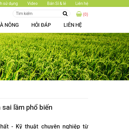
h sử dụng
Video
Bán Sỉ & lẻ
Liên hệ
(0)
HÀ NÔNG
HỎI ĐÁP
LIÊN HỆ
 sai lầm phổ biến
hất - Kỹ thuật chuyên nghiệp từ