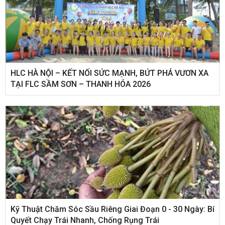
HLC HÀ NỘI – KẾT NỐI SỨC MẠNH, BỨT PHÁ VƯƠN XA
TẠI FLC SẦM SƠN – THANH HÓA 2026
Kỹ Thuật Chăm Sóc Sầu Riêng Giai Đoạn 0 - 30 Ngày: Bí
Quyết Chạy Trái Nhanh, Chống Rụng Trái