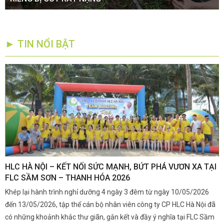
► TIN NỔI BẬT
,
HLC HÀ NỘI – KẾT NỐI SỨC MẠNH, BỨT PHÁ VƯƠN XA TẠI
K
FLC SẦM SƠN – THANH HÓA 2026
Q
Khép lại hành trình nghỉ dưỡng 4 ngày 3 đêm từ ngày 10/05/2026
G
và
đến 13/05/2026, tập thể cán bộ nhân viên công ty CP HLC Hà Nội đã
đ
i.
có những khoảnh khắc thư giãn, gắn kết và đầy ý nghĩa tại FLC Sầm
s