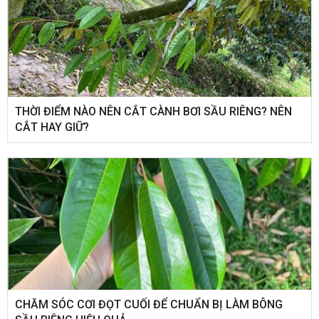
THỜI ĐIỂM NÀO NÊN CẮT CÀNH BƠI SẦU RIÊNG? NÊN
CẮT HAY GIỮ?
CHĂM SÓC CƠI ĐỌT CUỐI ĐỂ CHUẨN BỊ LÀM BÔNG