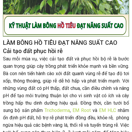
LÀM BÔNG HỒ TIÊU ĐẠT NĂNG SUẤT CAO
Cải tạo đất phục hồi rễ
Sau mỗi mùa vụ, việc cải tạo đất và phục hồi bộ rễ là bước
quan trọng giúp cây trồng phát triển khỏe mạnh và bền vững.
Bà con nên tiến hành cào xới đất quanh vùng rễ để tạo độ tơi
xốp, thông thoáng, giúp rễ dễ hô hấp và phát triển mạnh. Với
những vùng đất có pH thấp, đất chua, cần điều chỉnh và nâng
pH để tạo môi trường thuận lợi cho vi sinh vật có ích và cây
trồng hấp thu dinh dưỡng hiệu quả. Đồng thời, cần tưới bổ
sung bộ sản phẩm
Trichoderma
,
EM Root
và
EM HLC
nhằm
ổn định pH đất, hỗ trợ rễ phát triển đồng đều, khỏe rễ, phòng
ngừa hiệu quả các bệnh vàng lá, thối rễ và tuyến trùng rễ. Việc