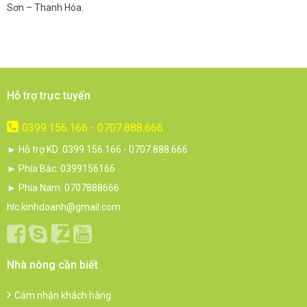
Sơn – Thanh Hóa.
c
Hỗ trợ trực tuyến
0399.156.166 - 0707.888.666
► Hỗ trợ KD: 0399.156.166 - 0707.888.666
► Phía Bắc: 0399156166
► Phía Nam: 0707888666
hlc.kinhdoanh@gmail.com
Nhà nông cần biết
Cảm nhận khách hàng