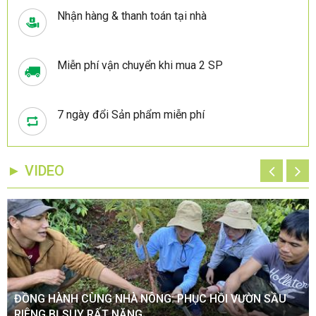
Nhận hàng & thanh toán tại nhà
Miễn phí vận chuyển khi mua 2 SP
7 ngày đổi Sản phẩm miễn phí
► VIDEO
ĐỒNG HÀNH CÙNG NHÀ NÔNG: PHỤC HỒI VƯỜN SẦU
RIÊNG BỊ SUY RẤT NẶNG