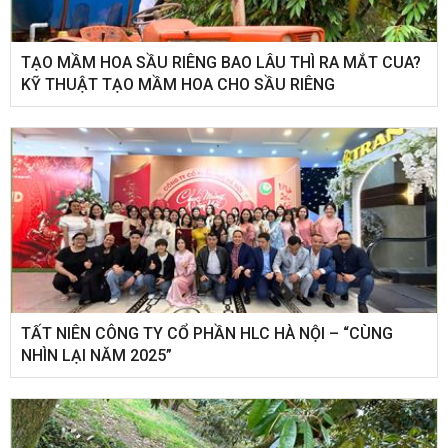
TẠO MẦM HOA SẦU RIÊNG BAO LÂU THÌ RA MẮT CUA?
KỸ THUẬT TẠO MẦM HOA CHO SẦU RIÊNG
​TẤT NIÊN CÔNG TY CỔ PHẦN HLC HÀ NỘI – “CÙNG
NHÌN LẠI NĂM 2025”