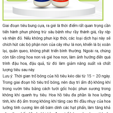
Giai đoạn tiêu bung cựa, ra gié là thời điểm rất quan trọng cần
tiến hành phun phòng trừ sâu bệnh như rầy thánh giá, rầy rệp
và nhện đỏ. Nếu không phun kịp thời, các loại dịch hại này sẽ
chích hút các bộ phận non của cây như lá non, khiến lá bị xoăn
lại, quăn queo, không phát triển bình thường. Ngoài ra, chúng
còn tấn công hoa non và gié hoa non, làm ảnh hưởng đến quá
trình đậu hoa, đậu quả, từ đó làm giảm năng suất và chất
lượng tiêu sau này.
Lưu ý: Thời gian trổ bông của hồ tiêu kéo dài từ 15 – 20 ngày.
Trong giai đoạn hồ tiêu trổ bông, nên duy trì ẩm độ không khí
trong vườn tiêu bằng cách tưới gốc hoặc phun sương trong
không khí quanh trụ tiêu. Hoa hồ tiêu đa phần là hoa lưỡng
tính, khi độ ẩm trong không khí tăng cao thì đầu nhụy của hoa
lưỡng tính cương lên dễ bám dính các hạt phấn, làm tăng khả