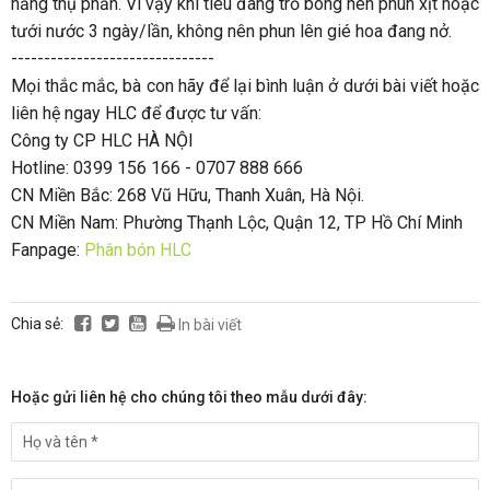
năng thụ phấn. Vì vậy khi tiêu đang trổ bông nên phun xịt hoặc
tưới nước 3 ngày/lần, không nên phun lên gié hoa đang nở.
-------------------------------
Mọi thắc mắc, bà con hãy để lại bình luận ở dưới bài viết hoặc
liên hệ ngay HLC để được tư vấn:
Công ty CP HLC HÀ NỘI
Hotline: 0399 156 166 - 0707 888 666
CN Miền Bắc: 268 Vũ Hữu, Thanh Xuân, Hà Nội.
CN Miền Nam: Phường Thạnh Lộc, Quận 12, TP Hồ Chí Minh
Fanpage:
Phân bón HLC
Chia sẻ:
In bài viết
Hoặc gửi liên hệ cho chúng tôi theo mẫu dưới đây: