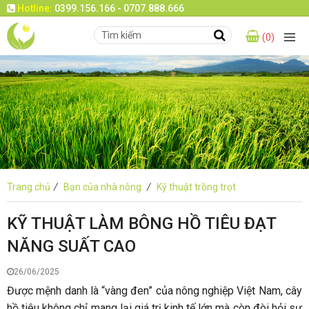
Hotline:
0399.156.166 - 0707.888.666
(0)
Trang chủ
/
Bạn của nhà nông
/
Kỹ thuật trồng trọt
KỸ THUẬT LÀM BÔNG HỒ TIÊU ĐẠT
NĂNG SUẤT CAO
26/06/2025
Được mệnh danh là “vàng đen” của nông nghiệp Việt Nam, cây
hồ tiêu không chỉ mang lại giá trị kinh tế lớn mà còn đòi hỏi sự