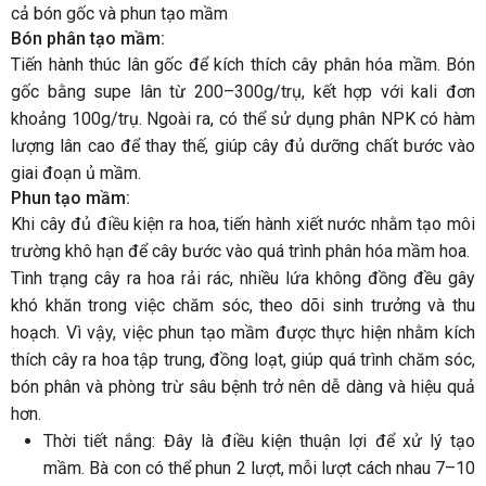
cả bón gốc và phun tạo mầm
Bón phân tạo mầm:
Tiến hành thúc lân gốc để kích thích cây phân hóa mầm. Bón
gốc bằng supe lân từ 200–300g/trụ, kết hợp với kali đơn
khoảng 100g/trụ. Ngoài ra, có thể sử dụng phân NPK có hàm
lượng lân cao để thay thế, giúp cây đủ dưỡng chất bước vào
giai đoạn ủ mầm.
Phun tạo mầm:
Khi cây đủ điều kiện ra hoa, tiến hành xiết nước nhằm tạo môi
trường khô hạn để cây bước vào quá trình phân hóa mầm hoa.
Tình trạng cây ra hoa rải rác, nhiều lứa không đồng đều gây
khó khăn trong việc chăm sóc, theo dõi sinh trưởng và thu
hoạch. Vì vậy, việc phun tạo mầm được thực hiện nhằm kích
thích cây ra hoa tập trung, đồng loạt, giúp quá trình chăm sóc,
bón phân và phòng trừ sâu bệnh trở nên dễ dàng và hiệu quả
hơn.
Thời tiết nắng: Đây là điều kiện thuận lợi để xử lý tạo
mầm. Bà con có thể phun 2 lượt, mỗi lượt cách nhau 7–10