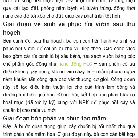
tưới bổ sung nên thực hiện 2–3 lượt mỗi năm để tăng hiệu
quả cải tạo đất, phòng nấm bệnh và tuyến trùng, đồng thời
nâng cao độ tơi xốp cho đất, giúp cây phát triển tốt hơn.
Giai đoạn vệ sinh và phục hồi vườn sau thu
hoạch
Bên cạnh đó, sau thu hoạch, bà con cần tiến hành vệ sinh và
phục hồi vườn để chuẩn bị cho vụ tiếp theo. Các công việc
bao gồm cắt tỉa cành lá bị sâu bệnh, rửa sạch vườn bằng các
chế phẩm gốc đồng như
nano đồng HLC
– sản phẩm có ưu
điểm không gây nóng, không làm cháy lá – nhằm phòng ngừa
nấm khuẩn tấn công qua các vết thương cơ giới. Công đoạn
này sẽ tạo điều kiện thuận lợi cho quá trình làm bông và
dưỡng trái hiệu quả hơn. Đồng thời, kết hợp bón phân hữu cơ
hoai mục (đã xử lý kỹ) cùng với NPK để phục hồi cây và
chuẩn bị cho mùa vụ mới.
Giai đoạn bón phân và phun tạo mầm
Đây là bước quan trọng giúp cây chuẩn bị tốt nhất cho quá
trình phân hóa mầm hoa. Ở giai đoạn này, bà con cần kết hợp