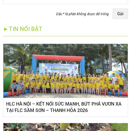
Gửi
Dấu * là phần không được để trống
►TIN NỔI BẬT
HLC HÀ NỘI – KẾT NỐI SỨC MẠNH, BỨT PHÁ VƯƠN XA
TẠI FLC SẦM SƠN – THANH HÓA 2026