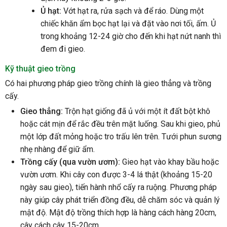
Ủ hạt:
Vớt hạt ra, rửa sạch và để ráo. Dùng một
chiếc khăn ẩm bọc hạt lại và đặt vào nơi tối, ấm. Ủ
trong khoảng 12-24 giờ cho đến khi hạt nứt nanh thì
đem đi gieo.
Kỹ thuật gieo trồng
Có hai phương pháp gieo trồng chính là gieo thẳng và trồng
cấy.
Gieo thẳng:
Trộn hạt giống đã ủ với một ít đất bột khô
hoặc cát mịn để rắc đều trên mặt luống. Sau khi gieo, phủ
một lớp đất mỏng hoặc tro trấu lên trên. Tưới phun sương
nhẹ nhàng để giữ ẩm.
Trồng cấy (qua vườn ươm):
Gieo hạt vào khay bầu hoặc
vườn ươm. Khi cây con được 3-4 lá thật (khoảng 15-20
ngày sau gieo), tiến hành nhổ cấy ra ruộng. Phương pháp
này giúp cây phát triển đồng đều, dễ chăm sóc và quản lý
mật độ. Mật độ trồng thích hợp là hàng cách hàng 20cm,
cây cách cây 15-20cm.