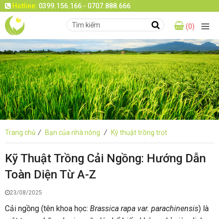
Hotline:
0399.156.166 - 0707.888.666
(0)
Trang chủ
/
Bạn của nhà nông
/
Kỹ thuật trồng trọt
Kỹ Thuật Trồng Cải Ngồng: Hướng Dẫn
Toàn Diện Từ A-Z
23/08/2025
Cải ngồng (tên khoa học:
Brassica rapa var. parachinensis
) là