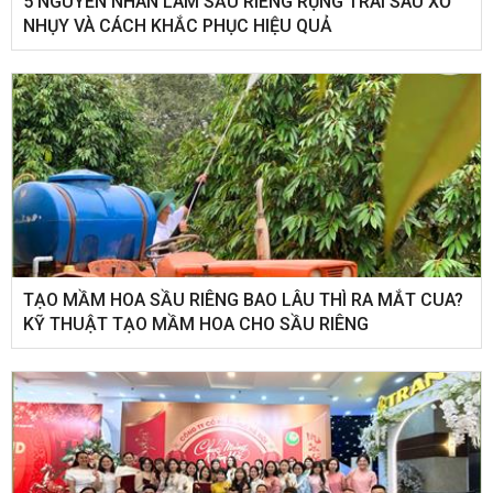
5 NGUYÊN NHÂN LÀM SẦU RIÊNG RỤNG TRÁI SAU XỔ
NHỤY VÀ CÁCH KHẮC PHỤC HIỆU QUẢ
TẠO MẦM HOA SẦU RIÊNG BAO LÂU THÌ RA MẮT CUA?
KỸ THUẬT TẠO MẦM HOA CHO SẦU RIÊNG