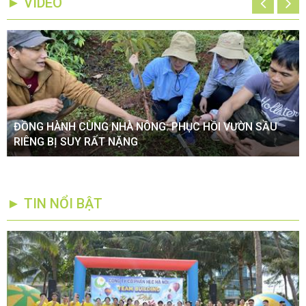
► VIDEO
ĐỒNG HÀNH CÙNG NHÀ NÔNG: PHỤC HỒI VƯỜN SẦU
RIÊNG BỊ SUY RẤT NẶNG
► TIN NỔI BẬT