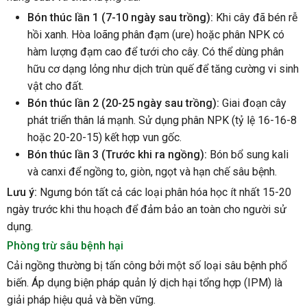
Bón thúc lần 1 (7-10 ngày sau trồng):
Khi cây đã bén rễ
hồi xanh. Hòa loãng phân đạm (ure) hoặc phân NPK có
hàm lượng đạm cao để tưới cho cây. Có thể dùng phân
hữu cơ dạng lỏng như dịch trùn quế để tăng cường vi sinh
vật cho đất.
Bón thúc lần 2 (20-25 ngày sau trồng):
Giai đoạn cây
phát triển thân lá mạnh. Sử dụng phân NPK (tỷ lệ 16-16-8
hoặc 20-20-15) kết hợp vun gốc.
Bón thúc lần 3 (Trước khi ra ngồng):
Bón bổ sung kali
và canxi để ngồng to, giòn, ngọt và hạn chế sâu bệnh.
Lưu ý:
Ngưng bón tất cả các loại phân hóa học ít nhất 15-20
ngày trước khi thu hoạch để đảm bảo an toàn cho người sử
dụng.
Phòng trừ sâu bệnh hại
Cải ngồng thường bị tấn công bởi một số loại sâu bệnh phổ
biến. Áp dụng biện pháp quản lý dịch hại tổng hợp (IPM) là
giải pháp hiệu quả và bền vững.