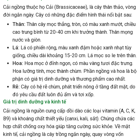
Cải ngồng thuộc họ Cải (Brassicaceae), là cây thân thảo, vòng
đời ngắn ngày. Cây có những đặc điểm hình thái nổi bật sau:
Thân:
Thân cây mọc thẳng, tròn, có màu xanh mướt, chiều
cao trung bình từ 20-40 cm khi trưởng thành. Thân mọng
nước và giòn.
Lá:
Lá có phiến rộng, màu xanh đậm hoặc xanh nhạt tùy
giống, chiều dài khoảng 15-20 cm. Lá mọc so le trên thân.
Hoa:
Hoa mọc ở đỉnh ngọn, có màu vàng tươi đặc trưng.
Hoa lưỡng tính, mọc thành chùm. Phần ngồng và hoa là bộ
phận có giá trị dinh dưỡng và thương phẩm cao nhất.
Rễ:
Cây có hệ rễ chùm, phát triển nông ở tầng đất mặt, do
đó yêu cầu đất luôn đủ ẩm và tơi xốp.
Giá trị dinh dưỡng và kinh tế
Cải ngồng là nguồn cung cấp dồi dào các loại vitamin (A, C, K,
B9) và khoáng chất thiết yếu (canxi, kali, sắt). Chúng chứa các
hợp chất chống oxy hóa giúp tăng cường sức khỏe. Về mặt
kinh tế, cải ngồng là cây trồng ngắn ngày, quay vòng vốn