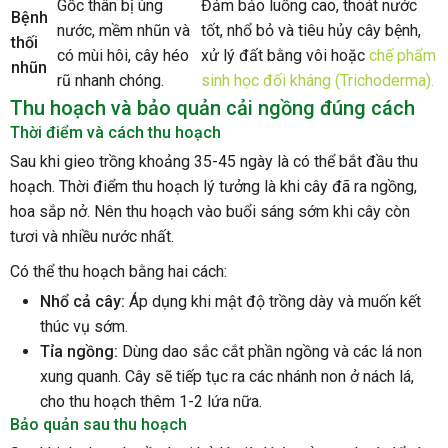
Gốc thân bị úng
Đảm bảo luống cao, thoát nước
Bệnh
nước, mềm nhũn và
tốt, nhổ bỏ và tiêu hủy cây bệnh,
thối
có mùi hôi, cây héo
xử lý đất bằng vôi hoặc
chế phẩm
nhũn
rũ nhanh chóng.
sinh học đối kháng (Trichoderma).
Thu hoạch và bảo quản cải ngồng đúng cách
Thời điểm và cách thu hoạch
Sau khi gieo trồng khoảng 35-45 ngày là có thể bắt đầu thu
hoạch. Thời điểm thu hoạch lý tưởng là khi cây đã ra ngồng,
hoa sắp nở. Nên thu hoạch vào buổi sáng sớm khi cây còn
tươi và nhiều nước nhất.
Có thể thu hoạch bằng hai cách:
Nhổ cả cây:
Áp dụng khi mật độ trồng dày và muốn kết
thúc vụ sớm.
Tỉa ngồng:
Dùng dao sắc cắt phần ngồng và các lá non
xung quanh. Cây sẽ tiếp tục ra các nhánh non ở nách lá,
cho thu hoạch thêm 1-2 lứa nữa.
Bảo quản sau thu hoạch