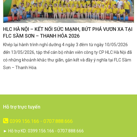
,
HLC HÀ NỘI – KẾT NỐI SỨC MẠNH, BỨT PHÁ VƯƠN XA TẠI
K
FLC SẦM SƠN – THANH HÓA 2026
Q
Khép lại hành trình nghỉ dưỡng 4 ngày 3 đêm từ ngày 10/05/2026
G
và
đến 13/05/2026, tập thể cán bộ nhân viên công ty CP HLC Hà Nội đã
đ
i.
có những khoảnh khắc thư giãn, gắn kết và đầy ý nghĩa tại FLC Sầm
s
Sơn – Thanh Hóa.
c
Hỗ trợ trực tuyến
0399.156.166 - 0707.888.666
► Hỗ trợ KD: 0399.156.166 - 0707.888.666