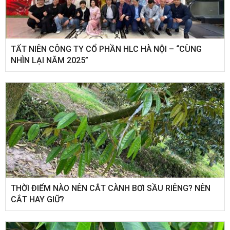
​TẤT NIÊN CÔNG TY CỔ PHẦN HLC HÀ NỘI – “CÙNG
NHÌN LẠI NĂM 2025”
THỜI ĐIỂM NÀO NÊN CẮT CÀNH BƠI SẦU RIÊNG? NÊN
CẮT HAY GIỮ?