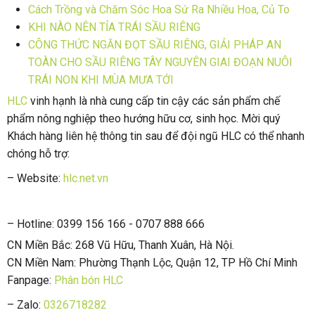
Cách Trồng và Chăm Sóc Hoa Sứ Ra Nhiều Hoa, Củ To
KHI NÀO NÊN TỈA TRÁI SẦU RIÊNG
CÔNG THỨC NGĂN ĐỌT SẦU RIÊNG, GIẢI PHÁP AN
TOÀN CHO SẦU RIÊNG TÂY NGUYÊN GIAI ĐOẠN NUÔI
TRÁI NON KHI MÙA MƯA TỚI
HLC
vinh hạnh là nhà cung cấp tin cậy các sản phẩm chế
phẩm nông nghiệp theo hướng hữu cơ, sinh học. Mời quý
Khách hàng liên hệ thông tin sau để đội ngũ HLC có thể nhanh
chóng hỗ trợ:
– Website:
hlc.net.vn
– Hotline: 0399 156 166 - 0707 888 666
CN Miền Bắc: 268 Vũ Hữu, Thanh Xuân, Hà Nội.
CN Miền Nam: Phường Thạnh Lộc, Quận 12, TP Hồ Chí Minh
Fanpage:
Phân bón HLC
– Zalo:
0326718282