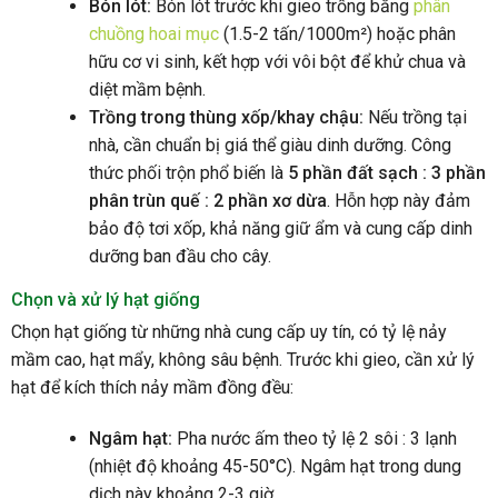
Bón lót:
Bón lót trước khi gieo trồng bằng
phân
chuồng hoai mục
(1.5-2 tấn/1000m²) hoặc phân
hữu cơ vi sinh, kết hợp với vôi bột để khử chua và
diệt mầm bệnh.
Trồng trong thùng xốp/khay chậu:
Nếu trồng tại
nhà, cần chuẩn bị giá thể giàu dinh dưỡng. Công
thức phối trộn phổ biến là
5 phần đất sạch : 3 phần
phân trùn quế : 2 phần xơ dừa
. Hỗn hợp này đảm
bảo độ tơi xốp, khả năng giữ ẩm và cung cấp dinh
dưỡng ban đầu cho cây.
Chọn và xử lý hạt giống
Chọn hạt giống từ những nhà cung cấp uy tín, có tỷ lệ nảy
mầm cao, hạt mẩy, không sâu bệnh. Trước khi gieo, cần xử lý
hạt để kích thích nảy mầm đồng đều:
Ngâm hạt:
Pha nước ấm theo tỷ lệ 2 sôi : 3 lạnh
(nhiệt độ khoảng 45-50°C). Ngâm hạt trong dung
dịch này khoảng 2-3 giờ.