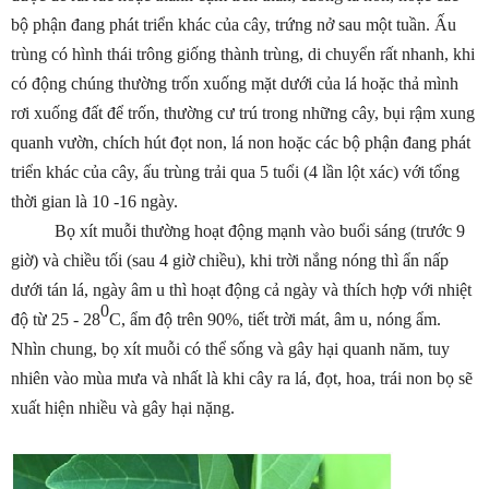
bộ phận đang phát triển khác của cây, trứng nở sau một tuần. Ấu
trùng có hình thái trông giống thành trùng, di chuyển rất nhanh, khi
có động chúng thường trốn xuống mặt dưới của lá hoặc thả mình
rơi xuống đất để trốn, thường cư trú trong những cây, bụi rậm xung
quanh vườn, chích hút đọt non, lá non hoặc các bộ phận đang phát
triển khác của cây, ấu trùng trải qua 5 tuổi (4 lần lột xác) với tổng
thời gian là 10 -16 ngày.
Bọ xít muỗi thường hoạt động mạnh vào buổi sáng (trước 9
giờ) và chiều tối (sau 4 giờ chiều), khi trời nắng nóng thì ẩn nấp
dưới tán lá, ngày âm u thì hoạt động cả ngày và thích hợp với nhiệt
0
độ từ 25 - 28
C, ẩm độ trên 90%, tiết trời mát, âm u, nóng ẩm.
Nhìn chung, bọ xít muỗi có thể sống và gây hại quanh năm, tuy
nhiên vào mùa mưa và nhất là khi cây ra lá, đọt, hoa, trái non bọ sẽ
xuất hiện nhiều và gây hại nặng.