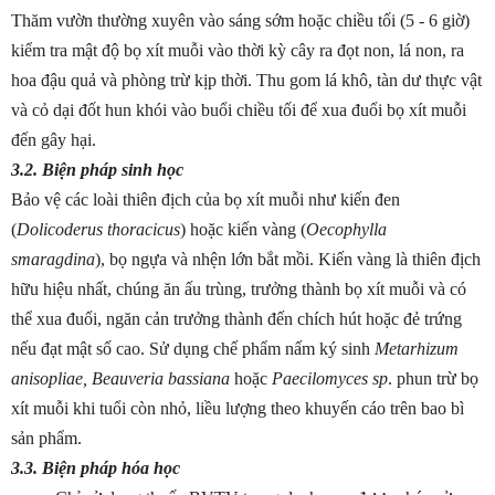
Thăm vườn thường xuyên vào sáng sớm hoặc chiều tối (5 - 6 giờ)
kiểm tra mật độ bọ xít muỗi vào thời kỳ cây ra đọt non, lá non, ra
hoa đậu quả và phòng trừ kịp thời. Thu gom lá khô, tàn dư thực vật
và cỏ dại đốt hun khói vào buổi chiều tối để xua đuổi bọ xít muỗi
đến gây hại.
3.2. Biện pháp sinh học
Bảo vệ các loài thiên địch của bọ xít muỗi như kiến đen
(
Dolicoderus thoracicus
) hoặc kiến vàng (
Oecophylla
smaragdina
), bọ ngựa và nhện lớn bắt mồi. Kiến vàng là thiên địch
hữu hiệu nhất, chúng ăn ấu trùng, trưởng thành bọ xít muỗi và có
thể xua đuổi, ngăn cản trưởng thành đến chích hút hoặc đẻ trứng
nếu đạt mật số cao. Sử dụng chế phẩm nấm ký sinh
Metarhizum
anisopliae, Beauveria bassiana
hoặc
Paecilomyces sp
. phun trừ bọ
xít muỗi khi tuổi còn nhỏ, liều lượng theo khuyến cáo trên bao bì
sản phẩm.
3.3. Biện pháp hóa học