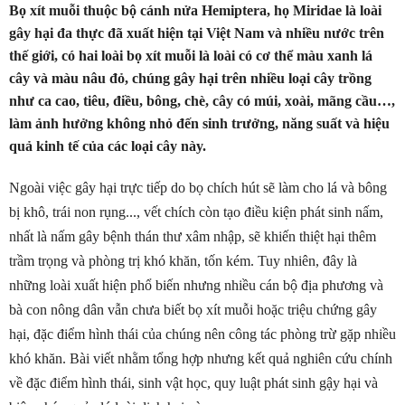
Bọ xít muỗi thuộc bộ cánh nửa Hemiptera, họ Miridae là loài
gây hại đa thực đã xuất hiện tại Việt Nam và nhiều nước trên
thế giới, có hai loài bọ xít muỗi là loài có cơ thể màu xanh lá
cây và màu nâu đỏ, chúng gây hại trên nhiều loại cây trồng
như ca cao, tiêu, điều, bông, chè, cây có múi, xoài, mãng cầu…,
làm ảnh hưởng không nhỏ đến sinh trưởng, năng suất và hiệu
quả kinh tế của các loại cây này.
Ngoài việc gây hại trực tiếp do bọ chích hút sẽ làm cho lá và bông
bị khô, trái non rụng..., vết chích còn tạo điều kiện phát sinh nấm,
nhất là nấm gây bệnh thán thư xâm nhập, sẽ khiến thiệt hại thêm
trầm trọng và phòng trị khó khăn, tốn kém. Tuy nhiên, đây là
những loài xuất hiện phổ biến nhưng nhiều cán bộ địa phương và
bà con nông dân vẫn chưa biết bọ xít muỗi hoặc triệu chứng gây
hại, đặc điểm hình thái của chúng nên công tác phòng trừ gặp nhiều
khó khăn. Bài viết nhằm tổng hợp nhưng kết quả nghiên cứu chính
về đặc điểm hình thái, sinh vật học, quy luật phát sinh gậy hại và