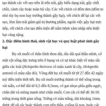
tạo thành các vết sẹo trên lá trên trái, gây biến dạng trái, gây chết
chồi, cành cây hoặc toàn bộ cây. Các vết chích có đốm đen (đốm to
nhỏ tùy bọ non hay trưởng thành gây hại), vết chích để lại các vết
sẹo, lõm làm trái giảm giá trị thương phẩm, ngoài việc gây hại trực
tiếp, vết chích còn tạo điều kiện để nấm bệnh xâm nhập nên thiệt
hại càng nặng.
2. Đặc điểm hình thái, sinh vật học và quy luật phát sinh gây
hại
Bọ xít muỗi có thân hình thon dài, râu dài quá thân mình, có
một cột sống đặc trưng trên ổ bụng và có sự khác biệt về màu sắc
giữa các loài (
Helopeltis theivora
có màu xanh lá cây,
Helopeltis
antonii
có màu nâu đỏ). Vòng đời bọ xít muỗi từ từ 27 đến 42 ngày
tuỳ điều kiện thời tiết. Bọ xít muỗi trưởng thành có thể sống trong
vài tuần, cơ thể dài từ 6,5 đến 8,5mm, có gai nhọn phía giữa ngực,
chân dài và mỏng manh như chân muỗi. Con cái có thể đẻ 30-50
trứng trong thời gian sống. Trứng có màu trắng, dài khoảng 1mm,
được đẻ rải rác hoặc thành cụm trên thân, cuống lá non, hoặc các