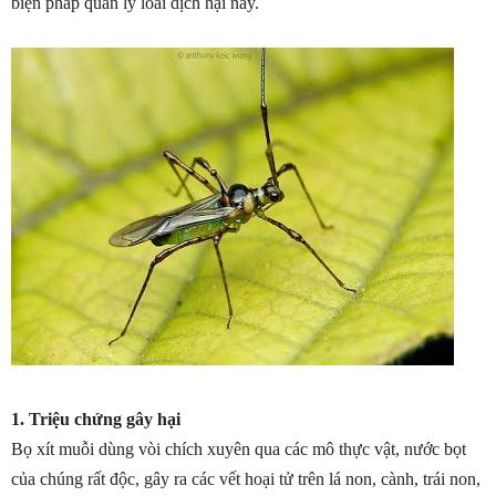
biện pháp quản lý loài dịch hại này.
1. Triệu chứng gây hại
Bọ xít muỗi dùng vòi chích xuyên qua các mô thực vật, nước bọt
của chúng rất độc, gây ra các vết hoại tử trên lá non, cành, trái non,