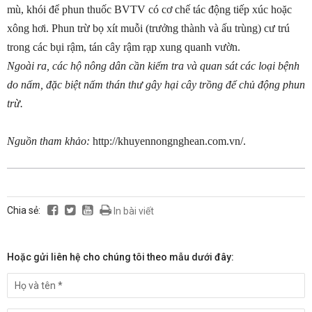
mù, khói để phun thuốc BVTV có cơ chế tác động tiếp xúc hoặc
xông hơi. Phun trừ bọ xít muỗi (trưởng thành và ấu trùng) cư trú
trong các bụi rậm, tán cây rậm rạp xung quanh vườn.
Ngoài ra, các hộ nông dân cần kiểm tra và quan sát các loại bệnh
do nấm, đặc biệt nấm thán thư gây hại cây trồng để chủ động phun
trừ.
Nguồn tham khảo:
http://khuyennongnghean.com.vn/.
Chia sẻ:
In bài viết
Hoặc gửi liên hệ cho chúng tôi theo mẫu dưới đây: