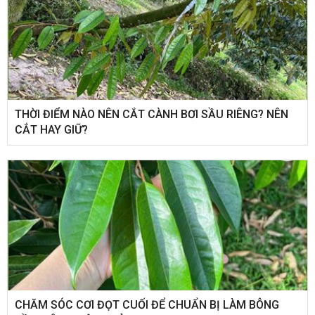
THỜI ĐIỂM NÀO NÊN CẮT CÀNH BƠI SẦU RIÊNG? NÊN
CẮT HAY GIỮ?
CHĂM SÓC CƠI ĐỌT CUỐI ĐỂ CHUẨN BỊ LÀM BÔNG