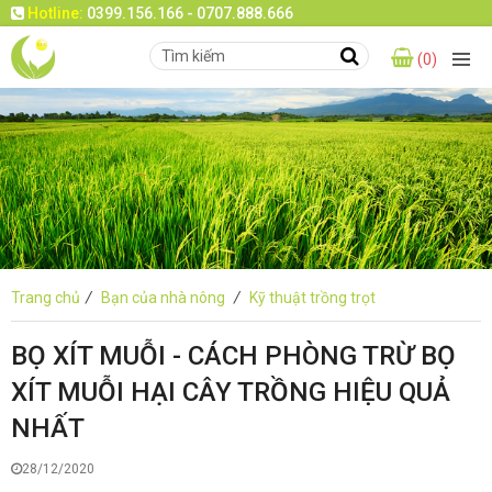
Hotline:
0399.156.166 - 0707.888.666
(0)
Trang chủ
/
Bạn của nhà nông
/
Kỹ thuật trồng trọt
BỌ XÍT MUỖI - CÁCH PHÒNG TRỪ BỌ
XÍT MUỖI HẠI CÂY TRỒNG HIỆU QUẢ
NHẤT
28/12/2020