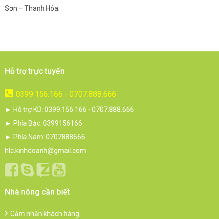
Sơn – Thanh Hóa.
c
Hỗ trợ trực tuyến
0399.156.166 - 0707.888.666
► Hỗ trợ KD: 0399.156.166 - 0707.888.666
► Phía Bắc: 0399156166
► Phía Nam: 0707888666
hlc.kinhdoanh@gmail.com
Nhà nông cần biết
Cảm nhận khách hàng