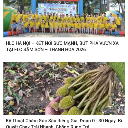
HLC HÀ NỘI – KẾT NỐI SỨC MẠNH, BỨT PHÁ VƯƠN XA
TẠI FLC SẦM SƠN – THANH HÓA 2026
Kỹ Thuật Chăm Sóc Sầu Riêng Giai Đoạn 0 - 30 Ngày: Bí
Quyết Chạy Trái Nhanh, Chống Rụng Trái