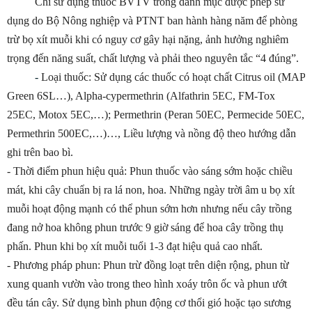
Chỉ sử dụng thuốc BVTV trong danh mục được phép sử
dụng do Bộ Nông nghiệp và PTNT ban hành hàng năm để phòng
trừ bọ xít muỗi khi có nguy cơ gây hại nặng, ảnh hưởng nghiêm
trọng đến năng suất, chất lượng và phải theo nguyên tắc “4 đúng”.
-
Loại thuốc: Sử dụng các thuốc có hoạt chất Citrus oil (MAP
Green 6SL…), Alpha-cypermethrin (Alfathrin 5EC, FM-Tox
25EC, Motox 5EC,…); Permethrin (Peran 50EC, Permecide 50EC,
Permethrin 500EC,
…)…, Liều lượng và nồng độ theo hướng dẫn
ghi trên bao bì.
- Thời điểm phun hiệu quả: Phun thuốc vào sáng sớm hoặc chiều
mát, khi cây chuẩn bị ra lá non, hoa. Những ngày trời âm u bọ xít
muỗi hoạt động mạnh có thể phun sớm hơn nhưng nếu cây trồng
đang nở hoa không phun trước 9 giờ sáng để hoa cây trồng thụ
phấn. Phun khi bọ xít muỗi tuổi 1-3 đạt hiệu quả cao nhất.
- Phương pháp phun: Phun trừ đồng loạt trên diện rộng, phun từ
xung quanh vườn vào trong theo hình xoáy trôn ốc và phun ướt
đều tán cây. Sử dụng bình phun động cơ thổi gió hoặc tạo sương