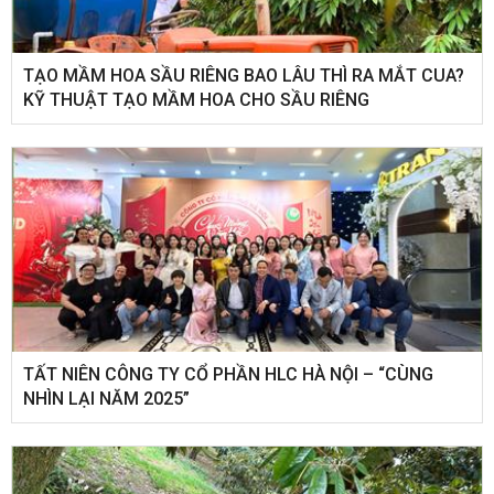
TẠO MẦM HOA SẦU RIÊNG BAO LÂU THÌ RA MẮT CUA?
KỸ THUẬT TẠO MẦM HOA CHO SẦU RIÊNG
​TẤT NIÊN CÔNG TY CỔ PHẦN HLC HÀ NỘI – “CÙNG
NHÌN LẠI NĂM 2025”