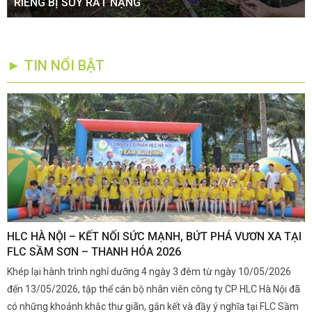
RIÊNG BỊ SUY RẤT NẶNG
► TIN NỔI BẬT
,
HLC HÀ NỘI – KẾT NỐI SỨC MẠNH, BỨT PHÁ VƯƠN XA TẠI
K
FLC SẦM SƠN – THANH HÓA 2026
Q
Khép lại hành trình nghỉ dưỡng 4 ngày 3 đêm từ ngày 10/05/2026
G
và
đến 13/05/2026, tập thể cán bộ nhân viên công ty CP HLC Hà Nội đã
đ
i.
có những khoảnh khắc thư giãn, gắn kết và đầy ý nghĩa tại FLC Sầm
s