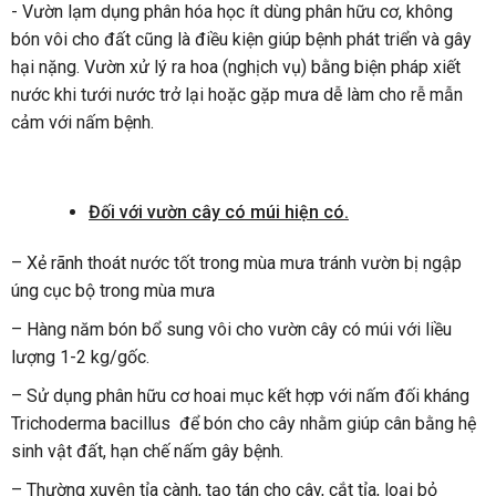
- Vườn lạm dụng phân hóa học ít dùng phân hữu cơ, không
bón vôi cho đất cũng là điều kiện giúp bệnh phát triển và gây
hại nặng. Vườn xử lý ra hoa (nghịch vụ) bằng biện pháp xiết
nước khi tưới nước trở lại hoặc gặp mưa dễ làm cho rễ mẫn
cảm với nấm bệnh.
Đối với vườn cây có múi hiện có.
– Xẻ rãnh thoát nước tốt trong mùa mưa tránh vườn bị ngập
úng cục bộ trong mùa mưa
– Hàng năm bón bổ sung vôi cho vườn cây có múi với liều
lượng 1-2 kg/gốc.
– Sử dụng phân hữu cơ hoai mục kết hợp với nấm đối kháng
Trichoderma bacillus để bón cho cây nhằm giúp cân bằng hệ
sinh vật đất, hạn chế nấm gây bệnh.
– Thường xuyên tỉa cành, tạo tán cho cây, cắt tỉa, loại bỏ