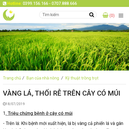
Hotline:
0399.156.166 - 0707.888.666
(0)
Trang chủ
/
Bạn của nhà nông
/
Kỹ thuật trồng trọt
VÀNG LÁ, THỐI RỄ TRÊN CÂY CÓ MÚI
18/07/2019
1
. Triệu chứng bệnh ở cây có múi
- Trên lá: Khi bệnh mới xuất hiện, lá bị vàng cả phiến lá và gân