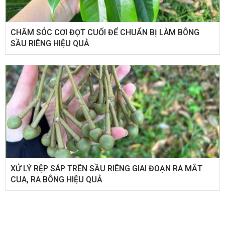
CHĂM SÓC CƠI ĐỌT CUỐI ĐỂ CHUẨN BỊ LÀM BÔNG
SẦU RIÊNG HIỆU QUẢ
XỬ LÝ RỆP SÁP TRÊN SẦU RIÊNG GIAI ĐOẠN RA MẮT
CUA, RA BÔNG HIỆU QUẢ