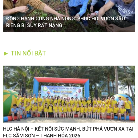
ĐỒNG HÀNH CÙNG NHÀ NÔNG: PHỤC HỒI VƯỜN SẦU
RIÊNG BỊ SUY RẤT NẶNG
► TIN NỔI BẬT
,
HLC HÀ NỘI – KẾT NỐI SỨC MẠNH, BỨT PHÁ VƯƠN XA TẠI
K
FLC SẦM SƠN – THANH HÓA 2026
Q