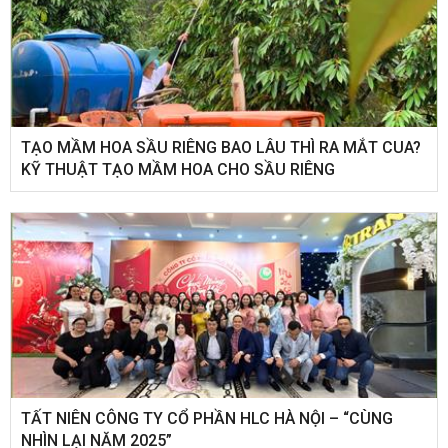
TẠO MẦM HOA SẦU RIÊNG BAO LÂU THÌ RA MẮT CUA?
KỸ THUẬT TẠO MẦM HOA CHO SẦU RIÊNG
​TẤT NIÊN CÔNG TY CỔ PHẦN HLC HÀ NỘI – “CÙNG
NHÌN LẠI NĂM 2025”