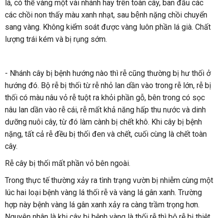
lá, có thể vàng một vài nhánh hay trên toàn cây, ban đầu các
các chồi non thấy màu xanh nhạt, sau bệnh nặng chồi chuyển
sang vàng. Không kiểm soát được vàng luôn phần lá già. Chất
lượng trái kém và bị rụng sớm.
- Nhánh cây bị bệnh hướng nào thì rễ cũng thường bị hư thối ở
hướng đó. Bộ rễ bị thối từ rễ nhỏ lan dần vào trong rễ lớn, rễ bị
thối có màu nâu vỏ rễ tuột ra khỏi phần gỗ, bên trong có sọc
nâu lan dần vào rễ cái, rễ mất khả năng hấp thu nước và dinh
dưỡng nuôi cây, từ đó làm cành bị chết khô. Khi cây bị bệnh
nặng, tất cả rễ đều bị thối đen và chết, cuối cùng là chết toàn
cây.
Rễ cây bị thối mất phần vỏ bên ngoài.
Trong thực tế thường xảy ra tình trạng vườn bị nhiễm cùng một
lúc hai loại bệnh vàng lá thối rễ và vàng lá gân xanh. Trường
hợp này bệnh vàng lá gân xanh xảy ra càng trầm trọng hơn.
Nguyên nhân là khi cây bị bệnh vàng là thối rễ thì bộ rễ bị thiệt