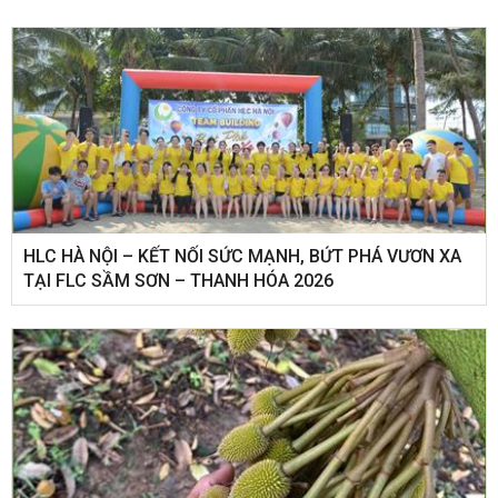
HLC HÀ NỘI – KẾT NỐI SỨC MẠNH, BỨT PHÁ VƯƠN XA
TẠI FLC SẦM SƠN – THANH HÓA 2026