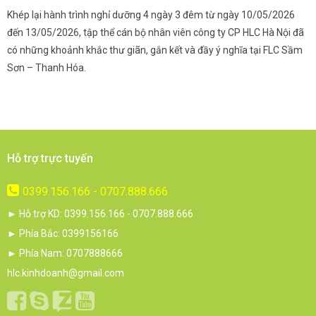
Khép lại hành trình nghỉ dưỡng 4 ngày 3 đêm từ ngày 10/05/2026
G
và
đến 13/05/2026, tập thể cán bộ nhân viên công ty CP HLC Hà Nội đã
đ
i.
có những khoảnh khắc thư giãn, gắn kết và đầy ý nghĩa tại FLC Sầm
s
Sơn – Thanh Hóa.
c
Hỗ trợ trực tuyến
0399.156.166 - 0707.888.666
► Hỗ trợ KD: 0399.156.166 - 0707.888.666
► Phía Bắc: 0399156166
► Phía Nam: 0707888666
hlc.kinhdoanh@gmail.com