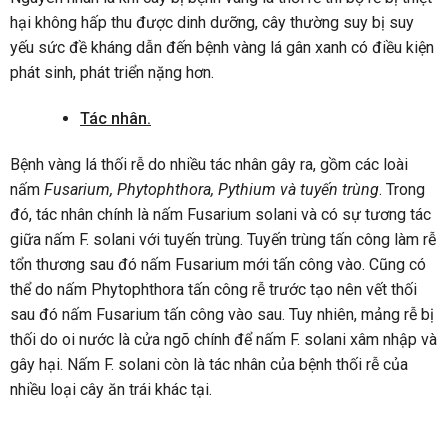
hại không hấp thu được dinh dưỡng, cây thường suy bị suy
yếu sức đề kháng dẫn đến bệnh vàng lá gân xanh có điều kiện
phát sinh, phát triển nặng hơn.
Tác nhân
.
Bệnh vàng lá thối rễ do nhiều tác nhân gây ra, gồm các loài
nấm
Fusarium, Phytophthora, Pythium v
à
tuy
ế
n tr
ù
ng
. Trong
đó, tác nhân chính là nấm Fusarium solani và có sự tương tác
giữa nấm F. solani với tuyến trùng. Tuyến trùng tấn công làm rễ
tổn thương sau đó nấm Fusarium mới tấn công vào. Cũng có
thể do nấm Phytophthora tấn công rễ trước tạo nên vết thối
sau đó nấm Fusarium tấn công vào sau. Tuy nhiên, mảng rễ bị
thối do oi nước là cửa ngõ chính để nấm F. solani xâm nhập và
gây hại. Nấm F. solani còn là tác nhân của bệnh thối rễ của
nhiều loại cây ăn trái khác tại.