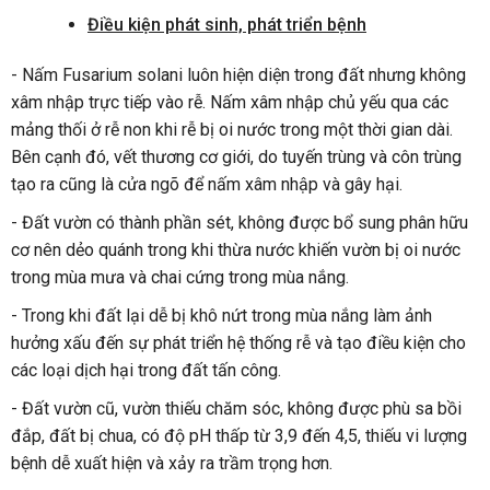
Đ
i
ề
u ki
ệ
n ph
á
t sinh, ph
á
t tri
ể
n b
ệ
nh
- Nấm Fusarium solani luôn hiện diện trong đất nhưng không
xâm nhập trực tiếp vào rễ. Nấm xâm nhập chủ yếu qua các
mảng thối ở rễ non khi rễ bị oi nước trong một thời gian dài.
Bên cạnh đó, vết thương cơ giới, do tuyến trùng và côn trùng
tạo ra cũng là cửa ngõ để nấm xâm nhập và gây hại.
- Đất vườn có thành phần sét, không được bổ sung phân hữu
cơ nên dẻo quánh trong khi thừa nước khiến vườn bị oi nước
trong mùa mưa và chai cứng trong mùa nắng.
- Trong khi đất lại dễ bị khô nứt trong mùa nắng làm ảnh
hưởng xấu đến sự phát triển hệ thống rễ và tạo điều kiện cho
các loại dịch hại trong đất tấn công.
- Đất vườn cũ, vườn thiếu chăm sóc, không được phù sa bồi
đắp, đất bị chua, có độ pH thấp từ 3,9 đến 4,5, thiếu vi lượng
bệnh dễ xuất hiện và xảy ra trầm trọng hơn.