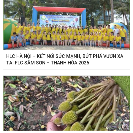
HLC HÀ NỘI – KẾT NỐI SỨC MẠNH, BỨT PHÁ VƯƠN XA
TẠI FLC SẦM SƠN – THANH HÓA 2026