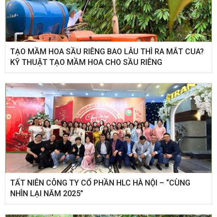
TẠO MẦM HOA SẦU RIÊNG BAO LÂU THÌ RA MẮT CUA?
KỸ THUẬT TẠO MẦM HOA CHO SẦU RIÊNG
​TẤT NIÊN CÔNG TY CỔ PHẦN HLC HÀ NỘI – “CÙNG
NHÌN LẠI NĂM 2025”