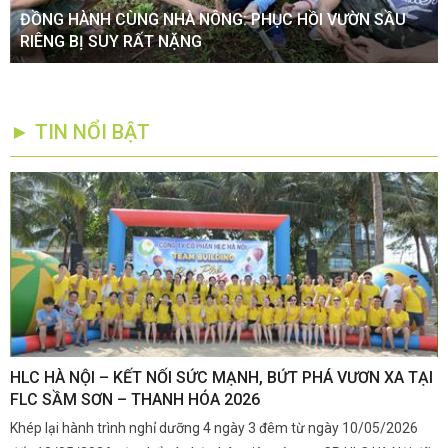
ĐỒNG HÀNH CÙNG NHÀ NÔNG: PHỤC HỒI VƯỜN SẦU
RIÊNG BỊ SUY RẤT NẶNG
► TIN NỔI BẬT
,
HLC HÀ NỘI – KẾT NỐI SỨC MẠNH, BỨT PHÁ VƯƠN XA TẠI
K
FLC SẦM SƠN – THANH HÓA 2026
Q
Khép lại hành trình nghỉ dưỡng 4 ngày 3 đêm từ ngày 10/05/2026
G