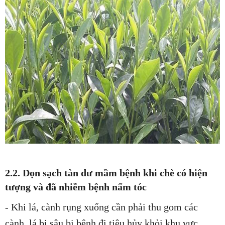
2.2. Dọn sạch tàn dư mầm bệnh khi chè có hiện
tượng và đã nhiễm bệnh nấm tóc
- Khi lá, cành rụng xuống cần phải thu gom các
cành, lá bị sâu bị bệnh đi tiêu hủy khỏi khu vực