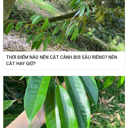
THỜI ĐIỂM NÀO NÊN CẮT CÀNH BƠI SẦU RIÊNG? NÊN
CẮT HAY GIỮ?