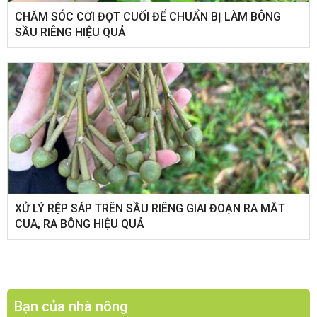
CHĂM SÓC CƠI ĐỌT CUỐI ĐỂ CHUẨN BỊ LÀM BÔNG
SẦU RIÊNG HIỆU QUẢ
XỬ LÝ RỆP SÁP TRÊN SẦU RIÊNG GIAI ĐOẠN RA MẮT
CUA, RA BÔNG HIỆU QUẢ
Bạn của nhà nông