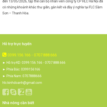
và
đến 13/05/2026, tập thể cán bộ nhân viên công ty CP HLC Hà Nội đã
đ
i.
có những khoảnh khắc thư giãn, gắn kết và đầy ý nghĩa tại FLC Sầm
s
Sơn – Thanh Hóa.
c
Hỗ trợ trực tuyến
0399.156.166 - 0707.888.666
► Hỗ trợ KD: 0399.156.166 - 0707.888.666
► Phía Bắc: 0399156166
► Phía Nam: 0707888666
hlc.kinhdoanh@gmail.com
Nhà nông cần biết