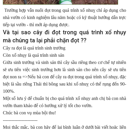
Trường hợp vẫn nuôi đọt trong quá trình xổ nhuỵ chỉ áp dụng cho
nhà vườn có kinh nghiệm lâu năm hoặc có kỹ thuật hướng dẫn trực
tiếp tại vườn - thì mới áp dụng được.
Và tại sao cây đi đọt trong quá trình xổ nhụy
mà chúng ta lại phải chặn đọt ??
Cây ra đọt là quá trình sinh trưởng
Còn xổ nhụy là quá trình sinh sản
Giữa sinh trưởng và sinh sản thì cây sầu riêng theo cơ chế tự nhiên
sẽ ưu tiên việc sinh trưởng hơn là sinh sản cho nên cây sẽ ưu tiên
đọt non ra =>Nếu bà con để cây ra đọt trong quá trình xổ nhụy, đặc
biệt là sầu riêng Thái thì bông sau khi xổ nhuỵ có thể rụng đến 90-
100%.
Một số lưu ý để chuẩn bị cho quá trình xổ nhụy anh chị bà con nhà
vườn tham khảo để có hướng xử lý tốt cho vườn.
Chúc bà con vụ mùa bội thu!
------------------------
Mọi thắc mắc, bà con hãy để lại bình luận ở dưới bài viết hoặc liên