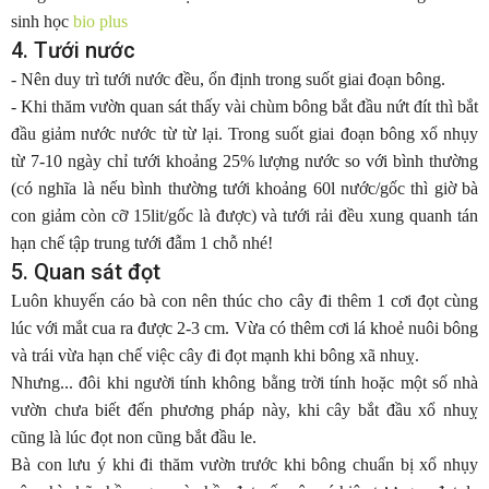
sinh học
bio plus
4. Tưới nước
- Nên duy trì tưới nước đều, ổn định trong suốt giai đoạn bông.
- Khi thăm vườn quan sát thấy vài chùm bông bắt đầu nứt đít thì bắt
đầu giảm nước nước từ từ lại. Trong suốt giai đoạn bông xổ nhụy
từ 7-10 ngày chỉ tưới khoảng 25% lượng nước so với bình thường
(có nghĩa là nếu bình thường tưới khoảng 60l nước/gốc thì giờ bà
con giảm còn cỡ 15lit/gốc là được) và tưới rải đều xung quanh tán
hạn chế tập trung tưới đẫm 1 chỗ nhé!
5. Quan sát đọt
Luôn khuyến cáo bà con nên thúc cho cây đi thêm 1 cơi đọt cùng
lúc với mắt cua ra được 2-3 cm. Vừa có thêm cơi lá khoẻ nuôi bông
và trái vừa hạn chế việc cây đi đọt mạnh khi bông xã nhuỵ.
Nhưng... đôi khi người tính không bằng trời tính hoặc một số nhà
vườn chưa biết đến phương pháp này, khi cây bắt đầu xổ nhuỵ
cũng là lúc đọt non cũng bắt đầu le.
Bà con lưu ý khi đi thăm vườn trước khi bông chuẩn bị xổ nhụy