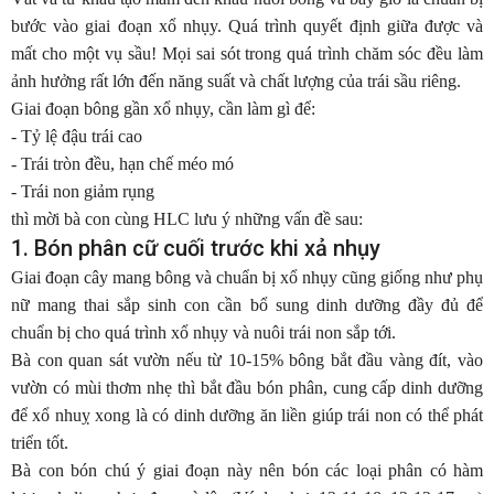
bước vào giai đoạn xổ nhụy. Quá trình quyết định giữa được và
mất cho một vụ sầu! Mọi sai sót trong quá trình chăm sóc đều làm
ảnh hưởng rất lớn đến năng suất và chất lượng của trái sầu riêng.
Giai đoạn bông gần xổ nhụy, cần làm gì để:
- Tỷ lệ đậu trái cao
- Trái tròn đều, hạn chế méo mó
- Trái non giảm rụng
thì mời bà con cùng HLC lưu ý những vấn đề sau:
1. Bón phân cữ cuối trước khi xả nhụy
Giai đoạn cây mang bông và chuẩn bị xổ nhụy cũng giống như phụ
nữ mang thai sắp sinh con cần bổ sung dinh dưỡng đầy đủ để
chuẩn bị cho quá trình xổ nhụy và nuôi trái non sắp tới.
Bà con quan sát vườn nếu từ 10-15% bông bắt đầu vàng đít, vào
vườn có mùi thơm nhẹ thì bắt đầu bón phân, cung cấp dinh dưỡng
để xổ nhuỵ xong là có dinh dưỡng ăn liền giúp trái non có thể phát
triển tốt.
Bà con bón chú ý giai đoạn này nên bón các loại phân có hàm