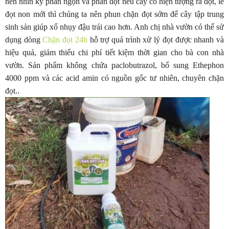
nên nhìn kỹ phần ngọn và phần đọt nếu cây có hiện tượng ra đọt, le
đọt non mới thì chúng ta nên phun chặn đọt sớm để cây tập trung
sinh sản giúp xổ nhụy đậu trái cao hơn. Anh chị nhà vườn có thể sử
dụng dòng
Chặn đọt 24h
hỗ trợ quá trình xử lý đọt được nhanh và
hiệu quả, giảm thiểu chi phí tiết kiệm thời gian cho bà con nhà
vườn. Sản phẩm không chứa paclobutrazol, bổ sung Ethephon
4000 ppm và các acid amin có nguồn gốc tư nhiên, chuyên chặn
đọt..