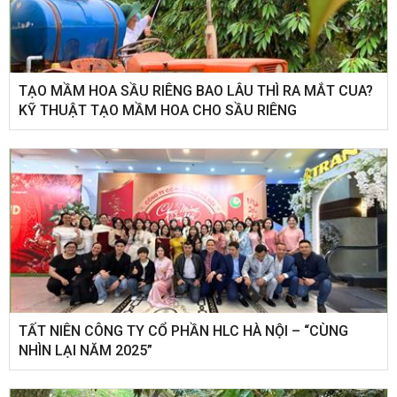
TẠO MẦM HOA SẦU RIÊNG BAO LÂU THÌ RA MẮT CUA?
KỸ THUẬT TẠO MẦM HOA CHO SẦU RIÊNG
​TẤT NIÊN CÔNG TY CỔ PHẦN HLC HÀ NỘI – “CÙNG
NHÌN LẠI NĂM 2025”