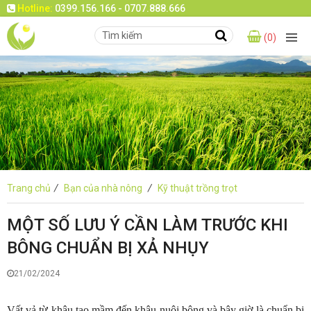
Hotline:
0399.156.166 - 0707.888.666
(0)
Trang chủ
/
Bạn của nhà nông
/
Kỹ thuật trồng trọt
MỘT SỐ LƯU Ý CẦN LÀM TRƯỚC KHI
BÔNG CHUẨN BỊ XẢ NHỤY
21/02/2024
Vất vả từ khâu tạo mầm đến khâu nuôi bông và bây giờ là chuẩn bị