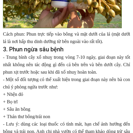
Cách phun: Phun trực tiếp vào bông và mặt dưới của lá (mặt dưới
lá là nơi hấp thu dinh dưỡng từ bên ngoài vào rất tốt).
3. Phun ngừa sâu bệnh
- Trung bình cây xổ nhuỵ trong vòng 7-10 ngày, giai đoạn này tốt
nhất không nên tác động gì đến cả bên trên và bên dưới cây. Chỉ
phun xịt trước hoặc sau khi đã xổ nhuỵ hoàn toàn.
- Một số đối tượng có thể xuất hiện trong giai đoạn này nên bà con
chú ý phòng ngừa trước như:
+ Nhện đỏ
+ Bọ trĩ
+ Sâu ăn bông
+ Thán thư bông/trái non
- Lưu ý: dùng các loại thuốc có tính mát, hạn chế ảnh hưởng đến
bông và trái non. Anh chị nhà vườn có thể tham khảo dòng trừ sâu