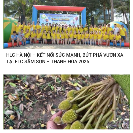
HLC HÀ NỘI – KẾT NỐI SỨC MẠNH, BỨT PHÁ VƯƠN XA
TẠI FLC SẦM SƠN – THANH HÓA 2026