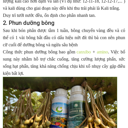
lượng kali cao hơn đạm và lân (Ví dụ như: 12-11-18, 12-12-17,... )
và kali dùng cho giai đoạn này đến khi thu trái phải là Kali trắng.
Duy trì tưới nước đều, ổn định cho phân nhanh tan.
2. Phun dưỡng bông
Sau khi bón phân được tầm 1 tuần, bông chuyển vàng đều và có
thể có 1 vài bông bắt đầu có dấu hiệu nứt đít thì bà con nên phun
cữ cuối để dưỡng bông và ngừa sâu bệnh
Công thức phun dưỡng bông bao gồm
canxibo
+
amino
. Việc bổ
sung này nhằm hỗ trợ chắc cuống, tăng cường lượng phấn, sức
sống hạt phấn, tăng khả năng chống chịu khi xổ nhụy cây gặp điều
kiện bất lợi.