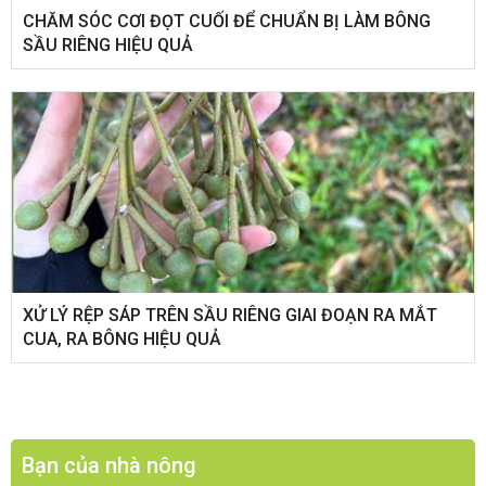
CHĂM SÓC CƠI ĐỌT CUỐI ĐỂ CHUẨN BỊ LÀM BÔNG
SẦU RIÊNG HIỆU QUẢ
XỬ LÝ RỆP SÁP TRÊN SẦU RIÊNG GIAI ĐOẠN RA MẮT
CUA, RA BÔNG HIỆU QUẢ
Bạn của nhà nông