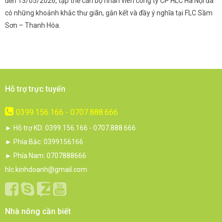
và
đến 13/05/2026, tập thể cán bộ nhân viên công ty CP HLC Hà Nội đã
đ
i.
có những khoảnh khắc thư giãn, gắn kết và đầy ý nghĩa tại FLC Sầm
s
Sơn – Thanh Hóa.
c
Hỗ trợ trực tuyến
0399.156.166 - 0707.888.666
► Hỗ trợ KD: 0399.156.166 - 0707.888.666
► Phía Bắc: 0399156166
► Phía Nam: 0707888666
hlc.kinhdoanh@gmail.com
Nhà nông cần biết