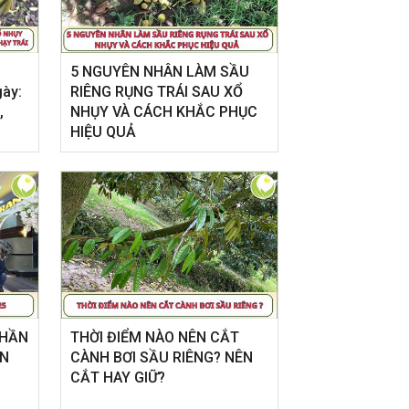
5 NGUYÊN NHÂN LÀM SẦU
gày:
RIÊNG RỤNG TRÁI SAU XỔ
,
NHỤY VÀ CÁCH KHẮC PHỤC
HIỆU QUẢ
PHẦN
THỜI ĐIỂM NÀO NÊN CẮT
ÌN
CÀNH BƠI SẦU RIÊNG? NÊN
CẮT HAY GIỮ?