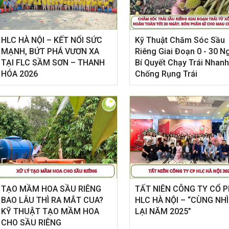
HLC HÀ NỘI – KẾT NỐI SỨC
Kỹ Thuật Chăm Sóc Sầu
MẠNH, BỨT PHÁ VƯƠN XA
Riêng Giai Đoạn 0 - 30 N
TẠI FLC SẦM SƠN – THANH
Bí Quyết Chạy Trái Nhanh
HÓA 2026
Chống Rụng Trái
TẠO MẦM HOA SẦU RIÊNG
​TẤT NIÊN CÔNG TY CỔ 
BAO LÂU THÌ RA MẮT CUA?
HLC HÀ NỘI – “CÙNG NH
KỸ THUẬT TẠO MẦM HOA
LẠI NĂM 2025”
CHO SẦU RIÊNG