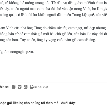
uá, rẻ không thể tưởng tượng nổi. Từ đầu vụ đến giờ cam Vinh chưa b
iờ này, nhiều người mua cam nhà tôi chở vào tận trong Vinh, họ làm gi
m ắng quá, có lẽ do lũ lụt khiến người dân miền Trung kiệt quệ, nên vi
am Vinh của nhà ông Tùng do chăm sóc tốt, cam ngọt, mã đẹp nhưng g
hông bán cứ để cam thật già mới hái chờ giá lên, còn bán lúc này chỉ 
ụng còn hơn. Tuy nhiên, ông hy vọng cuối năm giá cam sẽ tăng.
guồn: nongnghiep.vn.
hia sẻ:
In bài viết
oặc gửi liên hệ cho chúng tôi theo mẫu dưới đây: