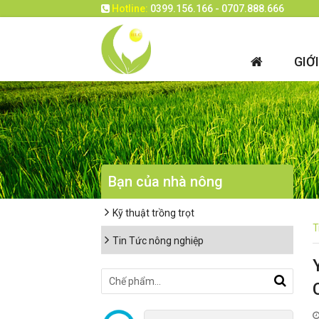
Hotline:
0399.156.166 - 0707.888.666
GIỚ
Bạn của nhà nông
Kỹ thuật trồng trọt
T
Tin Tức nông nghiệp