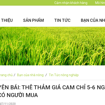
Cảm nhận khách hàng
Mô hìn
I THIỆU
SẢN PHẨM
TIN TỨC
BẠN CỦA N
rang chủ
/
Bạn của nhà nông
/
Tin Tức nông nghiệp
YÊN BÁI: THÊ THẢM GIÁ CAM CHỈ 5-6 
CÓ NGƯỜI MUA
27/11/2020