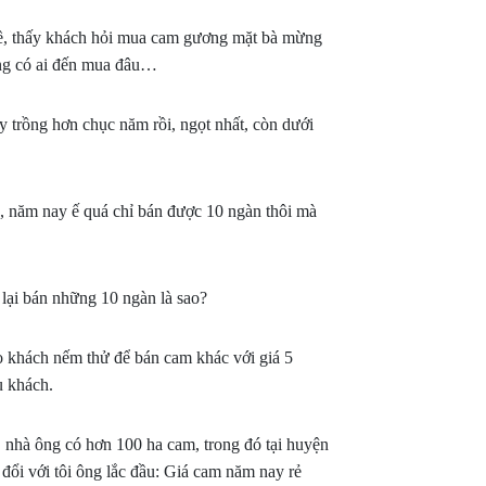
vườn chủ động thời điểm thu hoạch.
đầy cảm xúc, khép 
 về, thấy khách hỏi mua cam gương mặt bà mừng
với nhiều dấu ấn đá
sáng có ai đến mua đâu…
ày trồng hơn chục năm rồi, ngọt nhất, còn dưới
 năm nay ế quá chỉ bán được 10 ngàn thôi mà
 lại bán những 10 ngàn là sao?
o khách nếm thử để bán cam khác với giá 5
ụ khách.
nhà ông có hơn 100 ha cam, trong đó tại huyện
ổi với tôi ông lắc đầu: Giá cam năm nay rẻ