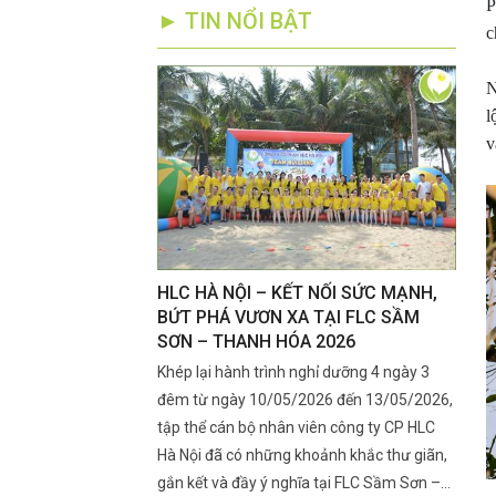
P
► TIN NỔI BẬT
c
N
l
v
RÊN SẦU RIÊNG
HLC HÀ NỘI – KẾT NỐI SỨC MẠNH,
Kỹ T
ẮT CUA, RA BÔNG
BỨT PHÁ VƯƠN XA TẠI FLC SẦM
Đoạn
SƠN – THANH HÓA 2026
Nhan
ra mắt cua, ra bông là
Khép lại hành trình nghỉ dưỡng 4 ngày 3
Giai 
 lớn đến năng suất đầu
đêm từ ngày 10/05/2026 đến 13/05/2026,
ngày 
ng là lúc rệp sáp xuất
tập thể cán bộ nhân viên công ty CP HLC
mọn".
h, khiến nhiều nhà vườn
Hà Nội đã có những khoảnh khắc thư giãn,
rụng 
 lý kịp thời.
gắn kết và đầy ý nghĩa tại FLC Sầm Sơn –
chạy 