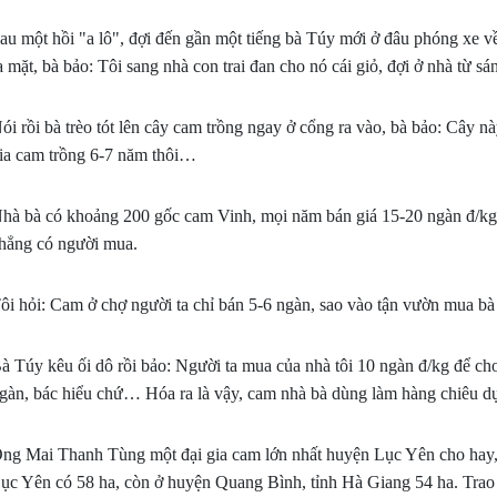
ắm vững kỹ thuật chăm sóc "đúng và
au một hồi "a lô", đợi đến gần một tiếng bà Túy mới ở đâu phóng xe
ưới đây nhé
a mặt, bà bảo: Tôi sang nhà con trai đan cho nó cái giỏ, đợi ở nhà từ 
ói rồi bà trèo tót lên cây cam trồng ngay ở cổng ra vào, bà bảo: Cây n
ia cam trồng 6-7 năm thôi…
hà bà có khoảng 200 gốc cam Vinh, mọi năm bán giá 15-20 ngàn đ/kg,
hẳng có người mua.
ôi hỏi: Cam ở chợ người ta chỉ bán 5-6 ngàn, sao vào tận vườn mua bà
à Túy kêu ối dô rồi bảo: Người ta mua của nhà tôi 10 ngàn đ/kg để ch
gàn, bác hiểu chứ… Hóa ra là vậy, cam nhà bà dùng làm hàng chiêu d
ng Mai Thanh Tùng một đại gia cam lớn nhất huyện Lục Yên cho hay, 
ục Yên có 58 ha, còn ở huyện Quang Bình, tỉnh Hà Giang 54 ha. Trao đ