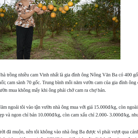
hà trồng nhiều cam Vinh nhất là gia đình ông Nông Văn Ba có 400 gốc,
uổi; cam sành 70 gốc. Trung bình mỗi năm vườn cam của gia đình ông c
ườn mua không mấy khi ông phải chở cam ra chợ bán.
VƯỜN SẦU RIÊNG, CÀ PHÊ, 
TIÊU TẠI ĐẮK LẮK XANH K
NG HÀNH CÙNG NHÀ NÔNG:
ăm ngoái tôi vào tận vườn nhà ông mua với giá 15.000đ/kg, còn ngoà
VƯỢT TRỘI NHỜ SỬ DỤNG 
 LÝ CHO CÂY TRỒNG RA NHIỀU
ẹp và ngon chỉ bán 10.000đ/kg, còn cam xấu chỉ 2.000- 3.000đ/kg, n
PHẨM HLC
, ĐẬU NHIỀU TRÁI
rời đã muộn, nên tôi không vào nhà ông Ba được vì phải vượt qua c