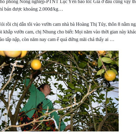
hó phòng Nông nghiệp-PTNT Lục Yên bảo tôi: Giá ở đâu cũng vậy thô
hỉ bán được khoảng 2.000đ/kg…
ói rồi chị dẫn tôi vào vườn cam nhà bà Hoàng Thị Túy, thôn 8 nằm ng
ội khắp vườn cam, chị Nhung cho biết: Mọi năm vào thời gian này khá
ào tấp nập, còn năm nay cam ế quá đứng mãi chả thấy ai …
huật Chăm Sóc Sầu Riêng Giai
5 NGUYÊN NHÂN LÀM SẦU R
 0 - 30 Ngày: Bí Quyết Chạy Trái
RỤNG TRÁI SAU XỔ NHỤY VÀ
h, Chống Rụng Trái
KHẮC PHỤC HIỆU QUẢ
đoạn sầu riêng từ lúc dứt nhụy đến 30
Sau khi sầu riêng xổ nhụy và đậu tr
tuổi được ví như giai đoạn "nuôi con
nhà vườn gặp tình trạng rụng trái
 Trái non lúc này rất nhạy cảm, dễ
loạt. Đây là giai đoạn cây rất nhạy
nếu gặp sốc nhiệt hoặc đi đọt. Để trái
cần dinh dưỡng, nước hoặc thời tiế
cực nhanh, xanh gai, tròn hộc, bà con
đổi đột ngột cũng có thể khiến cây 