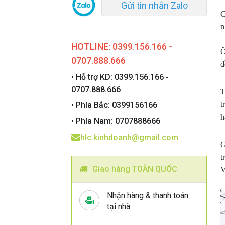
Gửi tin nhắn Zalo
C
n
HOTLINE: 0399.156.166 -
Ô
0707.888.666
đ
• Hỗ trợ KD: 0399.156.166 -
0707.888.666
T
t
• Phía Bắc: 0399156166
h
• Phía Nam: 0707888666
hlc.kinhdoanh@gmail.com
G
t
Giao hàng TOÀN QUỐC
V
Nhận hàng & thanh toán
tại nhà