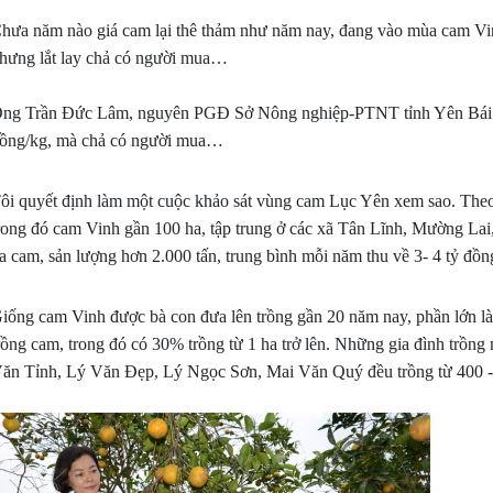
hưa năm nào giá cam lại thê thảm như năm nay, đang vào mùa cam Vin
hưng lắt lay chả có người mua…
ng Trần Đức Lâm, nguyên PGĐ Sở Nông nghiệp-PTNT tỉnh Yên Bái bảo
ồng/kg, mà chả có người mua…
ôi quyết định làm một cuộc khảo sát vùng cam Lục Yên xem sao. The
rong đó cam Vinh gần 100 ha, tập trung ở các xã Tân Lĩnh, Mường L
a cam, sản lượng hơn 2.000 tấn, trung bình mỗi năm thu về 3- 4 tỷ đồng
iống cam Vinh được bà con đưa lên trồng gần 20 năm nay, phần lớn 
rồng cam, trong đó có 30% trồng từ 1 ha trở lên. Những gia đình trồ
ăn Tỉnh, Lý Văn Đẹp, Lý Ngọc Sơn, Mai Văn Quý đều trồng từ 400 -