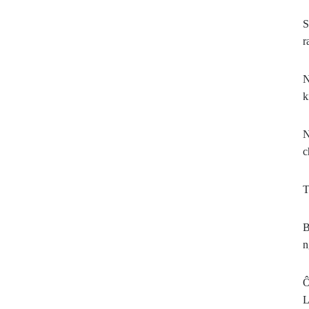
Thanh Hóa.
cần n
S
đủ" d
r
N
k
N
c
T
B
n
Ô
L