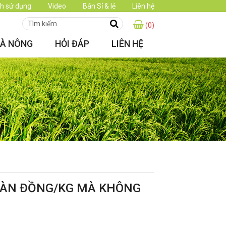
h sử dụng
Video
Bán Sỉ & lẻ
Liên hệ
(0)
HÀ NÔNG
HỎI ĐÁP
LIÊN HỆ
NGÀN ĐỒNG/KG MÀ KHÔNG