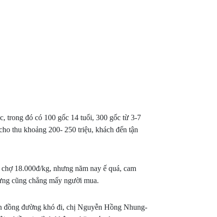
 trong đó có 100 gốc 14 tuổi, 300 gốc từ 3-7
ho thu khoảng 200- 250 triệu, khách đến tận
HỒ
HỎE
VƯỜN TÁO NINH THUẬN PHẢN
i chợ 18.000đ/kg, nhưng năm nay ế quá, cam
SẢN
HỒI SỬ DỤNG SẢN PHẨM SINH
pH ĐẤT GIẢM 
hưng cũng chẳng mấy người mua.
HỌC HLC
ĐỘNG XẤU ĐẾ
ánh đồng đường khó đi, chị Nguyễn Hồng Nhung-