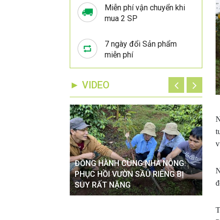
Miễn phí vận chuyển khi
mua 2 SP
7 ngày đổi Sản phẩm
miễn phí
► VIDEO
N
t
v
ĐỒNG HÀNH CÙNG NHÀ NÔNG:
ĐỒ
N
VÀO MÙA MƯA TÁC
PHỤC HỒI VƯỜN SẦU RIÊNG BỊ
XỬ
đ
 CÂY TRỒNG
SUY RẤT NẶNG
HOA
T