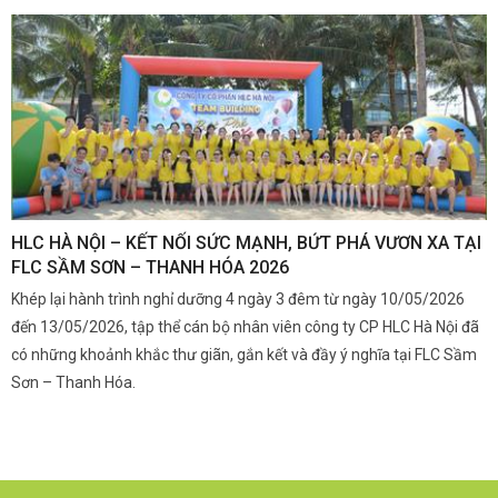
,
HLC HÀ NỘI – KẾT NỐI SỨC MẠNH, BỨT PHÁ VƯƠN XA TẠI
K
FLC SẦM SƠN – THANH HÓA 2026
Q
Khép lại hành trình nghỉ dưỡng 4 ngày 3 đêm từ ngày 10/05/2026
G
và
đến 13/05/2026, tập thể cán bộ nhân viên công ty CP HLC Hà Nội đã
đ
i.
có những khoảnh khắc thư giãn, gắn kết và đầy ý nghĩa tại FLC Sầm
s
Sơn – Thanh Hóa.
c