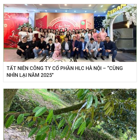
​TẤT NIÊN CÔNG TY CỔ PHẦN HLC HÀ NỘI – “CÙNG
NHÌN LẠI NĂM 2025”