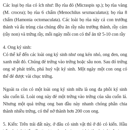
Các loại bọ rùa có ích như: Bọ rùa đỏ (Micraspis sp.); bọ rùa vàng
(M. crocea); bọ rùa 6 chấm (Menochilus sexmaculatus); bọ rùa 8
chấm (Hamonia octomaculata). Các loài bọ rùa này cả con trưởng
thành và ấu trùng của chúng đều ăn rầy nâu trưởng thành, rầy cám
(rầy non) và trứng rầy, mỗi ngày mỗi con có thể ăn từ 5-10 con rầy
4. Ong ký sinh
:
Có thể kể đến các loài ong ký sinh như ong kén nhỏ, ong đen, ong
xanh mắt đỏ. Chúng đẻ trứng vào trứng hoặc sâu non. Sau đó trứng
ong sẽ phát triển, phá huỷ vật ký sinh. Một ngày một con ong có
thể đẻ được vài chục trứng.
Ngoài ra còn có một loài ong ký sinh nữa là ong đa phôi ký sinh
sâu cuốn lá. Loài ong này đẻ một trứng vào trứng của sâu cuốn lá.
Nhưng một quả trứng ong ban đầu này nhanh chóng phân chia
thành nhiều trứng, có thể nở thành hơn 200 con ong.
5. Kiến
: Trên trái đất này, ở đâu có sinh vật thì ở đó có kiến. Hầu