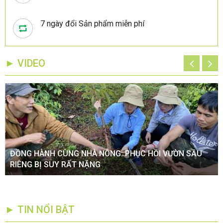
7 ngày đổi Sản phẩm miễn phí
► VIDEO
ĐỒNG HÀNH CÙNG NHÀ NÔNG: PHỤC HỒI VƯỜN SẦU
RIÊNG BỊ SUY RẤT NẶNG
► TIN NỔI BẬT