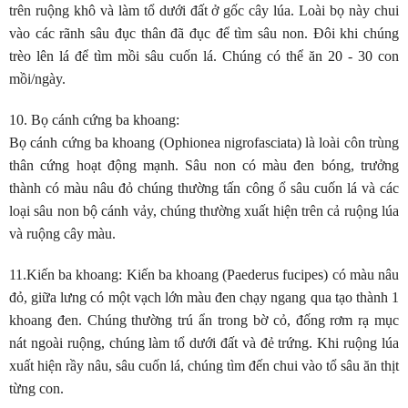
trên ruộng khô và làm tổ dưới đất ở gốc cây lúa. Loài bọ này chui
vào các rãnh sâu đục thân đã đục để tìm sâu non. Đôi khi chúng
trèo lên lá để tìm mồi sâu cuốn lá. Chúng có thể ăn 20 - 30 con
mồi/ngày.
10. Bọ cánh cứng ba khoang
:
Bọ cánh cứng ba khoang (Ophionea nigrofasciata) là loài côn trùng
thân cứng hoạt động mạnh. Sâu non có màu đen bóng, trưởng
thành có màu nâu đỏ chúng thường tấn công ổ sâu cuốn lá và các
loại sâu non bộ cánh vảy, chúng thường xuất hiện trên cả ruộng lúa
và ruộng cây màu.
11.Kiến ba khoang
: Kiến ba khoang (Paederus fucipes) có màu nâu
đỏ, giữa lưng có một vạch lớn màu đen chạy ngang qua tạo thành 1
khoang đen. Chúng thường trú ẩn trong bờ cỏ, đống rơm rạ mục
nát ngoài ruộng, chúng làm tổ dưới đất và đẻ trứng. Khi ruộng lúa
xuất hiện rầy nâu, sâu cuốn lá, chúng tìm đến chui vào tổ sâu ăn thịt
từng con.