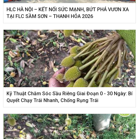
HLC HÀ NỘI – KẾT NỐI SỨC MẠNH, BỨT PHÁ VƯƠN XA
TẠI FLC SẦM SƠN – THANH HÓA 2026
Kỹ Thuật Chăm Sóc Sầu Riêng Giai Đoạn 0 - 30 Ngày: Bí
Quyết Chạy Trái Nhanh, Chống Rụng Trái