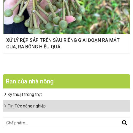
XỬ LÝ RỆP SÁP TRÊN SẦU RIÊNG GIAI ĐOẠN RA MẮT
CUA, RA BÔNG HIỆU QUẢ
Bạn của nhà nông
Kỹ thuật trồng trọt
Tin Tức nông nghiệp