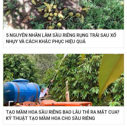
5 NGUYÊN NHÂN LÀM SẦU RIÊNG RỤNG TRÁI SAU XỔ
NHỤY VÀ CÁCH KHẮC PHỤC HIỆU QUẢ
TẠO MẦM HOA SẦU RIÊNG BAO LÂU THÌ RA MẮT CUA?
KỸ THUẬT TẠO MẦM HOA CHO SẦU RIÊNG