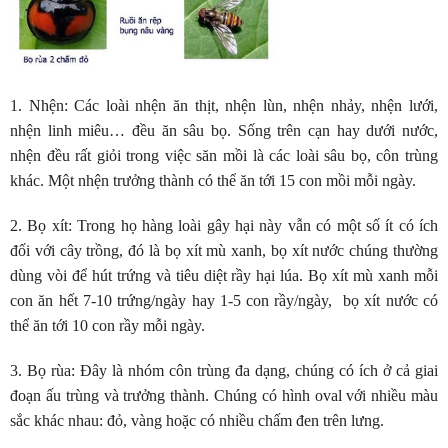
1. Nhện
: Các loài nhện ăn thịt, nhện lùn, nhện nhảy, nhện lưới,
nhện linh miêu… đều ăn sâu bọ. Sống trên cạn hay dưới nước,
nhện đều rất giỏi trong việc săn mồi là các loài sâu bọ, côn trùng
khác. Một nhện trưởng thành có thể ăn tới 15 con mồi mỗi ngày.
2. Bọ xít
: Trong họ hàng loài gây hại này vẫn có một số ít có ích
đối với cây trồng, đó là bọ xít mù xanh, bọ xít nước chúng thường
dùng vòi để hút trứng và tiêu diệt rầy hại lúa. Bọ xít mù xanh mỗi
con ăn hết 7-10 trứng/ngày hay 1-5 con rầy/ngày, bọ xít nước có
thể ăn tới 10 con rầy mỗi ngày.
3. Bọ rùa
: Đây là nhóm côn trùng đa dạng, chúng có ích ở cả giai
đoạn ấu trùng và trưởng thành. Chúng có hình oval với nhiều màu
sắc khác nhau: đỏ, vàng hoặc có nhiều chấm đen trên lưng.