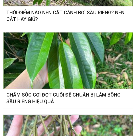
THỜI ĐIỂM NÀO NÊN CẮT CÀNH BƠI SẦU RIÊNG? NÊN
CẮT HAY GIỮ?
CHĂM SÓC CƠI ĐỌT CUỐI ĐỂ CHUẨN BỊ LÀM BÔNG
SẦU RIÊNG HIỆU QUẢ