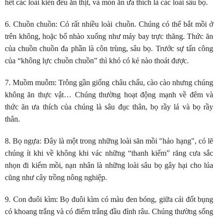
hết các loài kiến đều ăn thịt, và món ăn ưa thích là các loài sâu bọ.
6. Chuồn chuồn
: Có rất nhiều loài chuồn. Chúng có thể bắt mồi ở
trên không, hoặc bổ nhào xuống như máy bay trực thăng. Thức ăn
của chuồn chuồn đa phần là côn trùng, sâu bọ. Trước sự tấn công
của “không lực chuồn chuồn” thì khó có kẻ nào thoát được.
7. Muồm muỗm
: Trông gần giống châu chấu, cào cào nhưng chúng
không ăn thực vật… Chúng thường hoạt động mạnh về đêm và
thức ăn ưa thích của chúng là sâu đục thân, bọ rầy lá và bọ rầy
thân.
8. Bọ ngựa
: Đây là một trong những loài săn mồi "hảo hạng", có lẽ
chúng ít khi về không khi vác những “thanh kiếm” răng cưa sắc
nhọn đi kiếm mồi, nạn nhân là những loài sâu bọ gây hại cho lúa
cũng như cây trồng nông nghiệp.
9. Con đuôi kìm
: Bọ đuôi kìm có màu đen bóng, giữa cái đốt bụng
có khoang trắng và có điểm trắng đầu đỉnh râu. Chúng thường sống