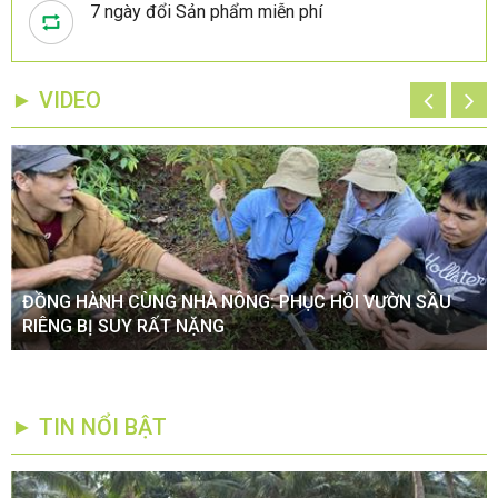
7 ngày đổi Sản phẩm miễn phí
► VIDEO
ĐỒNG HÀNH CÙNG NHÀ NÔNG: PHỤC HỒI VƯỜN SẦU
RIÊNG BỊ SUY RẤT NẶNG
► TIN NỔI BẬT