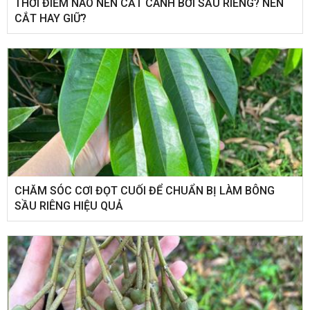
THỜI ĐIỂM NÀO NÊN CẮT CÀNH BƠI SẦU RIÊNG? NÊN
CẮT HAY GIỮ?
CHĂM SÓC CƠI ĐỌT CUỐI ĐỂ CHUẨN BỊ LÀM BÔNG
SẦU RIÊNG HIỆU QUẢ