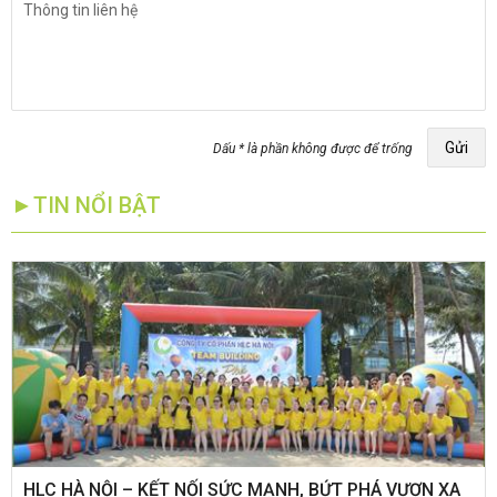
Gửi
Dấu * là phần không được để trống
►TIN NỔI BẬT
HLC HÀ NỘI – KẾT NỐI SỨC MẠNH, BỨT PHÁ VƯƠN XA