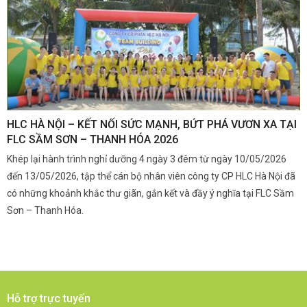
,
HLC HÀ NỘI – KẾT NỐI SỨC MẠNH, BỨT PHÁ VƯƠN XA TẠI
K
FLC SẦM SƠN – THANH HÓA 2026
Q
Khép lại hành trình nghỉ dưỡng 4 ngày 3 đêm từ ngày 10/05/2026
G
và
đến 13/05/2026, tập thể cán bộ nhân viên công ty CP HLC Hà Nội đã
đ
i.
có những khoảnh khắc thư giãn, gắn kết và đầy ý nghĩa tại FLC Sầm
s
Sơn – Thanh Hóa.
c
Hỗ trợ trực tuyến