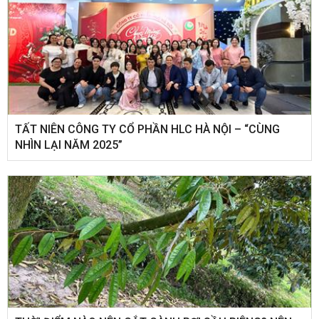
​TẤT NIÊN CÔNG TY CỔ PHẦN HLC HÀ NỘI – “CÙNG
NHÌN LẠI NĂM 2025”