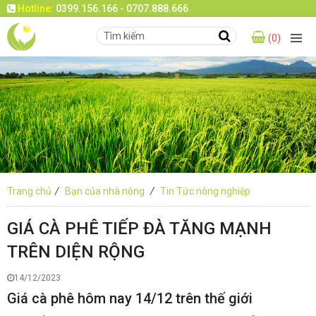
Hotline:
0399.156.166 - 0707.888.666
(0)
Trang chủ
/
Bạn của nhà nông
/
Tin Tức nông nghiệp
GIÁ CÀ PHÊ TIẾP ĐÀ TĂNG MẠNH
TRÊN DIỆN RỘNG
14/12/2023
Giá cà phê hôm nay 14/12 trên thế giới