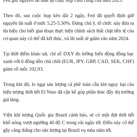
Fed giữ nguyên lãi suất tại cuộc họp cuối cùng của năm 2023.
Theo đó, sau cuộc họp kéo dài 2 ngày, Fed đã quyết định giữ
nguyên lãi suất ở mức 5,25-5,50%. Đáng chú ý, tổ chức này đưa ra
tín hiệu cho biết giai đoạn thực hiện chính sách thắt chặt tiền tệ của
cơ quan này có thể đã kết thúc, và lãi suất sẽ giảm vào năm 2024.
Tại thời điểm khảo sát, chỉ số DXY đo lường biến động đồng bạc
xanh với 6 đồng tiền chủ chốt (EUR, JPY, GBP, CAD, SEK, CHF)
giảm về mốc 102,93.
Trong khi đó, lo ngại sản lượng cà phê toàn cầu khi nguy hại của
hiện tượng thời tiết El Nino đã cận kề góp phần thúc đẩy thị trường
giá tăng.
Viện khí tượng Quốc gia Brazil cảnh báo, sẽ có một đợt thời tiết
khô nóng vượt ngưỡng 40 độ C trong vài ngày tới. Điều này có thể
gây căng thẳng cho sản lượng tại Brazil vụ mùa năm tới.