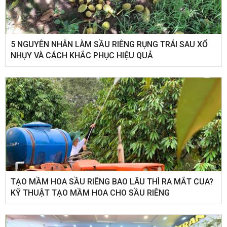
5 NGUYÊN NHÂN LÀM SẦU RIÊNG RỤNG TRÁI SAU XỔ
NHỤY VÀ CÁCH KHẮC PHỤC HIỆU QUẢ
TẠO MẦM HOA SẦU RIÊNG BAO LÂU THÌ RA MẮT CUA?
KỸ THUẬT TẠO MẦM HOA CHO SẦU RIÊNG