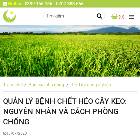
Hotline:
0399.156.166 - 0707.888.666
(0)
Trang chủ
/
Bạn của nhà nông
/
Tin Tức nông nghiệp
QUẢN LÝ BỆNH CHẾT HÉO CÂY KEO:
NGUYÊN NHÂN VÀ CÁCH PHÒNG
CHỐNG
16/07/2020