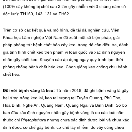
(100% cây không bị chết sau 3 lần gây nhiễm với 3 chủng nấm có
độc lực): TH160, 143, 131 và TH62.
Trên cơ sở các kết quả và mô hình, đề tài đã nghiên cứu, Viện
Khoa học Lâm nghiệp Việt Nam đề xuất một số biện pháp, giải
pháp phòng trừ bệnh chết héo cây keo, trong đó cần điều tra, đánh
giá tình hình chết keo trên phạm vi toàn quốc và xác định nguyên
nhân gây chết keo. Khuyến cáo áp dụng ngay quy trình tạm thời
phòng chống bệnh chết héo keo. Chọn giống keo chống chịu bệnh
chết héo.
Đối với bệnh vàng lá keo:
Từ năm 2018, đã ghi bệnh vàng lá gây
hại rừng trồng keo lai, keo tai tượng tại Tuyên Quang, Phú Thọ,
Hòa Bình, Nghệ An, Quảng Nam, Quảng Ngãi và Bình Định. Sơ bộ
ban đầu xác định nguyên nhân gây bệnh vàng lá do các loài nấm
thuộc chi
Phytophthora
nhưng chưa xác định được loài và chưa xác
định được cơ chế gây bệnh, cơ chế lây nhiễm, do vậy cũng chưa