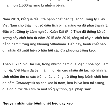
nhận hơn 1.500ha rừng bị nhiễm bệnh.
Năm 2019, kết quả điều tra bệnh chết héo tại Tổng Công ty Giấy
Việt Nam cho thấy một số diện tích bị hại nặng và đã phải thanh lý.
Đặc biệt Công ty Lâm nghiệp Xuân Đài (Phú Thọ) đã thống kê số
lượng cây chết héo từ năm 2015 đến 2019, tổng số cây bị chết héo
hằng năm tương ứng khoảng 50ha/năm. Đến nay, bệnh chết héo
ghi nhận đã xuất hiện ở hầu hết các địa phương trồng keo.
Theo GS.TS Võ Đại Hải, trong những năm qua Viện Khoa học Lâm
nghiệp Việt Nam đã tiến hành nghiên cứu nhiều đề tài, mô hình lâm
sinh nhằm tìm ra các biện pháp phòng trừ tổng hợp bệnh chết héo
do nấm
Ceratocystis
sp cho keo lá tràm, keo lai và keo tai tượng,
qua đó bước đầu tìm ra một số quy trình, giải pháp sau:
Nguyên nhân gây bệnh chết héo cây keo