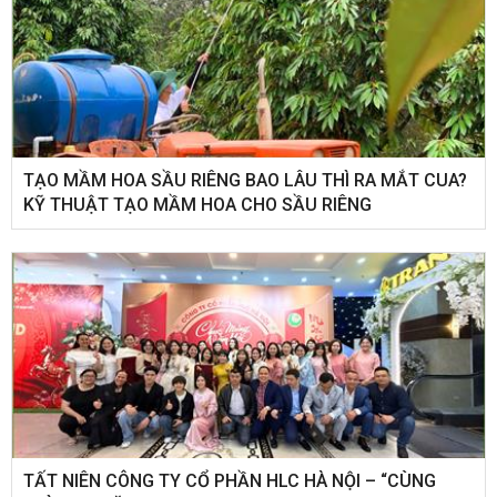
TẠO MẦM HOA SẦU RIÊNG BAO LÂU THÌ RA MẮT CUA?
KỸ THUẬT TẠO MẦM HOA CHO SẦU RIÊNG
​TẤT NIÊN CÔNG TY CỔ PHẦN HLC HÀ NỘI – “CÙNG