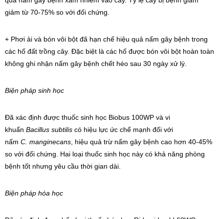
quả nấm gây bệnh xâm nhiễm vào cây. Tỷ lệ cây bị bệnh giảm
giảm từ 70-75% so với đối chứng.
+ Phơi ải và bón vôi bột đã hạn chế hiệu quả nấm gây bệnh trong
các hố đất trồng cây. Đặc biệt là các hố được bón vôi bột hoàn toàn
không ghi nhận nấm gây bệnh chết héo sau 30 ngày xử lý.
Biện pháp sinh học
Đã xác định được thuốc sinh học Biobus 100WP và vi
khuẩn
Bacillus subtilis
có hiệu lực ức chế mạnh đối với
nấm
C.
manginecans
, hiệu quả trừ nấm gây bệnh cao hơn 40-45%
so với đối chứng. Hai loại thuốc sinh học này có khả năng phòng
bệnh tốt nhưng yêu cầu thời gian dài.
Biện pháp hóa học