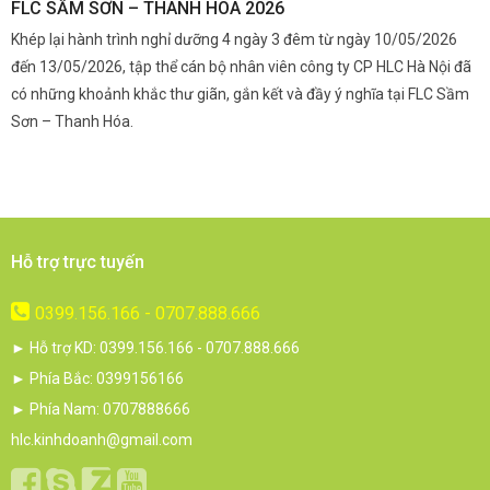
FLC SẦM SƠN – THANH HÓA 2026
Q
Khép lại hành trình nghỉ dưỡng 4 ngày 3 đêm từ ngày 10/05/2026
G
và
đến 13/05/2026, tập thể cán bộ nhân viên công ty CP HLC Hà Nội đã
đ
i.
có những khoảnh khắc thư giãn, gắn kết và đầy ý nghĩa tại FLC Sầm
s
Sơn – Thanh Hóa.
c
Hỗ trợ trực tuyến
0399.156.166 - 0707.888.666
► Hỗ trợ KD: 0399.156.166 - 0707.888.666
► Phía Bắc: 0399156166
► Phía Nam: 0707888666
hlc.kinhdoanh@gmail.com