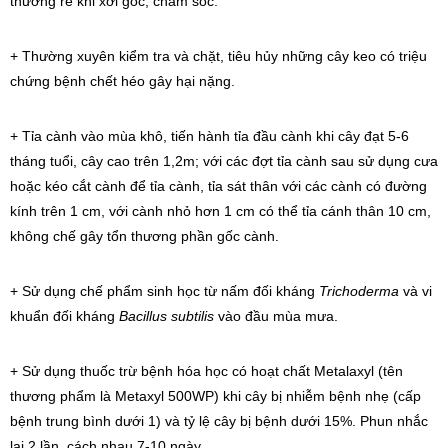
thương rễ khi xới gốc, chăm sóc.
+ Thường xuyên kiểm tra và chặt, tiêu hủy những cây keo có triệu
chứng bệnh chết héo gây hại nặng.
+ Tỉa cành vào mùa khô, tiến hành tỉa đầu cành khi cây đạt 5-6
tháng tuổi, cây cao trên 1,2m; với các đợt tỉa cành sau sử dụng cưa
hoặc kéo cắt cành để tỉa cành, tỉa sát thân với các cành có đường
kính trên 1 cm, với cành nhỏ hơn 1 cm có thể tỉa cánh thân 10 cm,
không chế gây tổn thương phần gốc cành.
+ Sử dụng chế phẩm sinh học từ nấm đối kháng
Trichoderma
và vi
khuẩn đối kháng
Bacillus subtilis
vào đầu mùa mưa.
+ Sử dụng thuốc trừ bệnh hóa học có hoạt chất Metalaxyl (tên
thương phẩm là Metaxyl 500WP) khi cây bị nhiễm bệnh nhẹ (cấp
bệnh trung bình dưới 1) và tỷ lệ cây bị bệnh dưới 15%. Phun nhắc
lại 2 lần, cách nhau 7-10 ngày.