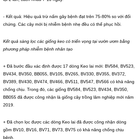
- Kết quả: Hiệu quả trừ nấm gây bệnh đạt trên 75-80% so với đối
chứng. Các cây mới bị nhiễm bệnh nhẹ đều có thể phục hồi.
Kết quả
sàng lọc các giống keo có triển vọng tại vườn ươm bằng
phương pháp nhiễm bệnh nhân tạo
+ Đã bước đầu xác định được 17 dòng Keo lai mới: BV584, BV523,
BV434, BV350, BB055, BV105, BV265, BV330, BV355, BV372,
BV389, BV430, BV474, BV466, BV511, BV547, BV566 có khả năng
chống chịu. Trong đó, các giống BV584, BV523, BV434, BV350,
BB055 đã được công nhận là giống cây trồng lâm nghiệp mới năm
2019.
+ Đã chọn lọc được các dòng Keo lai đã được công nhận dòng
gồm BV10, BV16, BV71, BV73, BV75 có khả năng chống chịu
bệnh.