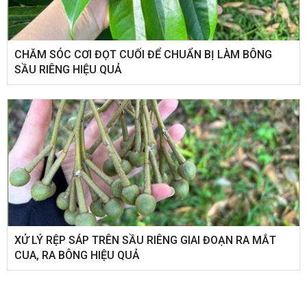
CHĂM SÓC CƠI ĐỌT CUỐI ĐỂ CHUẨN BỊ LÀM BÔNG
SẦU RIÊNG HIỆU QUẢ
XỬ LÝ RỆP SÁP TRÊN SẦU RIÊNG GIAI ĐOẠN RA MẮT
CUA, RA BÔNG HIỆU QUẢ