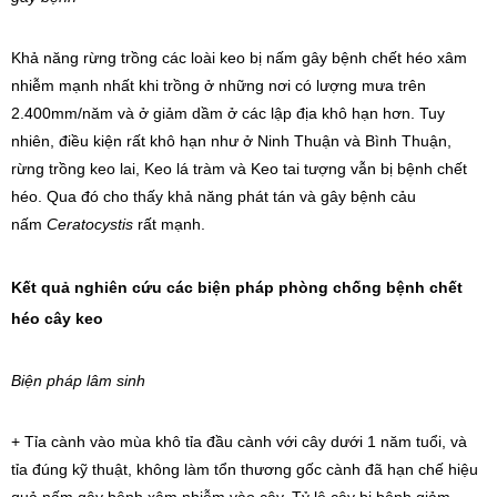
Khả năng rừng trồng các loài keo bị nấm gây bệnh chết héo xâm
nhiễm mạnh nhất khi trồng ở những nơi có lượng mưa trên
2.400mm/năm và ở giảm dầm ở các lập địa khô hạn hơn. Tuy
nhiên, điều kiện rất khô hạn như ở Ninh Thuận và Bình Thuận,
rừng trồng keo lai, Keo lá tràm và Keo tai tượng vẫn bị bệnh chết
héo. Qua đó cho thấy khả năng phát tán và gây bệnh cảu
nấm
Ceratocystis
rất mạnh.
Kết quả nghiên cứu các biện pháp phòng chống bệnh
chết
héo cây keo
Biện pháp lâm sinh
+ Tỉa cành vào mùa khô tỉa đầu cành với cây dưới 1 năm tuổi, và
tỉa đúng kỹ thuật, không làm tổn thương gốc cành đã hạn chế hiệu