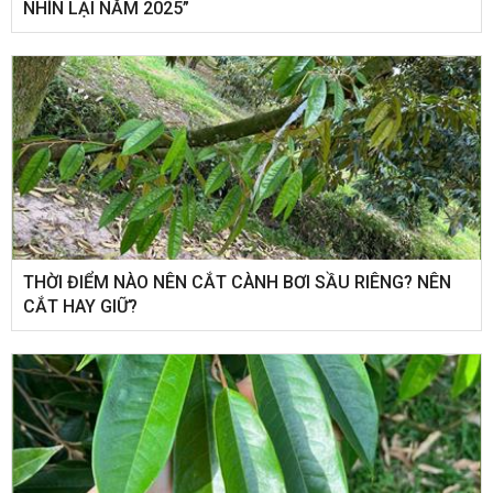
NHÌN LẠI NĂM 2025”
THỜI ĐIỂM NÀO NÊN CẮT CÀNH BƠI SẦU RIÊNG? NÊN
CẮT HAY GIỮ?