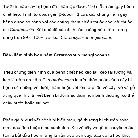
Từ 225 mẫu cây bị bệnh đã phân lập được 110 mẫu nấm gây bệnh
chết héo. Trình tự đoạn gen β-tubulin 1 của các chủng nấm gây
bệnh được so sánh với các chủng tham chiếu thuộc các loài thuộc
chi
Ceratocystis
. Kết quả đã xác định các chủng nêu trên tương
đồng trên 99,6-100% với loài
Ceratocystis manginecans
.
Đặc điểm sinh học nấm Ceratocystis manginecans
Triệu chứng điển hình của bệnh chết héo keo lai, keo tai tượng và
keo lá tràm do nấm
C. manginecans
là trên thân hoặc cành cây bị
bệnh có những vết loét, thâm hoặc vết lõm ở phần vỏ cây. Vỏ và gỗ
xung quanh vị trí vết bệnh bị đổi màu đậm hơn bình thường, có thể
chảy nước hoặc sùi bọt.
Phần gỗ ở vị trí vết bệnh bị biến màu, gỗ thường bị chuyển sang
màu nâu đen hoặc màu xanh đen. Khi vỏ cây và gỗ bị chuyển màu,
tán lá bắt đầu héo nhưng lá vẫn treo trên cây. Sau đó lá héo khô,