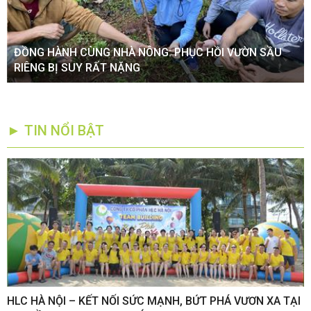
ĐỒNG HÀNH CÙNG NHÀ NÔNG: PHỤC HỒI VƯỜN SẦU
RIÊNG BỊ SUY RẤT NẶNG
► TIN NỔI BẬT
,
HLC HÀ NỘI – KẾT NỐI SỨC MẠNH, BỨT PHÁ VƯƠN XA TẠI
K