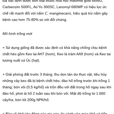
Đã xác định được bốn loại thuốc hóa học Ridomid gold 68WG,
Carbenzim 500FL, Ao’Yo 300SC, Lanomyl 680WP có hiệu lực ức
chế rất mạnh đối với nấm
C.
manginecans
, hiệu quả trừ nấm gây
bệnh cao hơn 75-80% so với đối chứng.
Mô hình trồng mới
+ Sử dụng giống đã được xác định có khả năng chống chịu bệnh
chết héo gồm Keo lai AH7 (hom), Keo lá tràm AA9 (hom) và Keo tai
tượng xuất xứ Úc (hạt).
+ Giải phóng đất trước 3 tháng; thu dọn tàn dư thực vật, tiêu hủy
những cây keo đã bị bệnh chết héo; đào hố trồng trước khi trồng 1
tháng; bón vôi (0,5 kg/hố) và trộn đều với đất trong hố ngay sau khi
đào hố; phơi ải hố 2 tuần sau khi bón vôi. Mật độ trồng từ 1.660
cây/ha, bón lót 200g NPK/hố.
+ Bảo vệ khỏi tác động của gia xúc; tỉa cành vào mùa khô và tiến