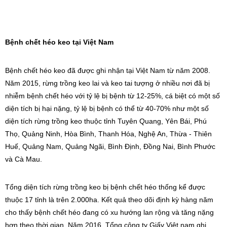
Bệnh chết héo keo t
ại Việt Nam
Bệnh chết héo keo đã được ghi nhận tại Việt Nam từ năm 2008.
Năm 2015, rừng trồng keo lai và keo tai tượng ở nhiều nơi đã bị
nhiễm bệnh chết héo với tỷ lệ bị bệnh từ 12-25%, cá biệt có một số
diện tích bị hại nặng, tỷ lệ bị bệnh có thể từ 40-70% như một số
diện tích rừng trồng keo thuộc tỉnh
Tuyên Quang
, Yên Bái, Phú
Thọ, Quảng Ninh, Hòa Bình, Thanh Hóa, Nghệ An, Thừa - Thiên
Huế, Quảng Nam, Quảng Ngãi, Bình Định, Đồng Nai, Bình Phước
và Cà Mau.
Tổng diện tích rừng trồng keo bị bệnh chết héo thống kể được
thuộc 17 tỉnh là trên 2.000ha. Kết quả theo dõi định kỳ hàng năm
cho thấy bệnh chết héo đang có xu hướng lan rộng và tăng nặng
hơn theo thời gian. Năm 2016, Tổng công ty Giấy Việt nam ghi