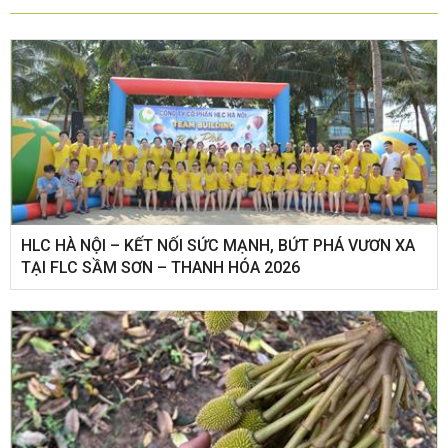
HLC HÀ NỘI – KẾT NỐI SỨC MẠNH, BỨT PHÁ VƯƠN XA
TẠI FLC SẦM SƠN – THANH HÓA 2026