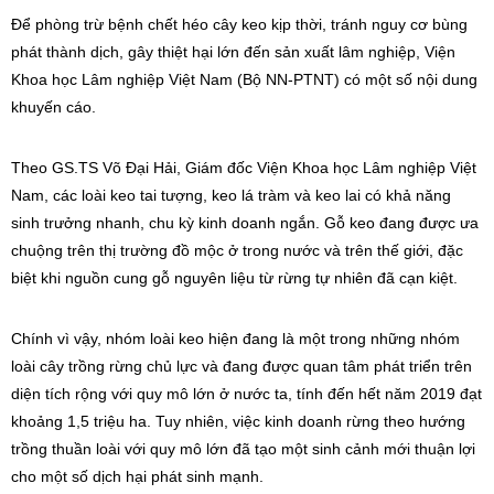
Để phòng trừ bệnh chết héo cây keo kịp thời, tránh nguy cơ bùng
phát thành dịch, gây thiệt hại lớn đến sản xuất lâm nghiệp, Viện
Khoa học Lâm nghiệp Việt Nam (Bộ NN-PTNT) có một số nội dung
khuyến cáo.
Theo GS.TS
Võ Đại Hải
, Giám đốc Viện Khoa học Lâm nghiệp Việt
Nam, các loài
keo tai tượng
, keo lá tràm và keo lai có khả năng
sinh trưởng nhanh, chu kỳ kinh doanh ngắn. Gỗ keo đang được ưa
chuộng trên thị trường đồ mộc ở trong nước và trên thế giới, đặc
biệt khi nguồn cung gỗ nguyên liệu từ rừng tự nhiên đã cạn kiệt.
Chính vì vậy, nhóm loài keo hiện đang là một trong những nhóm
loài cây trồng rừng chủ lực và đang được quan tâm phát triển trên
diện tích rộng với quy mô lớn ở nước ta, tính đến hết năm 2019 đạt
khoảng 1,5 triệu ha. Tuy nhiên, việc kinh doanh rừng theo hướng
trồng thuần loài với quy mô lớn đã tạo một sinh cảnh mới thuận lợi
cho một số dịch hại phát sinh mạnh.