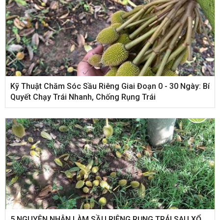
Kỹ Thuật Chăm Sóc Sầu Riêng Giai Đoạn 0 - 30 Ngày: Bí
Quyết Chạy Trái Nhanh, Chống Rụng Trái
5 NGUYÊN NHÂN LÀM SẦU RIÊNG RỤNG TRÁI SAU XỔ