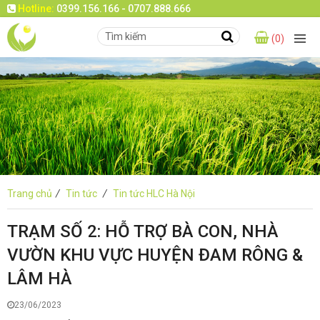
Hotline:
0399.156.166 - 0707.888.666
(0)
Trang chủ
/
Tin tức
/
Tin tức HLC Hà Nội
TRẠM SỐ 2: HỖ TRỢ BÀ CON, NHÀ
VƯỜN KHU VỰC HUYỆN ĐAM RÔNG &
LÂM HÀ
23/06/2023