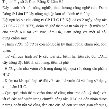
Trạm dừng số 2: Đam Rông & Lâm Hà
Đẩy mạnh kết nối nông nghiệp theo hướng công nghệ cao, Đam
Rông & Lâm Hà lấy nông nghiệp làm nền kinh tế chủ lực.
Đội ngũ kỹ sư của công ty CP HLC Hà Nội đã có 2 ngày công tác
(21.06 - 22.06.2023), đoàn đã ghé thăm và tư vấn kỹ thuật miễn phí
cho chuỗi KH tại khu vực Lâm Hà, Đam Rông với một số nội
dung chính sau:
- Thăm vườn, hỗ trợ bà con nông dân kỹ thuật trồng, chăm sóc, bón
phân.
- Tư vấn quy trình xử lý các loại sâu bệnh hại trên các đối tượng
cây trồng đặc biệt là: sầu riêng, tiêu, cà phê,..
- Hướng dẫn nhà vườn cách ứng dụng hiệu quả các dòng sản phẩm
HLC
- Kiểm tra kết quả thực tế đối với các nhà vườn đã và đang sử dụng
sản phẩm HLC.
- Qua quá trình thăm vườn thực tế cũng như trao đổi kỹ thuật với
tất cả các nhà vườn trong chuyến công tác, HLC đã đón nhận được
những phản hồi vô cùng tích cực của bà con sau thời gian sử dụng