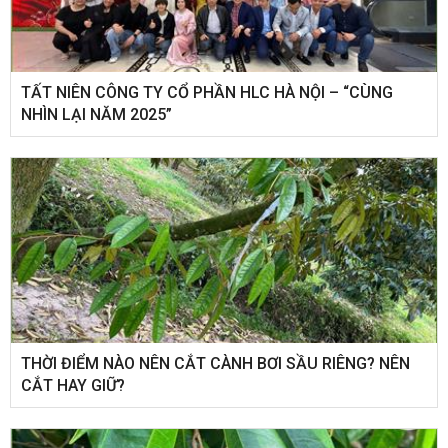
​TẤT NIÊN CÔNG TY CỔ PHẦN HLC HÀ NỘI – “CÙNG
NHÌN LẠI NĂM 2025”
THỜI ĐIỂM NÀO NÊN CẮT CÀNH BƠI SẦU RIÊNG? NÊN
CẮT HAY GIỮ?