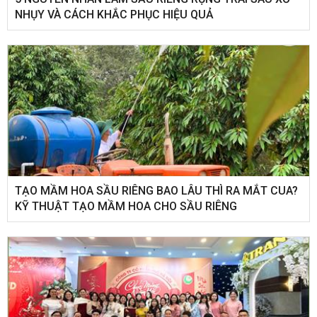
NHỤY VÀ CÁCH KHẮC PHỤC HIỆU QUẢ
TẠO MẦM HOA SẦU RIÊNG BAO LÂU THÌ RA MẮT CUA?
KỸ THUẬT TẠO MẦM HOA CHO SẦU RIÊNG