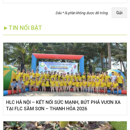
Gửi
Dấu * là phần không được để trống
►TIN NỔI BẬT
HLC HÀ NỘI – KẾT NỐI SỨC MẠNH, BỨT PHÁ VƯƠN XA
TẠI FLC SẦM SƠN – THANH HÓA 2026