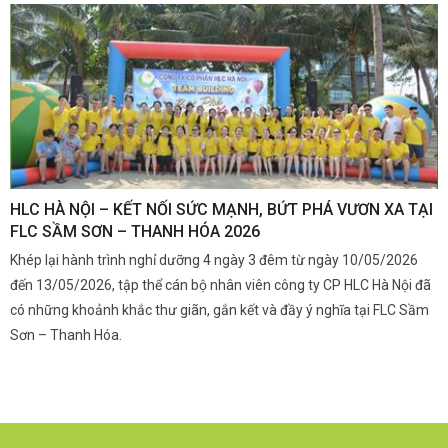
,
HLC HÀ NỘI – KẾT NỐI SỨC MẠNH, BỨT PHÁ VƯƠN XA TẠI
K
FLC SẦM SƠN – THANH HÓA 2026
Q
Khép lại hành trình nghỉ dưỡng 4 ngày 3 đêm từ ngày 10/05/2026
G
và
đến 13/05/2026, tập thể cán bộ nhân viên công ty CP HLC Hà Nội đã
đ
i.
có những khoảnh khắc thư giãn, gắn kết và đầy ý nghĩa tại FLC Sầm
s
Sơn – Thanh Hóa.
c