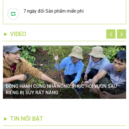
7 ngày đổi Sản phẩm miễn phí
► VIDEO
ĐỒNG HÀNH CÙNG NHÀ NÔNG: PHỤC HỒI VƯỜN SẦU
RIÊNG BỊ SUY RẤT NẶNG
► TIN NỔI BẬT