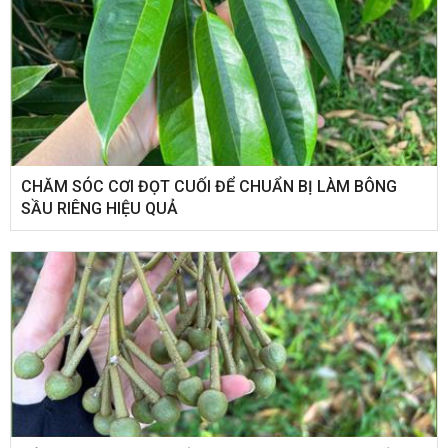
CHĂM SÓC CƠI ĐỌT CUỐI ĐỂ CHUẨN BỊ LÀM BÔNG
SẦU RIÊNG HIỆU QUẢ