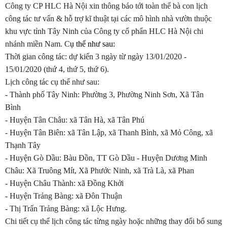
Công ty CP HLC Hà Nội xin thông báo tới toàn thể bà con lịch
công tác tư vấn & hỗ trợ kĩ thuật tại các mô hình nhà vườn thuộc
khu vực tỉnh Tây Ninh của Công ty cổ phẩn HLC Hà Nội chi
nhánh miền Nam
. C
ụ thể như sau:
Thời gian công tác: dự kiến 3 ngày từ ngày 13/01/2020 -
15/01/2020 (thứ 4, thứ 5, thứ 6).
Lịch công tác cụ thể như sau:
- Thành phố Tây Ninh: Phường 3, Phường Ninh Sơn, Xã Tân
Bình
- Huyện Tân Châu: xã Tân Hà, xã Tân Phú
- Huyện Tân Biên: xã Tân Lập, xã Thanh Bình, xã Mỏ Công, xã
Thạnh Tây
- Huyện Gò Dầu: Bàu Đồn, TT Gò Dầu - Huyện Dương Minh
Châu: Xã Truông Mít, Xã Phước Ninh, xã Trà Là, xã Phan
- Huyện Châu Thành: xã Đồng Khởi
- Huyện Trảng Bàng: xã Đôn Thuận
- Thị Trấn Trảng Bàng: xã Lộc Hưng.
Chi tiết cụ thể lịch công tác từng ngày hoặc những thay đổi bổ sung