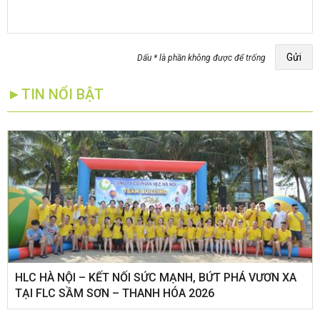
Gửi
Dấu * là phần không được để trống
►TIN NỔI BẬT
HLC HÀ NỘI – KẾT NỐI SỨC MẠNH, BỨT PHÁ VƯƠN XA
TẠI FLC SẦM SƠN – THANH HÓA 2026