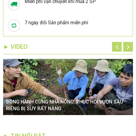
Miễn phí vận chuyển khi mua 2 SP
7 ngày đổi Sản phẩm miễn phí
► VIDEO
ĐỒNG HÀNH CÙNG NHÀ NÔNG: PHỤC HỒI VƯỜN SẦU
RIÊNG BỊ SUY RẤT NẶNG