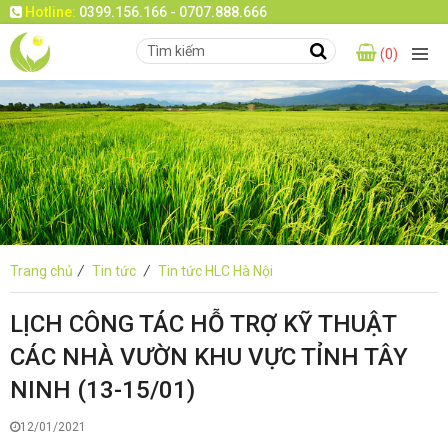
Hotline:
0399.156.166 - 0707.888.666
(0)
Trang chủ
/
Tin tức
/
Tin tức HLC Hà Nội
LỊCH CÔNG TÁC HỖ TRỢ KỸ THUẬT
CÁC NHÀ VƯỜN KHU VỰC TỈNH TÂY
NINH (13-15/01)
12/01/2021