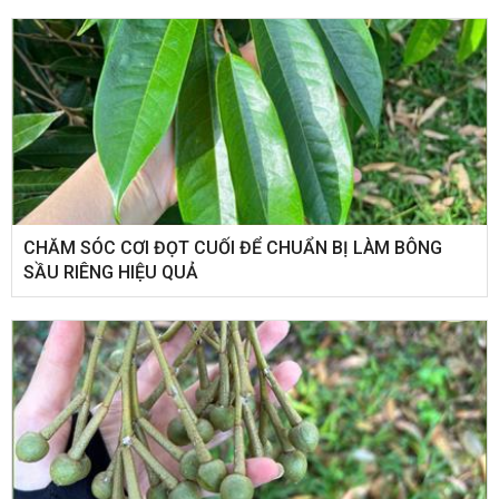
CHĂM SÓC CƠI ĐỌT CUỐI ĐỂ CHUẨN BỊ LÀM BÔNG
SẦU RIÊNG HIỆU QUẢ