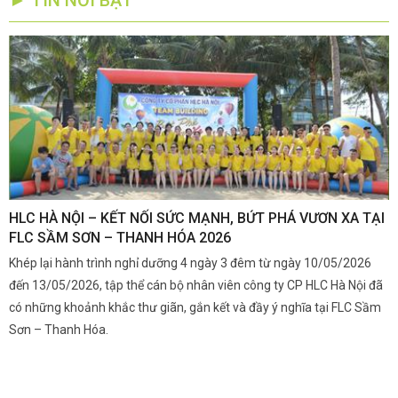
► TIN NỔI BẬT
,
HLC HÀ NỘI – KẾT NỐI SỨC MẠNH, BỨT PHÁ VƯƠN XA TẠI
K
FLC SẦM SƠN – THANH HÓA 2026
Q
Khép lại hành trình nghỉ dưỡng 4 ngày 3 đêm từ ngày 10/05/2026
G
và
đến 13/05/2026, tập thể cán bộ nhân viên công ty CP HLC Hà Nội đã
đ
i.
có những khoảnh khắc thư giãn, gắn kết và đầy ý nghĩa tại FLC Sầm
s
Sơn – Thanh Hóa.
c