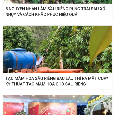
5 NGUYÊN NHÂN LÀM SẦU RIÊNG RỤNG TRÁI SAU XỔ
NHỤY VÀ CÁCH KHẮC PHỤC HIỆU QUẢ
TẠO MẦM HOA SẦU RIÊNG BAO LÂU THÌ RA MẮT CUA?
KỸ THUẬT TẠO MẦM HOA CHO SẦU RIÊNG