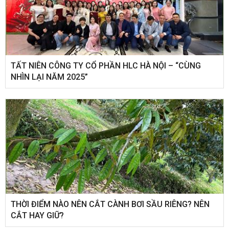
​TẤT NIÊN CÔNG TY CỔ PHẦN HLC HÀ NỘI – “CÙNG
NHÌN LẠI NĂM 2025”
THỜI ĐIỂM NÀO NÊN CẮT CÀNH BƠI SẦU RIÊNG? NÊN
CẮT HAY GIỮ?