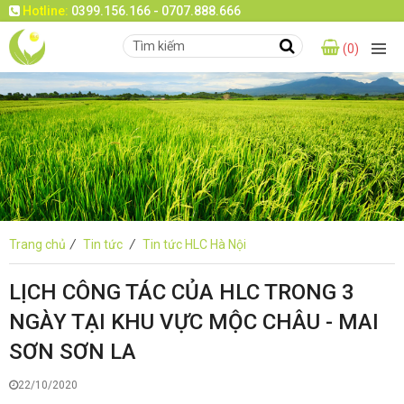
Hotline:
0399.156.166 - 0707.888.666
(0)
Trang chủ
/
Tin tức
/
Tin tức HLC Hà Nội
LỊCH CÔNG TÁC CỦA HLC TRONG 3
NGÀY TẠI KHU VỰC MỘC CHÂU - MAI
SƠN SƠN LA
22/10/2020