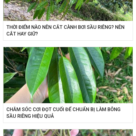
THỜI ĐIỂM NÀO NÊN CẮT CÀNH BƠI SẦU RIÊNG? NÊN
CẮT HAY GIỮ?
CHĂM SÓC CƠI ĐỌT CUỐI ĐỂ CHUẨN BỊ LÀM BÔNG
SẦU RIÊNG HIỆU QUẢ