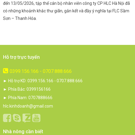
và
đến 13/05/2026, tập thể cán bộ nhân viên công ty CP HLC Hà Nội đã
đ
i.
có những khoảnh khắc thư giãn, gắn kết và đầy ý nghĩa tại FLC Sầm
s
Sơn – Thanh Hóa.
c
Hỗ trợ trực tuyến
0399.156.166 - 0707.888.666
► Hỗ trợ KD: 0399.156.166 - 0707.888.666
► Phía Bắc: 0399156166
► Phía Nam: 0707888666
hlc.kinhdoanh@gmail.com
Nhà nông cần biết