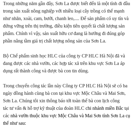
Trong những năm gần đây, Sơn La được biết đến là một tỉnh đi đầu
trong sản xuất nông nghiệp với nhiều loại cây trồng có thế mạnh
như nhãn, xoài, cam, bưởi, chanh leo,.... Để sản phẩm có uy tín và
đứng vững trên thị trường, điều kiện tiên quyết là chất lượng sản
phẩm. Chính vì vậy, sản xuất hữu cơ đang là hướng đi đúng góp
phần nâng tầm giá trị chất lượng nông sản của Sơn La.
Bộ Chế phẩm sinh học HLC của công ty CP HLC Hà Nội đã và
đang được các nhà vườn, các hợp tác xã trên khu vực Sơn La áp
dụng rất thành công và được bà con tin dùng.
Trong chuyến công tác lần này Công ty CP HLC Hà Nội sẽ có ba
ngày đồng hành cùng bà con tại khu vực Mộc Châu và Mai Sơn,
Sơn La. Chúng tôi xin thông báo tới toàn thể bà con lịch công
tác tư vấn & hỗ trợ kỹ thuật
c
ủa đoàn HLC
chi nhánh miền Bắc
tại
các
nhà vườn thuộc khu vực Mộc Châu và Mai Sơn tỉnh Sơn La cụ
thể
như sau: