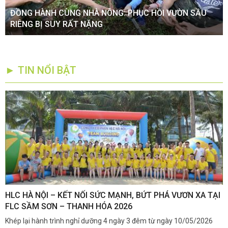
ĐỒNG HÀNH CÙNG NHÀ NÔNG: PHỤC HỒI VƯỜN SẦU
RIÊNG BỊ SUY RẤT NẶNG
► TIN NỔI BẬT
,
HLC HÀ NỘI – KẾT NỐI SỨC MẠNH, BỨT PHÁ VƯƠN XA TẠI
K
FLC SẦM SƠN – THANH HÓA 2026
Q
Khép lại hành trình nghỉ dưỡng 4 ngày 3 đêm từ ngày 10/05/2026
G