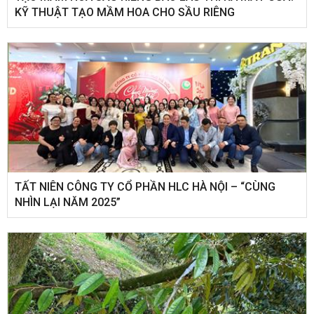
KỸ THUẬT TẠO MẦM HOA CHO SẦU RIÊNG
​TẤT NIÊN CÔNG TY CỔ PHẦN HLC HÀ NỘI – “CÙNG
NHÌN LẠI NĂM 2025”