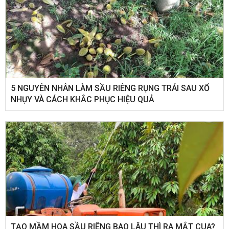
5 NGUYÊN NHÂN LÀM SẦU RIÊNG RỤNG TRÁI SAU XỔ
NHỤY VÀ CÁCH KHẮC PHỤC HIỆU QUẢ
TẠO MẦM HOA SẦU RIÊNG BAO LÂU THÌ RA MẮT CUA?