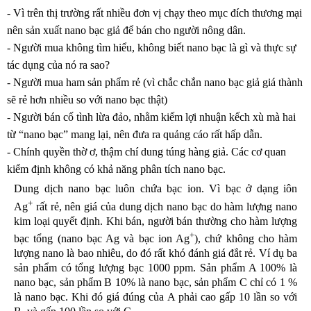
- Vì trên thị trường rất nhiều đơn vị chạy theo mục đích thương mại
nên sản xuất nano bạc giả để bán cho người nông dân.
- Người mua không tìm hiểu, không biết nano bạc là gì và thực sự
tác dụng của nó ra sao?
- Người mua ham sản phẩm rẻ (vì chắc chắn nano bạc giả giá thành
sẽ rẻ hơn nhiều so với nano bạc thật)
- Người bán cố tình lừa đảo, nhằm kiếm lợi nhuận kếch xù mà hai
từ “nano bạc” mang lại, nên đưa ra quảng cáo rất hấp dẫn.
- Chính quyền thờ ơ, thậm chí dung túng hàng giả. Các cơ quan
kiểm định không có khả năng phân tích nano bạc.
Dung dịch nano bạc luôn chứa bạc ion. Vì bạc ở dạng iôn
+
Ag
rất rẻ, nên giá của dung dịch nano bạc do hàm lượng nano
kim loại quyết định. Khi bán, người bán thường cho hàm lượng
+
bạc tổng (nano bạc Ag và bạc ion Ag
), chứ không cho hàm
lượng nano là bao nhiêu, do đó rất khó đánh giá đắt rẻ. Ví dụ ba
sản phẩm có tổng lượng bạc 1000 ppm. Sản phẩm A 100% là
nano bạc, sản phẩm B 10% là nano bạc, sản phẩm C chỉ có 1 %
là nano bạc. Khi đó giá đúng của A phải cao gấp 10 lần so với