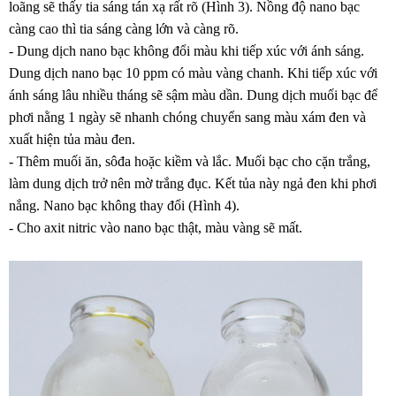
loãng sẽ thấy tia sáng tán xạ rất rõ (Hình 3). Nồng độ nano bạc
càng cao thì tia sáng càng lớn và càng rõ.
- Dung dịch nano bạc không đổi màu khi tiếp xúc với ánh sáng.
Dung dịch nano bạc 10 ppm có màu vàng chanh. Khi tiếp xúc với
ánh sáng lâu nhiều tháng sẽ sậm màu dần. Dung dịch muối bạc để
phơi nằng 1 ngày sẽ nhanh chóng chuyển sang màu xám đen và
xuất hiện tủa màu đen.
- Thêm muối ăn, sôđa hoặc kiềm và lắc. Muối bạc cho cặn trắng,
làm dung dịch trở nên mờ trắng đục. Kết tủa này ngả đen khi phơi
nắng. Nano bạc không thay đổi (Hình 4).
- Cho axit nitric vào nano bạc thật, màu vàng sẽ mất.