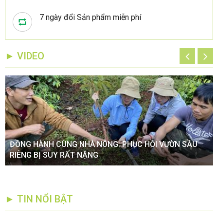
7 ngày đổi Sản phẩm miễn phí
► VIDEO
ĐỒNG HÀNH CÙNG NHÀ NÔNG: PHỤC HỒI VƯỜN SẦU
RIÊNG BỊ SUY RẤT NẶNG
► TIN NỔI BẬT