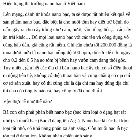
Hiện trạng thị trường nano bạc ở Việt nam
Lên mạng, đánh từ khóa nano bạc, ta sẽ được rất nhiều kết quả về
sản phẩm nano bạc, đặc biệt là cho nuôi tôm hay diệt trừ bệnh do
nấm gây ra cho cây trồng như cam, bưởi, sầu riêng, tiêu,... các cây
ăn trái khác… Đủ mọi loại nano bạc với các tên và công dụng vô
cùng hấp dẫn, giá cũng rất mềm. Chỉ cần chưa tới 200.000 đồng là
mua được nửa lít nano bạc nồng độ 500 ppm, đủ sức để cứu nguy
cho 0,2 đến 0,5 ha ao tôm bị bệnh hay vườn cam đang thối gốc.
Tuy nhiên, gần hết các địa chỉ bán nano bạc ấy chỉ có số điện thoại
di động liên hệ, không có điện thoại bàn và cũng chẳng có địa chỉ
cơ sở sản xuất, hay có thì cũng chỉ là địa chỉ ma hay đúng địa chỉ
thì chả có công ty nào cả, hay công ty đã dọn đi rồi.....
Vậy thực tế như thế nào?
Bà con cần phải phân biệt nano bạc (bạc kim loại ở dạng hạt rất
+
nhỏ) và muối bạc (Bạc ở dạng iôn Ag
). Nano bạc là các hạt kim
loại rất nhỏ, có khả năng phản xạ ánh sáng. Còn muối bạc là bạc
tồn tại ở dạng ion, không phản chiếu ánh sáng.