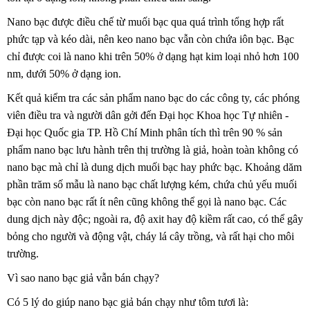
Nano bạc được điều chế từ muối bạc qua quá trình tổng hợp rất
phức tạp và kéo dài, nên keo nano bạc vẫn còn chứa iôn bạc. Bạc
chỉ được coi là nano khi trên 50% ở dạng hạt kim loại nhỏ hơn 100
nm, dưới 50% ở dạng ion.
Kết quả kiểm tra các sản phẩm nano bạc do các công ty, các phóng
viên điều tra và người dân gởi đến Đại học Khoa học Tự nhiên -
Đại học Quốc gia TP. Hồ Chí Minh phân tích thì trên 90 % sản
phẩm nano bạc lưu hành trên thị trường là giả, hoàn toàn không có
nano bạc mà chỉ là dung dịch muối bạc hay phức bạc. Khoảng dăm
phần trăm số mẫu là nano bạc chất lượng kém, chứa chủ yếu muối
bạc còn nano bạc rất ít nên cũng không thể gọi là nano bạc. Các
dung dịch này độc; ngoài ra, độ axit hay độ kiềm rất cao, có thể gây
bỏng cho người và động vật, cháy lá cây trồng, và rất hại cho môi
trường.
Vì sao nano bạc giả vẫn bán chạy?
Có 5 lý do giúp nano bạc giả bán chạy như tôm tươi là: