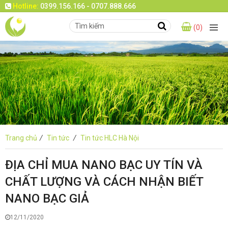
Hotline:
0399.156.166 - 0707.888.666
(0)
Trang chủ
/
Tin tức
/
Tin tức HLC Hà Nội
ĐỊA CHỈ MUA NANO BẠC UY TÍN VÀ
CHẤT LƯỢNG VÀ CÁCH NHẬN BIẾT
NANO BẠC GIẢ
12/11/2020