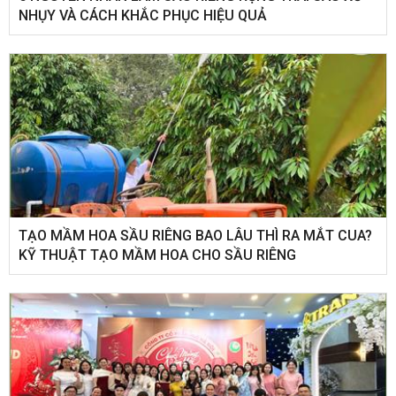
NHỤY VÀ CÁCH KHẮC PHỤC HIỆU QUẢ
TẠO MẦM HOA SẦU RIÊNG BAO LÂU THÌ RA MẮT CUA?
KỸ THUẬT TẠO MẦM HOA CHO SẦU RIÊNG