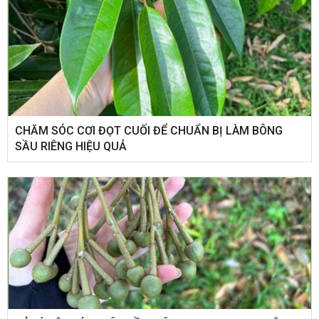
CHĂM SÓC CƠI ĐỌT CUỐI ĐỂ CHUẨN BỊ LÀM BÔNG
SẦU RIÊNG HIỆU QUẢ