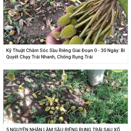
Kỹ Thuật Chăm Sóc Sầu Riêng Giai Đoạn 0 - 30 Ngày: Bí
Quyết Chạy Trái Nhanh, Chống Rụng Trái
5 NGUYÊN NHÂN LÀM SẦU RIÊNG RỤNG TRÁI SAU XỔ