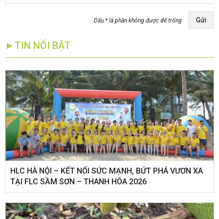
Gửi
Dấu * là phần không được để trống
►TIN NỔI BẬT
HLC HÀ NỘI – KẾT NỐI SỨC MẠNH, BỨT PHÁ VƯƠN XA
TẠI FLC SẦM SƠN – THANH HÓA 2026