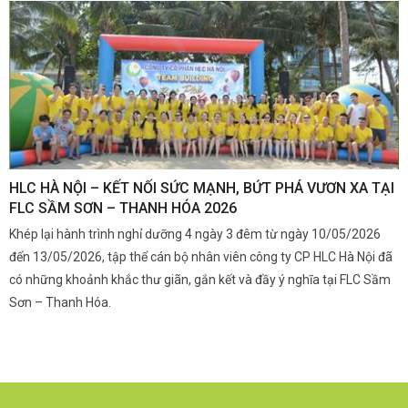
,
HLC HÀ NỘI – KẾT NỐI SỨC MẠNH, BỨT PHÁ VƯƠN XA TẠI
K
FLC SẦM SƠN – THANH HÓA 2026
Q
Khép lại hành trình nghỉ dưỡng 4 ngày 3 đêm từ ngày 10/05/2026
G
và
đến 13/05/2026, tập thể cán bộ nhân viên công ty CP HLC Hà Nội đã
đ
i.
có những khoảnh khắc thư giãn, gắn kết và đầy ý nghĩa tại FLC Sầm
s
Sơn – Thanh Hóa.
c