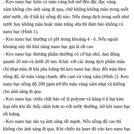
- Keo nano bạc luôn có màu vàng hơi mờ đến đặc đục vàng
xám không cho ánh sáng đi qua, chứ không không màu trong suốt
như nước, dù ở bất kỳ nồng độ nào. Nếu dung dịch trong suốt như
nước hay không màu hoặc màu trắng sữa thì đảm bảo không có
nano bạc (Hình 1).
- Keo nano bạc thường có pH trong khoảng 4 - 6. Nếu ngoài
khoảng này thì khả năng nano bạc giả là rất cao.
- Keo nano bạc thương phẩm thường có cỡ hạt nhỏ, dao động
quanh 20 nm và dưới 20 nm. Khác với các dung dịch phẩm màu
chỉ nhạt màu đi khi pha loãng thì keo nano bạc thay đổi màu theo
nồng độ, từ màu vàng chanh, đến cam và vàng xám (Hình 2). Keo
nano bạc nồng độ 200 ppm trở lên màu vàng xám nhạt và không
cho ánh sáng đi qua.
- Keo nano bạc chứa chất bảo vệ là polyme và hàng tỉ tỉ hạt kim
loại nên khi lắc thấy sánh hơn so với nước thường, trừ khi nano bạc
rất loãng.
- Keo nano bạc tán xạ ánh sáng rất mạnh. Nếu nồng độ cao thì
không cho ánh sáng đi qua. Khi chiếu tia laser đỏ vào keo nano bạc