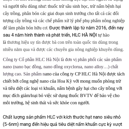
và người tiêu dùng như: thuốc trừ sâu sinh học, trừ nấm bệnh hại
cây trồng, phân bón các giai đoạn sinh trưởng cho tất cả các đối
tượng cây trồng và các chế phẩm xử lý phế phụ phẩm nông nghiệp
Được thành lập từ năm 2016, đến nay
để làm phân bón hữu cơ.
sau 4 năm hình thành và phát triển,
HLC HÀ NỘI
tự hào
là
thương hiệu uy tín được bà con trên toàn quốc tin dùng trong
nhiều năm qua và được các chuyên gia nông nghiệp khuyên dùng.
Công ty Cổ phần HLC Hà Nội là đơn vị phân phối các sản phẩm
nano (nano bạc đồng, nano đồng oxyclorua, nano alloy…) chất
lượng cao. Sản phẩm n
ano của công ty CP HLC Hà Nội được tách
chiết bởi công nghệ nano của Hoa Kỳ với mong muốn phòng trừ
và tiêu diệt các loại vi khuẩn, nấm bệnh gây hại cho cây trồng với
mục đích giảm/loại bỏ việc sử dụng thuốc BVTV để
bảo vệ cho
môi trường, hệ sinh thái và sức khỏe con người.
Chất lượng sản phẩm HLC với kích thước hạt nano siêu nhỏ
(5-6nm) mang đến hiệu quả tiêu diệt nấm khuẩn cực kỳ vượt