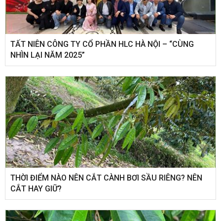
​TẤT NIÊN CÔNG TY CỔ PHẦN HLC HÀ NỘI – “CÙNG
NHÌN LẠI NĂM 2025”
THỜI ĐIỂM NÀO NÊN CẮT CÀNH BƠI SẦU RIÊNG? NÊN
CẮT HAY GIỮ?