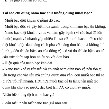
B, và gấp 100 lần so với C.
Tại sao chỉ dùng nano bạc chứ không dùng muối bạc?
- Muối bạc diệt khuẩn ở nồng độ cao.
- Muối bạc độc và gây bệnh da xanh, trong khi nano bạc thì không.
- Nano bạc diệt khuẩn, virus và nấm gây bệnh (kể các loại đã lờn
thuốc) mạnh và nhanh gấp nhiều lần so với muối bạc, nhờ cơ chế
diệt khuẩn độc đáo bằng cách phá vỡ màng đơn bào mà không ảnh
hưởng đến tế bào bậc cao của động vật có vú do tế bào bậc cao có
cấu trúc phức tạp hơn nhiều so với đơn bào.
- Hiệu quả của nano bạc kéo dài.
- Nano bạc khó bị rửa trôi và có chất bám dính bảo vệ nên tồn tại
lâu trong các vật liệu mà chúng được đưa vào, còn muối bạc thì sẽ
bị rửa trôi rất nhanh. Hơn nữa muối bạc dễ bị lắng nên mất tác
dụng khi cho vào nước, đặc biệt là nước có clo hay muối.
Nhận biết dung dịch nano bạc giả
8 dấu hiệu nhận biết nano bạc giả như sau.