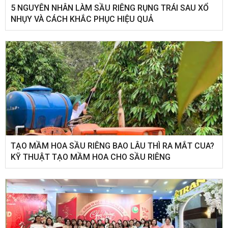
5 NGUYÊN NHÂN LÀM SẦU RIÊNG RỤNG TRÁI SAU XỔ
NHỤY VÀ CÁCH KHẮC PHỤC HIỆU QUẢ
TẠO MẦM HOA SẦU RIÊNG BAO LÂU THÌ RA MẮT CUA?
KỸ THUẬT TẠO MẦM HOA CHO SẦU RIÊNG