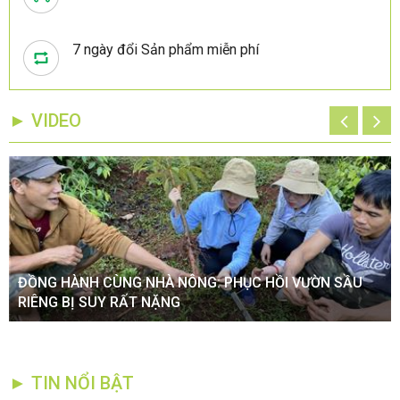
7 ngày đổi Sản phẩm miễn phí
► VIDEO
ĐỒNG HÀNH CÙNG NHÀ NÔNG: PHỤC HỒI VƯỜN SẦU
RIÊNG BỊ SUY RẤT NẶNG
► TIN NỔI BẬT