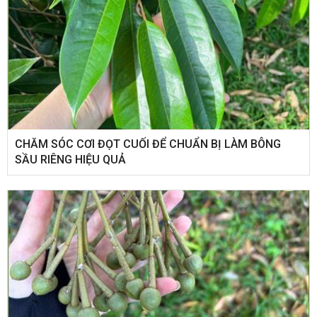
CHĂM SÓC CƠI ĐỌT CUỐI ĐỂ CHUẨN BỊ LÀM BÔNG
SẦU RIÊNG HIỆU QUẢ