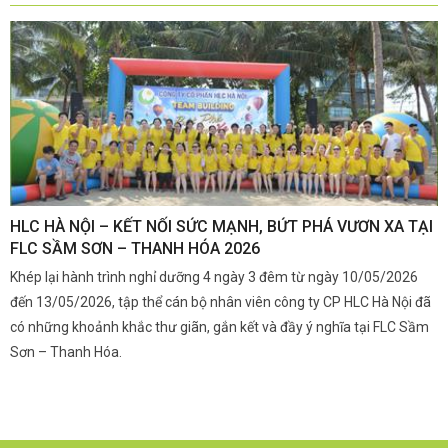
,
HLC HÀ NỘI – KẾT NỐI SỨC MẠNH, BỨT PHÁ VƯƠN XA TẠI
K
FLC SẦM SƠN – THANH HÓA 2026
Q
Khép lại hành trình nghỉ dưỡng 4 ngày 3 đêm từ ngày 10/05/2026
G
và
đến 13/05/2026, tập thể cán bộ nhân viên công ty CP HLC Hà Nội đã
đ
i.
có những khoảnh khắc thư giãn, gắn kết và đầy ý nghĩa tại FLC Sầm
s
Sơn – Thanh Hóa.
c