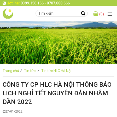
Hotline:
0399.156.166 - 0707.888.666
(0)
Trang chủ
/
Tin tức
/
Tin tức HLC Hà Nội
CÔNG TY CP HLC HÀ NỘI THÔNG BÁO
LỊCH NGHỈ TẾT NGUYÊN ĐÁN NHÂM
DẦN 2022
27/01/2022