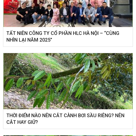
​TẤT NIÊN CÔNG TY CỔ PHẦN HLC HÀ NỘI – “CÙNG
NHÌN LẠI NĂM 2025”
THỜI ĐIỂM NÀO NÊN CẮT CÀNH BƠI SẦU RIÊNG? NÊN
CẮT HAY GIỮ?