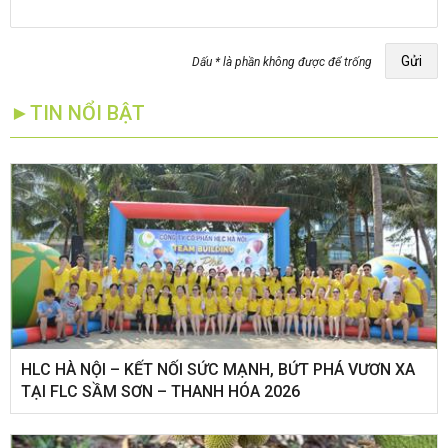
Gửi
Dấu * là phần không được để trống
►TIN NỔI BẬT
HLC HÀ NỘI – KẾT NỐI SỨC MẠNH, BỨT PHÁ VƯƠN XA
TẠI FLC SẦM SƠN – THANH HÓA 2026