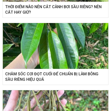
THỜI ĐIỂM NÀO NÊN CẮT CÀNH BƠI SẦU RIÊNG? NÊN
CẮT HAY GIỮ?
CHĂM SÓC CƠI ĐỌT CUỐI ĐỂ CHUẨN BỊ LÀM BÔNG
SẦU RIÊNG HIỆU QUẢ