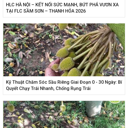
HLC HÀ NỘI – KẾT NỐI SỨC MẠNH, BỨT PHÁ VƯƠN XA
TẠI FLC SẦM SƠN – THANH HÓA 2026
Kỹ Thuật Chăm Sóc Sầu Riêng Giai Đoạn 0 - 30 Ngày: Bí
Quyết Chạy Trái Nhanh, Chống Rụng Trái