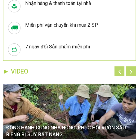
Nhận hàng & thanh toán tại nhà
Miễn phí vận chuyển khi mua 2 SP
7 ngày đổi Sản phẩm miễn phí
► VIDEO
ĐỒNG HÀNH CÙNG NHÀ NÔNG: PHỤC HỒI VƯỜN SẦU
RIÊNG BỊ SUY RẤT NẶNG