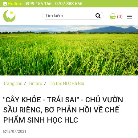
Hotline:
0399.156.166 - 0707.888.666
(0)
Trang chủ
/
Tin tức
/
Tin tức HLC Hà Nội
"CÂY KHỎE - TRÁI SAI" - CHỦ VƯỜN
SẦU RIÊNG, BƠ PHẢN HỒI VỀ CHẾ
PHẨM SINH HỌC HLC
12/07/2021