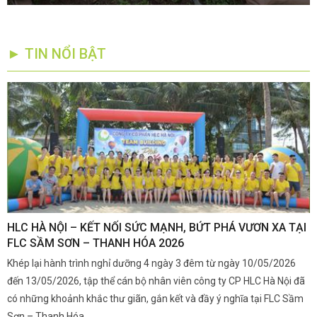
► TIN NỔI BẬT
,
HLC HÀ NỘI – KẾT NỐI SỨC MẠNH, BỨT PHÁ VƯƠN XA TẠI
K
FLC SẦM SƠN – THANH HÓA 2026
Q
Khép lại hành trình nghỉ dưỡng 4 ngày 3 đêm từ ngày 10/05/2026
G
và
đến 13/05/2026, tập thể cán bộ nhân viên công ty CP HLC Hà Nội đã
đ
i.
có những khoảnh khắc thư giãn, gắn kết và đầy ý nghĩa tại FLC Sầm
s
Sơn – Thanh Hóa.
c