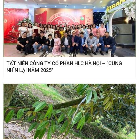
​TẤT NIÊN CÔNG TY CỔ PHẦN HLC HÀ NỘI – “CÙNG
NHÌN LẠI NĂM 2025”