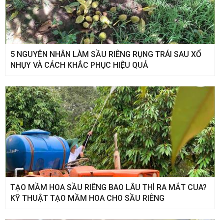
5 NGUYÊN NHÂN LÀM SẦU RIÊNG RỤNG TRÁI SAU XỔ
NHỤY VÀ CÁCH KHẮC PHỤC HIỆU QUẢ
TẠO MẦM HOA SẦU RIÊNG BAO LÂU THÌ RA MẮT CUA?
KỸ THUẬT TẠO MẦM HOA CHO SẦU RIÊNG