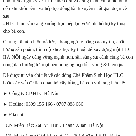
tình từ đội ngũ kỹ sư HLC: theo dõi và đồng hành cùng mô hình
đến khi khỏi bệnh và tiếp tục đồng hành xuyên suốt giai đoạn về
sau.
- HLC luôn sẵn sàng xuống trực tiếp tận vườn để hỗ trợ kỹ thuật
cho bà con.
Chúng tôi luôn luôn nỗ lực, không ngừng nâng cao uy tín, chất
lượng sản phẩm, trình độ khoa học kỹ thuật để xây dựng một HLC
HÀ NỘI ngày càng vững mạnh hơn, sẵn sàng sát cánh cùng bà con
nông dân hướng tới một nền nông nghiệp bền vững & hiệu quả.
Để được tư vấn chi tiết về các dòng Chế Phẩm Sinh Học HLC
hoặc các vấn đề liên quan tới cây trồng, bà con vui lòng liên hệ:
► Công ty CP HLC Hà Nội:
► Hotline: 0399 156 166 - 0707 888 666
► Địa chỉ:
- CN Miền Bắc: 268 Vũ Hữu, Thanh Xuân, Hà Nội.
- CN Miền Nam: C54 Khu phố 11, Tổ 1 đường Lê Thị Riêng,