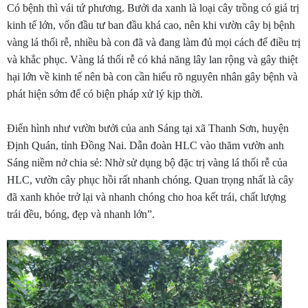
Có bệnh thì vái tứ phương. Bưởi da xanh là loại cây trồng có giá trị
kinh tế lớn, vốn đầu tư ban đầu khá cao, nên khi vườn cây bị bệnh
vàng lá thối rễ, nhiều bà con đã và đang làm đủ mọi cách để điều trị
và khắc phục. Vàng lá thối rễ có khả năng lây lan rộng và gây thiệt
hại lớn về kinh tế nên bà con cần hiểu rõ nguyên nhân gây bệnh và
phát hiện sớm để có biện pháp xử lý kịp thời.
Điển hình như vườn bưởi của anh Sáng tại xã Thanh Sơn, huyện
Định Quán, tỉnh Đồng Nai.
Dẫn đoàn HLC vào thăm vườn anh
Sáng niềm nở chia sẻ: Nhờ sử dụng bộ đặc trị vàng lá thối rễ của
HLC, vườn cây phục hồi rất nhanh chóng. Quan trọng nhất là cây
đã xanh khỏe trở lại và nhanh chóng cho hoa kết trái, chất lượng
trái đều, bóng, đẹp và nhanh lớn”.