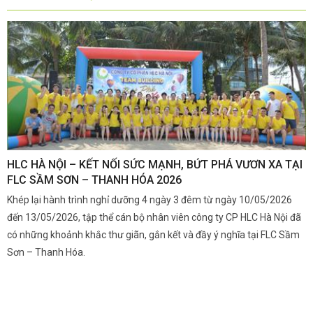
,
HLC HÀ NỘI – KẾT NỐI SỨC MẠNH, BỨT PHÁ VƯƠN XA TẠI
K
FLC SẦM SƠN – THANH HÓA 2026
Q
Khép lại hành trình nghỉ dưỡng 4 ngày 3 đêm từ ngày 10/05/2026
G
và
đến 13/05/2026, tập thể cán bộ nhân viên công ty CP HLC Hà Nội đã
đ
i.
có những khoảnh khắc thư giãn, gắn kết và đầy ý nghĩa tại FLC Sầm
s
Sơn – Thanh Hóa.
c