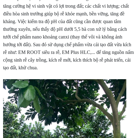
tăng cường hệ vi sinh vật có lợi trong đất; các chất vi lượng; chất
điều hòa sinh trưởng giúp bộ rễ khỏe mạnh, bền vững, tăng đề
kháng. Việc kiểm tra độ pH của đất cũng cần được quan tâm
thường xuyên, nếu thấy độ pH dưới 5,5 bà con xử lý bằng cách
tưới chế phẩm nano khoáng canxi (thay thế vôi và không ảnh
hưởng tới đất). Sau đó sử dụng chế phẩm vừa cải tạo đất vừa kích
rễ như: EM ROOT siêu ra rễ, EM Plus HLC,... để tăng nguồn nấm
cộng sinh rễ cây trồng, kích rễ mới, kích thích bộ rễ phát triển, cải
tạo đất, khử chua.