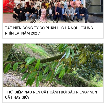
​TẤT NIÊN CÔNG TY CỔ PHẦN HLC HÀ NỘI – “CÙNG
NHÌN LẠI NĂM 2025”
THỜI ĐIỂM NÀO NÊN CẮT CÀNH BƠI SẦU RIÊNG? NÊN
CẮT HAY GIỮ?