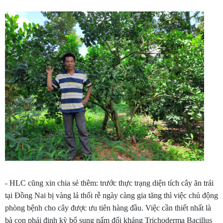
- HLC cũng xin chia sẻ thêm: trước thực trạng diện tích cây ăn trái
tại Đồng Nai bị vàng lá thối rễ ngày càng gia tăng thì việc chủ động
phòng bệnh cho cây được ưu tiên hàng đầu. Việc cần thiết nhất là
bà con phải định kỳ bổ sung nấm đối kháng Trichoderma Bacillus