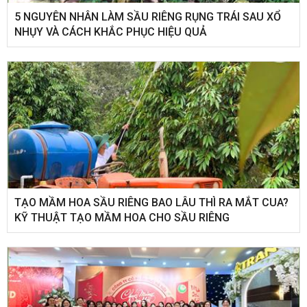
5 NGUYÊN NHÂN LÀM SẦU RIÊNG RỤNG TRÁI SAU XỔ
NHỤY VÀ CÁCH KHẮC PHỤC HIỆU QUẢ
TẠO MẦM HOA SẦU RIÊNG BAO LÂU THÌ RA MẮT CUA?
KỸ THUẬT TẠO MẦM HOA CHO SẦU RIÊNG