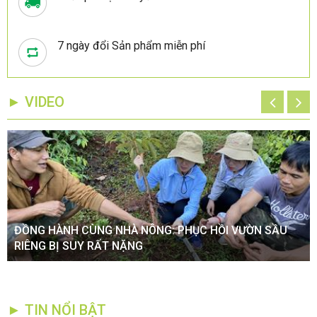
7 ngày đổi Sản phẩm miễn phí
► VIDEO
ĐỒNG HÀNH CÙNG NHÀ NÔNG: PHỤC HỒI VƯỜN SẦU
RIÊNG BỊ SUY RẤT NẶNG
► TIN NỔI BẬT