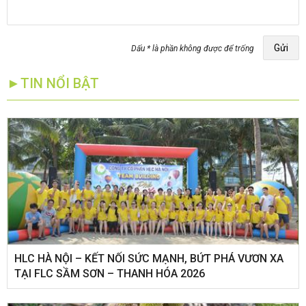
Gửi
Dấu * là phần không được để trống
►TIN NỔI BẬT
HLC HÀ NỘI – KẾT NỐI SỨC MẠNH, BỨT PHÁ VƯƠN XA
TẠI FLC SẦM SƠN – THANH HÓA 2026