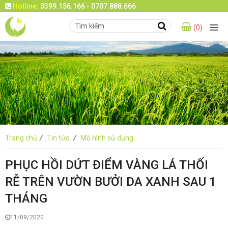
Hotline:
0399.156.166 - 0707.888.666
(0)
Trang chủ
/
Tin tức
/
Mô hình sử dụng
PHỤC HỒI DỨT ĐIỂM VÀNG LÁ THỐI
RỄ TRÊN VƯỜN BƯỞI DA XANH SAU 1
THÁNG
11/09/2020