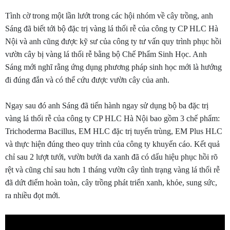
Tình cờ trong một lần lướt trong các hội nhóm về cây trồng, anh
Sáng đã biết tới bộ đặc trị vàng lá thối rễ của công ty CP HLC Hà
Nội và anh cũng được kỹ sư của công ty tư vấn quy trình phục hồi
vườn cây bị vàng lá thối rễ bằng bộ Chế Phẩm Sinh Học. Anh
Sáng mới nghĩ rằng ứng dụng phương pháp sinh học mới là hướng
đi đúng đắn và có thể cứu được vườn cây của anh.
Ngay sau đó anh Sáng đã tiến hành ngay sử dụng bộ ba đặc trị
vàng lá thối rễ của công ty CP HLC Hà Nội bao gồm 3 chế phẩm:
Trichoderma Bacillus, EM HLC đặc trị tuyến trùng, EM Plus HLC
và thực hiện đúng theo quy trình của công ty khuyến cáo. Kết quả
chỉ sau 2 lượt tưới, vườn bưởi da xanh đã có dấu hiệu phục hồi rõ
rệt và cũng chỉ sau hơn 1 tháng vườn cây tình trạng vàng lá thối rễ
đã dứt điểm hoàn toàn, cây trồng phát triển xanh, khỏe, sung sức,
ra nhiều đọt mới.