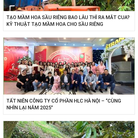
TẠO MẦM HOA SẦU RIÊNG BAO LÂU THÌ RA MẮT CUA?
KỸ THUẬT TẠO MẦM HOA CHO SẦU RIÊNG
​TẤT NIÊN CÔNG TY CỔ PHẦN HLC HÀ NỘI – “CÙNG
NHÌN LẠI NĂM 2025”