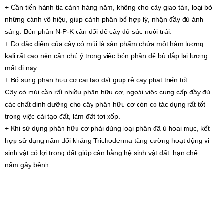
+ Cần tiến hành tỉa cành hàng năm, không cho cây giao tán, loại bỏ
những cành vô hiệu, giúp cành phân bố hợp lý, nhận đầy đủ ánh
sáng. Bón phân N-P-K cân đối để cây đủ sức nuôi trái.
+ Do đặc điểm của cây có múi là sản phẩm chứa một hàm lượng
kali rất cao nên cần chú ý trong việc bón phân để bù đắp lại lượng
mất đi này.
+ Bổ sung phân hữu cơ cải tạo đất giúp rễ cây phát triển tốt.
Cây có múi cần rất nhiều phân hữu cơ, ngoài việc cung cấp đầy đủ
các chất dinh dưỡng cho cây phân hữu cơ còn có tác dụng rất tốt
trong việc cải tạo đất, làm đất tơi xốp.
+ Khi sử dụng phân hữu cơ phải dùng loại phân đã ủ hoai mục, kết
hợp sử dụng nấm đối kháng Trichoderma tăng cường hoạt động vi
sinh vật có lợi trong đất giúp cân bằng hệ sinh vật đất, hạn chế
nấm gây bệnh.