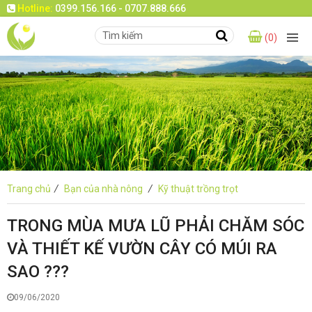
Hotline:
0399.156.166 - 0707.888.666
(0)
Trang chủ
/
Bạn của nhà nông
/
Kỹ thuật trồng trọt
TRONG MÙA MƯA LŨ PHẢI CHĂM SÓC
VÀ THIẾT KẾ VƯỜN CÂY CÓ MÚI RA
SAO ???
09/06/2020