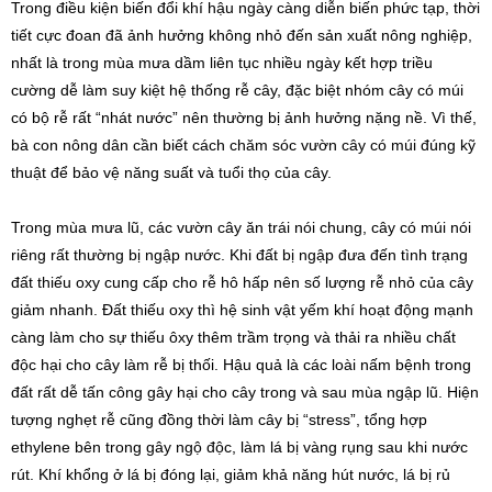
Trong điều kiện biến đổi khí hậu ngày càng diễn biến phức tạp, thời
tiết cực đoan đã ảnh hưởng không nhỏ đến sản xuất nông nghiệp,
nhất là trong mùa mưa dầm liên tục nhiều ngày kết hợp triều
cường dễ làm suy kiệt hệ thống rễ cây, đặc biệt nhóm cây có múi
có bộ rễ rất “nhát nước” nên thường bị ảnh hưởng nặng nề. Vì thế,
bà con nông dân cần biết cách chăm sóc vườn cây có múi đúng kỹ
thuật để bảo vệ năng suất và tuổi thọ của cây.
Trong mùa mưa lũ, các vườn cây ăn trái nói chung, cây có múi nói
riêng rất thường bị ngập nước. Khi đất bị ngập đưa đến tình trạng
đất thiếu oxy cung cấp cho rễ hô hấp nên số lượng rễ nhỏ của cây
giảm nhanh. Đất thiếu oxy thì hệ sinh vật yếm khí hoạt động mạnh
càng làm cho sự thiếu ôxy thêm trầm trọng và thải ra nhiều chất
độc hại cho cây làm rễ bị thối. Hậu quả là các loài nấm bệnh trong
đất rất dễ tấn công gây hại cho cây trong và sau mùa ngập lũ. Hiện
tượng nghẹt rễ cũng đồng thời làm cây bị “stress”, tổng hợp
ethylene bên trong gây ngộ độc, làm lá bị vàng rụng sau khi nước
rút. Khí khổng ở lá bị đóng lại, giảm khả năng hút nước, lá bị rủ