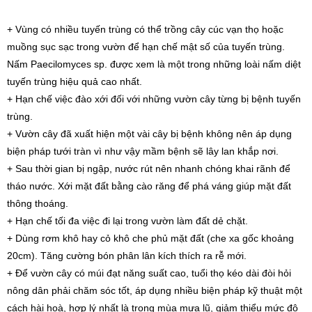
+ Vùng có nhiều tuyến trùng có thể trồng cây cúc vạn thọ hoặc
muồng sục sạc trong vườn để hạn chế mật số của tuyến trùng.
Nấm Paecilomyces sp. được xem là một trong những loài nấm diệt
tuyến trùng hiệu quả cao nhất.
+ Hạn chế việc đào xới đối với những vườn cây từng bị bệnh tuyến
trùng.
+ Vườn cây đã xuất hiện một vài cây bị bệnh không nên áp dụng
biện pháp tưới tràn vì như vậy mầm bệnh sẽ lây lan khắp nơi.
+ Sau thời gian bị ngập, nước rút nên nhanh chóng khai rãnh để
tháo nước. Xới mặt đất bằng cào răng để phá váng giúp mặt đất
thông thoáng.
+ Hạn chế tối đa việc đi lại trong vườn làm đất dẻ chặt.
+ Dùng rơm khô hay cỏ khô che phủ mặt đất (che xa gốc khoảng
20cm). Tăng cường bón phân lân kích thích ra rễ mới.
+ Để vườn cây có múi đạt năng suất cao, tuổi thọ kéo dài đòi hỏi
nông dân phải chăm sóc tốt, áp dụng nhiều biện pháp kỹ thuật một
cách hài hoà, hợp lý nhất là trong mùa mưa lũ, giảm thiểu mức độ