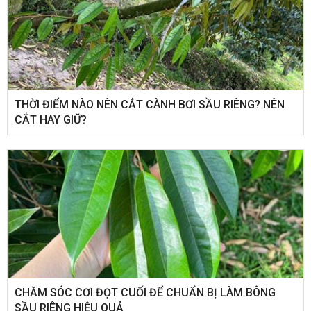
THỜI ĐIỂM NÀO NÊN CẮT CÀNH BƠI SẦU RIÊNG? NÊN
CẮT HAY GIỮ?
CHĂM SÓC CƠI ĐỌT CUỐI ĐỂ CHUẨN BỊ LÀM BÔNG
SẦU RIÊNG HIỆU QUẢ