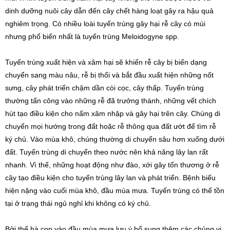
dinh dưỡng nuôi cây dẫn đến cây chết hàng loạt gây ra hậu quả
nghiêm trọng. Có nhiều loài tuyến trùng gây hại rễ cây có múi
nhưng phổ biến nhất là tuyến trùng Meloidogyne spp.
Tuyến trùng xuất hiện và xâm hại sẽ khiến rễ cây bị biến dạng
chuyển sang màu nâu, rễ bị thối và bắt đầu xuất hiện những nốt
sưng, cây phát triển chậm dần còi cọc, cây thấp. Tuyến trùng
thường tấn công vào những rễ đã trưởng thành, những vết chích
hút tạo điều kiện cho nấm xâm nhập và gây hại trên cây. Chúng di
chuyển mọi hướng trong đất hoặc rễ thông qua đất ướt để tìm rễ
ký chủ. Vào mùa khô, chúng thường di chuyển sâu hơn xuống dưới
đất. Tuyến trùng di chuyển theo nước nên khả năng lây lan rất
nhanh. Vì thế, những hoạt động như đào, xới gây tổn thương ở rễ
cây tạo điều kiện cho tuyến trùng lây lan và phát triển. Bệnh biểu
hiện nặng vào cuối mùa khô, đầu mùa mưa. Tuyến trùng có thể tồn
tại ở trạng thái ngủ nghỉ khi không có ký chủ.
Bởi thế bà con vào đầu mùa mưa lưu ý bổ sung thêm các chủng vi