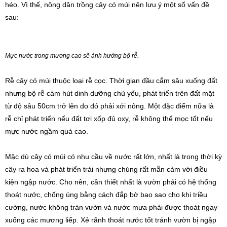
héo. Vì thế, nông dân trồng cây có múi nên lưu ý một số vấn đề
sau:
Mực nước trong mương cao sẽ ảnh hưởng bộ rễ.
Rễ cây có múi thuộc loại rễ cọc. Thời gian đầu cắm sâu xuống đất
nhưng bộ rễ cám hút dinh dưỡng chủ yếu, phát triển trên đất mặt
từ độ sâu 50cm trở lên do đó phải xới nông. Một đặc điểm nữa là
rễ chỉ phát triển nếu đất tơi xốp đủ oxy, rễ không thể mọc tốt nếu
mực nước ngầm quá cao.
Mặc dù cây có múi có nhu cầu về nước rất lớn, nhất là trong thời kỳ
cây ra hoa và phát triển trái nhưng chúng rất mẫn cảm với điều
kiện ngập nước. Cho nên, cần thiết nhất là vườn phải có hệ thống
thoát nước, chống úng bằng cách đắp bờ bao sao cho khi triều
cường, nước không tràn vườn và nước mưa phải được thoát ngay
xuống các mương liếp. Xẻ rãnh thoát nước tốt tránh vườn bị ngập