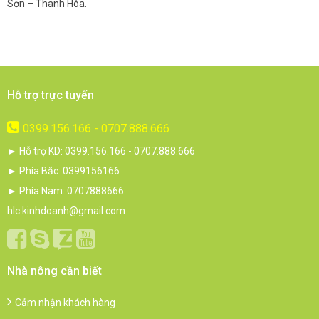
Sơn – Thanh Hóa.
c
Hỗ trợ trực tuyến
0399.156.166 - 0707.888.666
► Hỗ trợ KD: 0399.156.166 - 0707.888.666
► Phía Bắc: 0399156166
► Phía Nam: 0707888666
hlc.kinhdoanh@gmail.com
Nhà nông cần biết
Cảm nhận khách hàng