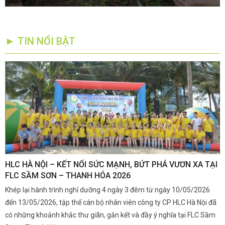
► TIN NỔI BẬT
,
HLC HÀ NỘI – KẾT NỐI SỨC MẠNH, BỨT PHÁ VƯƠN XA TẠI
K
FLC SẦM SƠN – THANH HÓA 2026
Q
Khép lại hành trình nghỉ dưỡng 4 ngày 3 đêm từ ngày 10/05/2026
G
và
đến 13/05/2026, tập thể cán bộ nhân viên công ty CP HLC Hà Nội đã
đ
i.
có những khoảnh khắc thư giãn, gắn kết và đầy ý nghĩa tại FLC Sầm
s