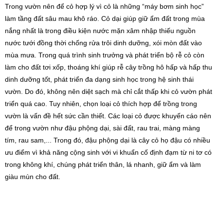
Trong vườn nên để cỏ hợp lý vì cỏ là những “máy bơm sinh học”
làm tầng đất sâu mau khô ráo. Cỏ dại giúp giữ ẩm đất trong mùa
nắng nhất là trong điều kiện nước mặn xâm nhập thiếu nguồn
nước tưới đồng thời chống rửa trôi dinh dưỡng, xói mòn đất vào
mùa mưa. Trong quá trình sinh trưởng và phát triển bộ rễ cỏ còn
làm cho đất tơi xốp, thoáng khí giúp rễ cây trồng hô hấp và hấp thu
dinh dưỡng tốt, phát triển đa dạng sinh học trong hệ sinh thái
vườn. Do đó, không nên diệt sạch mà chỉ cắt thấp khi cỏ vườn phát
triển quá cao. Tuy nhiên, chọn loại cỏ thích hợp để trồng trong
vườn là vấn đề hết sức cần thiết. Các loại cỏ được khuyến cáo nên
để trong vườn như đậu phộng dại, sài đất, rau trai, màng màng
tím, rau sam,... Trong đó, đậu phộng dại là cây cỏ họ đậu có nhiều
ưu điểm vì khả năng cộng sinh với vi khuẩn cố định đạm từ ni tơ có
trong không khí, chúng phát triển thân, lá nhanh, giữ ẩm và làm
giàu mùn cho đất.