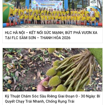
HLC HÀ NỘI – KẾT NỐI SỨC MẠNH, BỨT PHÁ VƯƠN XA
TẠI FLC SẦM SƠN – THANH HÓA 2026
Kỹ Thuật Chăm Sóc Sầu Riêng Giai Đoạn 0 - 30 Ngày: Bí
Quyết Chạy Trái Nhanh, Chống Rụng Trái