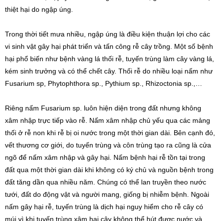
thiệt hại do ngập úng.
Trong thời tiết mưa nhiều, ngập úng là điều kiện thuận lợi cho các
vi sinh vật gây hại phát triển và tấn công rễ cây trồng. Một số bệnh
hại phổ biến như bệnh vàng lá thối rễ, tuyến trùng làm cây vàng lá,
kém sinh trưởng và có thể chết cây. Thối rễ do nhiều loại nấm như
Fusarium sp, Phytophthora sp., Pythium sp., Rhizoctonia sp.,…
Riêng nấm Fusarium sp. luôn hiện diện trong đất nhưng không
xâm nhập trực tiếp vào rễ. Nấm xâm nhập chủ yếu qua các mảng
thối ở rễ non khi rễ bị oi nước trong một thời gian dài. Bên cạnh đó,
vết thương cơ giới, do tuyến trùng và côn trùng tạo ra cũng là cửa
ngõ để nấm xâm nhập và gây hại. Nấm bệnh hại rễ tồn tại trong
đất qua một thời gian dài khi không có ký chủ và nguồn bệnh trong
đất tăng dần qua nhiều năm. Chúng có thể lan truyền theo nước
tưới, đất do động vật và người mang, giống bị nhiễm bệnh. Ngoài
nấm gây hại rễ, tuyến trùng là dịch hại nguy hiểm cho rễ cây có
múi vì khi tuyến trùng xâm hại cây không thể hút được nước và