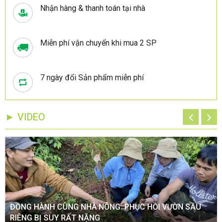
Nhận hàng & thanh toán tại nhà
Miễn phí vận chuyển khi mua 2 SP
7 ngày đổi Sản phẩm miễn phí
► VIDEO
ĐỒNG HÀNH CÙNG NHÀ NÔNG: PHỤC HỒI VƯỜN SẦU
RIÊNG BỊ SUY RẤT NẶNG