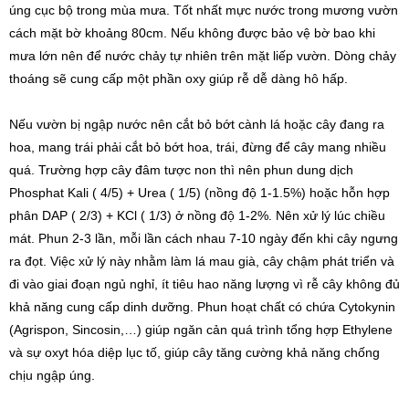
úng cục bộ trong mùa mưa. Tốt nhất mực nước trong mương vườn
cách mặt bờ khoảng 80cm. Nếu không được bảo vệ bờ bao khi
mưa lớn nên để nước chảy tự nhiên trên mặt liếp vườn. Dòng chảy
thoáng sẽ cung cấp một phần oxy giúp rễ dễ dàng hô hấp.
Nếu vườn bị ngập nước nên cắt bỏ bớt cành lá hoặc cây đang ra
hoa, mang trái phải cắt bỏ bớt hoa, trái, đừng để cây mang nhiều
quá. Trường hợp cây đâm tược non thì nên phun dung dịch
Phosphat Kali ( 4/5) + Urea ( 1/5) (nồng độ 1-1.5%) hoặc hỗn hợp
phân DAP ( 2/3) + KCl ( 1/3) ở nồng độ 1-2%. Nên xử lý lúc chiều
mát. Phun 2-3 lần, mỗi lần cách nhau 7-10 ngày đến khi cây ngưng
ra đọt. Việc xử lý này nhằm làm lá mau già, cây chậm phát triển và
đi vào giai đoạn ngủ nghỉ, ít tiêu hao năng lượng vì rễ cây không đủ
khả năng cung cấp dinh dưỡng. Phun hoạt chất có chứa Cytokynin
(Agrispon, Sincosin,…) giúp ngăn cản quá trình tổng hợp Ethylene
và sự oxyt hóa diệp lục tố, giúp cây tăng cường khả năng chống
chịu ngập úng.