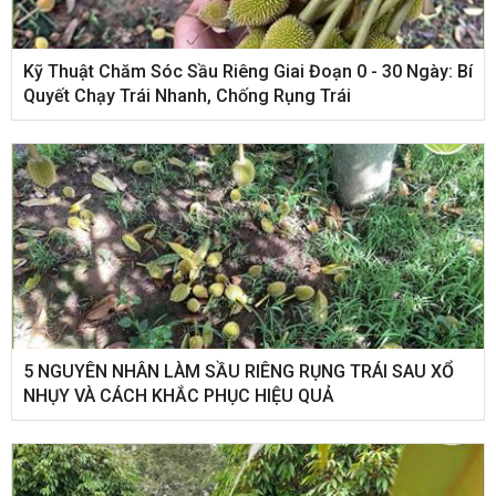
Kỹ Thuật Chăm Sóc Sầu Riêng Giai Đoạn 0 - 30 Ngày: Bí
Quyết Chạy Trái Nhanh, Chống Rụng Trái
5 NGUYÊN NHÂN LÀM SẦU RIÊNG RỤNG TRÁI SAU XỔ
NHỤY VÀ CÁCH KHẮC PHỤC HIỆU QUẢ