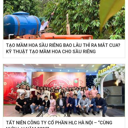
TẠO MẦM HOA SẦU RIÊNG BAO LÂU THÌ RA MẮT CUA?
KỸ THUẬT TẠO MẦM HOA CHO SẦU RIÊNG
​TẤT NIÊN CÔNG TY CỔ PHẦN HLC HÀ NỘI – “CÙNG