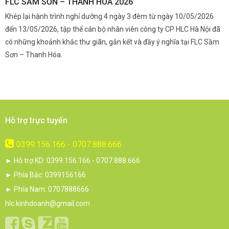
FLC SẦM SƠN – THANH HÓA 2026
Q
Khép lại hành trình nghỉ dưỡng 4 ngày 3 đêm từ ngày 10/05/2026
G
và
đến 13/05/2026, tập thể cán bộ nhân viên công ty CP HLC Hà Nội đã
đ
i.
có những khoảnh khắc thư giãn, gắn kết và đầy ý nghĩa tại FLC Sầm
s
Sơn – Thanh Hóa.
c
Hỗ trợ trực tuyến
0399.156.166 - 0707.888.666
► Hỗ trợ KD: 0399.156.166 - 0707.888.666
► Phía Bắc: 0399156166
► Phía Nam: 0707888666
hlc.kinhdoanh@gmail.com