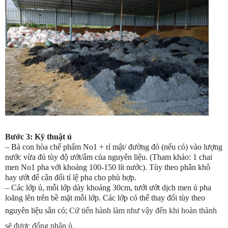
Bước 3: Kỹ thuật ủ
–
Bà con hòa chế phẩm No1 + rỉ mật/ đường đỏ (nếu có) vào lượng
nước vừa đủ tùy độ ướt/ẩm của nguyên liệu. (Tham khảo: 1 chai
men No1 pha với khoảng 100-150 lít nước). Tùy theo phân khô
hay ướt để cân đối tỉ lệ pha cho phù hợp.
–
Các lớp ủ, mỗi lớp dày khoảng 30cm, tưới ướt dịch men ủ pha
loãng lên trên bề mặt mỗi lớp. Các lớp có thể thay đổi tùy theo
nguyên liệu sẵn có;
Cứ tiến hành làm như vậy đến khi hoàn thành
sẽ được đống phân ủ.