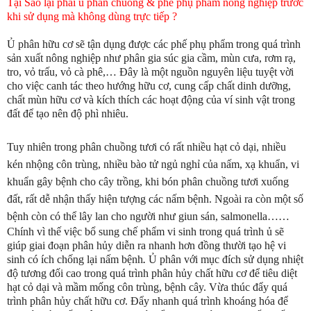
Tại Sao lại phải ủ phân chuồng & phế phụ phẩm nông nghiệp trước
khi sử dụng mà không dùng trực tiếp ?
Ủ phân hữu cơ sẽ tận dụng được các phế phụ phẩm trong quá trình
sản xuất nông nghiệp như phân gia súc gia cầm, mùn cưa, rơm rạ,
tro, vỏ trấu, vỏ cà phê,… Đây là một nguồn nguyên liệu tuyệt vời
cho việc canh tác theo hướng hữu cơ, cung cấp chất dinh dưỡng,
chất mùn hữu cơ và kích thích các hoạt động của ví sinh vật trong
đất để tạo nên độ phì nhiêu.
Tuy nhiên trong phân chuồng tươi có rất nhiều hạt cỏ dại, nhiều
kén nhộng côn trùng, nhiều bào tử ngủ nghỉ của nấm, xạ khuẩn, vi
khuẩn gây bệnh cho cây trồng, khi bón phân chuồng tươi xuống
đất, rất dễ nhận thấy hiện tượng các nấm bệnh. Ngoài ra còn một số
bệnh còn có thể lây lan cho người như giun sán, salmonella……
Chính vì thế việc bổ sung chế phẩm vi sinh trong quá trình ủ sẽ
giúp giai đoạn phân hủy diễn ra nhanh hơn đồng thười tạo hệ vi
sinh có ích chống lại nấm bệnh
.
Ủ phân với mục đích sử dụng nhiệt
độ tương đối cao trong quá trình phân hủy chất hữu cơ để tiêu diệt
hạt cỏ dại và mầm mống côn trùng, bệnh cây. Vừa thúc đẩy quá
trình phân hủy chất hữu cơ. Đẩy nhanh quá trình khoáng hóa để