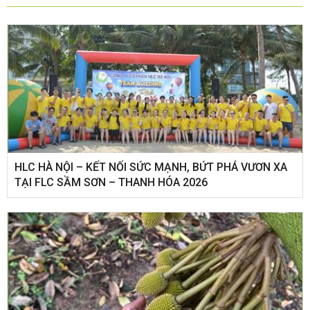
HLC HÀ NỘI – KẾT NỐI SỨC MẠNH, BỨT PHÁ VƯƠN XA
TẠI FLC SẦM SƠN – THANH HÓA 2026