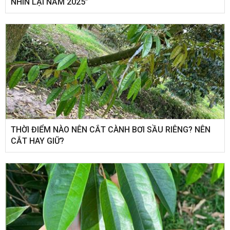
NHÌN LẠI NĂM 2025”
THỜI ĐIỂM NÀO NÊN CẮT CÀNH BƠI SẦU RIÊNG? NÊN
CẮT HAY GIỮ?