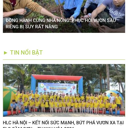
ĐỒNG HÀNH CÙNG NHÀ NÔNG: PHỤC HỒI VƯỜN SẦU
RIÊNG BỊ SUY RẤT NẶNG
► TIN NỔI BẬT
,
HLC HÀ NỘI – KẾT NỐI SỨC MẠNH, BỨT PHÁ VƯƠN XA TẠI
K