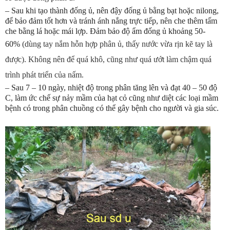
–
Sau khi tạo thành đống ủ, nên đậy đống ủ bằng bạt hoặc nilong,
để bảo đảm tốt hơn và tránh ánh nắng trực tiếp, nên che thêm tấm
che bằng lá hoặc mái lợp. Đảm bảo độ ẩm đống ủ khoảng 50-
60%
(dùng tay nắm hỗn hợp phân ủ, thấy nước vừa rịn kẽ tay là
được). Không nên để quá khô, cũng như quá ướt làm chậm quá
trình phát triển của nấm.
– Sau 7 – 10 ngày, nhiệt độ trong phân tăng lên và đạt 40 – 50 độ
C, làm ức chế sự nảy mầm của hạt cỏ cũng như diệt các loại mầm
bệnh có trong phân chuồng có thể gây bệnh cho người và gia súc.