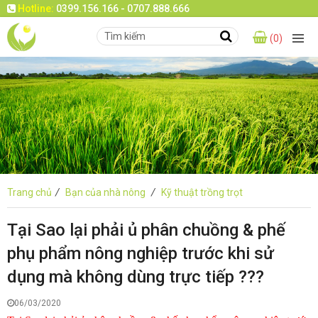
Hotline:
0399.156.166 - 0707.888.666
(0)
Trang chủ
/
Bạn của nhà nông
/
Kỹ thuật trồng trọt
Tại Sao lại phải ủ phân chuồng & phế
phụ phẩm nông nghiệp trước khi sử
dụng mà không dùng trực tiếp ???
06/03/2020