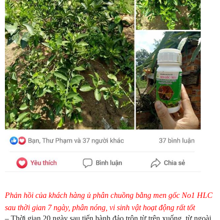
Phản hồi của khách hàng ủ phân chuồng bằng men gốc No1 HLC
sau thời gian 7 ngày, phân nóng, vi sinh vật hoạt động rất tốt
– Thời gian 20 ngày sau tiến hành đảo trộn từ trên xuống, từ ngoài