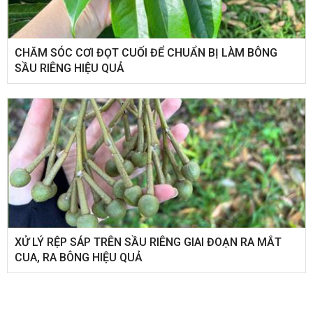
CHĂM SÓC CƠI ĐỌT CUỐI ĐỂ CHUẨN BỊ LÀM BÔNG
SẦU RIÊNG HIỆU QUẢ
XỬ LÝ RỆP SÁP TRÊN SẦU RIÊNG GIAI ĐOẠN RA MẮT
CUA, RA BÔNG HIỆU QUẢ