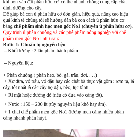
khi bón vào đất phân hữu cơ, có thể nhanh chóng cung cấp chất
dinh dưỡng cho cây.
Để giúp bà con ủ phân hữu cơ đơn giản, hiệu quả, nâng cao hiệu
quả kinh tế chúng tôi sẽ hướng dẫn bà con cách ủ phân hữu cơ
bằng
chế phẩm sinh học men gốc No1 (chuyên ủ phân hữu cơ).
Quy trình ủ phân chuồng và các phế phẩm nông nghiệp với chế
phẩm men gốc No1 như sau:
Bước 1: Chuẩn bị nguyên liệu
–
Khối lượng : 2 tấn phân thành phẩm.
– Nguyên liệu:
+ Phân chuồng ( phân heo, bò, gà, trâu, dơi, . . .)
+ Xơ dừa, vỏ trấu, vỏ đậu hay các chất bã thực vật gồm : rơm rạ, lá
cây, tốt nhất là các cây họ đậu, bèo, lục bình
+
Rỉ mật hoặc đường đỏ (nếu có đưa vào càng tốt).
+ Nước : 150 – 200 lít (tùy nguyên liệu khô hay ẩm).
+ 1 chai chế phẩm men gốc No1 (lượng men càng nhiều phân
càng nhanh phân hủy).