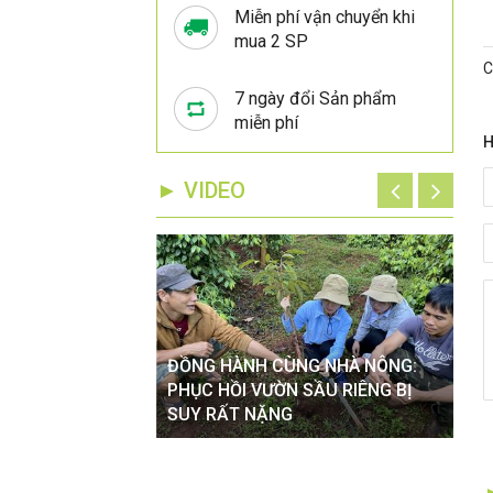
Miễn phí vận chuyển khi
mua 2 SP
C
7 ngày đổi Sản phẩm
miễn phí
H
► VIDEO
ĐỒNG HÀNH CÙNG NHÀ NÔNG:
ĐỒ
VÀO MÙA MƯA TÁC
PHỤC HỒI VƯỜN SẦU RIÊNG BỊ
XỬ
 CÂY TRỒNG
SUY RẤT NẶNG
HOA