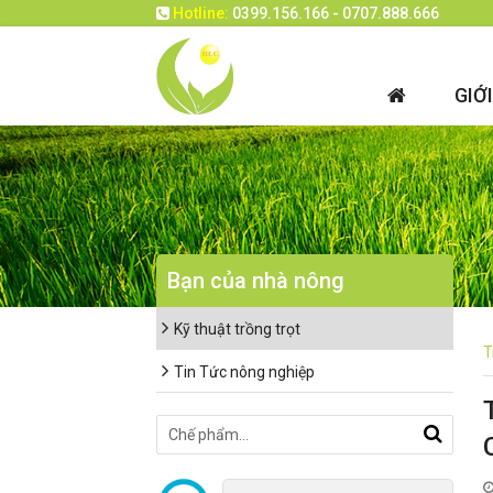
Hotline:
0399.156.166 - 0707.888.666
GIỚ
Bạn của nhà nông
Kỹ thuật trồng trọt
T
Tin Tức nông nghiệp