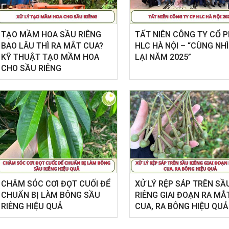
ắm vững kỹ thuật chăm sóc "đúng và
ưới đây nhé
TẠO MẦM HOA SẦU RIÊNG
​TẤT NIÊN CÔNG TY CỔ 
BAO LÂU THÌ RA MẮT CUA?
HLC HÀ NỘI – “CÙNG NH
KỸ THUẬT TẠO MẦM HOA
LẠI NĂM 2025”
CHO SẦU RIÊNG
CHĂM SÓC CƠI ĐỌT CUỐI ĐỂ
XỬ LÝ RỆP SÁP TRÊN SẦ
CHUẨN BỊ LÀM BÔNG SẦU
RIÊNG GIAI ĐOẠN RA MẮ
RIÊNG HIỆU QUẢ
CUA, RA BÔNG HIỆU QUẢ