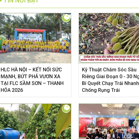
►TIN NỔI BẬT
HLC HÀ NỘI – KẾT NỐI SỨC
Kỹ Thuật Chăm Sóc Sầu
MẠNH, BỨT PHÁ VƯƠN XA
Riêng Giai Đoạn 0 - 30 N
huật Chăm Sóc Sầu Riêng Giai
5 NGUYÊN NHÂN LÀM SẦU R
TẠI FLC SẦM SƠN – THANH
Bí Quyết Chạy Trái Nhanh
 0 - 30 Ngày: Bí Quyết Chạy Trái
RỤNG TRÁI SAU XỔ NHỤY VÀ
HÓA 2026
Chống Rụng Trái
h, Chống Rụng Trái
KHẮC PHỤC HIỆU QUẢ
đoạn sầu riêng từ lúc dứt nhụy đến 30
Sau khi sầu riêng xổ nhụy và đậu tr
tuổi được ví như giai đoạn "nuôi con
nhà vườn gặp tình trạng rụng trái
 Trái non lúc này rất nhạy cảm, dễ
loạt. Đây là giai đoạn cây rất nhạy
nếu gặp sốc nhiệt hoặc đi đọt. Để trái
cần dinh dưỡng, nước hoặc thời tiế
cực nhanh, xanh gai, tròn hộc, bà con
đổi đột ngột cũng có thể khiến cây 