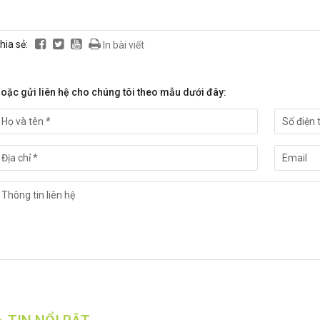
hia sẻ:
In bài viết
oặc gửi liên hệ cho chúng tôi theo mẫu dưới đây:
VƯỜN SẦU RIÊNG, CÀ PHÊ, 
TIÊU TẠI ĐẮK LẮK XANH K
NG HÀNH CÙNG NHÀ NÔNG:
VƯỢT TRỘI NHỜ SỬ DỤNG 
 LÝ CHO CÂY TRỒNG RA NHIỀU
PHẨM HLC
, ĐẬU NHIỀU TRÁI