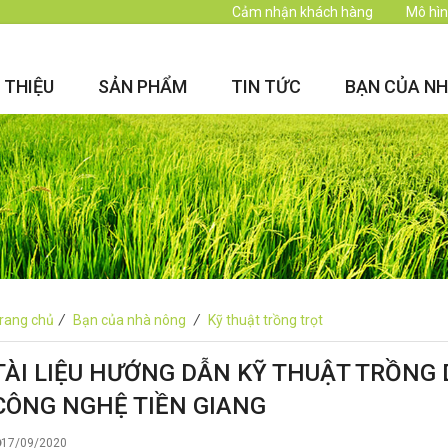
Cảm nhận khách hàng
Mô hìn
I THIỆU
SẢN PHẨM
TIN TỨC
BẠN CỦA N
rang chủ
/
Bạn của nhà nông
/
Kỹ thuật trồng trọt
TÀI LIỆU HƯỚNG DẪN KỸ THUẬT TRỒNG 
CÔNG NGHỆ TIỀN GIANG
17/09/2020