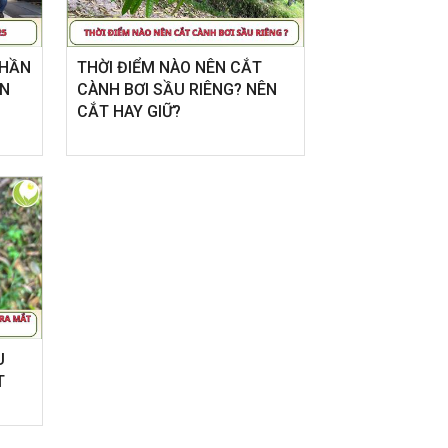
vườn chủ động thời điểm thu hoạch.
đầy cảm xúc, khép 
với nhiều dấu ấn đá
PHẦN
THỜI ĐIỂM NÀO NÊN CẮT
ÌN
CÀNH BƠI SẦU RIÊNG? NÊN
CẮT HAY GIỮ?
U
T