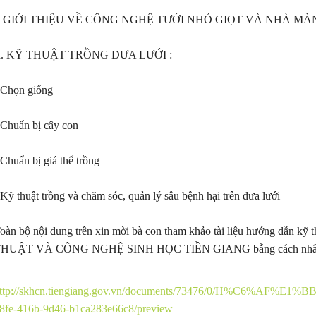
I. GIỚI THIỆU VỀ CÔNG NGHỆ TƯỚI NHỎ GIỌT VÀ NHÀ M
I. KỸ THUẬT TRỒNG DƯA LƯỚI :
 Chọn giống
 Chuẩn bị cây con
 Chuẩn bị giá thể trồng
 Kỹ thuật trồng và chăm sóc, quản lý sâu bệnh hại trên dưa lưới
oàn bộ nội dung trên xin mời bà con tham khảo tài liệu hướng dẫn 
HUẬT VÀ CÔNG NGHỆ SINH HỌC TIỀN GIANG bằng cách nhấn và
http://skhcn.tiengiang.gov.vn/documents/73476/0/H
8fe-416b-9d46-b1ca283e66c8/preview