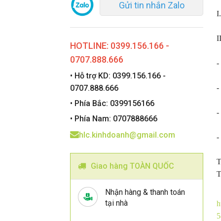
Gửi tin nhắn Zalo
I
HOTLINE: 0399.156.166 -
0707.888.666
-
• Hỗ trợ KD: 0399.156.166 -
0707.888.666
-
• Phía Bắc: 0399156166
-
• Phía Nam: 0707888666
hlc.kinhdoanh@gmail.com
-
T
Giao hàng TOÀN QUỐC
T
Nhận hàng & thanh toán
tại nhà
5