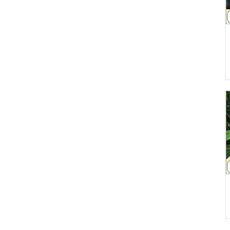
Thanh Hóa.
cần n
đủ" d