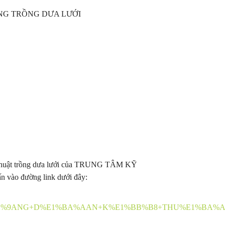
ÀNG TRỒNG DƯA LƯỚI
kỹ thuật trồng dưa lưới của TRUNG TÂM KỸ
o đường link dưới đây:
%C6%AF%E1%BB%9ANG+D%E1%BA%AAN+K%E1%BB%B8+THU%E1%B