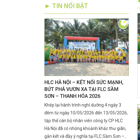
► TIN NỔI BẬT
RÊN SẦU RIÊNG
HLC HÀ NỘI – KẾT NỐI SỨC MẠNH,
Kỹ T
ẮT CUA, RA BÔNG
BỨT PHÁ VƯƠN XA TẠI FLC SẦM
Đoạn
SƠN – THANH HÓA 2026
Nhan
ra mắt cua, ra bông là
Khép lại hành trình nghỉ dưỡng 4 ngày 3
Giai 
 lớn đến năng suất đầu
đêm từ ngày 10/05/2026 đến 13/05/2026,
ngày 
ng là lúc rệp sáp xuất
tập thể cán bộ nhân viên công ty CP HLC
mọn".
h, khiến nhiều nhà vườn
Hà Nội đã có những khoảnh khắc thư giãn,
rụng 
 lý kịp thời.
gắn kết và đầy ý nghĩa tại FLC Sầm Sơn –
chạy 