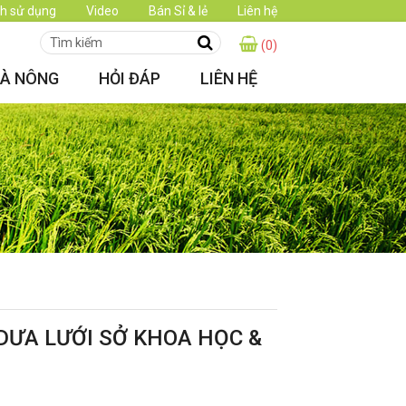
h sử dụng
Video
Bán Sỉ & lẻ
Liên hệ
(0)
HÀ NÔNG
HỎI ĐÁP
LIÊN HỆ
DƯA LƯỚI SỞ KHOA HỌC &