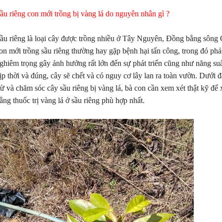
ầu riêng con mới trồng bị vàng lá do nguyên nhân gì ?
ầu riêng là loại cây được trồng nhiều ở Tây Nguyên, Đồng bằng sô
on mới trồng sầu riêng thường hay gặp bệnh hại tấn công, trong đó phả
ghiêm trọng gây ảnh hưởng rất lớn đến sự phát triển cũng như năng su
ịp thời và đúng, cây sẽ chết và có nguy cơ lây lan ra toàn vườn. Dưới 
rừ và chăm sóc cây sầu riêng bị vàng lá, bà con cần xem xét thật kỹ để
ằng thuốc trị vàng lá ở sầu riêng phù hợp nhất.