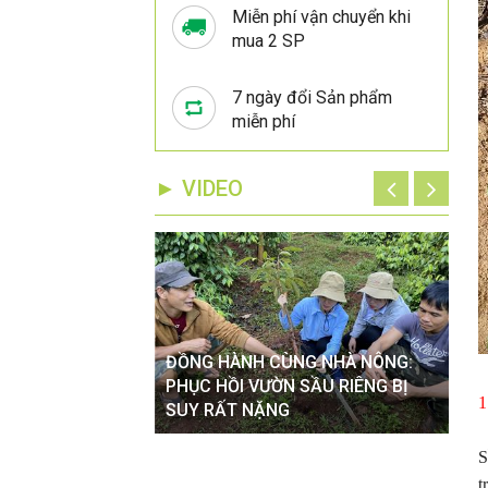
Miễn phí vận chuyển khi
mua 2 SP
7 ngày đổi Sản phẩm
miễn phí
► VIDEO
ĐỒNG HÀNH CÙNG NHÀ NÔNG:
ĐỒ
VÀO MÙA MƯA TÁC
PHỤC HỒI VƯỜN SẦU RIÊNG BỊ
XỬ
1
 CÂY TRỒNG
SUY RẤT NẶNG
HOA
S
t