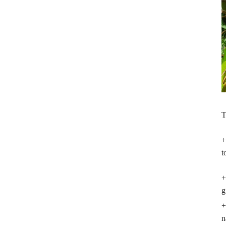
T
+
t
+
g
+
n