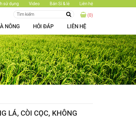
h sử dụng
Video
Bán Sỉ & lẻ
Liên hệ
(0)
HÀ NÔNG
HỎI ĐÁP
LIÊN HỆ
G LÁ, CÒI CỌC, KHÔNG