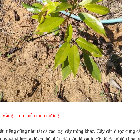
VƯỜN SẦU RIÊNG, CÀ PHÊ, 
TIÊU TẠI ĐẮK LẮK XANH K
NG HÀNH CÙNG NHÀ NÔNG:
VƯỢT TRỘI NHỜ SỬ DỤNG 
 LÝ CHO CÂY TRỒNG RA NHIỀU
. Vàng lá do thiếu dinh dưỡng:
PHẨM HLC
, ĐẬU NHIỀU TRÁI
ầu riêng cũng như tất cả các loại cây trồng khác. Cây cần được cung 
rung và vi lượng để có thể phát triển tốt, lá xanh, cây khỏe, nhiều hoa t