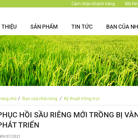
Cảm nhận khách hàng
Mô hìn
I THIỆU
SẢN PHẨM
TIN TỨC
BẠN CỦA N
rang chủ
/
Bạn của nhà nông
/
Kỹ thuật trồng trọt
PHỤC HỒI SẦU RIÊNG MỚI TRỒNG BỊ VÀN
PHÁT TRIỂN
09/07/2021