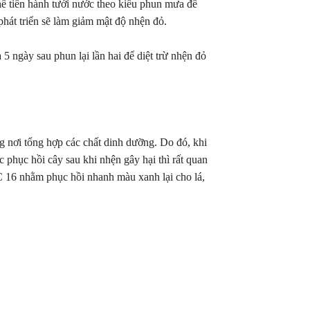
hể tiến hành tưới nước theo kiểu phun mưa để
h phát triển sẽ làm giảm mật độ nhện đỏ.
5 ngày sau phun lại lần hai để diệt trừ nhện đỏ
ng nơi tổng hợp các chất dinh dưỡng. Do đó, khi
c phục hồi cây sau khi nhện gây hại thì rất quan
C 16 nhằm phục hồi nhanh màu xanh lại cho lá,