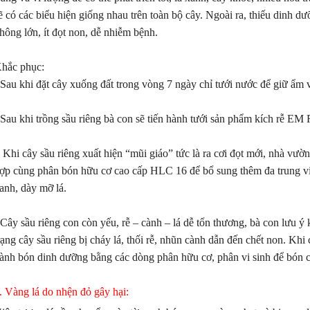
ẽ có các biểu hiện giống nhau trên toàn bộ cây. Ngoài ra, thiếu dinh d
hông lớn, ít đọt non, dễ nhiễm bệnh.
hắc phục:
 Sau khi đặt cây xuống đất trong vòng 7 ngày chỉ tưới nước để giữ ẩm 
 Sau khi trồng sầu riêng bà con sẽ tiến hành tưới sản phẩm kích rễ E
 Khi cây sầu riêng xuất hiện “mũi giáo” tức là ra cơi đọt mới, nhà vườ
ợp cùng phân bón hữu cơ cao cấp HLC 16 để bổ sung thêm đa trung vi 
huật Chăm Sóc Sầu Riêng Giai
5 NGUYÊN NHÂN LÀM SẦU R
anh, dày mỡ lá.
 0 - 30 Ngày: Bí Quyết Chạy Trái
RỤNG TRÁI SAU XỔ NHỤY VÀ
h, Chống Rụng Trái
KHẮC PHỤC HIỆU QUẢ
 Cây sầu riêng con còn yếu, rễ – cành – lá dễ tổn thương, bà con lưu ý
đoạn sầu riêng từ lúc dứt nhụy đến 30
Sau khi sầu riêng xổ nhụy và đậu tr
rạng cây sầu riêng bị cháy lá, thối rễ, nhũn cành dẫn đến chết non. Khi 
tuổi được ví như giai đoạn "nuôi con
nhà vườn gặp tình trạng rụng trái
ành bón dinh dưỡng bằng các dòng phân hữu cơ, phân vi sinh để bón c
 Trái non lúc này rất nhạy cảm, dễ
loạt. Đây là giai đoạn cây rất nhạy
nếu gặp sốc nhiệt hoặc đi đọt. Để trái
cần dinh dưỡng, nước hoặc thời tiế
. Vàng lá do nhện đỏ gây hại:
cực nhanh, xanh gai, tròn hộc, bà con
đổi đột ngột cũng có thể khiến cây 