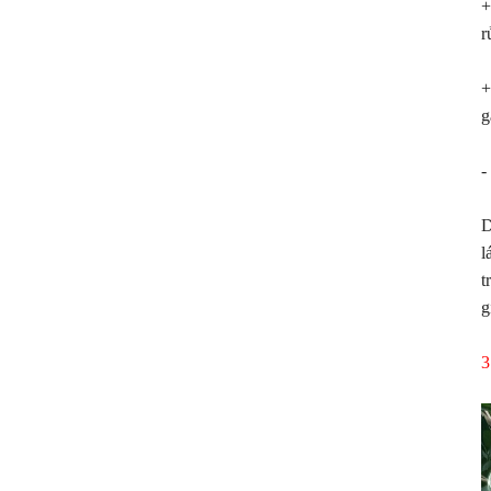
+
r
+
g
-
D
l
t
g
3