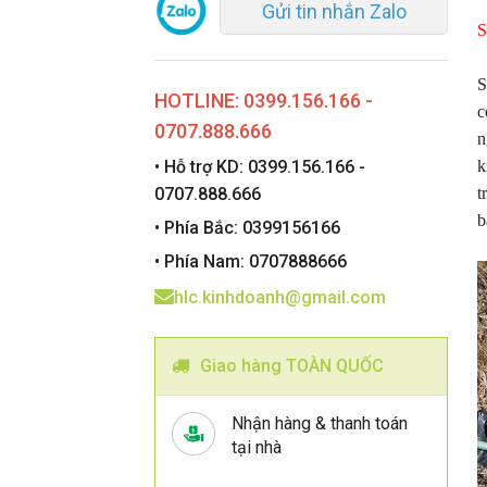
Gửi tin nhắn Zalo
S
S
HOTLINE: 0399.156.166 -
c
0707.888.666
n
• Hỗ trợ KD: 0399.156.166 -
k
0707.888.666
t
b
• Phía Bắc: 0399156166
• Phía Nam: 0707888666
hlc.kinhdoanh@gmail.com
Giao hàng TOÀN QUỐC
Nhận hàng & thanh toán
tại nhà