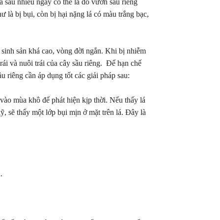
 sau nhiều ngày có thể là do vườn sầu riêng
vườn chủ động thời điểm thu hoạch.
đầy cảm xúc, khép 
 là bị bụi, còn bị hại nặng lá có màu trắng bạc,
với nhiều dấu ấn đá
 sinh sản khá cao, vòng đời ngắn. Khi bị nhiễm
ái và nuôi trái của cây sầu riêng. Để hạn chế
 riêng cần áp dụng tốt các giải pháp sau:
o mùa khô để phát hiện kịp thời. Nếu thấy lá
, sẽ thấy một lớp bụi mịn ở mặt trên lá. Đây là
n.