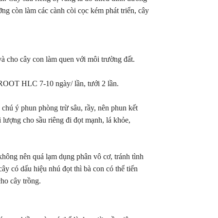
ưỡng còn làm các cành còi cọc kém phát triển, cây
và cho cây con làm quen với môi trường đất.
M ROOT HLC 7-10 ngày/ lần, tưới 2 lần.
n chú ý phun phòng trừ sâu, rầy, nên phun kết
lượng cho sầu riêng đi đọt mạnh, lá khỏe,
IÊNG
TẠO MẦM HOA SẦU RIÊNG BAO LÂU
TẤT NIÊN CÔNG
 CÁCH
THÌ RA MẮT CUA? KỸ THUẬT TẠO
HÀ NỘI – “CÙNG
MẦM HOA CHO SẦU RIÊNG
2025”
 không nên quá lạm dụng phân vô cơ, tránh tình
ái, nhiều
Xử lý tạo mầm hoa cho sầu riêng là giai
Tối ngày 07/02/202
cây có dấu hiệu nhú đọt thì bà con có thể tiến
 non hàng
đoạn quan trọng quyết định đến năng suất
ràng của những ngà
ho cây trồng.
 cảm, chỉ
và chất lượng vụ mùa. Nếu thực hiện đúng
xuân đang ngập tr
t thay
kỹ thuật, cây sẽ ra hoa đồng loạt, hạn chế
Công ty Cổ phần HL
bỏ trái.
nghịch vụ, tăng tỷ lệ đậu trái và giúp nhà
buổi tiệc Tất niên 