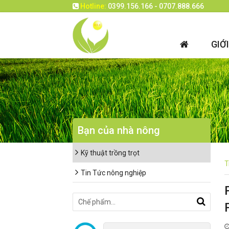
Hotline:
0399.156.166 - 0707.888.666
GIỚ
Bạn của nhà nông
Kỹ thuật trồng trọt
T
Tin Tức nông nghiệp