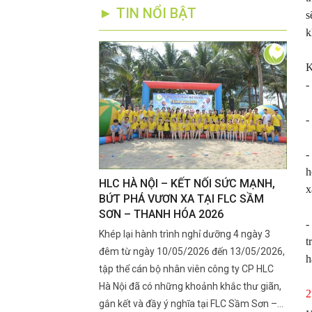
► TIN NỔI BẬT
s
k
K
-
-
-
h
RÊN SẦU RIÊNG
HLC HÀ NỘI – KẾT NỐI SỨC MẠNH,
Kỹ T
x
ẮT CUA, RA BÔNG
BỨT PHÁ VƯƠN XA TẠI FLC SẦM
Đoạn
SƠN – THANH HÓA 2026
Nhan
-
ra mắt cua, ra bông là
Khép lại hành trình nghỉ dưỡng 4 ngày 3
Giai 
t
 lớn đến năng suất đầu
đêm từ ngày 10/05/2026 đến 13/05/2026,
ngày 
h
ng là lúc rệp sáp xuất
tập thể cán bộ nhân viên công ty CP HLC
mọn".
h, khiến nhiều nhà vườn
Hà Nội đã có những khoảnh khắc thư giãn,
rụng 
2
 lý kịp thời.
gắn kết và đầy ý nghĩa tại FLC Sầm Sơn –
chạy 