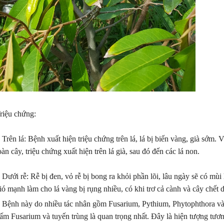
riệu chứng:
 Trên lá: Bệnh xuất hiện triệu chứng trên lá, lá bị biến vàng, già sớm. 
oàn cây, triệu chứng xuất hiện trên lá già, sau đó đến các lá non.
 Dưới rễ: Rễ bị đen, vỏ rễ bị bong ra khỏi phần lõi, lâu ngày sẽ có mù
ió mạnh làm cho lá vàng bị rụng nhiều, có khi trơ cả cành và cây chết 
 Bệnh này do nhiều tác nhân gồm Fusarium, Pythium, Phytophthora và t
ấm Fusarium và tuyến trùng là quan trọng nhất. Đây là hiện tượng tươn