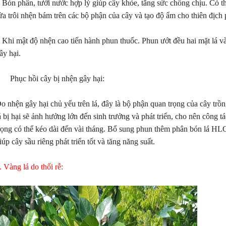
 Bón phân, tưới nước hợp lý giúp cây khỏe, tăng sức chống chịu. Có t
ửa trôi nhện bám trên các bộ phận của cây và tạo độ ẩm cho thiên địc
 Khi mật độ nhện cao tiến hành phun thuốc. Phun ướt đều hai mặt lá và 
ây hại.
 Phục hồi cây bị nhện gây hại:
o nhện gây hại chủ yếu trên lá, đây là bộ phận quan trọng của cây trồ
á bị hại sẽ ảnh hưởng lớn đến sinh trưởng và phát triển, cho nên công tá
rọng có thể kéo dài đến vài tháng. Bổ sung phun thêm phân bón lá HL
iúp cây sầu riêng phát triển tốt và tăng năng suất.
. Vàng lá do thối rễ: