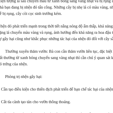
iện tượng lá sầu chuyển màu từ xanh bóng sang vàng nhạt và bị rụng lá
ắm vững kỹ thuật chăm sóc "đúng và
hà bạn đang bị nhện đỏ tấn công. Những cây bị nhẹ lá có màu vàng, như
ưới đây nhé
ễ bị rụng, cây còi cọc sinh trưởng kém.
hện đỏ phát triển mạnh trong thời tiết nắng nóng độ ẩm thấp, khả năng
ặng lá chuyển màu vàng và rụng, ảnh hưởng đến khả năng ra hoa đậu tr
ự gây hại cũng như khắc phục những tác hại của nhện đỏ đối với cây sầu
 Thường xuyên thăm vườn: Bà con cần thăm vườn liên tục, đặc biệt và
ất thường từ xanh bóng chuyển sang vàng nhạt thì cần chú ý quan sát kỹ
ỏ trứng của nhện.
 Phòng trị nhện gây hại:
 Cần tạo điều kiện cho thiên địch phát triển để hạn chế tác hại của nhệ
 Cắt tỉa cành tạo tán cho vườn thông thoáng.