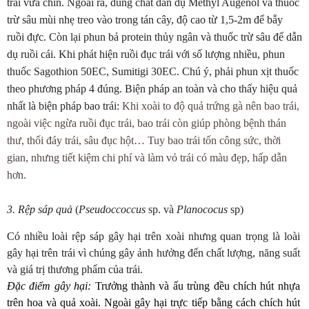
trái vừa chín. Ngoài ra, dùng chất dẫn dụ Methyl Augenol và thuốc
trừ sâu mùi nhẹ treo vào trong tán cây, độ cao từ 1,5-2m để bẫy
ruồi đực. Còn lại phun bả protein thủy ngân và thuốc trừ sâu để dẫn
dụ ruồi cái. Khi phát hiện ruồi đục trái với số lượng nhiều, phun
thuốc Sagothion 50EC, Sumitigi 30EC. Chú ý, phải phun xịt thuốc
theo phương pháp 4 đúng. Biện pháp an toàn và cho thấy hiệu quả
nhất là biện pháp bao trái:
Khi xoài to độ quả trứng gà nên bao trái,
ngoài việc ngừa ruồi đục trái, bao trái còn giúp phòng bệnh thán
thư, thối đáy trái, sâu đục hột… Tuy bao trái tốn công sức, thời
gian, nhưng tiết kiệm chi phí và làm vỏ trái có màu đẹp, hấp dẫn
hơn.
3. Rệp sáp quả
(
Pseudoccoccus
sp. và
Planococus
sp)
Có nhiều loài rệp sáp gây hại trên xoài nhưng quan trọng là loài
gây hại trên trái vì chúng gây ảnh hưởng đến chất lượng, năng suất
và giá trị thương phẩm của trái.
Đặc điểm gây hại:
Trưởng thành và ấu trùng đều chích hút nhựa
trên hoa và quả xoài. Ngoài gây hại trực tiếp bằng cách chích hút