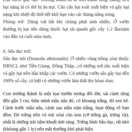
hại nặng lá có thể bị ăn trụi. Câu cấu hại xoài xuất hiện và gây hại
nặng khi nhiệt độ thời tiết khô hạn vào các tháng nắng nóng.
Phòng trừ:
Dùng
vợt bắt khi chúng phát sinh nhiều
.
Ở vườn
thường bị hại nên dùng thuốc hạt r
ải quanh gốc cây 1-2 lần/năm
vào đầu và cuối mùa mưa.
6. Sâu đục trái:
Sâu đục trái (Deanolis albizonalis). Ở nhiều vùng trồng xòai thuộc
ĐBSCL như Tiền Giang, Đồng Tháp...có những nơi sâu xuất hiện
và gây hại trên hầu khắp các vườn, Có những vườn sâu gây hại đến
100% số cây, cá biệt có những vườn làm thất thu hòan tòan.
Con trưởng thành là một lọai bướm tương đối lớn, sải cánh rộng
đến gần 3 cm, thân mình mầu nâu đỏ, có khoang trắng, đỏ xen kẽ.
Cánh trước mầu nâu, cánh sau mầu xám trắng, họat động về ban
đêm. Đẻ trứng trên vỏ trái xòai còn non (cỡ trứng gà, trứng vịt),
nhất là những trái nằm khuất ánh sáng. Trứng hình bầu dục, rất nhỏ
(khỏang gần 1 ly) nên mắt thường khó phát hiện.