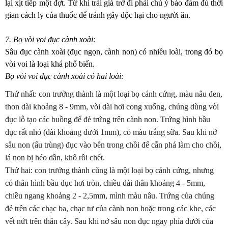
lại xịt tiếp một đợt. Từ khi trái già trở đi phải chú ý bảo đảm đủ thời
gian cách ly của thuốc để tránh gây độc hại cho người ăn.
7. Bọ vòi voi đục cành xoài:
Sâu đục cành xoài (đục ngọn, cành non) có nhiều loài, trong đó bọ
vòi voi là loại khá phổ biến.
Bọ vòi voi đục cành xoài có hai loài:
Thứ nhất:
con trưởng thành là một loại bọ cánh cứng, màu nâu đen,
thon dài khoảng 8 - 9mm, vòi dài hơi cong xuống, chúng dùng vòi
đục lỗ tạo các buồng để đẻ trứng trên cành non. Trứng hình bầu
dục rất nhỏ (dài khoảng dưới 1mm), có màu trắng sữa. Sau khi nở
sâu non (ấu trùng) đục vào bên trong chồi để cắn phá làm cho chồi,
lá non bị héo dần, khô rồi chết.
Thứ hai:
con trưởng thành cũng là một loại bọ cánh cứng, nhưng
có thân hình bầu dục hơi tròn, chiều dài thân khoảng 4 - 5mm,
chiều ngang khoảng 2 - 2,5mm, mình màu nâu. Trứng của chúng
đẻ trên các chạc ba, chạc tư của cành non hoặc trong các khe, các
vết nứt trên thân cây. Sau khi nở sâu non đục ngay phía dưới của