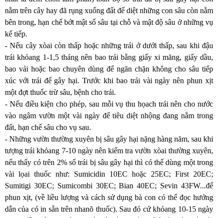
nằm trên cây hay đã rụng xuống đất để diệt những con sâu còn nằm
bên trong, hạn chế bớt mật số sâu tại chỗ và mật độ sâu ở những vụ
kế tiếp.
- Nếu cây xòai còn thấp hoặc những trái ở dưới thấp, sau khi đậu
trái khỏang 1-1,5 tháng nên bao trái bằng giấy xi măng, giấy dầu,
bao vải hoặc bao chuyên dùng để ngăn chặn không cho sâu tiếp
xúc với trái để gây hại. Trước khi bao trái vài ngày nên phun xịt
một đợt thuốc trừ sâu, bệnh cho trái.
- Nếu điều kiện cho phép, sau mỗi vụ thu họach trái nên cho nước
vào ngâm vườn một vài ngày để tiêu diệt nhộng đang nằm trong
đất, hạn chế sâu cho vụ sau.
- Những vườn thường xuyên bị sâu gây hại nặng hàng năm, sau khi
tượng trái khỏang 7-10 ngày nên kiểm tra vườn xòai thường xuyên,
nếu thấy có trên 2% số trái bị sâu gây hại thì có thể dùng một trong
vài lọai thuốc như: Sumicidin 10EC hoặc 25EC; First 20EC;
Sumitigi 30EC; Sumicombi 30EC; Bian 40EC; Sevin 43FW...để
phun xịt, (về liều lượng và cách sử dụng bà con có thể đọc hướng
dẫn của có in sẵn trên nhanõ thuốc). Sau đó cứ khỏang 10-15 ngày