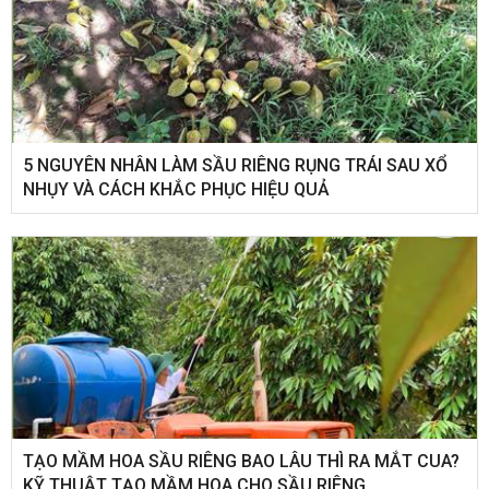
5 NGUYÊN NHÂN LÀM SẦU RIÊNG RỤNG TRÁI SAU XỔ
NHỤY VÀ CÁCH KHẮC PHỤC HIỆU QUẢ
TẠO MẦM HOA SẦU RIÊNG BAO LÂU THÌ RA MẮT CUA?
KỸ THUẬT TẠO MẦM HOA CHO SẦU RIÊNG