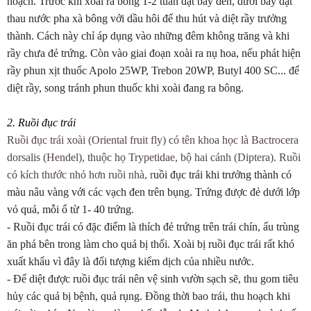
hoạch. Trước khi xoài ra bông 1-2 tuần đặt bẫy đèn, dưới bẫy đặt
thau nước pha xà bông với dầu hôi để thu hút và diệt rầy trưởng
thành. Cách này chỉ áp dụng vào những đêm không trăng và khi
rầy chưa đẻ trứng. Còn vào giai đoạn xoài ra nụ hoa, nếu phát hiện
rầy phun xịt thuốc Apolo 25WP, Trebon 20WP, Butyl 400 SC... để
diệt rầy, song tránh phun thuốc khi xoài đang ra bông.
2. Ruồi đục trái
Ruồi đục trái xoài (Oriental fruit fly) có tên khoa học là Bactrocera
dorsalis (Hendel), thuộc họ Trypetidae, bộ hai cánh (Diptera). Ruồi
có kích thước nhỏ hơn ruồi nhà, r
uồi đục trái khi trưởng thành có
màu nâu vàng với các vạch đen trên bụng. Trứng được đẻ dưới lớp
vỏ quả, mỗi ổ từ 1- 40 trứng.
- Ruồi đục trái có đặc điểm là thích đẻ trứng trên trái chín, ấu trùng
ăn phá bên trong làm cho quả bị thối. Xoài bị ruồi đục trái rất khó
xuất khẩu vì đây là đối tượng kiểm dịch của nhiều nước.
- Để diệt được ruồi đục trái nên vệ sinh vườn sạch sẽ, thu gom tiêu
hủy các quả bị bệnh, quả rụng. Đồng thời bao trái, thu hoạch khi