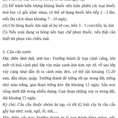
(3) Để tránh hiện tượng kháng thuốc nên luân phiên các loại thuốc
hoá học có gốc khác nhau, có thể sử dụng thuốc liên tiếp 2 - 3 lần,
mỗi lần cách nhau khoảng 7 - 10 ngày,
(4) Chỉ dùng thuốc khi mật số bọ trĩ cao, trên 3 - 5 con/chồi, lá, trái
(5) Nếu xoài đang ra bông nên hạn chế phun thuốc, nếu thật cần
thiết thì phun vào chiều mát.
5. Câu cấu xanh:
Đặc điểm hình thái, sinh học:
Trưởng thành là loại cánh cứng, khi
mới vũ hoá cánh phủ lớp vảy màu xanh ánh kim rực rỡ, về sau lớp
vảy càng nhạt dần lộ ra cánh màu đen, cơ thể dài khoảng 15-20
mm, đầu nhọn, quặp. Trưởng thành đẻ trứng rời rạc trong đất, trứng
nhỏ màu trắng, giai đoạn trứng kéo dài khoảng 12 ngày. Sâu non
sống dưới đất trong nhiều tháng. Giai đoạn nhộng xảy ra trong đất,
dài khoảng 15 ngày.
Ký chủ:
Câu cấu thuộc nhóm ăn tạp, có tới 42 loài cây bị câu cấu
gây hại như: xoài, ngô, ổi, mít,....
Đặc điểm gây hại:
Trưởng thành ăn lá non thành từng mảng, nếu