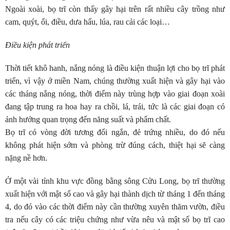
Ngoài xoài, bọ trĩ còn thấy gây hại trên rất nhiều cây trồng như
cam, quýt, ổi, điều, dưa hấu, lúa, rau cải các loại…
Điều kiện phát triển
Thời tiết khô hanh, nắng nóng là điều kiện thuận lợi cho bọ trĩ phát
triển, vì vậy ở miền Nam, chúng thường xuất hiện và gây hại vào
các tháng nắng nóng, thời điểm này trùng hợp vào giai đoạn xoài
đang tập trung ra hoa hay ra chồi, lá, trái, tức là các giai đoạn có
ảnh hưởng quan trọng đến năng suất và phẩm chất.
Bọ trĩ có vòng đời tương đối ngắn, đẻ trứng nhiều, do đó nếu
không phát hiện sớm và phòng trừ đúng cách, thiệt hại sẽ càng
nặng nề hơn.
Ở một vài tỉnh khu vực đồng bằng sông Cửu Long, bọ trĩ thường
xuất hiện với mật số cao và gây hại thành dịch từ tháng 1 đến tháng
4, do đó vào các thời điểm này cần thường xuyên thăm vườn, điều
tra nếu cây có các triệu chứng như vừa nêu và mật số bọ trĩ cao