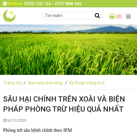
Hotline:
0399.156.166 - 0707.888.666
(0)
Trang chủ
/
Bạn của nhà nông
/
Kỹ thuật trồng trọt
SÂU HẠI CHÍNH TRÊN XOÀI VÀ BIỆN
PHÁP PHÒNG TRỪ HIỆU QUẢ NHẤT
16/12/2020
Phòng trừ sâu bệnh chính theo IPM