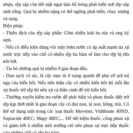
nhựa, rệp sáp còn tiết mật ngọt làm bồ hóng phát triển nơi rệp sáp
sinh sống. Quả bị nhiễm nặng có thể ngừng phát triển, chay sượng
và rụng.
Biện pháp:
-
Thiên địch của rệp sáp phấn: Gồm nhiều loài bọ rùa và ong ký
sinh.
-
Nếu có điều kiện dùng vòi máy bơm nước có áp suất mạnh tia xịt
nước trực tiếp vào chỗ có nhiều rệp bu bám sẽ làm cho rệp bị rữa
trôi bớt.
- Tỉa bỏ những quả bị nhiễm ở giai đoạn đầu.
-
Dọn sạch cỏ rác, lá cây mục tủ ở xung quanh để phá vỡ nơi trú
ngụ của kiến hôi. Nếu trên thân cây có nhiều kiến hôi thì mỗi lần
xịt thuốc trừ rệp thì nên xịt cả thân cành để trừ kiến hôi.
- Thường xuyên kiểm tra vườn để phát hiện và phun thuốc diệt trừ
rệp kịp thời nhất là giai đoạn cây có đọt non, lá non, bông, trái. Có
thể sử dụng một trong các loại thuốc Movento, Vidithoate 40ND,
Supracide 40EC; Mapy 48EC;... Để tiết kiệm thuốc, công phun xịt
và giảm bớt ô nhiễm môi trường chỉ nên phun xịt trực tiếp thuốc
vào những chỗ có rệp bu bám.