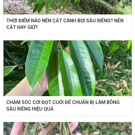
THỜI ĐIỂM NÀO NÊN CẮT CÀNH BƠI SẦU RIÊNG? NÊN
CẮT HAY GIỮ?
CHĂM SÓC CƠI ĐỌT CUỐI ĐỂ CHUẨN BỊ LÀM BÔNG
SẦU RIÊNG HIỆU QUẢ