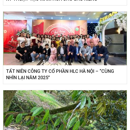
​TẤT NIÊN CÔNG TY CỔ PHẦN HLC HÀ NỘI – “CÙNG
NHÌN LẠI NĂM 2025”