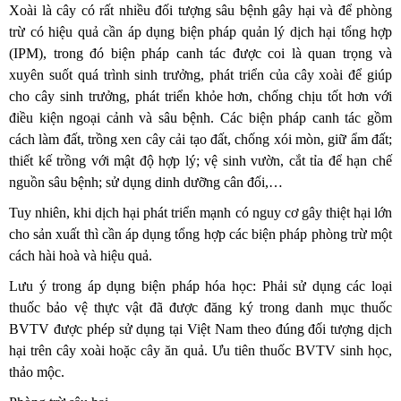
Xoài là cây có rất nhiều đối tượng sâu bệnh gây hại và để phòng
trừ có hiệu quả cần áp dụng biện pháp quản lý dịch hại tổng hợp
(IPM), trong đó biện pháp canh tác được coi là quan trọng và
xuyên suốt quá trình sinh trưởng, phát triển của cây xoài để giúp
cho cây sinh trưởng, phát triển khỏe hơn, chống chịu tốt hơn với
điều kiện ngoại cảnh và sâu bệnh. Các biện pháp canh tác gồm
cách làm đất, trồng xen cây cải tạo đất, chống xói mòn, giữ ẩm đất;
thiết kế trồng với mật độ hợp lý; vệ sinh vườn, cắt tỉa để hạn chế
nguồn sâu bệnh; sử dụng dinh dưỡng cân đối,…
Tuy nhiên, khi dịch hại phát triển mạnh có nguy cơ gây thiệt hại lớn
cho sản xuất thì cần áp dụng tổng hợp các biện pháp phòng trừ một
cách hài hoà và hiệu quả.
Lưu ý trong áp dụng biện pháp hóa học: Phải sử dụng các loại
thuốc bảo vệ thực vật đã được đăng ký trong danh mục thuốc
BVTV được phép sử dụng tại Việt Nam theo đúng đối tượng dịch
hại trên cây xoài hoặc cây ăn quả. Ưu tiên thuốc BVTV sinh học,
thảo mộc.