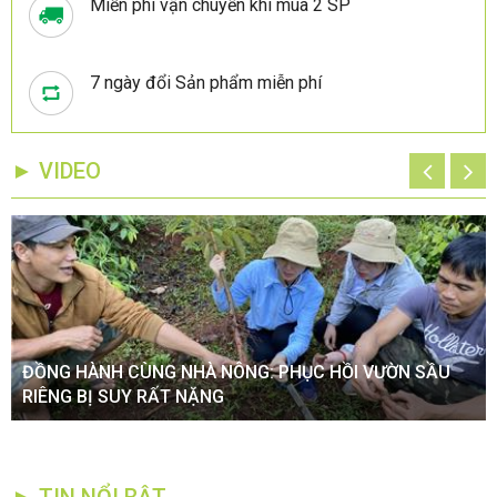
Miễn phí vận chuyển khi mua 2 SP
7 ngày đổi Sản phẩm miễn phí
► VIDEO
ĐỒNG HÀNH CÙNG NHÀ NÔNG: PHỤC HỒI VƯỜN SẦU
RIÊNG BỊ SUY RẤT NẶNG