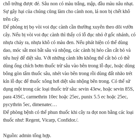
chỗ trứng được đẻ. Sâu non có màu trắng, mập, đầu màu nâu nhạt.
Sự gây hại của chúng cũng làm cho cành non, lá non bị chết khô
trên cây.
Để phòng trị bọ vòi voi đục cành cần thường xuyên theo dõi vườn
cây. Nếu bị vòi voi đục cành thì thấy có lỗ đục nhỏ ở gốc nhánh, có
nhựa chảy ra, nhựa khô có màu đen. Nếu phát hiện có thể dùng
dao, móc sắt moi bắt sâu và nhộng, các cành bị héo cần cắt bỏ và
tiêu huỷ để diệt sâu. Với những cành lớn không thể cắt bỏ có thề
dùng ống chích bơm thuốc trừ sâu vào bên trong lỗ đục, hoặc dùng
bông gòn tẩm thuốc sâu, nhét vào bên trong rồi dùng đất nhão trét
kín lỗ đục để thuốc xông hơi diệt sâu nhộng bên trong. Có thể sử
dụng một trong các loại thuốc trừ sâu: sevin 43ew, hoặc sevin 85S,
para 43SC, carmethrin 10ec hoặc 25ec, punix 5.5 ec hoặc 25ec,
pycythrin 5ec, dimenatec…
Để phòng bệnh có thể phun thuốc khi cây ra đọt non bằng các loại
thuốc như: Regent, Vicarp, Confidor./.
Nguồn: admin tổng hợp.