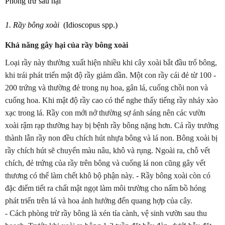
Phòng trừ sâu hại
1. Rầy bông xoài
(
Idioscopus spp.)
Khả năng gây hại của rầy bông xoài
Loại rầy này thường xuất hiện nhiều khi cây xoài bắt đầu trổ bông,
khi trái phát triển mật độ rầy giảm dần. Một con rầy cái đẻ từ 100 -
200 trứng và thường đẻ trong nụ hoa, gân lá, cuống chồi non và
cuống hoa. Khi mật độ rầy cao có thể nghe thấy tiếng rầy nhảy xào
xạc trong lá. Rầy con mới nở thường sợ ánh sáng nên các vườn
xoài rậm rạp thường hay bị bệnh rầy bông nặng hơn. Cả rầy trưởng
thành lẫn rầy non đều chích hút nhựa bông và lá non. Bông xoài bị
rầy chích hút sẽ chuyển màu nâu, khô và rụng. Ngoài ra, chỗ vết
chích, đẻ trứng của rầy trên bông và cuống lá non cũng gây vết
thương có thể làm chết khô bộ phận này. - Rầy bông xoài còn có
đặc điểm tiết ra chất mật ngọt làm môi trường cho nấm bồ hóng
phát triển trên lá và hoa ảnh hưởng đến quang hợp của cây.
- Cách phòng trừ rầy bông là xén tỉa cành, vệ sinh vườn sau thu