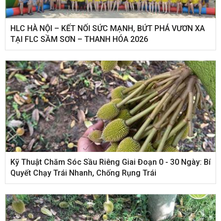
HLC HÀ NỘI – KẾT NỐI SỨC MẠNH, BỨT PHÁ VƯƠN XA
TẠI FLC SẦM SƠN – THANH HÓA 2026
Kỹ Thuật Chăm Sóc Sầu Riêng Giai Đoạn 0 - 30 Ngày: Bí
Quyết Chạy Trái Nhanh, Chống Rụng Trái