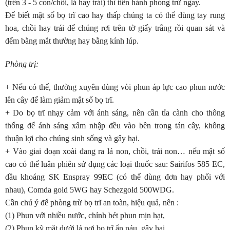
(trên 3 - 5 con/chồi, lá hay trái) thì tiến hành phòng trừ ngay.
Để biết mật số bọ trĩ cao hay thấp chúng ta có thể dùng tay rung
hoa, chồi hay trái để chúng rơi trên tờ giấy trắng rồi quan sát và
đếm bằng mắt thường hay bằng kính lúp.
Phòng trị:
+ Nếu có thể, thường xuyên dùng vòi phun áp lực cao phun nước
lên cây để làm giảm mật số bọ trĩ.
+ Do bọ trĩ nhạy cảm với ánh sáng, nên cần tỉa cành cho thông
thống để ánh sáng xâm nhập đều vào bên trong tán cây, không
thuận lợi cho chúng sinh sống và gây hại.
+ Vào giai đoạn xoài đang ra lá non, chồi, trái non… nếu mật số
cao có thể luân phiên sử dụng các loại thuốc sau: Sairifos 585 EC,
dầu khoáng SK Enspray 99EC (có thể dùng đơn hay phối với
nhau), Comda gold 5WG hay Schezgold 500WDG.
Cần chú ý để phòng trừ bọ trĩ an toàn, hiệu quả, nên :
(1) Phun với nhiều nước, chỉnh bét phun mịn hạt,
(2) Phun kỹ mặt dưới lá nơi bọ trĩ ẩn náu, gây hại