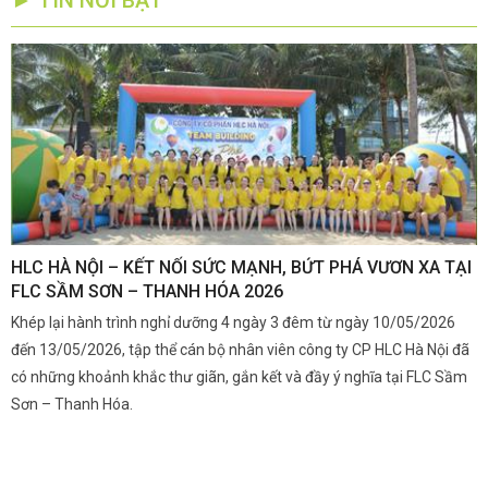
► TIN NỔI BẬT
,
HLC HÀ NỘI – KẾT NỐI SỨC MẠNH, BỨT PHÁ VƯƠN XA TẠI
K
FLC SẦM SƠN – THANH HÓA 2026
Q
Khép lại hành trình nghỉ dưỡng 4 ngày 3 đêm từ ngày 10/05/2026
G
và
đến 13/05/2026, tập thể cán bộ nhân viên công ty CP HLC Hà Nội đã
đ
i.
có những khoảnh khắc thư giãn, gắn kết và đầy ý nghĩa tại FLC Sầm
s
Sơn – Thanh Hóa.
c