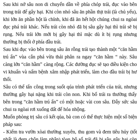
Sau khi nở sâu non di chuyển dần về phía chóp trái, đục vào bên
trong trái để gây hại. Khi còn nhỏ sâu ăn phần thịt trái (là chủ yếu),
khi lớn ăn phần hột là chính, khi đã ăn hết hột chúng chui ra ngòai
đục phá trái khác. Nếu trái còn nhỏ đã bị sâu gây hại thì trái sẽ bị
rụng. Nếu trái lớn mới bị gây hại thì mặc dù ít bị rụng nhưng
thường bị thối ở phía đầu trái.
Sau khi đục vào bên trong sâu ăn rỗng trái tạo thành một “căn hầm
trú ẩn” vùa cắn phá vừa thải phân ra ngay “căn hầm “ này. Sâu
càng lớn “căn hầm” càng rộng. Các đường đục sẽ tạo điều kiện cho
vi khuẩn và nấm bệnh xâm nhập phát triển, làm cho đầu trái bị hư
thối.
Sâu có thể tấn công trong suốt qúa trình phát triển của trái, nhưng
thường gây hại nặng khi trái còn non. Khi bổ trái ra thường thấy
bên trong “căn hầm trú ẩn” có một hoặc vài con sâu. Đẫy sức sâu
chui ra ngòai rơi xuống đất để hóa nhộng.
Muốn phòng trị sâu có kết qủa, bà con có thể thực hiện một số biện
pháp sau:
- Kiểm tra vườn xòai thường xuyên, thu gom và đem tiêu hủy (tốt
nhất là đem chôn làm phân) tòan bộ số trái đã bị sâu gây hại còn