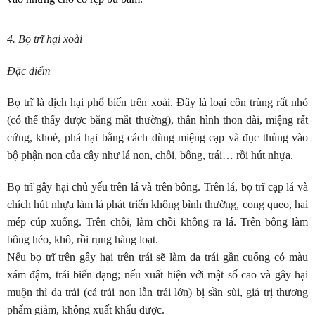
4. Bọ trĩ hại xoài
Đặc điểm
Bọ trĩ là dịch hại phổ biến trên xoài. Đây là loại côn trùng rất nhỏ
(có thể thấy được bằng mắt thường), thân hình thon dài, miệng rất
cứng, khoẻ, phá hại bằng cách dùng miệng cạp và đục thủng vào
bộ phận non của cây như lá non, chồi, bông, trái… rồi hút nhựa.
Bọ trĩ gây hại chủ yếu trên lá và trên bông. Trên lá, bọ trĩ cạp lá và
chích hút nhựa làm lá phát triển không bình thường, cong queo, hai
mép cúp xuống. Trên chồi, làm chồi không ra lá. Trên bông làm
bông héo, khô, rồi rụng hàng loạt.
Nếu bọ trĩ trên gây hại trên trái sẽ làm da trái gần cuống có màu
xám đậm, trái biến dạng; nếu xuất hiện với mật số cao và gây hại
muộn thì da trái (cả trái non lẫn trái lớn) bị sần sùi, giá trị thương
phẩm giảm, không xuất khẩu được.