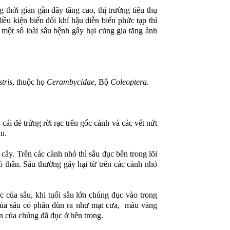
g thời gian gần đây tăng cao, thị trường tiêu thụ
g điều kiện biến đổi khí hậu diễn biến phức tạp thì
một số loài sâu bệnh gây hại cũng gia tăng ảnh
tris
, thuộc họ
Cerambycidae
, Bộ
Coleoptera
.
i đẻ trứng rời rạc trên gốc cành và các vết nứt
u.
ây. Trên các cành nhỏ thì sâu đục bên trong lõi
 thân. Sâu thường gây hại từ trên các cành nhỏ
 của sâu, khi tuổi sâu lớn chúng đục vào trong
của sâu có phân đùn ra như mạt cưa, màu vàng
ện của chúng đã đục ở bên trong.