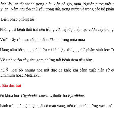
ắm vững kỹ thuật chăm sóc "đúng và
ệnh lây lan rất nhanh trong điều kiện có gió, mưa. Nguồn nước tưới 
ây lan. Nấm lưu tồn chủ yếu trong đất, trong nước và trong các bộ phận
ưới đây nhé
 Biện pháp phòng trừ:
 Phòng trừ bệnh thối trái nên trồng với mật độ thấp, tạo vườn cây thôn
 Vườn cây cần cao ráo, thoát nước tốt trong mùa mưa
 Hàng năm bổ sung phân hữu cơ kết hợp sử dụng chế phẩm sinh học Tr
 Vệ sinh vườn cây, thu gom những trái bệnh đem tiêu hủy.
hú ý loại bỏ những hoa mít đực đã khô; khi bệnh xuất hiện s
luminium hoặc Metalaxyl.
. Sâu đục trái
ên khoa học
Glyphodes caesalis
thuộc họ
Pyralidae
.
hành trùng là một loại ngài có màu vàng, trên cánh có những vạch màu