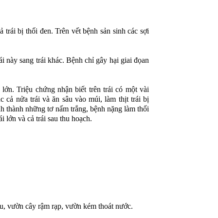
ái bị thối đen. Trên vết bệnh sản sinh các sợi
́i này sang trái khác. Bệnh chỉ gây hại giai đọan
i lớn. Triệu chứng nhận biết trên trái có một vài
cả nửa trái và ăn sâu vào múi, làm thịt trái bị
nh thành những tơ nấm trắng, bệnh nặng làm thối
i lớn và cả trái sau thu hoạch.
IÊNG
TẠO MẦM HOA SẦU RIÊNG BAO LÂU
TẤT NIÊN CÔNG
 CÁCH
THÌ RA MẮT CUA? KỸ THUẬT TẠO
HÀ NỘI – “CÙNG
MẦM HOA CHO SẦU RIÊNG
2025”
ái, nhiều
Xử lý tạo mầm hoa cho sầu riêng là giai
Tối ngày 07/02/202
 non hàng
đoạn quan trọng quyết định đến năng suất
ràng của những ngà
 cảm, chỉ
và chất lượng vụ mùa. Nếu thực hiện đúng
xuân đang ngập tr
t thay
kỹ thuật, cây sẽ ra hoa đồng loạt, hạn chế
Công ty Cổ phần HL
iều, vườn cây rậm rạp, vườn kém thoát nước.
bỏ trái.
nghịch vụ, tăng tỷ lệ đậu trái và giúp nhà
buổi tiệc Tất niên 