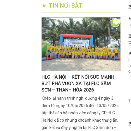
► TIN NỔI BẬT
B
V
n
B
t
B
c
n
c
RÊN SẦU RIÊNG
HLC HÀ NỘI – KẾT NỐI SỨC MẠNH,
Kỹ T
ẮT CUA, RA BÔNG
BỨT PHÁ VƯƠN XA TẠI FLC SẦM
Đoạn
SƠN – THANH HÓA 2026
Nhan
ra mắt cua, ra bông là
Khép lại hành trình nghỉ dưỡng 4 ngày 3
Giai 
T
 lớn đến năng suất đầu
đêm từ ngày 10/05/2026 đến 13/05/2026,
ngày 
ng là lúc rệp sáp xuất
tập thể cán bộ nhân viên công ty CP HLC
mọn".
h, khiến nhiều nhà vườn
Hà Nội đã có những khoảnh khắc thư giãn,
rụng 
B
 lý kịp thời.
gắn kết và đầy ý nghĩa tại FLC Sầm Sơn –
chạy 