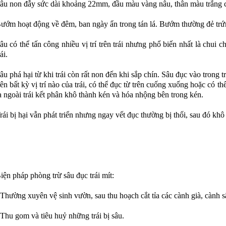
âu non đẫy sức dài khoảng 22mm, đầu màu vàng nâu, thân màu trắng 
ướm hoạt động về đêm, ban ngày ẩn trong tán lá. Bướm thường đẻ trứng
âu có thể tấn công nhiều vị trí trên trái nhưng phổ biến nhất là chui
rái.
âu phá hại từ khi trái còn rất non đến khi sắp chín. Sâu đục vào trong t
rên bất kỳ vị trí nào của trái, có thể đục từ trên cuống xuống hoặc có th
a ngoài trái kết phân khô thành kén và hóa nhộng bên trong kén.
rái bị hại vẫn phát triển nhưng ngay vết đục thường bị thối, sau đó khô 
iện pháp phòng trừ sâu đục trái mít:
 Thường xuyên vệ sinh vườn, sau thu hoạch cắt tỉa các cành già, cành 
 Thu gom và tiêu huỷ những trái bị sâu.