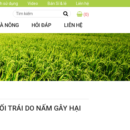
h sử dụng
Video
Bán Sỉ & lẻ
Liên hệ
(0)
HÀ NÔNG
HỎI ĐÁP
LIÊN HỆ
ỐI TRÁI DO NẤM GÂY HẠI