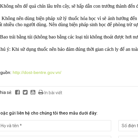
 Không nên để quả chín lâu trên cây, sẽ hấp dẫn con trưởng thành đến 
-
Không nên dùng biện pháp xử lý thuốc hóa học vì sẽ ảnh hưởng đến c
ất nhiều cho người dùng. Nên dùng biện pháp sinh học để phòng trừ sự 
 Bao trái bằng túi (không bao bằng các loại túi không thoát được hơi n
hú ý: Khi sử dụng thuốc nên bảo đảm đúng thời gian cách ly để an toà
guồn:
http://dost-bentre.gov.vn/
hia sẻ:
In bài viết
oặc gửi liên hệ cho chúng tôi theo mẫu dưới đây: