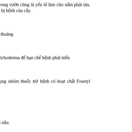
vườn chủ động thời điểm thu hoạch.
đầy cảm xúc, khép 
trong vườn cũng là yếu tố làm cho nấm phát tán,
 bị bệnh của cây.
với nhiều dấu ấn đá
g thoáng
ichoderma để hạn chế bệnh phát triển
ử dụng nhóm thuốc trừ bệnh có hoạt chất Fosetyl
 nâu.