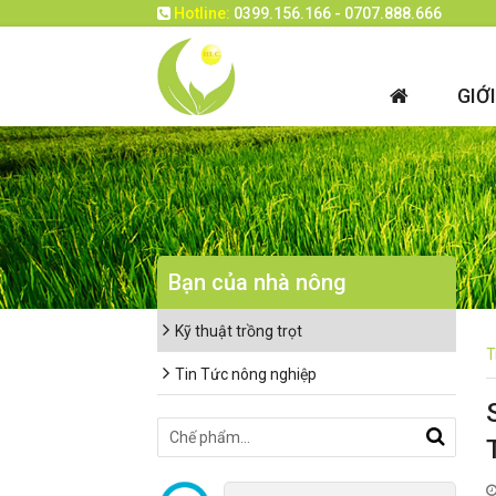
Hotline:
0399.156.166 - 0707.888.666
GIỚ
Bạn của nhà nông
Kỹ thuật trồng trọt
T
Tin Tức nông nghiệp