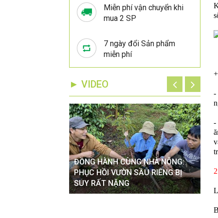
K
Miễn phí vận chuyển khi
s
mua 2 SP
7 ngày đổi Sản phẩm
miễn phí
+
► VIDEO
-
n
-
ă
v
t
ĐỒNG HÀNH CÙNG NHÀ NÔNG:
ĐỒ
2
VÀO MÙA MƯA TÁC
PHỤC HỒI VƯỜN SẦU RIÊNG BỊ
XỬ
 CÂY TRỒNG
SUY RẤT NẶNG
HOA
L
B