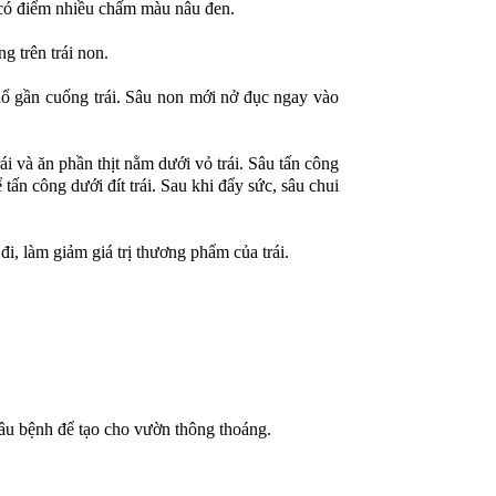
có điểm nhiều chấm màu nâu đen.
 trên trái non.
 chổ gần cuống trái. Sâu non mới nở đục ngay vào
rái và ăn phần thịt nằm dưới vỏ trái. Sâu tấn công
ể tấn công dưới đít trái. Sau khi đẩy sức, sâu chui
đi, làm giảm giá trị thương phẩm của trái.
sâu bệnh để tạo cho vườn thông thoáng.