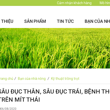
Cảm nhận khách hàng
Mô hìn
I THIỆU
SẢN PHẨM
TIN TỨC
BẠN CỦA N
rang chủ
/
Bạn của nhà nông
/
Kỹ thuật trồng trọt
SÂU ĐỤC THÂN, SÂU ĐỤC TRÁI, BỆNH TH
TRÊN MÍT THÁI
06/08/2020