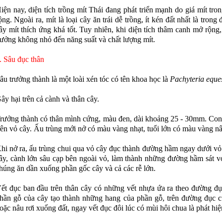
iện nay, diện tích trồng mít Thái đang phát triển mạnh do giá mít tron
ộng. Ngoài ra, mít là loại cây ăn trái dễ trồng, ít kén đất nhất là tron
ây mít thích ứng khá tốt. Tuy nhiên, khi diện tích thâm canh mở rộng, 
ưởng không nhỏ đến năng suất và chất lượng mít.
. Sâu đục thân
âu trưởng thành là một loài xén tóc có tên khoa học là
Pachyteria eques
ây hại trên cả cành và thân cây.
rưởng thành có thân mình cứng, màu đen, dài khoảng 25 - 30mm. Con cá
rên vỏ cây. Ấu trùng mới nở có màu vàng nhạt, tuổi lớn có màu vàng nâ
hi nở ra, ấu trùng chui qua vỏ cây đục thành đường hầm ngay dưới vỏ c
ây, cành lớn sâu cạp bên ngoài vỏ, làm thành những đường hầm sát vỏ
húng ăn dần xuống phần gốc cây và cả các rễ lớn.
ết đục ban đầu trên thân cây có những vết nhựa ứa ra theo đường đục
hần gỗ của cây tạo thành những hang của phần gỗ, trên đường đục 
oặc nâu rơi xuống đất, ngay vết đục đôi lúc có mùi hôi chua là phát hi