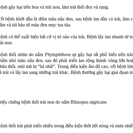
ệnh gây hại trên hoa và trái non, làm trái thối đen và rụng.
ết bệnh khởi đầu là đốm màu nâu đen, sau bệnh lan dần cả trái, làm cả tr
ấm và túi bào tử màu đen mọc tua tủa.
ệnh có thể xuất hiện bất cứ vị trí nào của trái. Bệnh lây lan nhanh từ tra
rái non.
ệnh thối nhũn do nấm
Phytophthora sp
gây hại rất phổ biến trên trá
hấm nhỏ màu nâu đen, sau đó phát triển lan rộng thành vùng lớn hoặc 
hũn thối, múi mít bị “bả nhừ”. Trong điều kiện ẩm độ cao, vết bệnh hì
ả trái và lây lan sang những trái khác. Bệnh thường gây hại giai đọan trá
huật Chăm Sóc Sầu Riêng Giai
5 NGUYÊN NHÂN LÀM SẦU R
 0 - 30 Ngày: Bí Quyết Chạy Trái
RỤNG TRÁI SAU XỔ NHỤY VÀ
h, Chống Rụng Trái
KHẮC PHỤC HIỆU QUẢ
đoạn sầu riêng từ lúc dứt nhụy đến 30
Sau khi sầu riêng xổ nhụy và đậu tr
riệu chứng bệnh thối trái non
do nấm Rhizopus nigricans
tuổi được ví như giai đoạn "nuôi con
nhà vườn gặp tình trạng rụng trái
 Trái non lúc này rất nhạy cảm, dễ
loạt. Đây là giai đoạn cây rất nhạy
nếu gặp sốc nhiệt hoặc đi đọt. Để trái
cần dinh dưỡng, nước hoặc thời tiế
ệnh thối trái phát triển nhiều trong điều kiện thời tiết nóng và mưa nh
cực nhanh, xanh gai, tròn hộc, bà con
đổi đột ngột cũng có thể khiến cây 