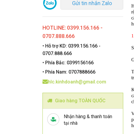
Gửi tin nhắn Zalo
H
r
c
h
HOTLINE: 0399.156.166 -
0707.888.666
1
• Hỗ trợ KD: 0399.156.166 -
S
0707.888.666
G
• Phía Bắc: 0399156166
• Phía Nam: 0707888666
T
t
hlc.kinhdoanh@gmail.com
K
c
Giao hàng TOÀN QUỐC
c
V
Nhận hàng & thanh toán
p
tại nhà
h