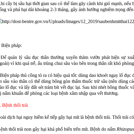
hi cây bị sâu hại thời gian sau có thể làm gãy cành khi gió mạnh, nếu 
ống và phá hại dài khoảng 2-3 tháng, gây ảnh hưởng nghiêm trọng đến 
 Biện pháp:
 Để quản lý sâu đục thân thường xuyên thăm vườn phát hiện sự xuấ
goài) vì khi quá trễ, ấu trùng chui sâu vào bên trong thân rất khó phòng
 Biện pháp thủ công tỏ ra có hiệu quả tốt: dùng dao khoét ngay lổ đục
n sâu vào thân có thể dùng bông gòn thấm thuốc trừ sâu (nên dùng các
ào lổ đục và lấy đất sét trám bít vết đục lại. Sau khi nhét bông thuốc 
VƯỜN SẦU RIÊNG, CÀ PHÊ, 
rị nấm khuẩn để phòng các loại bệnh xâm nhập qua vết thương.
TIÊU TẠI ĐẮK LẮK XANH K
NG HÀNH CÙNG NHÀ NÔNG:
. Bệnh thối trái
VƯỢT TRỘI NHỜ SỬ DỤNG 
 LÝ CHO CÂY TRỒNG RA NHIỀU
PHẨM HLC
, ĐẬU NHIỀU TRÁI
oài dịch hại nguy hiểm kế tiếp gây hại mít là bệnh thối trái. Thối trái có
ệnh thối trái non gây hại khá phổ biến trên mít. Bệnh do nấm
Rhizopus