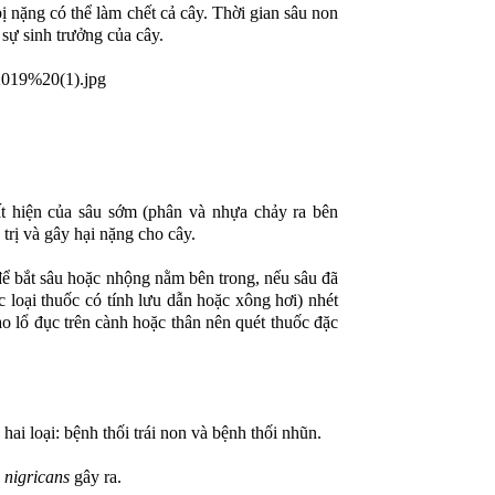
bị nặng có thể làm chết cả cây. Thời gian sâu non
sự sinh trưởng của cây.
t hiện của sâu sớm (phân và nhựa chảy ra bên
 trị và gây hại nặng cho cây.
 để bắt sâu hoặc nhộng nằm bên trong, nếu sâu đã
 loại thuốc có tính lưu dẫn hoặc xông hơi) nhét
vào lổ đục trên cành hoặc thân nên quét thuốc đặc
HỒ
HỎE
VƯỜN TÁO NINH THUẬN PHẢN
SẢN
HỒI SỬ DỤNG SẢN PHẨM SINH
pH ĐẤT GIẢM 
HỌC HLC
ĐỘNG XẤU ĐẾ
 hai loại: bệnh thối trái non và bệnh thối nhũn.
 nigricans
gây ra.