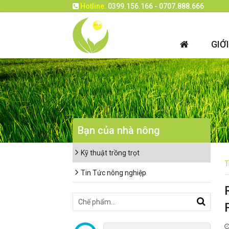
Hotline:
0399.156.166 - 0707.888.666
GIỚ
Bạn của nhà nông
Kỹ thuật trồng trọt
T
Tin Tức nông nghiệp