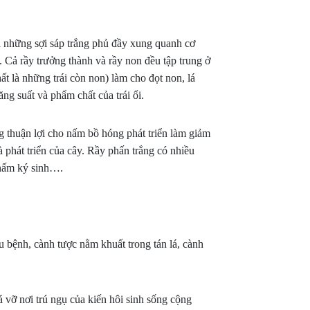
ra những sợi sáp trắng phủ đầy xung quanh cơ
. Cả rầy trưởng thành và rầy non đều tập trung ở
ất là những trái còn non) làm cho đọt non, lá
ng suất và phẩm chất của trái ổi.
ng thuận lợi cho nấm bồ hóng phát triển làm giảm
à phát triển của cây. Rầy phấn trắng có nhiều
, nấm ký sinh….
IÊNG
TẠO MẦM HOA SẦU RIÊNG BAO LÂU
TẤT NIÊN CÔNG
 CÁCH
THÌ RA MẮT CUA? KỸ THUẬT TẠO
HÀ NỘI – “CÙNG
MẦM HOA CHO SẦU RIÊNG
2025”
ái, nhiều
Xử lý tạo mầm hoa cho sầu riêng là giai
Tối ngày 07/02/202
u bệnh, cành tược nằm khuất trong tán lá, cành
 non hàng
đoạn quan trọng quyết định đến năng suất
ràng của những ngà
 cảm, chỉ
và chất lượng vụ mùa. Nếu thực hiện đúng
xuân đang ngập tr
t thay
kỹ thuật, cây sẽ ra hoa đồng loạt, hạn chế
Công ty Cổ phần HL
 vỡ nơi trú ngụ của kiến hôi sinh sống cộng
bỏ trái.
nghịch vụ, tăng tỷ lệ đậu trái và giúp nhà
buổi tiệc Tất niên 