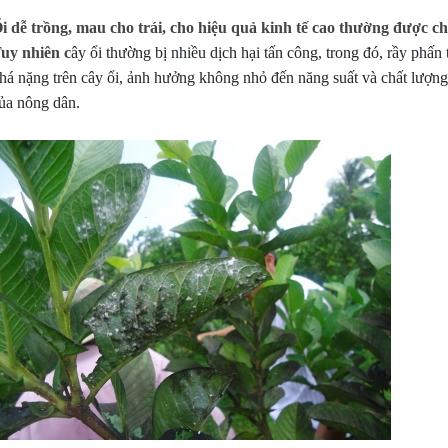
i dễ trồng, mau cho trái, cho hiệu quả kinh tế cao thường được 
uy nhiên c
ây ổi thường bị nhiều dịch hại tấn công, trong đó, rầy phấn 
há nặng trên cây ổi, ảnh hưởng không nhỏ đến năng suất và chất lượng 
ủa nông dân.