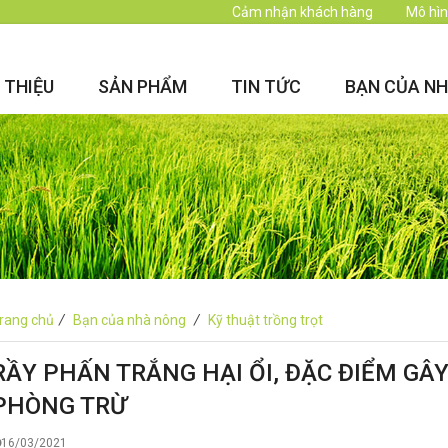
Cảm nhận khách hàng
Mô hìn
I THIỆU
SẢN PHẨM
TIN TỨC
BẠN CỦA N
rang chủ
/
Bạn của nhà nông
/
Kỹ thuật trồng trọt
RẦY PHẤN TRẮNG HẠI ỔI, ĐẶC ĐIỂM GÂY
PHÒNG TRỪ
16/03/2021