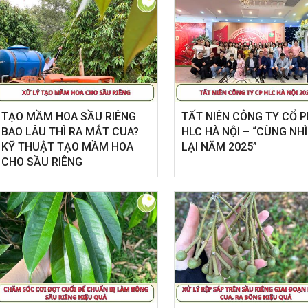
TẠO MẦM HOA SẦU RIÊNG
​TẤT NIÊN CÔNG TY CỔ 
BAO LÂU THÌ RA MẮT CUA?
HLC HÀ NỘI – “CÙNG NH
KỸ THUẬT TẠO MẦM HOA
LẠI NĂM 2025”
CHO SẦU RIÊNG