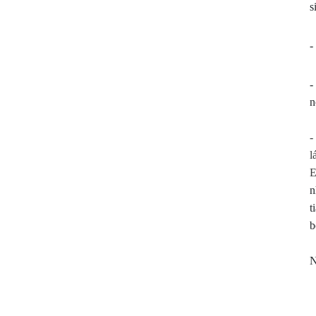
s
Thanh Hóa.
cần n
đủ" d
-
-
n
-
l
E
n
t
b
N