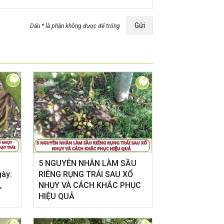
Gửi
Dấu * là phần không được để trống
5 NGUYÊN NHÂN LÀM SẦU
gày:
RIÊNG RỤNG TRÁI SAU XỔ
,
NHỤY VÀ CÁCH KHẮC PHỤC
HIỆU QUẢ