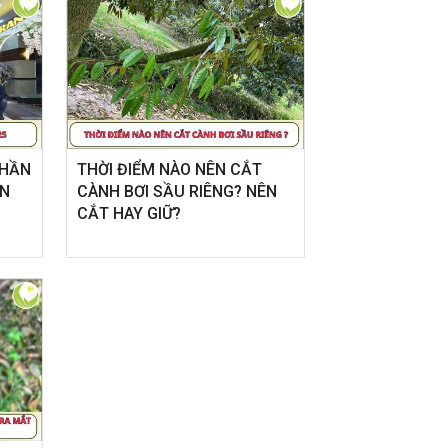
PHẦN
THỜI ĐIỂM NÀO NÊN CẮT
ÌN
CÀNH BƠI SẦU RIÊNG? NÊN
CẮT HAY GIỮ?