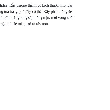
idae. Rầy trưởng thành có kích thước nhỏ, dài
g tua trắng phủ đầy cơ thể. Rầy phấn trắng đẻ
phủ bởi những lông sáp trắng mịn, mỗi vòng xoắn
ột tuần lễ trứng nở ra rầy non.
HỒ
HỎE
VƯỜN TÁO NINH THUẬN PHẢN
SẢN
HỒI SỬ DỤNG SẢN PHẨM SINH
pH ĐẤT GIẢM 
HỌC HLC
ĐỘNG XẤU ĐẾ