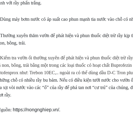
inh với rầy phấn trắng.
ắm vững kỹ thuật chăm sóc "đúng và
ưới đây nhé
 Dùng máy bơm nước có áp suất cao phun mạnh tia nước vào chỗ có nhiề
 Thường xuyên thăm vườn để phát hiện và phun thuốc diệt trừ rầy kịp th
on, bông, trái.
 Kiểm tra vườn ổi thường xuyên để phát hiện và phun thuốc diệt trừ rầy 
á non, bông, trái bằng một trong các loại thuốc có hoạt chất Buprofez
tofenprox như: Trebon 10EC,.. ngoài ra có thể dùng
dầu D-C Tron plus
hững chỗ có nhiều rầy bu bám. Nếu có điều kiện tưới nước cho vườn 
ia xịt vòi nước vào các “ổ” của rầy để phá tan nơi “cư trú” của chúng, đ
ơt rầy.
guồn:
https://nongnghiep.vn/.