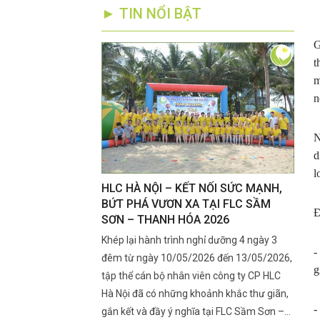
► TIN NỔI BẬT
G
t
m
n
N
d
l
RÊN SẦU RIÊNG
HLC HÀ NỘI – KẾT NỐI SỨC MẠNH,
Kỹ T
ẮT CUA, RA BÔNG
BỨT PHÁ VƯƠN XA TẠI FLC SẦM
Đoạn
Đ
SƠN – THANH HÓA 2026
Nhan
ra mắt cua, ra bông là
Khép lại hành trình nghỉ dưỡng 4 ngày 3
Giai 
-
 lớn đến năng suất đầu
đêm từ ngày 10/05/2026 đến 13/05/2026,
ngày 
g
ng là lúc rệp sáp xuất
tập thể cán bộ nhân viên công ty CP HLC
mọn".
h, khiến nhiều nhà vườn
Hà Nội đã có những khoảnh khắc thư giãn,
rụng 
-
 lý kịp thời.
gắn kết và đầy ý nghĩa tại FLC Sầm Sơn –
chạy 