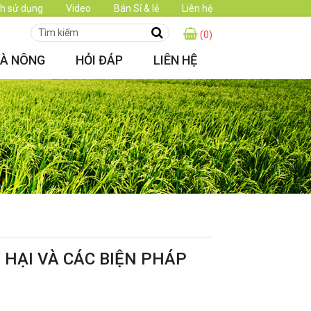
h sử dụng
Video
Bán Sỉ & lẻ
Liên hệ
(0)
HÀ NÔNG
HỎI ĐÁP
LIÊN HỆ
 HẠI VÀ CÁC BIỆN PHÁP