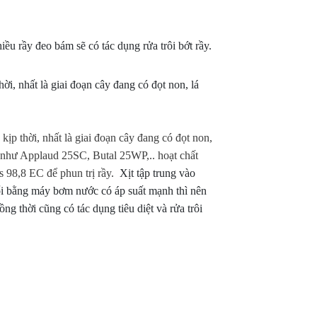
vườn chủ động thời điểm thu hoạch.
đầy cảm xúc, khép 
với nhiều dấu ấn đá
u rầy đeo bám sẽ có tác dụng rửa trôi bớt rầy.
ời, nhất là giai đoạn cây đang có đọt non, lá
kịp thời, nhất là giai đoạn cây đang có đọt non,
in như Applaud 25SC, Butal 25WP,.. hoạt chất
 98,8 EC để phun trị rầy.
Xịt tập trung vào
ổi bằng máy bơm nước có áp suất mạnh thì nên
ồng thời cũng có tác dụng tiêu diệt và rửa trôi