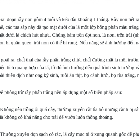
iai đoạn rầy non gồm 4 tuổi và kéo dài khoảng 1 tháng. Rầy non tiết 
hể, các tua sáp này đã tạo mặt dưới của lá một lớp bông phấn màu trắng
ặt dưới lá chích hút nhựa. Chúng bám trên đọt non, lá non, trên trái (nh
on bị quăn queo, trái non có thể bị rụng. Nếu nặng sẽ ảnh hưởng đến nă
goài ra, chất thải của rầy phấn trắng chứa chất đường mật là môi trườ
iện tích quang hợp của lá, từ đó ảnh hưởng đến quá trình sinh trưởng v
oài thiên địch như ong ký sinh, ruồi ăn thịt, bọ cánh lưới, bọ rùa trắng
huật Chăm Sóc Sầu Riêng Giai
5 NGUYÊN NHÂN LÀM SẦU R
 0 - 30 Ngày: Bí Quyết Chạy Trái
RỤNG TRÁI SAU XỔ NHỤY VÀ
ể phòng trừ rầy phấn trắng nên áp dụng một số biện pháp sau:
h, Chống Rụng Trái
KHẮC PHỤC HIỆU QUẢ
đoạn sầu riêng từ lúc dứt nhụy đến 30
Sau khi sầu riêng xổ nhụy và đậu tr
 Không nên trồng ổi quá dầy, thường xuyên cắt tỉa bỏ những cành bị sâ
tuổi được ví như giai đoạn "nuôi con
nhà vườn gặp tình trạng rụng trái
ià không có khả năng cho trái để vườn luôn thông thoáng.
 Trái non lúc này rất nhạy cảm, dễ
loạt. Đây là giai đoạn cây rất nhạy
nếu gặp sốc nhiệt hoặc đi đọt. Để trái
cần dinh dưỡng, nước hoặc thời tiế
 Thường xuyên dọn sạch cỏ rác, lá cây mục tủ ở xung quanh gốc để phá
cực nhanh, xanh gai, tròn hộc, bà con
đổi đột ngột cũng có thể khiến cây 