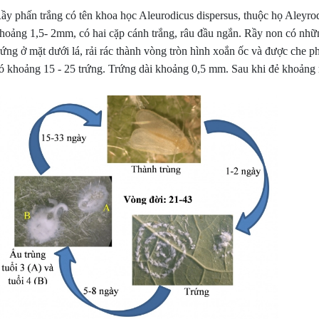
ầy phấn trắng có tên khoa học Aleurodicus dispersus, thuộc họ Aleyrod
hoảng 1,5- 2mm, có hai cặp cánh trắng, râu đầu ngắn. Rầy non có nhữn
rứng ở mặt dưới lá, rải rác thành vòng tròn hình xoắn ốc và được che 
ó khoảng 15 - 25 trứng. Trứng dài khoảng 0,5 mm. Sau khi đẻ khoảng m
VƯỜN SẦU RIÊNG, CÀ PHÊ, 
TIÊU TẠI ĐẮK LẮK XANH K
NG HÀNH CÙNG NHÀ NÔNG:
VƯỢT TRỘI NHỜ SỬ DỤNG 
 LÝ CHO CÂY TRỒNG RA NHIỀU
PHẨM HLC
, ĐẬU NHIỀU TRÁI