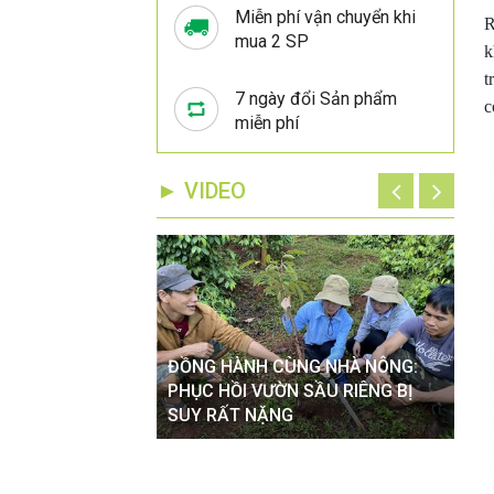
Miễn phí vận chuyển khi
R
mua 2 SP
k
t
7 ngày đổi Sản phẩm
c
miễn phí
► VIDEO
ĐỒNG HÀNH CÙNG NHÀ NÔNG:
ĐỒ
VÀO MÙA MƯA TÁC
PHỤC HỒI VƯỜN SẦU RIÊNG BỊ
XỬ
 CÂY TRỒNG
SUY RẤT NẶNG
HOA