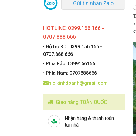
Gửi tin nhắn Zalo
Ổ
T
k
HOTLINE: 0399.156.166 -
c
0707.888.666
• Hỗ trợ KD: 0399.156.166 -
0707.888.666
• Phía Bắc: 0399156166
• Phía Nam: 0707888666
hlc.kinhdoanh@gmail.com
Giao hàng TOÀN QUỐC
Nhận hàng & thanh toán
tại nhà