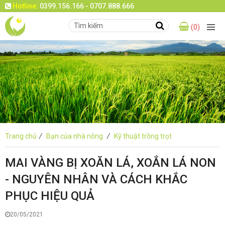
Hotline:
0399.156.166 - 0707.888.666
(0)
Trang chủ
/
Bạn của nhà nông
/
Kỹ thuật trồng trọt
MAI VÀNG BỊ XOĂN LÁ, XOẮN LÁ NON
- NGUYÊN NHÂN VÀ CÁCH KHẮC
PHỤC HIỆU QUẢ
20/05/2021