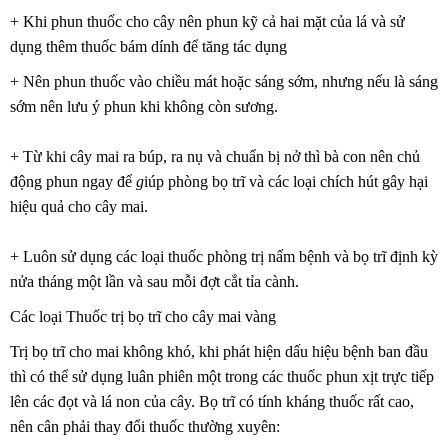
+ Khi phun thuốc cho cây nên phun kỹ cả hai mặt của lá và sử
dụng thêm thuốc bám dính để tăng tác dụng
+ Nên phun thuốc vào chiều mát hoặc sáng sớm, nhưng nếu là sáng
sớm nên lưu ý phun khi không còn sương.
+ Từ khi cây mai ra búp, ra nụ và chuẩn bị nở thì bà con nên chủ
động phun ngay để
g
iúp phòng bọ trĩ và các loại chích hút gây hại
hiệu quả cho cây mai.
+
Luôn sử dụng các loại thuốc phòng trị nấm bệnh và bọ trĩ định kỳ
nửa tháng một lần và sau mỗi đợt cắt tỉa cành.
Các loại Thuốc trị bọ trĩ cho cây mai vàng
Trị bọ trĩ cho mai không khó, khi phát hiện dấu hiệu bệnh ban đầu
thì có thể sử dụng luân phiên một trong các thuốc phun xịt trực tiếp
lên các đọt và lá non của cây. Bọ trĩ có tính kháng thuốc rất cao,
nên cân phải thay đổi thuốc thường xuyên: