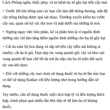
Cách Phòng ngừa, khắc phục và trị bệnh bọ trĩ gây hại trên cây mai
+ Trước hết khi trồng mai các bạn cần làm đất thông thoáng, mật độ
cây trồng không được quá sát nhau. Thường xuyên kiểm tra vườn
cây rau, quan sát kỹ các đọt non và mặt dưới của những lá non.
+ Ngưng ngay việc bón phân, kể cả phân bón lá vì nguồn dinh
dưỡng này chỉ làm tăng thêm nguồn dinh dưỡng cho bọ trĩ gây hại
+ Cắt tỉa toàn bộ hoa đang và sắp nở trên cây (đều mà không ai
muốn), cắt tỉa lá già. Dọn dẹp rác xung quanh gốc cây và khu vực
xung quanh để hạn chế tối đa nơi ẩn nấp của bọ trĩ (nên đốt sạch
rác sau khi dọn)
+ Đối với những cây mai chưa sử dụng thuốc trị bọ trĩ lần nào bạn
có thể sử dụng Radian với liều lượng như trong hướng dẫn sử
dụng.
Tuy nhiên, cần sử dụng thuốc một cách hợp lý và liều lượng thích
hợp, tránh phun quá nhiều lần liên tiếp sẽ dễ làm bọ trĩ kháng
thuốc.