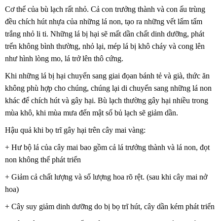
Cơ thể của bù lạch rất nhỏ. Cả con trưởng thành và con ấu trùng
đều chích hút nhựa của những lá non, tạo ra những vết lấm tấm
trắng nhỏ li ti. Những lá bị hại sẽ mất dần chất dinh dưỡng, phát
trển không bình thường, nhỏ lại, mép lá bị khô cháy và cong lên
như hình lòng mo, lá trở lên thô cứng.
Khi những lá bị hại chuyển sang giai đọan bánh tẻ và già, thức ăn
không phù hợp cho chúng, chúng lại di chuyển sang những lá non
khác để chích hút và gây hại. Bù lạch thường gây hại nhiều trong
mùa khô, khi mùa mưa đến mật số bủ lạch sẽ giảm dần.
Hậu quả khi bọ trĩ gây hại trên cây mai vàng:
+ Hư bộ lá của cây mai bao gồm cả lá trưởng thành và lá non, đọt
non không thể phát triển
+ Giảm cả chất lượng và số lượng hoa rõ rệt. (sau khi cây mai nở
hoa)
+ Cây suy giảm dinh dưỡng do bị bọ trĩ hút, cây dần kém phát triển