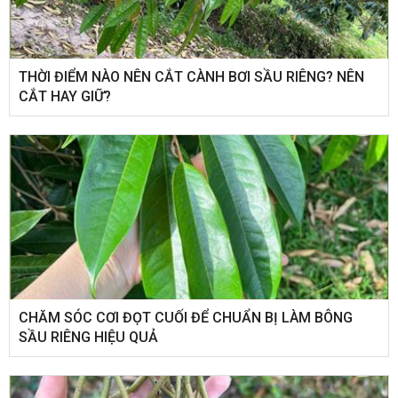
THỜI ĐIỂM NÀO NÊN CẮT CÀNH BƠI SẦU RIÊNG? NÊN
CẮT HAY GIỮ?
CHĂM SÓC CƠI ĐỌT CUỐI ĐỂ CHUẨN BỊ LÀM BÔNG
SẦU RIÊNG HIỆU QUẢ