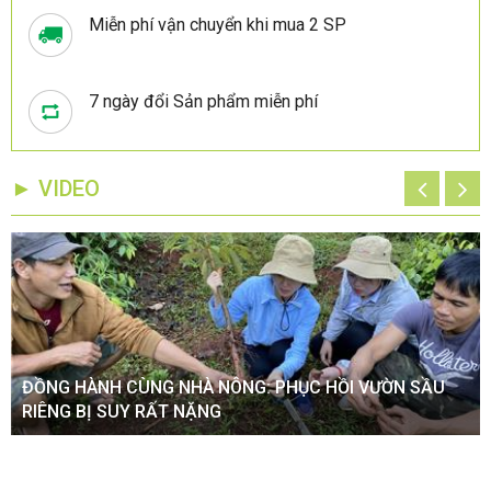
Miễn phí vận chuyển khi mua 2 SP
7 ngày đổi Sản phẩm miễn phí
► VIDEO
ĐỒNG HÀNH CÙNG NHÀ NÔNG: PHỤC HỒI VƯỜN SẦU
RIÊNG BỊ SUY RẤT NẶNG