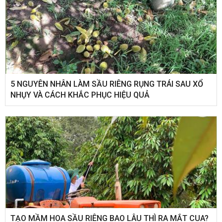
5 NGUYÊN NHÂN LÀM SẦU RIÊNG RỤNG TRÁI SAU XỔ
NHỤY VÀ CÁCH KHẮC PHỤC HIỆU QUẢ
TẠO MẦM HOA SẦU RIÊNG BAO LÂU THÌ RA MẮT CUA?