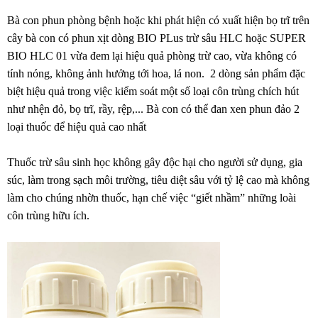
Bà con phun phòng bệnh hoặc khi phát hiện có xuất hiện bọ trĩ trên
cây bà con có phun xịt dòng BIO PLus trừ sâu HLC hoặc SUPER
BIO HLC 01
vừa đem lại hiệu quả phòng trừ cao, vừa không có
tính nóng, không ảnh hưởng tới hoa, lá non.
2 dòng sản phẩm đ
ặ
c
bi
ệ
t hi
ệ
u qu
ả
trong vi
ệ
c k
i
ể
m soát m
ộ
t s
ố
lo
ạ
i côn trùng chích hút
như nh
ệ
n đ
ỏ
, b
ọ
trĩ, rầy, rệp,...
Bà con có thể đan xen phun đảo 2
loại thuốc để hiệu quả cao nhất
Thuốc trừ sâu sinh học không gây độc hại cho người sử dụng, gia
súc, làm trong sạch môi trường, tiêu diệt sâu với tỷ lệ cao mà không
làm cho chúng nhờn thuốc, hạn chế việc “giết nhầm” những loài
côn trùng hữu ích.