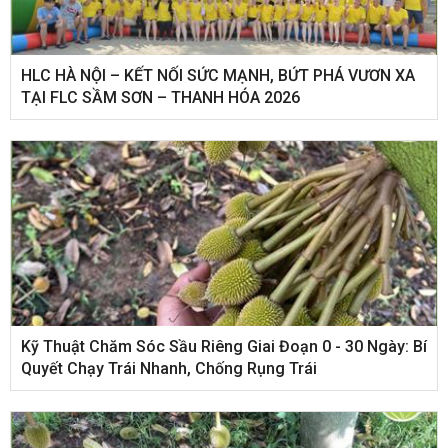
HLC HÀ NỘI – KẾT NỐI SỨC MẠNH, BỨT PHÁ VƯƠN XA
TẠI FLC SẦM SƠN – THANH HÓA 2026
Kỹ Thuật Chăm Sóc Sầu Riêng Giai Đoạn 0 - 30 Ngày: Bí
Quyết Chạy Trái Nhanh, Chống Rụng Trái