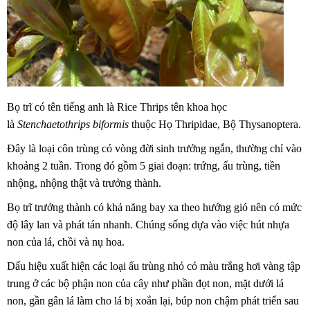
Bọ trĩ có tên tiếng anh là Rice Thrips tên khoa học
là
Stenchaetothrips biformis
thuộc Họ Thripidae, Bộ Thysanoptera.
Đây là loại côn trùng có vòng đời sinh trưởng ngắn, thường chỉ vào
khoảng 2 tuần. Trong đó gồm 5 giai đoạn: trứng, ấu trùng, tiền
nhộng, nhộng thật và trưởng thành.
Bọ trĩ trưởng thành có khả năng bay xa theo hướng gió nên có mức
độ lây lan và phát tán nhanh. Chúng sống dựa vào việc hút nhựa
non của lá, chồi và nụ hoa.
Dấu hiệu xuất hiện các loại ấu trùng nhỏ có màu trắng hơi vàng tập
trung ở các bộ phận non của cây như phần đọt non, mặt dưới lá
non, gần gân lá làm cho lá bị xoắn lại, búp non chậm phát triển sau