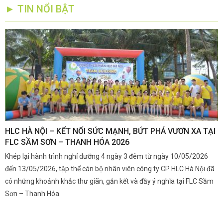
► TIN NỔI BẬT
,
HLC HÀ NỘI – KẾT NỐI SỨC MẠNH, BỨT PHÁ VƯƠN XA TẠI
K
FLC SẦM SƠN – THANH HÓA 2026
Q
Khép lại hành trình nghỉ dưỡng 4 ngày 3 đêm từ ngày 10/05/2026
G
và
đến 13/05/2026, tập thể cán bộ nhân viên công ty CP HLC Hà Nội đã
đ
i.
có những khoảnh khắc thư giãn, gắn kết và đầy ý nghĩa tại FLC Sầm
s
Sơn – Thanh Hóa.
c