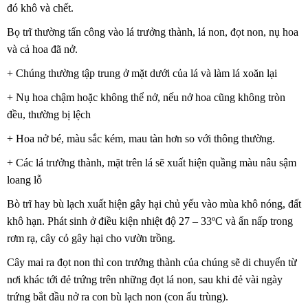
đó khô và chết.
Bọ trĩ thường tấn công vào lá trưởng thành, lá non, đọt non, nụ hoa
và cả hoa đã nở.
+ Chúng thường tập trung ở mặt dưới của lá và làm lá xoăn lại
+ Nụ hoa chậm hoặc không thể nở, nếu nở hoa cũng không tròn
đều, thường bị lệch
+ Hoa nở bé, màu sắc kém, mau tàn hơn so với thông thường.
+ Các lá trưởng thành, mặt trên lá sẽ xuất hiện quầng màu nâu sậm
loang lỗ
Bò trĩ hay bù lạch xuất hiện gây hại chủ yếu vào mùa khô nóng, đất
khô hạn. Phát sinh ở điều kiện nhiệt độ 27 – 33ºC và ẩn nấp trong
rơm rạ, cây cỏ gây hại cho vườn trồng.
Cây mai ra đọt non thì con trưởng thành của chúng sẽ di chuyển từ
nơi khác tới đẻ trứng trên những đọt lá non, sau khi đẻ vài ngày
trứng bắt đầu nở ra con bù lạch non (con ấu trùng).