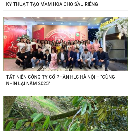
KỸ THUẬT TẠO MẦM HOA CHO SẦU RIÊNG
​TẤT NIÊN CÔNG TY CỔ PHẦN HLC HÀ NỘI – “CÙNG
NHÌN LẠI NĂM 2025”