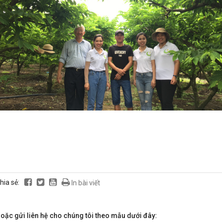
ắm vững kỹ thuật chăm sóc "đúng và
ưới đây nhé
hia sẻ:
In bài viết
oặc gửi liên hệ cho chúng tôi theo mẫu dưới đây: