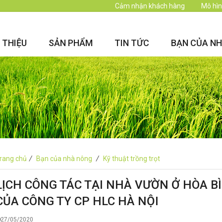
Cảm nhận khách hàng
Mô hìn
I THIỆU
SẢN PHẨM
TIN TỨC
BẠN CỦA N
rang chủ
/
Bạn của nhà nông
/
Kỹ thuật trồng trọt
LỊCH CÔNG TÁC TẠI NHÀ VƯỜN Ở HÒA B
CỦA CÔNG TY CP HLC HÀ NỘI
27/05/2020