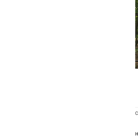
Thanh Hóa.
cần n
đủ" d
C
H