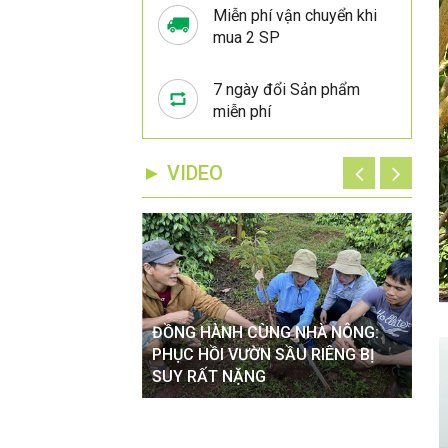
Miễn phí vận chuyển khi
mua 2 SP
7 ngày đổi Sản phẩm
miễn phí
► VIDEO
ĐỒNG HÀNH CÙNG NHÀ NÔNG:
ĐỒ
VÀO MÙA MƯA TÁC
PHỤC HỒI VƯỜN SẦU RIÊNG BỊ
XỬ
 CÂY TRỒNG
SUY RẤT NẶNG
HOA