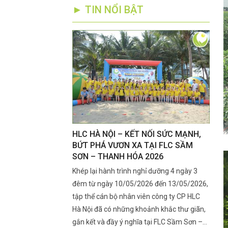
► TIN NỔI BẬT
RÊN SẦU RIÊNG
HLC HÀ NỘI – KẾT NỐI SỨC MẠNH,
Kỹ T
ẮT CUA, RA BÔNG
BỨT PHÁ VƯƠN XA TẠI FLC SẦM
Đoạn
SƠN – THANH HÓA 2026
Nhan
ra mắt cua, ra bông là
Khép lại hành trình nghỉ dưỡng 4 ngày 3
Giai 
 lớn đến năng suất đầu
đêm từ ngày 10/05/2026 đến 13/05/2026,
ngày 
ng là lúc rệp sáp xuất
tập thể cán bộ nhân viên công ty CP HLC
mọn".
h, khiến nhiều nhà vườn
Hà Nội đã có những khoảnh khắc thư giãn,
rụng 
 lý kịp thời.
gắn kết và đầy ý nghĩa tại FLC Sầm Sơn –
chạy 