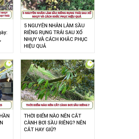
5 NGUYÊN NHÂN LÀM SẦU
gày:
RIÊNG RỤNG TRÁI SAU XỔ
,
NHỤY VÀ CÁCH KHẮC PHỤC
HIỆU QUẢ
PHẦN
THỜI ĐIỂM NÀO NÊN CẮT
ÌN
CÀNH BƠI SẦU RIÊNG? NÊN
CẮT HAY GIỮ?