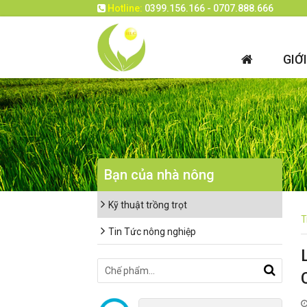
Hotline:
0399.156.166 - 0707.888.666
GIỚ
Bạn của nhà nông
Kỹ thuật trồng trọt
T
Tin Tức nông nghiệp