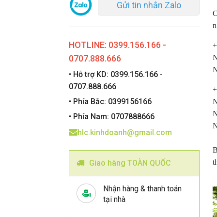
Gửi tin nhắn Zalo
C
n
HOTLINE: 0399.156.166 -
+
0707.888.666
N
N
• Hỗ trợ KD: 0399.156.166 -
0707.888.666
+
• Phía Bắc: 0399156166
N
N
• Phía Nam: 0707888666
N
hlc.kinhdoanh@gmail.com
B
t
Giao hàng TOÀN QUỐC
Nhận hàng & thanh toán
tại nhà