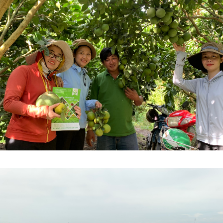
VƯỜN SẦU RIÊNG, CÀ PHÊ, 
TIÊU TẠI ĐẮK LẮK XANH K
NG HÀNH CÙNG NHÀ NÔNG:
VƯỢT TRỘI NHỜ SỬ DỤNG 
 LÝ CHO CÂY TRỒNG RA NHIỀU
PHẨM HLC
, ĐẬU NHIỀU TRÁI