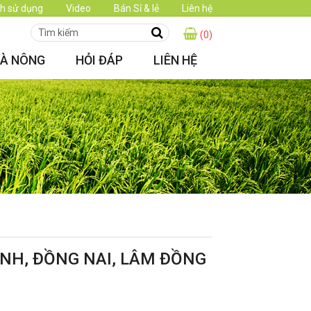
h sử dụng
Video
Bán Sỉ & lẻ
Liên hệ
(0)
HÀ NÔNG
HỎI ĐÁP
LIÊN HỆ
ÌNH, ĐỒNG NAI, LÂM ĐỒNG