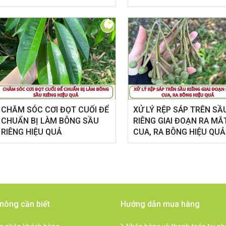
CHĂM SÓC CƠI ĐỌT CUỐI ĐỂ
XỬ LÝ RỆP SÁP TRÊN SẦ
CHUẨN BỊ LÀM BÔNG SẦU
RIÊNG GIAI ĐOẠN RA MẮ
RIÊNG HIỆU QUẢ
CUA, RA BÔNG HIỆU QUẢ
nông cần biết
Hướng dẫn mua hàng