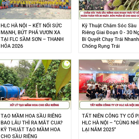
HLC HÀ NỘI – KẾT NỐI SỨC
Kỹ Thuật Chăm Sóc Sầu
MẠNH, BỨT PHÁ VƯƠN XA
Riêng Giai Đoạn 0 - 30 N
TẠI FLC SẦM SƠN – THANH
Bí Quyết Chạy Trái Nhanh
HÓA 2026
Chống Rụng Trái
TẠO MẦM HOA SẦU RIÊNG
​TẤT NIÊN CÔNG TY CỔ 
BAO LÂU THÌ RA MẮT CUA?
HLC HÀ NỘI – “CÙNG NH
KỸ THUẬT TẠO MẦM HOA
LẠI NĂM 2025”
CHO SẦU RIÊNG