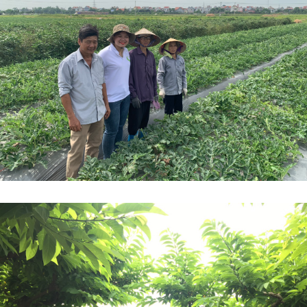
huật Chăm Sóc Sầu Riêng Giai
5 NGUYÊN NHÂN LÀM SẦU R
 0 - 30 Ngày: Bí Quyết Chạy Trái
RỤNG TRÁI SAU XỔ NHỤY VÀ
h, Chống Rụng Trái
KHẮC PHỤC HIỆU QUẢ
đoạn sầu riêng từ lúc dứt nhụy đến 30
Sau khi sầu riêng xổ nhụy và đậu tr
tuổi được ví như giai đoạn "nuôi con
nhà vườn gặp tình trạng rụng trái
 Trái non lúc này rất nhạy cảm, dễ
loạt. Đây là giai đoạn cây rất nhạy
nếu gặp sốc nhiệt hoặc đi đọt. Để trái
cần dinh dưỡng, nước hoặc thời tiế
cực nhanh, xanh gai, tròn hộc, bà con
đổi đột ngột cũng có thể khiến cây 