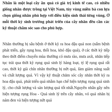
Nhãn là một loại cây ăn quả có giá trị kinh tế cao, có nhiều
giống nhãn được trồng tại Việt Nam, tùy vùng miền bà con lựa
chọn giống nhãn phù hợp với điều kiện sinh thái từng vùng. Ở
mỗi thời kỳ sinh trưởng phát triển của cây nhãn đều cần các
kỹ thuật chăm sóc sao cho phù hợp.
Nhãn thường bị sâu bệnh ở thời kỳ ra hoa đậu quả non (nấm bệnh
phát triển, gây rụng hoa, thối hoa, khó đậu quả), ở các thời kỳ tiếp
theo thời điểm chuyển mùa thường có mưa rào, mưa axít, nhãn tiếp
tục trải qua thời kỳ rụng quả sinh lý hàng loạt, tỷ lệ rụng quả rất
cao, thời kỳ già chín nhãn thường bị nứt quả, làm giảm năng suất
và chất lượng quả. Vì vậy kỹ thuật chăm sóc cây nhãn thời kỳ ra
hoa đậu quả, phát triển quả nhằm hạn chế hiện tượng rụng quả sinh
lý, cho chất lượng và sản lượng quả tốt nhất.Nguyên nhân gây nên
hiện tượng rụng Hoa - Quả sinh lý trên cây nhãn, vỏ quả nhãn bị
nám đen và hiện tượng nứt quả