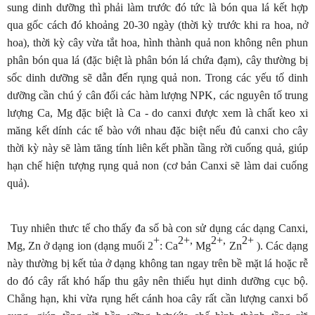
sung dinh dưỡng thì phải làm trước đó tức là bón qua lá kết hợp
qua gốc cách đó khoảng 20-30 ngày (thời kỳ trước khi ra hoa, nở
hoa), thời kỳ cây vừa tắt hoa, hình thành quả non không nên phun
phân bón qua lá (đặc biệt là phân bón lá chứa đạm), cây thường bị
sốc dinh dưỡng sẽ dẫn đến rụng quả non. Trong các yếu tố dinh
dưỡng cần chú ý cân đối các hàm lượng NPK, các nguyên tố trung
lượng Ca, Mg đặc biệt là Ca - do canxi được xem là chất keo xi
măng kết dính các tế bào với nhau đặc biệt nếu đủ canxi cho cây
thời kỳ này sẽ làm tăng tính liên kết phần tầng rời cuống quả, giúp
hạn chế hiện tượng rụng quả non (cơ bản Canxi sẽ làm dai cuống
quả).
Tuy nhiên thưc tế cho thấy đa số bà con sử dụng các dạng Canxi,
+
2+,
2+,
2+
Mg, Zn ở dạng ion (dạng muối 2
: Ca
Mg
Zn
). Các dạng
này thường bị kết tủa ở dạng không tan ngay trên bề mặt lá hoặc rễ
do đó cây rất khó hấp thu gây nên thiếu hụt dinh dưỡng cục bộ.
Chẳng hạn, khi vừa rụng hết cánh hoa cây rất cần lượng canxi bổ