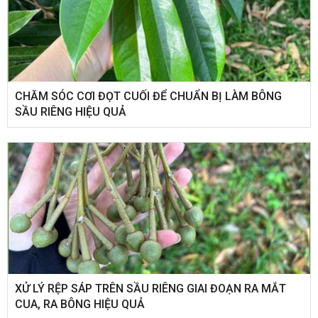
CHĂM SÓC CƠI ĐỌT CUỐI ĐỂ CHUẨN BỊ LÀM BÔNG
SẦU RIÊNG HIỆU QUẢ
XỬ LÝ RỆP SÁP TRÊN SẦU RIÊNG GIAI ĐOẠN RA MẮT
CUA, RA BÔNG HIỆU QUẢ