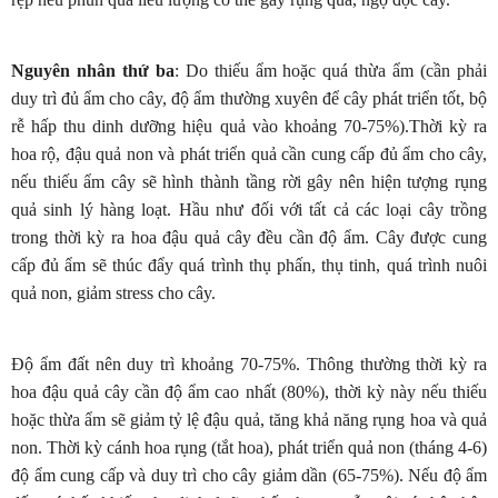
Nguyên nhân thứ ba
: Do thiếu ẩm hoặc quá thừa ẩm (cần phải
duy trì đủ ẩm cho cây, độ ẩm thường xuyên để cây phát triển tốt, bộ
rễ hấp thu dinh dưỡng hiệu quả vào khoảng 70-75%).Thời kỳ ra
hoa rộ, đậu quả non và phát triển quả cần cung cấp đủ ẩm cho cây,
nếu thiếu ẩm cây sẽ hình thành tầng rời gây nên hiện tượng rụng
quả sinh lý hàng loạt. Hầu như đối với tất cả các loại cây trồng
trong thời kỳ ra hoa đậu quả cây đều cần độ ẩm. Cây được cung
cấp đủ ẩm sẽ thúc đẩy quá trình thụ phấn, thụ tinh, quá trình nuôi
quả non, giảm stress cho cây.
Độ ẩm đất nên duy trì khoảng 70-75%. Thông thường thời kỳ ra
hoa đậu quả cây cần độ ẩm cao nhất (80%), thời kỳ này nếu thiếu
hoặc thừa ẩm sẽ giảm tỷ lệ đậu quả, tăng khả năng rụng hoa và quả
non. Thời kỳ cánh hoa rụng (tắt hoa), phát triển quả non (tháng 4-6)
độ ẩm cung cấp và duy trì cho cây giảm dần (65-75%). Nếu độ ẩm