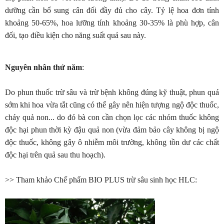
dưỡng cần bổ sung cân đối đầy đủ cho cây. Tỷ lệ hoa đơn tính
khoảng 50-65%, hoa lưỡng tính khoảng 30-35% là phù hợp, cân
đối, tạo điều kiện cho năng suất quả sau này.
Nguyên nhân thứ năm
:
Do phun thuốc trừ sâu và trừ bệnh không đúng kỹ thuật, phun quá
sớm khi hoa vừa tắt cũng có thể gây nên hiện tượng ngộ độc thuốc,
cháy quả non... do đó bà con cần chọn lọc các nhóm thuốc không
độc hại phun thời kỳ đậu quả non (vừa đảm bảo cây không bị ngộ
độc thuốc, không gây ô nhiễm môi trường, không tồn dư các chất
độc hại trên quả sau thu hoạch).
>> Tham khảo Chế phẩm BIO PLUS trừ sâu sinh học HLC: