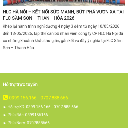
,
HLC HÀ NỘI – KẾT NỐI SỨC MẠNH, BỨT PHÁ VƯƠN XA TẠI
K
FLC SẦM SƠN – THANH HÓA 2026
Q
Khép lại hành trình nghỉ dưỡng 4 ngày 3 đêm từ ngày 10/05/2026
G
và
đến 13/05/2026, tập thể cán bộ nhân viên công ty CP HLC Hà Nội đã
đ
i.
có những khoảnh khắc thư giãn, gắn kết và đầy ý nghĩa tại FLC Sầm
s
Sơn – Thanh Hóa.
c
Hỗ trợ trực tuyến
0399.156.166 - 0707.888.666
► Hỗ trợ KD: 0399.156.166 - 0707.888.666
► Phía Bắc: 0399156166
► Phía Nam: 0707888666