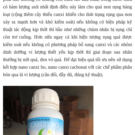
có hàm lượng axít nhất định điều này làm cho quả non rụng hàng
loạt (cộng thêm cây thiếu canxi khiến cho tình trạng rụng qua non
xảy ra mạnh hơn và khó kiểm soát) nếu không có biện pháp kỹ
thuật tác động kịp thời thì hầu như những chùm nhãn bị rụng chỉ
còn trơ cuống. Hơn nữa ngay cả khi hiện tượng rụng quả được
kiểm soát nếu không có phương pháp bổ sung canxi và các nhóm
dinh dưỡng vi lượng thiết yếu kịp thời thì giai đoạn sau nhãn
thường bị nứt quả, đen vỏ quả. Để đạt hiệu quả tối ưu nên sử dụng
kết hợp nano canxi bo, nano canxi cacbonat với các chế phẩm phân
bón qua lá vi lượng (cân đối, đầy đủ, đúng kỹ thuật).