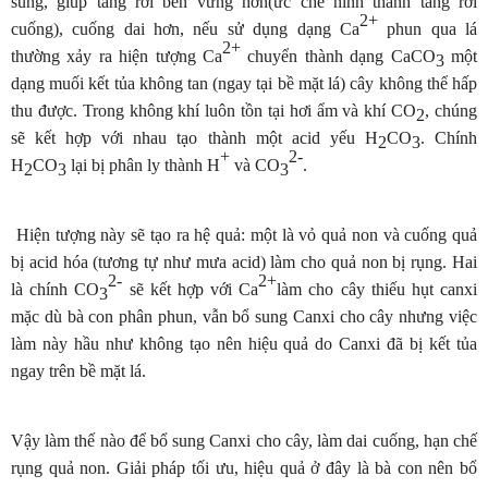
sung, giúp tầng rời bền vững hơn(ức chế hình thành tầng rời
2+
cuống), cuống dai hơn, nếu sử dụng dạng Ca
phun qua lá
2+
thường xảy ra hiện tượng Ca
chuyển thành dạng CaCO
một
3
dạng muối kết tủa không tan (ngay tại bề mặt lá) cây không thể hấp
thu được. Trong không khí luôn tồn tại hơi ẩm và khí CO
, chúng
2
sẽ kết hợp với nhau tạo thành một acid yếu H
CO
. Chính
2
3
+
2
-
H
CO
lại bị phân ly thành H
và CO
.
2
3
3
Hiện tượng này sẽ tạo ra hệ quả: một là vỏ quả non và cuống quả
bị acid hóa (tương tự như mưa acid) làm cho quả non bị rụng. Hai
2
-
2+
là chính CO
sẽ kết hợp với Ca
làm cho cây thiếu hụt canxi
3
mặc dù bà con phân phun, vẫn bổ sung Canxi cho cây nhưng việc
làm này hầu như không tạo nên hiệu quả do Canxi đã bị kết tủa
ngay trên bề mặt lá.
Vậy làm thế nào để bổ sung Canxi cho cây, làm dai cuống, hạn chế
rụng quả non. Giải pháp tối ưu, hiệu quả ở đây là bà con nên bổ