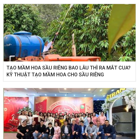
TẠO MẦM HOA SẦU RIÊNG BAO LÂU THÌ RA MẮT CUA?
KỸ THUẬT TẠO MẦM HOA CHO SẦU RIÊNG