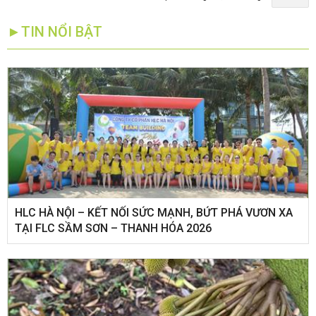
►TIN NỔI BẬT
HLC HÀ NỘI – KẾT NỐI SỨC MẠNH, BỨT PHÁ VƯƠN XA
TẠI FLC SẦM SƠN – THANH HÓA 2026