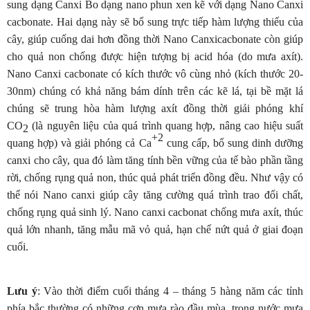
sung dạng Canxi Bo dạng nano phun xen kẽ với dạng Nano Canxi
cacbonate. Hai dạng này sẽ bổ sung trực tiếp hàm lượng thiếu của
cây, giúp cuống dai hơn đồng thời Nano Canxicacbonate còn giúp
cho quả non chống được hiện tượng bị acid hóa (do mưa axít).
Nano Canxi cacbonate có kích thước vô cùng nhỏ (kích thước 20-
30nm) chúng có khả năng bám dính trên các kẽ lá, tại bề mặt lá
chúng sẽ trung hòa hàm lượng axít đồng thời giải phóng khí
CO
(là nguyên liệu của quá trình quang hợp, nâng cao hiệu suất
2
+2
quang hợp) và giải phóng cả Ca
cung cấp, bổ sung dinh dưỡng
canxi cho cây, qua đó làm tăng tính bền vững của tế bào phần tầng
rời, chống rụng quả non, thúc quả phát triển đồng đều. Như vậy có
thể nói Nano canxi giúp cây tăng cường quá trình trao đổi chất,
chống rụng quả sinh lý. Nano canxi cacbonat chống mưa axít, thúc
quả lớn nhanh, tăng mẫu mã vỏ quả, hạn chế nứt quả ở giai đoạn
cuối.
Lưu ý
: Vào thời điểm cuối tháng 4 – tháng 5 hàng năm các tỉnh
phía bắc thường có những cơn mưa rào đầu mùa, trong nước mưa