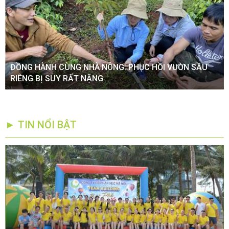
ĐỒNG HÀNH CÙNG NHÀ NÔNG: PHỤC HỒI VƯỜN SẦU
RIÊNG BỊ SUY RẤT NẶNG
► TIN NỔI BẬT