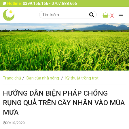
Hotline:
0399.156.166 - 0707.888.666
(0)
Trang chủ
/
Bạn của nhà nông
/
Kỹ thuật trồng trọt
HƯỚNG DẪN BIỆN PHÁP CHỐNG
RỤNG QUẢ TRÊN CÂY NHÃN VÀO MÙA
MƯA
09/10/2020