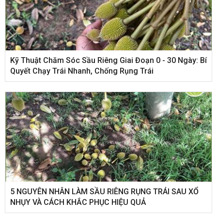
Kỹ Thuật Chăm Sóc Sầu Riêng Giai Đoạn 0 - 30 Ngày: Bí
Quyết Chạy Trái Nhanh, Chống Rụng Trái
5 NGUYÊN NHÂN LÀM SẦU RIÊNG RỤNG TRÁI SAU XỔ
NHỤY VÀ CÁCH KHẮC PHỤC HIỆU QUẢ