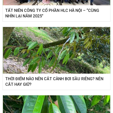
​TẤT NIÊN CÔNG TY CỔ PHẦN HLC HÀ NỘI – “CÙNG
NHÌN LẠI NĂM 2025”
THỜI ĐIỂM NÀO NÊN CẮT CÀNH BƠI SẦU RIÊNG? NÊN
CẮT HAY GIỮ?