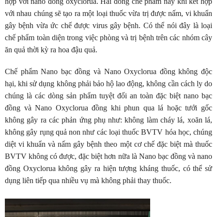
hợp với nano đồng oxyclorua. Hai dòng chế phẩm này khi kết hợp
với nhau chúng sẽ tạo ra một loại thuốc vừa trị được nấm, vi khuẩn
gây bệnh vừa ức chế được virus gây bệnh. Có thể nói đây là loại
chế phẩm toàn diện trong việc phòng và trị bệnh trên các nhóm cây
ăn quả thời kỳ ra hoa đậu quả.
Chế phẩm Nano bạc đồng và Nano Oxyclorua đồng không độc
hại, khi sử dụng không phải bảo hộ lao động, không cần cách ly do
chúng là các dòng sản phẩm tuyệt đối an toàn đặc biệt nano bạc
đồng và Nano Oxyclorua đồng khi phun qua lá hoặc tưới gốc
không gây ra các phản ứng phụ như: không làm cháy lá, xoăn lá,
không gây rụng quả non như các loại thuốc BVTV hóa học, chúng
diệt vi khuẩn và nấm gây bệnh theo một cơ chế đặc biệt mà thuốc
BVTV không có được, đặc biệt hơn nữa là Nano bạc đồng và nano
đồng Oxyclorua không gây ra hiện tượng kháng thuốc, có thể sử
dụng liên tiếp qua nhiều vụ mà không phải thay thuốc.