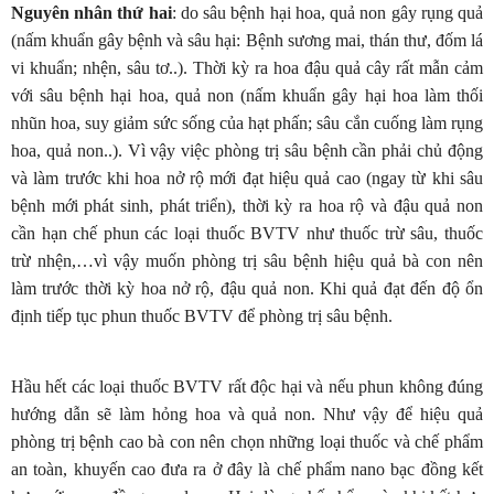
Nguyên nhân thứ hai
: do sâu bệnh hại hoa, quả non gây rụng quả
(nấm khuẩn gây bệnh và sâu hại: Bệnh sương mai, thán thư, đốm lá
vi khuẩn; nhện, sâu tơ..). Thời kỳ ra hoa đậu quả cây rất mẫn cảm
với sâu bệnh hại hoa, quả non (nấm khuẩn gây hại hoa làm thối
nhũn hoa, suy giảm sức sống của hạt phấn; sâu cắn cuống làm rụng
hoa, quả non..). Vì vậy việc phòng trị sâu bệnh cần phải chủ động
và làm trước khi hoa nở rộ mới đạt hiệu quả cao (ngay từ khi sâu
bệnh mới phát sinh, phát triển), thời kỳ ra hoa rộ và đậu quả non
cần hạn chế phun các loại thuốc BVTV như thuốc trừ sâu, thuốc
trừ nhện,…vì vậy muốn phòng trị sâu bệnh hiệu quả bà con nên
làm trước thời kỳ hoa nở rộ, đậu quả non. Khi quả đạt đến độ ổn
định tiếp tục phun thuốc BVTV để phòng trị sâu bệnh.
Hầu hết các loại thuốc BVTV rất độc hại và nếu phun không đúng
hướng dẫn sẽ làm hỏng hoa và quả non. Như vậy để hiệu quả
phòng trị bệnh cao bà con nên chọn những loại thuốc và chế phẩm
an toàn, khuyến cao đưa ra ở đây là chế phẩm nano bạc đồng kết