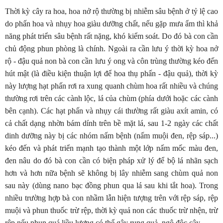
Thời kỳ cây ra hoa, hoa nở rộ thường bị nhiễm sâu bệnh ở tỷ lệ cao
do phấn hoa và nhụy hoa giàu dưỡng chất, nếu gặp mưa ẩm thì khả
năng phát triển sâu bệnh rất nặng, khó kiểm soát. Do đó bà con cần
chủ động phun phòng là chính. Ngoài ra cần lưu ý thời kỳ hoa nở
rộ - đậu quả non bà con cần lưu ý ong và côn trùng thường kéo đến
hút mật (là điều kiện thuận lợi để hoa thụ phấn - đậu quả), thời kỳ
này lượng hạt phấn rơi ra xung quanh chùm hoa rất nhiều và chúng
thường rơi trên các cành lộc, lá của chùm (phía dưới hoặc các cành
bên cạnh). Các hạt phấn và nhụy cái thường rất giàu axít amin, có
cả chất dạng nhờn bám dính trên bề mặt lá, sau 1-2 ngày các chất
dinh dưỡng này bị các nhóm nấm bệnh (nấm muội đen, rệp sáp...)
kéo đến và phát triển mạnh tạo thành một lớp nấm mốc màu đen,
đen nâu do đó bà con cần có biện pháp xử lý để bộ lá nhãn sạch
hơn và hơn nữa bệnh sẽ không bị lây nhiễm sang chùm quả non
sau này (dùng nano bạc đồng phun qua lá sau khi tắt hoa). Trong
nhiều trường hợp bà con nhầm lẫn hiện tượng trên với rệp sáp, rệp
muội và phun thuốc trừ rệp, thời kỳ quả non các thuốc trừ nhện, trừ
rệp nếu phun quá liều lượng có thể gây rụng quả, ngộ độc cây.