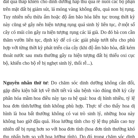
đất quá thấp khiến cho dinh dưỡng hấp thu qua rễ nuôi các bộ phận
trên mặt đất bị giảm sút, lá mỏng vàng không đều, quả non bị rụng.
Tuy nhiên nếu thừa ẩm hoặc độ ẩm bão hòa liên tục trong thời kỳ
này cũng sẽ gây nên hiện tượng rụng quả sinh lý liên tục, ở một số
cây có múi còn gây ra hiện tượng rụng các lá già. Do đó bà con cần
thăm vườn liên tục, định kỳ để có các giải pháp tưới tiêu cho phù
hợp với từng thời kỳ phát triển của cây (khi độ ẩm bão hòa, đất kém
thoát nước sau mưa thường gây ra hiện tượng đất bị thiếu oxi cục
bộ, khiến cho bộ rễ bị nghẹt sinh lý, thối rễ...).
Nguyên nhân thứ tư
: Do chăm sóc dinh dưỡng không cân đối,
gặp điều kiện bất lợi về thời tiết và sâu bệnh vào đúng thời kỳ cây
phân hóa mầm hoa điều này tạo ra hệ quả: hoa dị hình nhiều, tỷ lệ
hoa đơn tính/lưỡng tính không phù hợp. Thực tế cho thấy hoa dị
hình là hoa bất thường không có vai trò sinh lý, những hoa này
không bao giờ đậu quả. Hoa lưỡng tính cho tỷ lệ thụ phấn cao tuy
nhiên dễ bị rụng hơn so với hoa đơn tính (hoa đơn tính thường khó
thụ phấn hơn so với hoa lưỡng tính). Do đó trong chăm sóc dinh