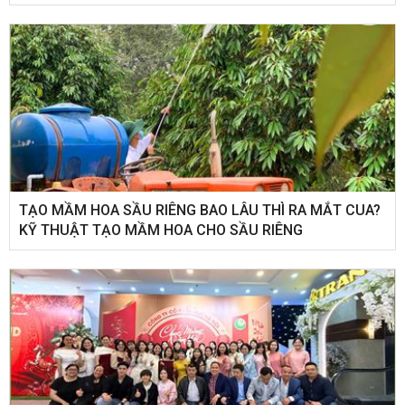
TẠO MẦM HOA SẦU RIÊNG BAO LÂU THÌ RA MẮT CUA?
KỸ THUẬT TẠO MẦM HOA CHO SẦU RIÊNG