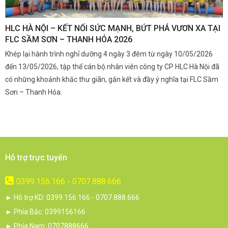
,
HLC HÀ NỘI – KẾT NỐI SỨC MẠNH, BỨT PHÁ VƯƠN XA TẠI
K
FLC SẦM SƠN – THANH HÓA 2026
Q
Khép lại hành trình nghỉ dưỡng 4 ngày 3 đêm từ ngày 10/05/2026
G
và
đến 13/05/2026, tập thể cán bộ nhân viên công ty CP HLC Hà Nội đã
đ
i.
có những khoảnh khắc thư giãn, gắn kết và đầy ý nghĩa tại FLC Sầm
s
Sơn – Thanh Hóa.
c
Hỗ trợ trực tuyến
0399.156.166 - 0707.888.666
► Hỗ trợ KD: 0399.156.166 - 0707.888.666
► Phía Bắc: 0399156166
► Phía Nam: 0707888666