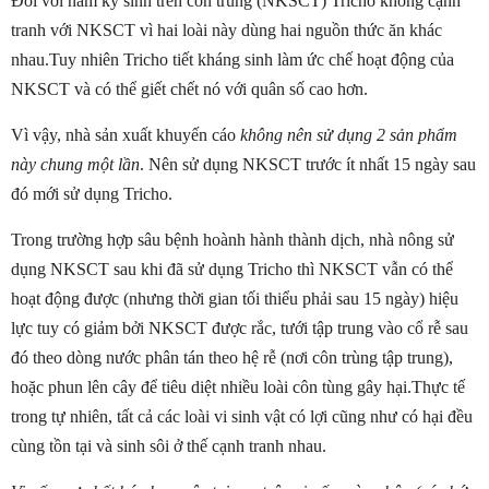
Đối với nấm ký sinh trên côn trùng (NKSCT) Tricho không cạnh
tranh với NKSCT vì hai loài này dùng hai nguồn thức ăn khác
nhau.Tuy nhiên Tricho tiết kháng sinh làm ức chế hoạt động của
NKSCT và có thể giết chết nó với quân số cao hơn.
Vì vậy, nhà sản xuất khuyến cáo
không nên sử dụng 2 sản phẩm
này chung một lần
. Nên sử dụng NKSCT trước ít nhất 15 ngày sau
đó mới sử dụng Tricho.
Trong trường hợp sâu bệnh hoành hành thành dịch, nhà nông sử
dụng NKSCT sau khi đã sử dụng Tricho thì NKSCT vẫn có thể
hoạt động được (nhưng thời gian tối thiểu phải sau 15 ngày) hiệu
lực tuy có giảm bởi NKSCT được rắc, tưới tập trung vào cổ rễ sau
đó theo dòng nước phân tán theo hệ rễ (nơi côn trùng tập trung),
hoặc phun lên cây để tiêu diệt nhiều loài côn tùng gây hại.Thực tế
trong tự nhiên, tất cả các loài vi sinh vật có lợi cũng như có hại đều
cùng tồn tại và sinh sôi ở thế cạnh tranh nhau.