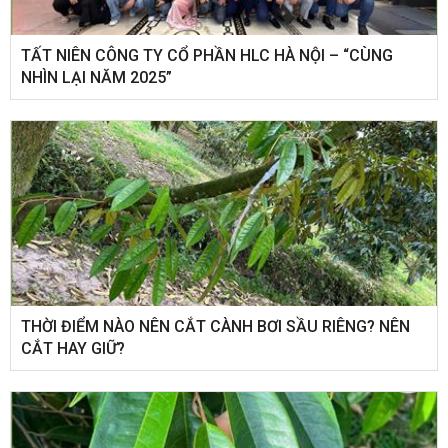
​TẤT NIÊN CÔNG TY CỔ PHẦN HLC HÀ NỘI – “CÙNG
NHÌN LẠI NĂM 2025”
THỜI ĐIỂM NÀO NÊN CẮT CÀNH BƠI SẦU RIÊNG? NÊN
CẮT HAY GIỮ?