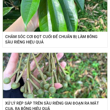
CHĂM SÓC CƠI ĐỌT CUỐI ĐỂ CHUẨN BỊ LÀM BÔNG
SẦU RIÊNG HIỆU QUẢ
XỬ LÝ RỆP SÁP TRÊN SẦU RIÊNG GIAI ĐOẠN RA MẮT
CUA, RA BÔNG HIỆU QUẢ