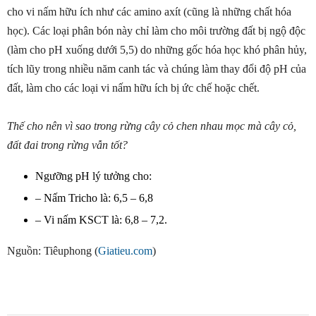
cho vi nấm hữu ích như các amino axít (cũng là những chất hóa
học). Các loại phân bón này chỉ làm cho môi trường đất bị ngộ độc
(làm cho pH xuống dưới 5,5) do những gốc hóa học khó phân hủy,
tích lũy trong nhiều năm canh tác và chúng làm thay đổi độ pH của
đất, làm cho các loại vi nấm hữu ích bị ức chế hoặc chết.
Thế cho nên vì sao trong rừng cây cỏ chen nhau mọc mà cây cỏ,
đất đai trong rừng vẫn tốt?
Ngưỡng pH lý tưởng cho:
– Nấm Tricho là: 6,5 – 6,8
– Vi nấm KSCT là: 6,8 – 7,2.
Nguồn:
Tiêuphong
(
Giatieu.com
)