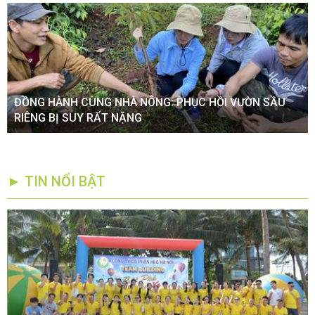
ĐỒNG HÀNH CÙNG NHÀ NÔNG: PHỤC HỒI VƯỜN SẦU
RIÊNG BỊ SUY RẤT NẶNG
► TIN NỔI BẬT