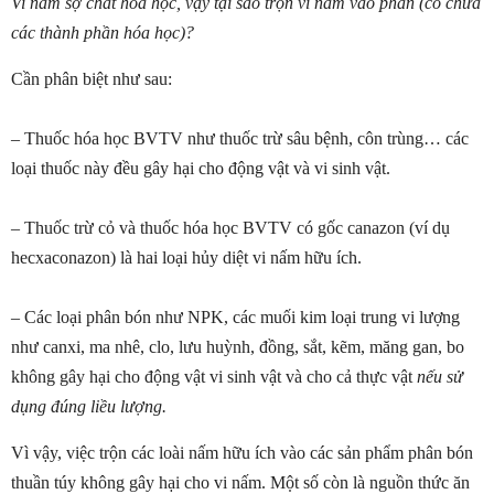
Vi nấm sợ chất hóa học, vậy tại sao trộn vi nấm vào phân (có chứa
các thành phần hóa học)?
Cần phân biệt như sau:
–
Thuốc hóa học BVTV như thuốc trừ sâu bệnh, côn trùng… các
loại thuốc này đều gây hại cho động vật và vi sinh vật.
– Thuốc trừ cỏ và thuốc hóa học BVTV có gốc canazon (ví dụ
hecxaconazon) là hai loại hủy diệt vi nấm hữu ích.
–
Các loại phân bón như NPK, các muối kim loại trung vi lượng
như canxi, ma nhê, clo, lưu huỳnh, đồng, sắt, kẽm, măng gan, bo
không gây hại cho động vật vi sinh vật và cho cả thực vật
nếu sử
dụng đúng liều lượng.
Vì vậy, việc trộn các loài nấm hữu ích vào các sản phẩm phân bón
thuần túy không gây hại cho vi nấm. Một số còn là nguồn thức ăn