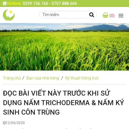
Hotline:
0399.156.166 - 0707.888.666
(0)
Trang chủ
/
Bạn của nhà nông
/
Kỹ thuật trồng trọt
ĐỌC BÀI VIẾT NÀY TRƯỚC KHI SỬ
DỤNG NẤM TRICHODERMA & NẤM KÝ
SINH CÔN TRÙNG
12/09/2020