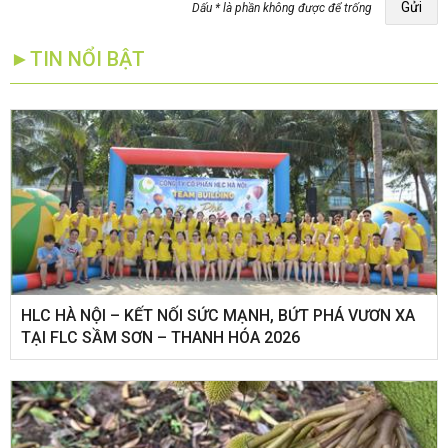
Gửi
Dấu * là phần không được để trống
►TIN NỔI BẬT
HLC HÀ NỘI – KẾT NỐI SỨC MẠNH, BỨT PHÁ VƯƠN XA
TẠI FLC SẦM SƠN – THANH HÓA 2026