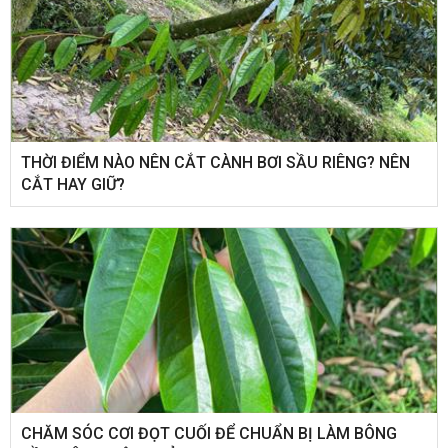
THỜI ĐIỂM NÀO NÊN CẮT CÀNH BƠI SẦU RIÊNG? NÊN
CẮT HAY GIỮ?
CHĂM SÓC CƠI ĐỌT CUỐI ĐỂ CHUẨN BỊ LÀM BÔNG