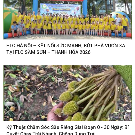
HLC HÀ NỘI – KẾT NỐI SỨC MẠNH, BỨT PHÁ VƯƠN XA
TẠI FLC SẦM SƠN – THANH HÓA 2026
Kỹ Thuật Chăm Sóc Sầu Riêng Giai Đoạn 0 - 30 Ngày: Bí
Quyết Chạy Trái Nhanh, Chống Rụng Trái