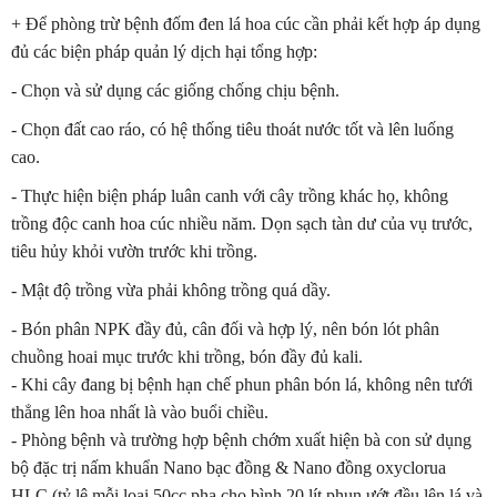
+ Để phòng trừ bệnh đốm đen lá hoa cúc cần phải kết hợp áp dụng
đủ các biện pháp quản lý dịch hại tổng hợp:
- Chọn và sử dụng các giống chống chịu bệnh.
- Chọn đất cao ráo, có hệ thống tiêu thoát nước tốt và lên luống
cao.
- Thực hiện biện pháp luân canh với cây trồng khác họ, không
trồng độc canh hoa cúc nhiều năm. Dọn sạch tàn dư của vụ trước,
tiêu hủy khỏi vườn trước khi trồng.
- Mật độ trồng vừa phải không trồng quá dầy.
- Bón phân NPK đầy đủ, cân đối và hợp lý, nên bón lót phân
chuồng hoai mục trước khi trồng, bón đầy đủ kali.
- Khi cây đang bị bệnh hạn chế phun phân bón lá, không nên tưới
thẳng lên hoa nhất là vào buổi chiều.
- Phòng bệnh và trường hợp bệnh chớm xuất hiện bà con sử dụng
bộ đặc trị nấm khuẩn Nano bạc đồng & Nano đồng oxyclorua
HLC (tỷ lệ mỗi loại 50cc pha cho bình 20 lít phun ướt đều lên lá và