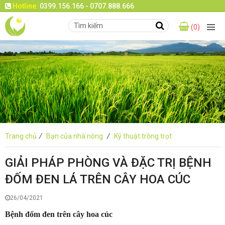
Hotline:
0399.156.166 - 0707.888.666
(0)
Trang chủ
/
Bạn của nhà nông
/
Kỹ thuật trồng trọt
GIẢI PHÁP PHÒNG VÀ ĐẶC TRỊ BỆNH
ĐỐM ĐEN LÁ TRÊN CÂY HOA CÚC
26/04/2021
Bệnh đốm đen trên cây hoa cúc