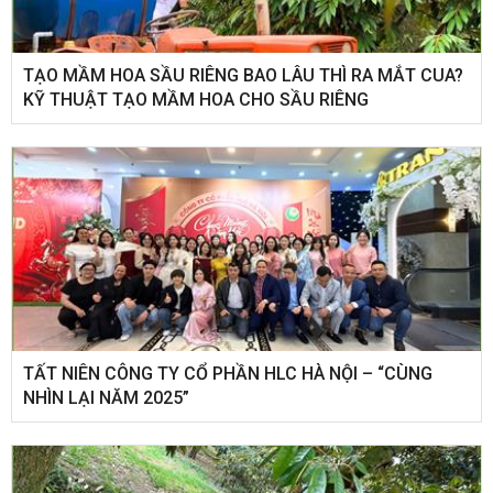
TẠO MẦM HOA SẦU RIÊNG BAO LÂU THÌ RA MẮT CUA?
KỸ THUẬT TẠO MẦM HOA CHO SẦU RIÊNG
​TẤT NIÊN CÔNG TY CỔ PHẦN HLC HÀ NỘI – “CÙNG
NHÌN LẠI NĂM 2025”