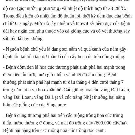
o
độ cao (giọt nước, giọt sương) và nhiệt độ thích hợp từ 23-28
C.
Trong điều kiện có nhiệt ẩm độ thuận lợi, thời kỳ tiềm dục của bệnh
chỉ từ 6-7 ngày. Mức độ lây nhiễm và htowif kỳ tiềm dục của bệnh
dài hay ngắn còn phụ thuộc vào cá giống cúc và có vết thương sây
sát trên lá hay không.
- Nguồn bệnh chủ yếu là dạng sợi nấm và quả cành của nấm gây
bệnh tồn tại trên tàn dư thân lá của cây hoa cúc trên đồng ruộng.
- Bệnh đốm đen lá hoa cúc thường phát sinh phá hại mạnh trong
điều kiện ẩm ướt, mưa gió nhiều và nhiệt độ ẩm nóng. Bệnh
thường phát sinh phá hại mạnh từ đầu tháng 4 đến cưới tháng 7
trong năm trên vụ hoa xuân hè. Các giống hoa cúc vàng Đài Loan,
vàng Đài Loan, vàng Đà Lạt và cúc trắng Nhật thường hại năng
hơn các giống cúc của Singapore.
- Bệnh cũng thường phá hại trên các ruộng trồng hoa cúc trũng
thấp, nước thường ứ đọng, và mật độ trồng dầy (600.000 cây/ha).
Bệnh hại nặng trên các ruộng hoa cúc trồng độc canh.