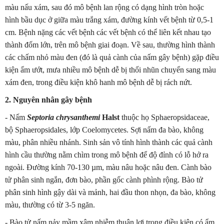
màu nấu xám, sau đó mô bệnh lan rộng có dạng hình tròn hoặc
hình bầu dục ở giữa màu trắng xám, đường kính vết bệnh từ 0,5-1
cm. Bệnh nặng các vết bệnh các vết bệnh có thể liên kết nhau tạo
thành đốm lớn, trên mô bệnh giai đoạn. Về sau, thường hình thành
các chấm nhỏ màu đen (đó là quả cành của nấm gây bệnh) gặp điều
kiện ẩm ướt, mưa nhiều mô bệnh dễ bị thối nhũn chuyển sang màu
xám đen, trong điều kiện khô hanh mô bệnh dễ bị rách nứt.
2. Nguyên nhân gây bệnh
- Nấm
Septoria chrysanthemi
Halst
thuộc họ Sphaeropsidaceae,
bộ Sphaeropsidales, lớp Coelomycetes. Sợi nấm đa bào, không
màu, phân nhiều nhánh. Sinh sản vô tính hình thành các quả cành
hình cầu thường nằm chìm trong mô bệnh để độ đỉnh có lỗ hở ra
ngoài. Đường kính 70-130 µm, màu nâu hoặc nâu đen. Cành bào
tử phân sinh ngắn, đơn bào, phần gốc cành phình rộng. Bào tử
phân sinh hình gậy dài và mảnh, hai đầu thon nhọn, đa bào, không
màu, thường có từ 3-5 ngăn.
- Bào tử nấm nảy mầm xâm nhiễm thuận lợi trong điều kiện có ẩm