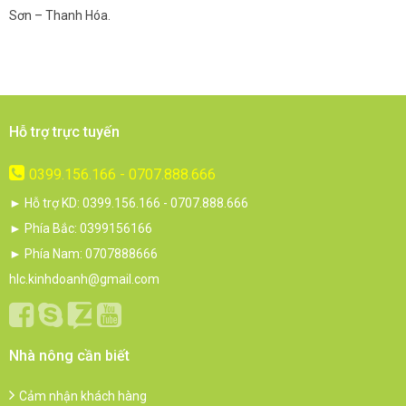
Sơn – Thanh Hóa.
c
Hỗ trợ trực tuyến
0399.156.166 - 0707.888.666
► Hỗ trợ KD: 0399.156.166 - 0707.888.666
► Phía Bắc: 0399156166
► Phía Nam: 0707888666
hlc.kinhdoanh@gmail.com
Nhà nông cần biết
Cảm nhận khách hàng