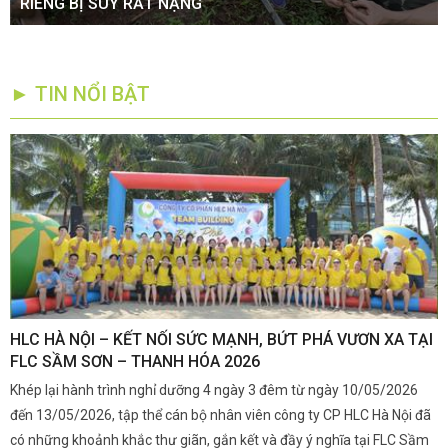
RIÊNG BỊ SUY RẤT NẶNG
► TIN NỔI BẬT
,
HLC HÀ NỘI – KẾT NỐI SỨC MẠNH, BỨT PHÁ VƯƠN XA TẠI
K
FLC SẦM SƠN – THANH HÓA 2026
Q
Khép lại hành trình nghỉ dưỡng 4 ngày 3 đêm từ ngày 10/05/2026
G
và
đến 13/05/2026, tập thể cán bộ nhân viên công ty CP HLC Hà Nội đã
đ
i.
có những khoảnh khắc thư giãn, gắn kết và đầy ý nghĩa tại FLC Sầm
s