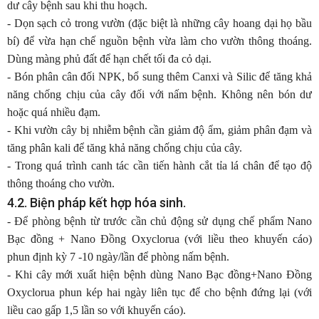
dư cây bệnh sau khi thu hoạch.
- Dọn sạch cỏ trong vườn (đặc biệt là những cây hoang dại họ bầu
bí) để vừa hạn chế nguồn bệnh vừa làm cho vườn thông thoáng.
Dùng màng phủ đất để hạn chết tối đa cỏ dại.
- Bón phân cân đối NPK, bổ sung thêm Canxi và Silic để tăng khả
năng chống chịu của cây đối với nấm bệnh. Không nên bón dư
hoặc quá nhiều đạm.
- Khi vườn cây bị nhiễm bệnh cần giảm độ ẩm, giảm phân đạm và
tăng phân kali để tăng khả năng chống chịu của cây.
- Trong quá trình canh tác cần tiến hành cắt tỉa lá chân để tạo độ
thông thoáng cho vườn.
4.2. Biện pháp kết hợp hóa sinh.
- Để phòng bệnh từ trước cần chủ động sử dụng chế phẩm Nano
Bạc đồng + Nano Đồng Oxyclorua (với liều theo khuyến cáo)
phun định kỳ 7 -10 ngày/lần để phòng nấm bệnh.
- Khi cây mới xuất hiện bệnh dùng Nano Bạc đồng+Nano Đồng
Oxyclorua phun kép hai ngày liên tục để cho bệnh đứng lại (với
liều cao gấp 1,5 lần so với khuyến cáo).