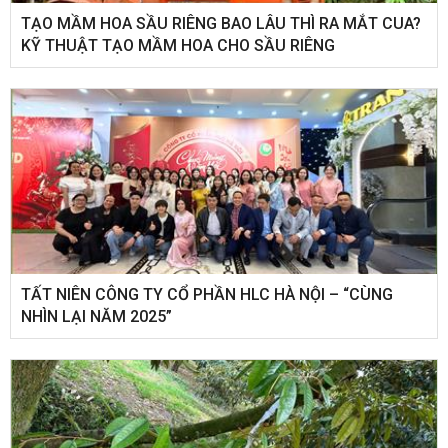
TẠO MẦM HOA SẦU RIÊNG BAO LÂU THÌ RA MẮT CUA?
KỸ THUẬT TẠO MẦM HOA CHO SẦU RIÊNG
​TẤT NIÊN CÔNG TY CỔ PHẦN HLC HÀ NỘI – “CÙNG
NHÌN LẠI NĂM 2025”