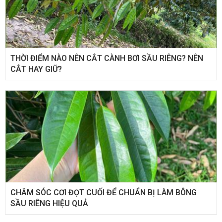
THỜI ĐIỂM NÀO NÊN CẮT CÀNH BƠI SẦU RIÊNG? NÊN
CẮT HAY GIỮ?
CHĂM SÓC CƠI ĐỌT CUỐI ĐỂ CHUẨN BỊ LÀM BÔNG
SẦU RIÊNG HIỆU QUẢ