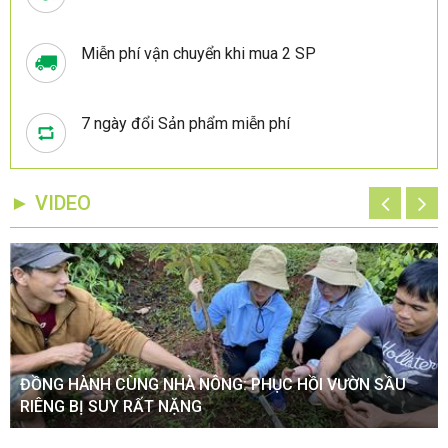
Miễn phí vận chuyển khi mua 2 SP
7 ngày đổi Sản phẩm miễn phí
► VIDEO
ĐỒNG HÀNH CÙNG NHÀ NÔNG: PHỤC HỒI VƯỜN SẦU
RIÊNG BỊ SUY RẤT NẶNG