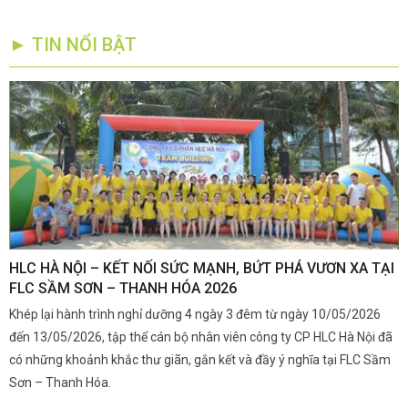
► TIN NỔI BẬT
,
HLC HÀ NỘI – KẾT NỐI SỨC MẠNH, BỨT PHÁ VƯƠN XA TẠI
K
FLC SẦM SƠN – THANH HÓA 2026
Q
Khép lại hành trình nghỉ dưỡng 4 ngày 3 đêm từ ngày 10/05/2026
G
và
đến 13/05/2026, tập thể cán bộ nhân viên công ty CP HLC Hà Nội đã
đ
i.
có những khoảnh khắc thư giãn, gắn kết và đầy ý nghĩa tại FLC Sầm
s
Sơn – Thanh Hóa.
c