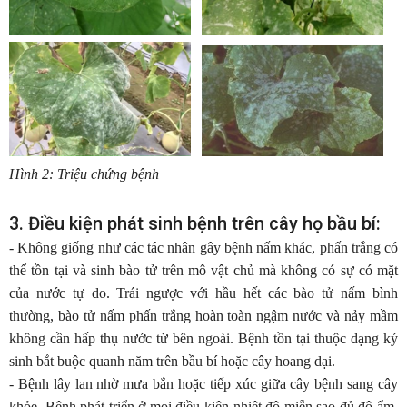
Hình 2: Triệu chứng bệnh
3. Điều kiện phát sinh bệnh trên cây họ bầu bí:
- Không giống như các tác nhân gây bệnh nấm khác, phấn trắng có
thể tồn tại và sinh bào tử trên mô vật chủ mà không có sự có mặt
của nước tự do. Trái ngược với hầu hết các bào tử nấm bình
thường, bào tử nấm phấn trắng hoàn toàn ngậm nước và nảy mầm
không cần hấp thụ nước từ bên ngoài. Bệnh tồn tại thuộc dạng ký
sinh bắt buộc quanh năm trên bầu bí hoặc cây hoang dại.
- Bệnh lây lan nhờ mưa bắn hoặc tiếp xúc giữa cây bệnh sang cây
khỏe. Bệnh phát triển ở mọi điều kiện nhiệt độ miễn sao đủ độ ẩm,