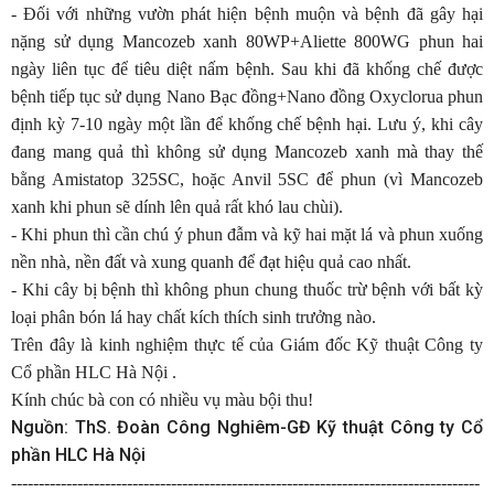
- Đối với những vườn phát hiện bệnh muộn và bệnh đã gây hại
nặng sử dụng Mancozeb xanh 80WP+Aliette 800WG phun hai
ngày liên tục để tiêu diệt nấm bệnh. Sau khi đã khống chế được
bệnh tiếp tục sử dụng Nano Bạc đồng+Nano đồng Oxyclorua phun
định kỳ 7-10 ngày một lần để khống chế bệnh hại. Lưu ý, khi cây
đang mang quả thì không sử dụng Mancozeb xanh mà thay thế
bằng Amistatop 325SC, hoặc Anvil 5SC để phun (vì Mancozeb
xanh khi phun sẽ dính lên quả rất khó lau chùi).
- Khi phun thì cần chú ý phun đẫm và kỹ hai mặt lá và phun xuống
nền nhà, nền đất và xung quanh để đạt hiệu quả cao nhất.
- Khi cây bị bệnh thì không phun chung thuốc trừ bệnh với bất kỳ
loại phân bón lá hay chất kích thích sinh trưởng nào.
Trên đây là kinh nghiệm thực tế của Giám đốc Kỹ thuật Công ty
Cổ phần HLC Hà Nội .
Kính chúc bà con có nhiều vụ màu bội thu!
Nguồn: ThS. Đoàn Công Nghiêm-GĐ Kỹ thuật Công ty Cổ
phần HLC Hà Nội
-------------------------------------------------------------------------------------