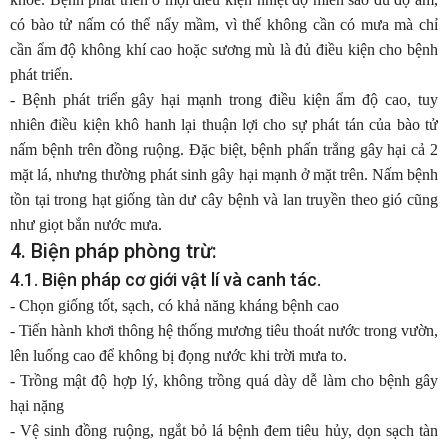
có bào tử nấm có thể nẩy mầm, vì thế không cần có mưa mà chỉ
cần ẩm độ không khí cao hoặc sương mù là đủ điều kiện cho bệnh
phát triển.
- Bệnh phát triển gây hại mạnh trong điều kiện ẩm độ cao, tuy
nhiên điều kiện khô hanh lại thuận lợi cho sự phát tán của bào tử
nấm bệnh trên đồng ruộng. Đặc biệt, bệnh phấn trắng gây hại cả 2
mặt lá, nhưng thường phát sinh gây hại mạnh ở mặt trên. Nấm bệnh
tồn tại trong hạt giống tàn dư cây bệnh và lan truyền theo gió cũng
như giọt bắn nước mưa.
4. Biện pháp phòng trừ:
4.1. Biện pháp cơ giới vật lí và canh tác.
- Chọn giống tốt, sạch, có khả năng kháng bệnh cao
- Tiến hành khơi thông hệ thống mương tiêu thoát nước trong vườn,
lên luống cao để không bị đọng nước khi trời mưa to.
- Trồng mật độ hợp lý, không trồng quá dày dễ làm cho bệnh gây
hại nặng
- Vệ sinh đồng ruộng, ngắt bỏ lá bệnh đem tiêu hủy, dọn sạch tàn