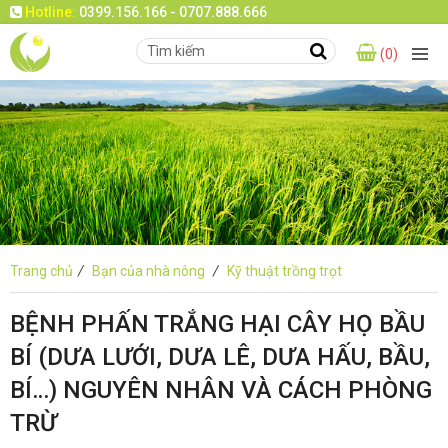
Hotline:
0399.156.166 - 0707.888.666
(0)
Trang chủ
/
Bạn của nhà nông
/
Kỹ thuật trồng trọt
BỆNH PHẤN TRẮNG HẠI CÂY HỌ BẦU
BÍ (DƯA LƯỚI, DƯA LÊ, DƯA HẤU, BẦU,
BÍ…) NGUYÊN NHÂN VÀ CÁCH PHÒNG
TRỪ