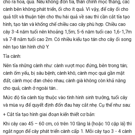
cho ra hoa, quả. Nếu không đốn tỉa, thân chính mọc thẳng, các 
cành bên không phát triển, ổi cho ít quả. Vì vậy, để cây ổi cho 
quả tốt và thuận tiện cho thu hái quả về sau thì cần cắt tỉa tạo 
hình, tạo tán và khống chế chiều cao cây phù hợp. Chiều cao 
cây 3-4 năm tuổi nên khoảng 1,5m; 5-6 năm tuổi cao 1,6-1,7m 
và 7-8 năm tuổi cao 2m. Có nhiều kiểu tạo tán cho cây ổi song 
nên tạo tán hình chữ Y.
Tỉa cành:
Nên tỉa những cành như: cành vượt mọc đứng, bên trong tán; 
cành ốm yếu, bị sâu bệnh; cành khô; cành mọc quá gần mặt 
đất; cành mọc đan chéo nhau; cành già không còn khả năng 
cho quả; cành ở ngoài tán...
Mức độ tỉa cành tùy thuộc vào tình hình sinh trưởng, tuổi cây 
và mùa vụ để quyết định đốn đau hay cắt nhẹ. Cụ thể như sau:
+ Cắt tỉa tạo hình giai đoạn kiến thiết cơ bản:
Khi cây cao 45 – 60 cm, có trên 10 tầng lá (hoặc 10 cặp lá) thì 
ngắt ngọn để cây phát triển cành cấp 1. Mỗi cây tạo 3 - 4 cành 