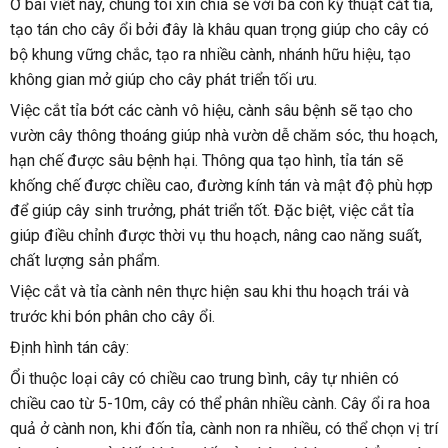
Ở bài viết này, chúng tôi xin chia sẻ với bà con kỹ thuật cắt tỉa, 
tạo tán cho cây ổi bởi đây là khâu quan trọng giúp cho cây có 
bộ khung vững chắc, tạo ra nhiều cành, nhánh hữu hiệu, tạo 
không gian mở giúp cho cây phát triển tối ưu.
Việc cắt tỉa bớt các cành vô hiệu, cành sâu bệnh sẽ tạo cho 
vườn cây thông thoáng giúp nhà vườn dễ chăm sóc, thu hoạch, 
hạn chế được sâu bệnh hại. Thông qua tạo hình, tỉa tán sẽ 
khống chế đượ
c chiều cao, đường kính tán và mật độ phù hợp 
để giúp cây sinh trưởng, phát triển tốt. Đặc biệt, việc cắt tỉa 
giúp điều chỉnh được thời vụ thu hoạch, nâng cao năng suất, 
chất lượng sản phẩm.
Việc cắt và tỉa cành nên thực hiện sau khi thu hoạch trái và 
trước khi bón phân cho cây ổi.
Định hình tán cây:
Ổi thuộc loại cây có chiều cao trung bình, cây tự nhiên có 
chiều cao từ 5-10m, cây có thể phân nhiều cành. Cây ổi ra hoa 
quả ở cành non, khi đốn tỉa, cành non ra nhiều, có thể chọn vị trí 