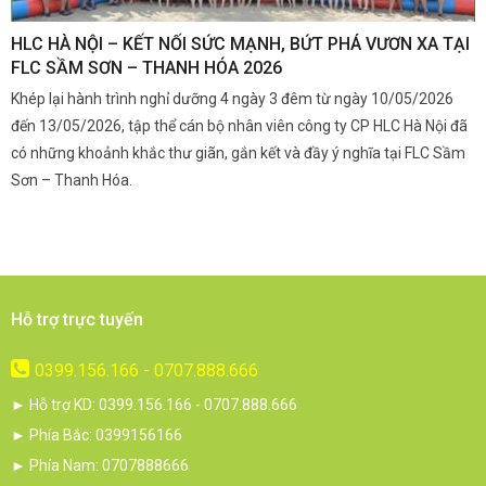
,
HLC HÀ NỘI – KẾT NỐI SỨC MẠNH, BỨT PHÁ VƯƠN XA TẠI
K
FLC SẦM SƠN – THANH HÓA 2026
Q
Khép lại hành trình nghỉ dưỡng 4 ngày 3 đêm từ ngày 10/05/2026
G
và
đến 13/05/2026, tập thể cán bộ nhân viên công ty CP HLC Hà Nội đã
đ
i.
có những khoảnh khắc thư giãn, gắn kết và đầy ý nghĩa tại FLC Sầm
s
Sơn – Thanh Hóa.
c
Hỗ trợ trực tuyến
0399.156.166 - 0707.888.666
► Hỗ trợ KD: 0399.156.166 - 0707.888.666
► Phía Bắc: 0399156166
► Phía Nam: 0707888666