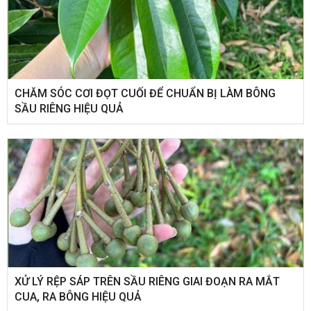
CHĂM SÓC CƠI ĐỌT CUỐI ĐỂ CHUẨN BỊ LÀM BÔNG
SẦU RIÊNG HIỆU QUẢ
XỬ LÝ RỆP SÁP TRÊN SẦU RIÊNG GIAI ĐOẠN RA MẮT
CUA, RA BÔNG HIỆU QUẢ