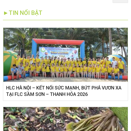
►TIN NỔI BẬT
HLC HÀ NỘI – KẾT NỐI SỨC MẠNH, BỨT PHÁ VƯƠN XA
TẠI FLC SẦM SƠN – THANH HÓA 2026