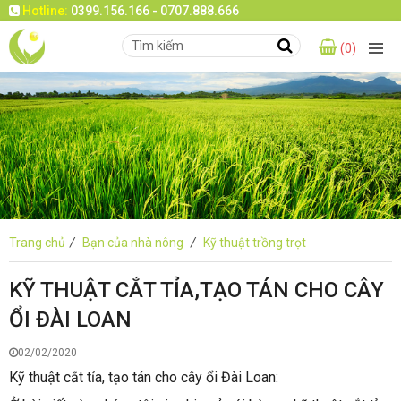
Hotline:
0399.156.166 - 0707.888.666
(0)
Trang chủ
/
Bạn của nhà nông
/
Kỹ thuật trồng trọt
KỸ THUẬT CẮT TỈA,TẠO TÁN CHO CÂY
ỔI ĐÀI LOAN
02/02/2020
Kỹ thuật cắt tỉa, tạo tán cho cây ổi Đài Loan: