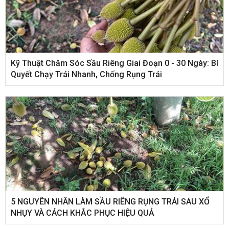
Kỹ Thuật Chăm Sóc Sầu Riêng Giai Đoạn 0 - 30 Ngày: Bí
Quyết Chạy Trái Nhanh, Chống Rụng Trái
5 NGUYÊN NHÂN LÀM SẦU RIÊNG RỤNG TRÁI SAU XỔ
NHỤY VÀ CÁCH KHẮC PHỤC HIỆU QUẢ