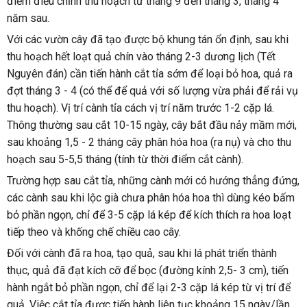
điểm điều chỉnh thu hoạch từ tháng 9 đến tháng 3, tháng 4 
năm sau.
Với các vườn cây đã tạo được bộ khung tán ổn định, sau khi 
thu hoạch hết loạt quả chín vào tháng 2-3 dương lịch (Tết 
Nguyên đán) cần tiến hành cắt tỉa sớm để loại bỏ hoa, quả ra 
đợt tháng 3 - 4 (có thể để quả với số lượng vừa phải để rải vụ 
thu hoạch). Vị trí cành tỉa cách vị trí năm trước 1-2 cặp lá. 
Thông thường sau cắt 10-15 ngày, cây bắt đầu nảy mầm mới, 
sau khoảng 1,5 - 2 tháng cây phân hóa hoa (ra nụ) và cho thu 
hoạch sau 5-5,5 tháng (tính từ thời điểm cắt cành).
Trường hợp sau cắt tỉa, những cành mới có hướng thẳng đứng, 
các cành sau khi lộc già chưa phân hóa hoa thì dùng kéo bấm 
bỏ phần ngọn, chỉ để 3-5 cặp lá kép để kích thích ra hoa loạt 
tiếp theo và khống chế chiều cao cây.
Đối với cành đã ra hoa, tạo quả, sau khi lá phát triển thành 
thục, quả đã đạt kích cỡ để bọc (đường kính 2,5- 3 cm), tiến 
hành ngắt bỏ phần ngọn, chỉ để lại 2-3 cặp lá kép từ vị trí để 
quả. Việc cắt tỉa được tiến hành liên tục khoảng 15 ngày/lần.