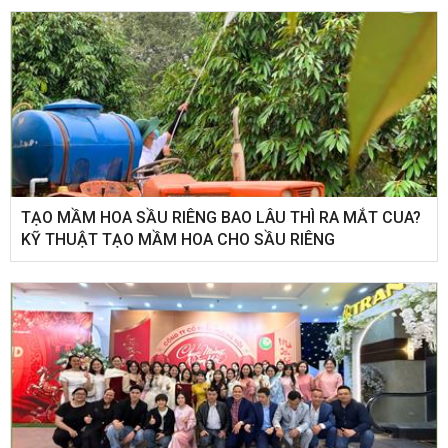
TẠO MẦM HOA SẦU RIÊNG BAO LÂU THÌ RA MẮT CUA?
KỸ THUẬT TẠO MẦM HOA CHO SẦU RIÊNG