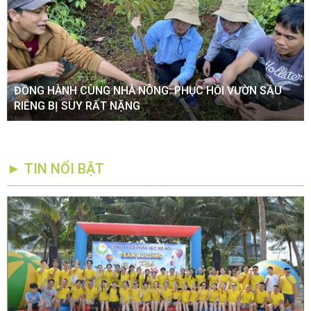
ĐỒNG HÀNH CÙNG NHÀ NÔNG: PHỤC HỒI VƯỜN SẦU
RIÊNG BỊ SUY RẤT NẶNG
► TIN NỔI BẬT