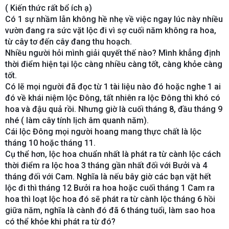
( Kiến thức rất bổ ích ạ)
Có 1 sự nhầm lẫn không hề nhẹ về việc ngay lúc này nhiều
vườn đang ra sức vặt lộc đi vì sợ cuối năm không ra hoa,
từ cây tơ đến cây đang thu hoạch.
Nhiều người hỏi mình giải quyết thế nào? Mình khẳng định
thời điểm hiện tại lộc càng nhiều càng tốt, càng khỏe càng
tốt.
Có lẽ mọi người đã đọc từ 1 tài liệu nào đó hoặc nghe 1 ai
đó về khái niệm lộc Đông, tất nhiên ra lộc Đông thì khó có
hoa và đậu quả rồi. Nhưng giờ là cuối tháng 8, đầu tháng 9
nhé ( làm cây tính lịch âm quanh năm).
Cái lộc Đông mọi người hoang mang thực chất là lộc
tháng 10 hoặc tháng 11.
Cụ thể hơn, lộc hoa chuẩn nhất là phát ra từ cành lộc cách
thời điểm ra lộc hoa 3 tháng gần nhất đối với Bưởi và 4
tháng đối với Cam. Nghĩa là nếu bây giờ các bạn vặt hết
lộc đi thì tháng 12 Bưởi ra hoa hoặc cuối tháng 1 Cam ra
hoa thì loạt lộc hoa đó sẽ phát ra từ cành lộc tháng 6 hồi
giữa năm, nghĩa là cành đó đã 6 tháng tuổi, làm sao hoa
có thể khỏe khi phát ra từ đó?