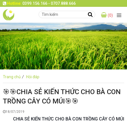
Hotline:
0399.156.166 - 0707.888.666
(0)
Trang chủ
/
Hỏi đáp
🎯🎯CHIA SẺ KIẾN THỨC CHO BÀ CON
TRỒNG CÂY CÓ MÚI🎯🎯
18/07/2019
CHIA SẺ KIẾN THỨC CHO BÀ CON TRỒNG CÂY CÓ MÚI
🎯
🎯
🎯
🎯