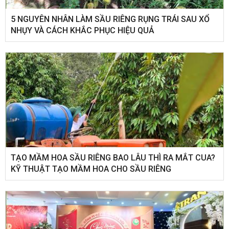
5 NGUYÊN NHÂN LÀM SẦU RIÊNG RỤNG TRÁI SAU XỔ
NHỤY VÀ CÁCH KHẮC PHỤC HIỆU QUẢ
TẠO MẦM HOA SẦU RIÊNG BAO LÂU THÌ RA MẮT CUA?
KỸ THUẬT TẠO MẦM HOA CHO SẦU RIÊNG