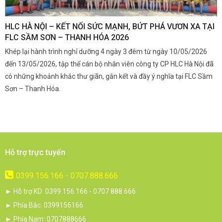
,
HLC HÀ NỘI – KẾT NỐI SỨC MẠNH, BỨT PHÁ VƯƠN XA TẠI
K
FLC SẦM SƠN – THANH HÓA 2026
Q
Khép lại hành trình nghỉ dưỡng 4 ngày 3 đêm từ ngày 10/05/2026
G
và
đến 13/05/2026, tập thể cán bộ nhân viên công ty CP HLC Hà Nội đã
đ
i.
có những khoảnh khắc thư giãn, gắn kết và đầy ý nghĩa tại FLC Sầm
s
Sơn – Thanh Hóa.
c
Hỗ trợ trực tuyến
0399.156.166 - 0707.888.666
► Hỗ trợ KD: 0399.156.166 - 0707.888.666
► Phía Bắc: 0399156166
► Phía Nam: 0707888666