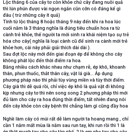
Lộc tháng 6 của cây tơ còn khỏe chứ cây đang nuôi quả
thì lún phún được vài ngọn ngắn cũn cỡn có đáng kể gì
đâu ( trừ những cây ít quả)
Tính từ lộc tháng 8 hoặc tháng 9 này đến khi ra hoa lúc
cuối năm là 3 tháng nghĩa là đúng tiêu chuẩn hoa ra từ
cành trẻ khỏe, thế người ta mới sinh ra khái niệm tạo sự trẻ
hóa cho cây( nghĩa là loại cành cũ để sinh ra cành mới trẻ
khỏe hơn, cái này phải giải thích dài dài ).
Sau đợt lộc này mới đến giai đoạn ép để không cho cây
không phát lộc đến thời điểm ra hoa.
Bằng nhiều cách khác nhau như chạm rễ, ép khô, khoanh
thân, phun thuốc, thắt thân cây, vặt lá già... Áp dụng
phương pháp nào thì phải tùy vùng miền và tùy thời điểm.
Cây già thì dễ quá rồi, chỉ việc ép khô là quả vặt đi không
kịp nhưng cây tơ thì nên song song 2 phương pháp thì mới
đủ làm cho cây ra hoa đúng thời điểm, tất nhiên đang nói
đến cây khỏe còn cây bệnh thì chẳng làm gì cũng đầy hoa
😃
Nghề làm cây có múi rất dễ làm người ta hoang mang , chỉ
cần 1 năm mất mùa là năm sau run tay, khi run rồi thì 1 là
ép thật mạnh tay cho cây tàn phế, 2 là em nhẹ tay cho cây