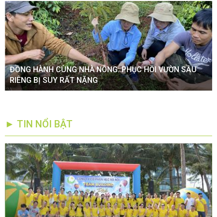
ĐỒNG HÀNH CÙNG NHÀ NÔNG: PHỤC HỒI VƯỜN SẦU
RIÊNG BỊ SUY RẤT NẶNG
► TIN NỔI BẬT