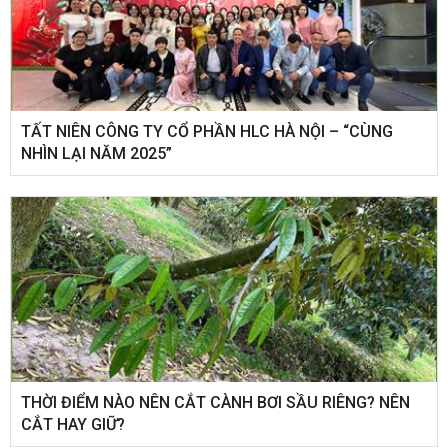
​TẤT NIÊN CÔNG TY CỔ PHẦN HLC HÀ NỘI – “CÙNG
NHÌN LẠI NĂM 2025”
THỜI ĐIỂM NÀO NÊN CẮT CÀNH BƠI SẦU RIÊNG? NÊN
CẮT HAY GIỮ?