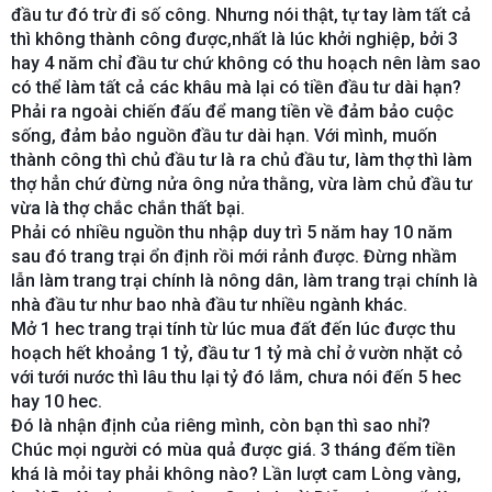
đầu tư đó trừ đi số công. Nhưng nói thật, tự tay làm tất cả
thì không thành công được,nhất là lúc khởi nghiệp, bởi 3
hay 4 năm chỉ đầu tư chứ không có thu hoạch nên làm sao
có thể làm tất cả các khâu mà lại có tiền đầu tư dài hạn?
Phải ra ngoài chiến đấu để mang tiền về đảm bảo cuộc
sống, đảm bảo nguồn đầu tư dài hạn. Với mình, muốn
thành công thì chủ đầu tư là ra chủ đầu tư, làm thợ thì làm
thợ hẳn chứ đừng nửa ông nửa thằng, vừa làm chủ đầu tư
vừa là thợ chắc chắn thất bại.
Phải có nhiều nguồn thu nhập duy trì 5 năm hay 10 năm
sau đó trang trại ổn định rồi mới rảnh được. Đừng nhầm
lẫn làm trang trại chính là nông dân, làm trang trại chính là
nhà đầu tư như bao nhà đầu tư nhiều ngành khác.
Mở 1 hec trang trại tính từ lúc mua đất đến lúc được thu
hoạch hết khoảng 1 tỷ, đầu tư 1 tỷ mà chỉ ở vườn nhặt cỏ
với tưới nước thì lâu thu lại tỷ đó lắm, chưa nói đến 5 hec
hay 10 hec.
Đó là nhận định của riêng mình, còn bạn thì sao nhỉ?
Chúc mọi người có mùa quả được giá. 3 tháng đếm tiền
khá là mỏi tay phải không nào? Lần lượt cam Lòng vàng,