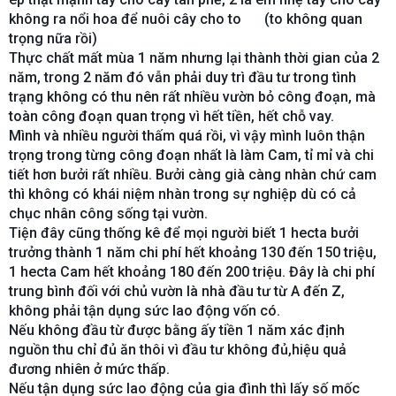
không ra nổi hoa để nuôi cây cho to
(to không quan
😆
trọng nữa rồi)
Thực chất mất mùa 1 năm nhưng lại thành thời gian của 2
năm, trong 2 năm đó vẫn phải duy trì đầu tư trong tình
trạng không có thu nên rất nhiều vườn bỏ công đoạn, mà
toàn công đoạn quan trọng vì hết tiền, hết chỗ vay.
Mình và nhiều người thấm quá rồi, vì vậy mình luôn thận
trọng trong từng công đoạn nhất là làm Cam, tỉ mỉ và chi
tiết hơn bưởi rất nhiều. Bưởi càng già càng nhàn chứ cam
thì không có khái niệm nhàn trong sự nghiệp dù có cả
chục nhân công sống tại vườn.
Tiện đây cũng thống kê để mọi người biết 1 hecta bưởi
trưởng thành 1 năm chi phí hết khoảng 130 đến 150 triệu,
1 hecta Cam hết khoảng 180 đến 200 triệu. Đây là chi phí
trung bình đối với chủ vườn là nhà đầu tư từ A đến Z,
không phải tận dụng sức lao động vốn có.
Nếu không đầu từ được bằng ấy tiền 1 năm xác định
nguồn thu chỉ đủ ăn thôi vì đầu tư không đủ,hiệu quả
đương nhiên ở mức thấp.
Nếu tận dụng sức lao động của gia đình thì lấy số mốc