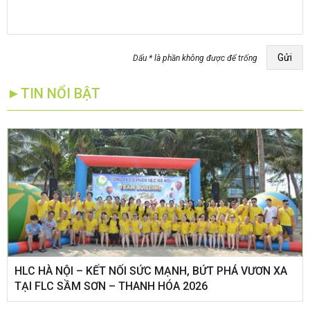
Gửi
Dấu * là phần không được để trống
►TIN NỔI BẬT
HLC HÀ NỘI – KẾT NỐI SỨC MẠNH, BỨT PHÁ VƯƠN XA
TẠI FLC SẦM SƠN – THANH HÓA 2026