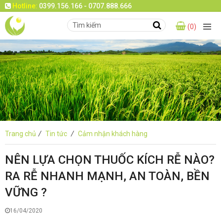
Hotline:
0399.156.166 - 0707.888.666
(0)
Trang chủ
/
Tin tức
/
Cảm nhận khách hàng
NÊN LỰA CHỌN THUỐC KÍCH RỄ NÀO?
RA RỄ NHANH MẠNH, AN TOÀN, BỀN
VỮNG ?
16/04/2020