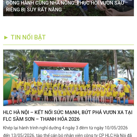
ĐỒNG HÀNH CÙNG NHÀ NÔNG: PHỤC HỒI VƯỜN SẦU
RIÊNG BỊ SUY RẤT NẶNG
► TIN NỔI BẬT
,
HLC HÀ NỘI – KẾT NỐI SỨC MẠNH, BỨT PHÁ VƯƠN XA TẠI
K
FLC SẦM SƠN – THANH HÓA 2026
Q
Khép lại hành trình nghỉ dưỡng 4 ngày 3 đêm từ ngày 10/05/2026
G
và
đến 13/05/2026, tập thể cán bộ nhân viên công ty CP HLC Hà Nội đã
đ