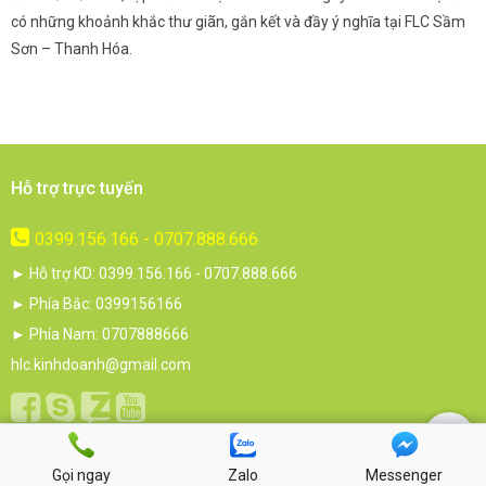
i.
có những khoảnh khắc thư giãn, gắn kết và đầy ý nghĩa tại FLC Sầm
s
Sơn – Thanh Hóa.
c
Hỗ trợ trực tuyến
0399.156.166 - 0707.888.666
► Hỗ trợ KD: 0399.156.166 - 0707.888.666
► Phía Bắc: 0399156166
► Phía Nam: 0707888666
hlc.kinhdoanh@gmail.com
Nhà nông cần biết
Gọi ngay
Zalo
Messenger