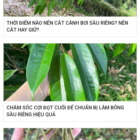
THỜI ĐIỂM NÀO NÊN CẮT CÀNH BƠI SẦU RIÊNG? NÊN
CẮT HAY GIỮ?
CHĂM SÓC CƠI ĐỌT CUỐI ĐỂ CHUẨN BỊ LÀM BÔNG
SẦU RIÊNG HIỆU QUẢ