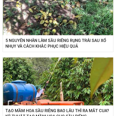
5 NGUYÊN NHÂN LÀM SẦU RIÊNG RỤNG TRÁI SAU XỔ
NHỤY VÀ CÁCH KHẮC PHỤC HIỆU QUẢ
TẠO MẦM HOA SẦU RIÊNG BAO LÂU THÌ RA MẮT CUA?