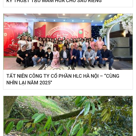
KỸ THUẬT TẠO MẦM HOA CHO SẦU RIÊNG
​TẤT NIÊN CÔNG TY CỔ PHẦN HLC HÀ NỘI – “CÙNG
NHÌN LẠI NĂM 2025”