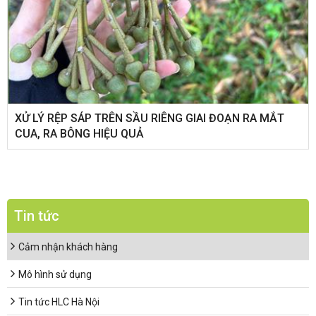
XỬ LÝ RỆP SÁP TRÊN SẦU RIÊNG GIAI ĐOẠN RA MẮT
CUA, RA BÔNG HIỆU QUẢ
Tin tức
Cảm nhận khách hàng
Mô hình sử dụng
Tin tức HLC Hà Nội