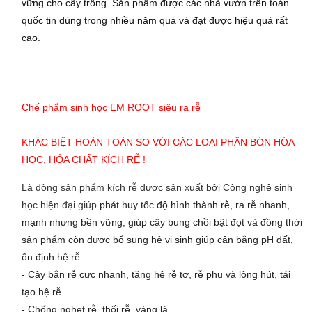
vững cho cây trồng. Sản phẩm được các nhà vườn trên toàn
quốc tin dùng trong nhiều năm quá và đạt được hiệu quả rất
cao.
Chế phẩm sinh học EM ROOT siêu ra rễ
KHÁC BIỆT HOÀN TOÀN SO VỚI CÁC LOẠI PHÂN BÓN HÓA 
HỌC, HÓA CHẤT KÍCH RỄ !
Là dòng sản phẩm kích rễ được sản xuất bởi Công nghệ sinh
học hiện đại giúp
phát huy tốc độ hình thành rễ, ra rễ nhanh,
mạnh nhưng bền vững, giúp cây bung chồi bật đọt và đồng thời
sản phẩm còn được bổ sung hệ vi sinh giúp cân bằng pH đất,
ổn định hệ rễ.
- Cây bắn rễ cực nhanh, tăng hệ rễ tơ, rễ phụ và lông hút, tái
tạo hệ rễ
- Chống nghẹt rễ, thối rễ, vàng lá… .