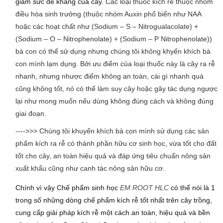
giảm sức đề kháng của cây.
Các loại thuốc kích rễ thuộc nhóm
điều hòa sinh trưởng (thuộc nhóm Auxin phổ biến như NAA
hoặc các hoạt chất như (Sodium – S – Nitrogualacolate) +
(Sodium – O – Nitrophenolate) + (Sodium – P Nitrophenolate))
bà con có thể sử dụng nhưng chúng tôi không khyến khích bà
con mình lạm dụng. Bởi ưu điểm của loại thuốc này là cây ra rễ
nhanh, nhưng nhược điểm không an toàn, cái gì nhanh quá
cũng không tốt, nó có thể làm suy cây hoặc gây tác dụng ngược
lại như mong muốn nếu dùng không đúng cách và không đúng
giai đoạn.
---->>> Chúng tôi khuyến khích bà con mình sử dụng các sản
phẩm kích ra rễ có thành phần hữu cơ sinh học, vừa tốt cho đất
tốt cho cây, an toàn hiệu quả và đáp ứng tiêu chuẩn nông sản
xuất khẩu cũng như canh tác nông sản hữu cơ.
Chính vì vậy Chế phẩm sinh học
E
M ROOT HLC
có thể nói là 1
trong số những dòng chế phẩm kích rễ tốt nhất trên cây trồng,
cung cấp giải pháp kích rễ một cách an toàn, hiệu quả và bền