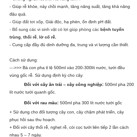
- Giúp rễ khỏe, nảy chồi mạnh, tăng năng suất, tăng khả năng
đậu quả.
- Giúp đất tơi xốp,
Giải độc, hạ phèn, ổn định pH đất.
- Bổ sung các vi sinh vật có lợi giúp phòng các
bệnh tuyến
trùng
,
thối rễ
,
lở cổ rễ.
- Cung cấp đầy đủ dinh dưỡng đa, trung và vi lượng cần thiết.
Cách sử dụng:
--->>>
Bà con pha tỉ lệ 500ml vào 200-300lít nước, tưới đều
vùng gốc rễ. Sử dụng định kỳ cho cây.
Đối với cây ăn trái – cây công nghiệp:
500ml pha 200
lít nước tưới quanh gốc.
Đối với rau màu:
500ml pha 300 lít nước tưới gốc
+ Sử dụng cho đối tượng cây con, cây chậm phát triển, cây
phục hồi sau thu hoạch.
+ Đối với cây thối rễ, nghẹt rễ, còi cọc tưới liên tiếp 2 lần cách
nhau 5 – 7 ngày.