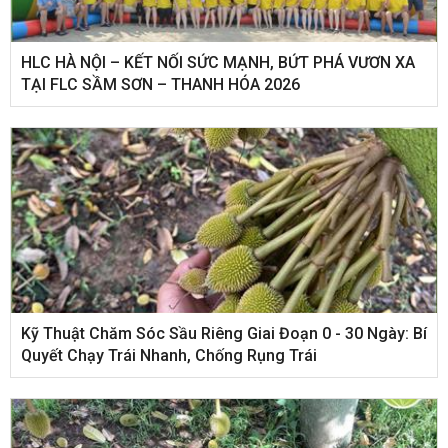
HLC HÀ NỘI – KẾT NỐI SỨC MẠNH, BỨT PHÁ VƯƠN XA
TẠI FLC SẦM SƠN – THANH HÓA 2026
Kỹ Thuật Chăm Sóc Sầu Riêng Giai Đoạn 0 - 30 Ngày: Bí
Quyết Chạy Trái Nhanh, Chống Rụng Trái